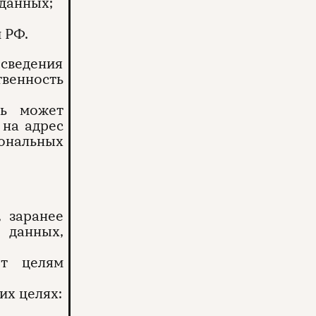
данных;
 РФ.
сведения
венность
ль может
 на адрес
ональных
, заранее
 данных,
ют целям
их целях: