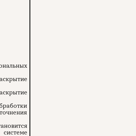
ональных
аскрытие
аскрытие
бработки
точнения
ановится
 системе