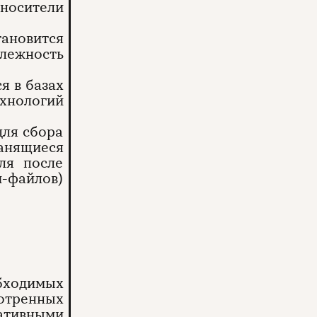
носители
тановится
лежность
я в базах
хнологий
для сбора
анящиеся
еля после
и-файлов)
бходимых
отренных
ативными