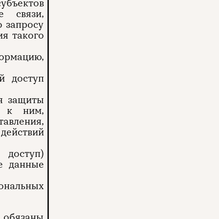
убъектов
 связи,
о запросу
ия такого
формацию,
й доступ
ля защиты
а к ним,
вления,
действий
 доступ)
е данные
сональных
 обязаны