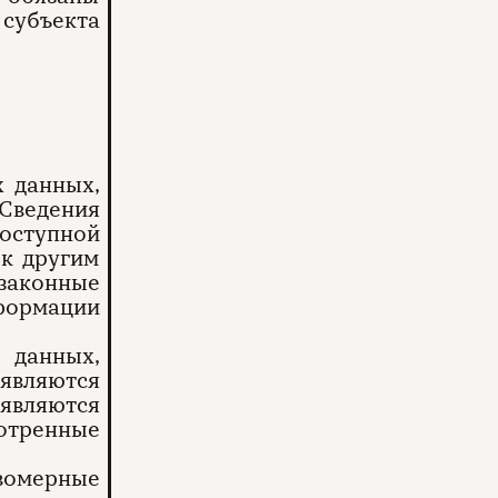
 субъекта
х данных,
Сведения
оступной
 к другим
 законные
формации
 данных,
являются
являются
мотренные
вомерные