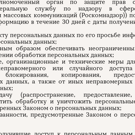
олномоченный орган по защите прав с
деральную службу по надзору в сфере
 массовых коммуникаций (Роскомнадзор)) п
ормацию в течение 30 дней с даты получен
ъекту персональных данных по его просьбе ин
рсональных данных;
 иным образом обеспечивать неограниченны
ении обработки персональных данных;
ые, организационные и технические меры д
еправомерного или случайного доступ
блокирования, копирования, предоста
х данных, а также от иных неправомерных 
ных;
дачу (распространение, предоставление,
атить обработку и уничтожить персональны
тренных Законом о персональных данных;
бязанности, предусмотренные Законом о пер
получившие доступ к персональным данным,