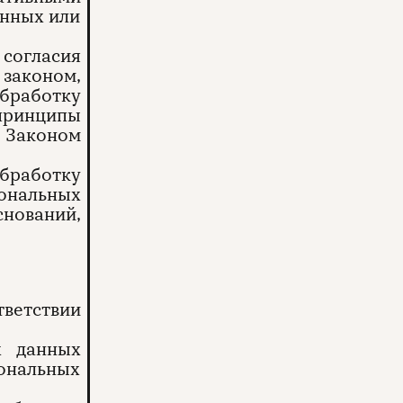
анных или
согласия
 законом,
обработку
принципы
Законом
обработку
ональных
нований,
ветствии
х данных
сональных