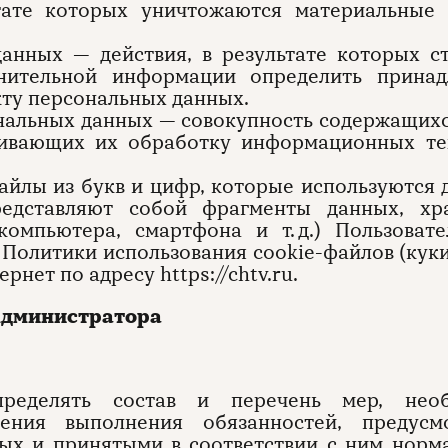
тате которых уничтожаются материальные 
данных — действия, в результате которых с
нительной информации определить принад
ту персональных данных.
нальных данных — совокупность содержащихс
чивающих их обработку информационных те
файлы из букв и цифр, которые используются 
редставляют собой фрагменты данных, хр
компьютера, смартфона и т. д.) Пользоват
 Политики использования cookie-файлов (кук
нет по адресу https://chtv.ru.
 Администратора
 определять состав и перечень мер, нео
ения выполнения обязанностей, предусм
ых и принятыми в соответствии с ним норм