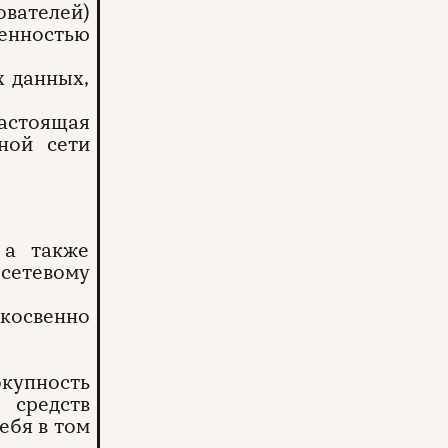
ователей)
венностью
х данных,
настоящая
ной сети
 а также
 сетевому
косвенно
купность
 средств
ебя в том