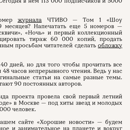
 Сегодня в нем 113 000 подписчиков и 5000
номер
журнала
ЧТИВО — Том 1 «Шоу
 9 месяцев? Напечатать еще 5 номеров —
сквичи», «Ночь» и первый коллекционный
цировать тираж 60 000 копий, продать
енным просьбам читателей сделать
обложку
140 дней, но для того чтобы прочитать все
48 часов непрерывного чтения. Ведь у нас
игинальные статьи на самые разные темы.
тают 90 постоянных авторов.
нда проекта провела свой первый летний
оде» в Москве — под хиты звезд и молодых
000 человек.
М
Рекламодателям
 нашем сайте «Хорошие новости» — будем
ное и занимательное на планете и вокруг