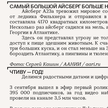
САМЫЙ БОЛЬШОЙ АЙСБЕРГ БОЛЬШЕ Н
Айсберг А23а тревожил мировое соо
от ледника Фильхнера и отправился в
составляла 4170 квадратных километров
Несколько раз айсберг садился на мель,
Георгии в Атлантике.
Здесь он представлял угрозу не то
доступ к пище здешним животным. К счас
три больших куска, и он стал меньше на
бороздить Атлантику, а пингвины и тюлен
Фото: Сергей Кашин / ААНИИ / aari.ru
ЧТИВУ — ГОД!
Делимся радостными датами и цифр
3 сентября вышел в эфир первый роли
395 000 подписчиков, за год видео н
провели на канале 3,5 млн часов.