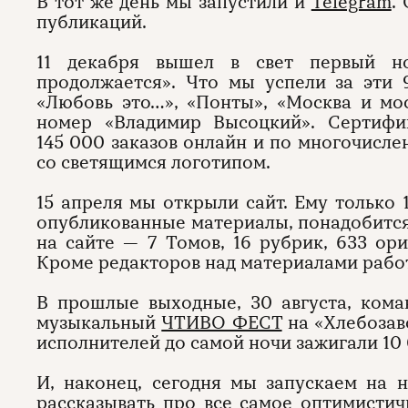
В тот же день мы запустили и
Telegram
.
публикаций.
11 декабря вышел в свет первый 
продолжается». Что мы успели за эти
«Любовь это…», «Понты», «Москва и мо
номер «Владимир Высоцкий». Сертифи
145 000 заказов онлайн и по многочисл
со светящимся логотипом.
15 апреля мы открыли сайт. Ему только 
опубликованные материалы, понадобится 
на сайте — 7 Томов, 16 рубрик, 633 ор
Кроме редакторов над материалами рабо
В прошлые выходные, 30 августа, кома
музыкальный
ЧТИВО ФЕСТ
на «Хлебозав
исполнителей до самой ночи зажигали 10 
О проекте
ЧТИВО ДО
И, наконец, сегодня мы запускаем на
Команда
YouTube
рассказывать про все самое оптимистич
Авторы
Telegram