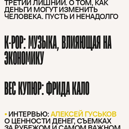
ТРЕТИЙ ЛИШНИЙ. О ТОМ, КАК
ДЕНЬГИ МОГУТ ИЗМЕНИТЬ
ЧЕЛОВЕКА. ПУСТЬ И НЕНАДОЛГО
K-POP: МУЗЫКА, ВЛИЯЮЩАЯ НА
ЭКОНОМИКУ
ВЕС КУПЮР: ФРИДА КАЛО
ИНТЕРВЬЮ:
АЛЕКСЕЙ ГУСЬКОВ
О ЦЕННОСТИ ДЕНЕГ, СЪЕМКАХ
ЗА РУБЕЖОМ И САМОМ ВАЖНОМ
О проекте
ЧТИВО ДОМ
Рекламодателям