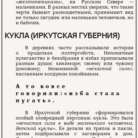
«желтопятиками»
, на Русском Севере —
мальчиками. В разных местах уверяли, что такие
черти бывают разноцветными, принимают вид
не только лягушек или маленьких человечков, но
и бабочек.
КУКЛА (ИРКУТСКАЯ ГУБЕРНИЯ)
В деревнях часто рассказывали истории
о проделках полтергейста. Непонятные
хулиганство и безобразия в избах приписывали
разным духам: кикиморе; своему или чужому
домовому; безымянной
«нечистой силе»
;
насланным колдуном покойникам.
А то вовсе
говорили:«изба стала
пугать».
В Иркутской губернии сформировался
особый зловредный персонаж: кукла. Это была
«нечистая сила в виде маленького человечка,
детской куклы»
. Ее делали из тряпок и пакли,
затем подбрасывали с заговорами в дом.