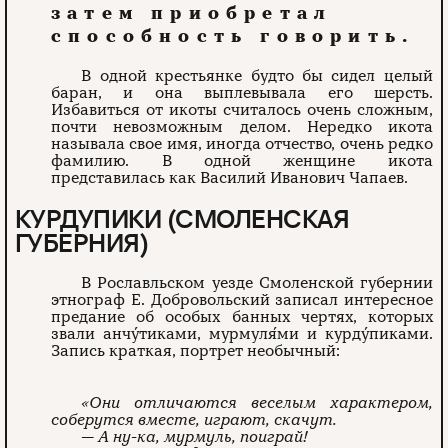
затем приобретал
способность говорить.
В одной крестьянке будто бы сидел целый
баран, и она выплевывала его шерсть.
Избавиться от икоты считалось очень сложным,
почти невозможным делом. Нередко икота
называла свое имя, иногда отчество, очень редко
фамилию. В одной женщине икота
представилась как Василий Иванович Чапаев.
КУРДУПИКИ (СМОЛЕНСКАЯ
ГУБЕРНИЯ)
В Рославльском уезде Смоленской губернии
этнограф Е. Добровольский записал интересное
предание об особых банных чертях, которых
звали анчу́тиками, мурмуля́ми и курду́пиками.
Запись краткая, портрет необычный:
«Они отличаются веселым характером,
соберутся вместе, играют, скачут.
— А ну-ка, мурмуль, поиграй!