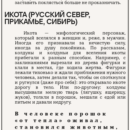
заставить поклясться больше не проказничать.
ИКОТА (РУССКИЙ СЕВЕР,
ПРИКАМЬЕ, СИБИРЬ)
Икота — мифологический персонаж,
который вселялся в женщин и, реже, в мужчин.
Иногда его признавали за нечистую силу,
иногда за душу покойника. По рассказам,
колдуны и колдуньи для вселения икоты
прибегали к разным способам. Например, с
заклинаниями вырезали из дерева фигурки и
клали в местах, где ходила жертва. Фигурки
лежали тихонько и ждали приближения нужного
человека, затем делали так, чтобы он споткнулся
и ругнулся (даже про себя): это открывало икоте
дорогу в тело. Или по-другому: колдуны
высушивали мелкую тварь (лягушку, ящерицу,
жуков), толкли в порошок, мешали с едой или
питьем и давали недругу.
В человеке порошок
«от тепла» оживал,
становился животным,