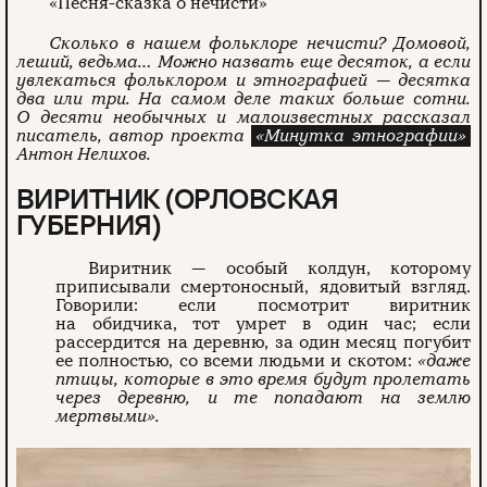
«Песня-сказка о нечисти»
Сколько в нашем фольклоре нечисти? Домовой,
леший, ведьма… Можно назвать еще десяток, а если
увлекаться фольклором и этнографией — десятка
два или три. На самом деле таких больше сотни.
О десяти необычных и малоизвестных рассказал
писатель, автор проекта
«Минутка этнографии»
Антон Нелихов.
ВИРИТНИК (ОРЛОВСКАЯ
ГУБЕРНИЯ)
Виритник — особый колдун, которому
приписывали смертоносный, ядовитый взгляд.
Говорили: если посмотрит виритник
на обидчика, тот умрет в один час; если
рассердится на деревню, за один месяц погубит
ее полностью, со всеми людьми и скотом:
«даже
птицы, которые в это время будут пролетать
через деревню, и те попадают на землю
мертвыми».