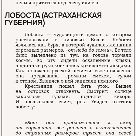
нельзя прятаться под сосну или ель.
ЛОБОСТА (АСТРАХАНСКАЯ
ГУБЕРНИЯ)
Лобоста — чудовищный демон, о котором
рассказывали в низовьях Волги. Лобоста
являлась как буря, в которой чудилась женщина
огромных размеров,
«от неба до земли»
. Ее тело
было вылеплено из туч, на голове торчали
космы, во рту сидели оскаленные клыки,
а длинные руки кончались крючками-пальцами.
Как положено русской нечисти, свое появление
она предвещала громким смехом, гулом
и стоном. Быличек о ней записали немного.
Крестьянин пошел бить уток. Вышел
на островок отдохнуть. Смотрит: солнце
закрылось тучами, поднялся вихорь.
И послышался свист, рев. Увидел охотник
лобосту:
«Вот она приближается к нему
от горизонта, все растет и вытягивается
до страшных размеров; трясет она своей