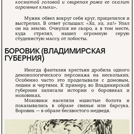
косматой головой и свирепая рожа ее скалит
огромные клыки»
.
Мужик обвел вокруг себя круг, прицелился и
выстрелил. В ответ услышал:
«Ха, ха, ха!»
Упал
он на землю. Очнулся не скоро, а в том месте,
куда стрелял, нашел огромную серую
студенистую массу, от лобосты.
БОРОВИК (ВЛАДИМИРСКАЯ
ГУБЕРНИЯ)
Иногда фантазия крестьян дробила одного
демонологического персонажа на нескольких.
Особенно часто это проделывали с домовым,
лешим и чертями. К примеру, во Владимирской
губернии записали истории о боровиках и
моховиках.
Моховики населяли мшистые болота и
показывались в образе свиньи или барсука.
Боровик — в образе бесхвостого медведя.