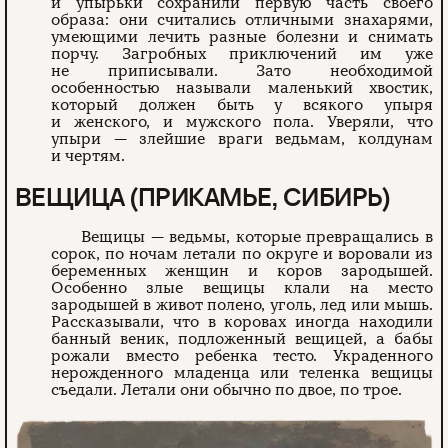
и упырьки сохранили первую часть своего
образа: они считались отличными знахарями,
умеющими лечить разные болезни и снимать
порчу. Загробных приключений им уже
не приписывали. Зато необходимой
особенностью называли маленький хвостик,
который должен быть у всякого упыря
и женского, и мужского пола. Уверяли, что
упыри — злейшие враги ведьмам, колдунам
и чертям.
ВЕЩИЦА (ПРИКАМЬЕ, СИБИРЬ)
Вещицы — ведьмы, которые превращались в
сорок, по ночам летали по округе и воровали из
беременных женщин и коров зародышей.
Особенно злые вещицы клали на место
зародышей в живот полено, уголь, лед или мышь.
Рассказывали, что в коровах иногда находили
банный веник, подложенный вещицей, а бабы
рожали вместо ребенка тесто. Украденного
нерожденного младенца или теленка вещицы
съедали. Летали они обычно по двое, по трое.