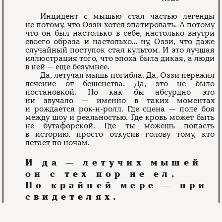
Инцидент с мышью стал частью легенды
не потому, что Оззи хотел эпатировать. А потому
что он был настолько в себе, настолько внутри
своего образа и настолько… ну, Оззи, что даже
случайный поступок стал культом. И это лучшая
иллюстрация того, что эпоха была дикая, а люди
в ней — еще безумнее.
Да, летучая мышь погибла. Да, Оззи пережил
лечение от бешенства. Да, это не было
постановкой. Но как бы абсурдно это
ни звучало — именно в таких моментах
и рождается рок-н-ролл. Где сцена — поле боя
между шоу и реальностью. Где кровь может быть
не бутафорской. Где ты можешь попасть
в историю, просто откусив голову тому, кто
летает по ночам.
И да — летучих мышей
он с тех пор не ел.
По крайней мере — при
свидетелях.