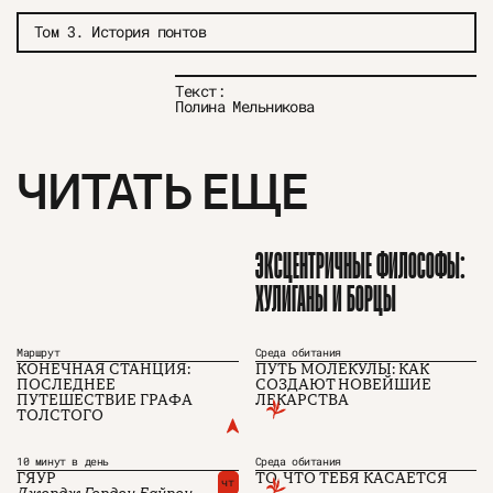
Том 3. История понтов
Текст:
Полина Мельникова
ЧИТАТЬ ЕЩЕ
ЭКСЦЕНТРИЧНЫЕ ФИЛОСОФЫ:
ХУЛИГАНЫ И БОРЦЫ
Маршрут
Среда обитания
КОНЕЧНАЯ СТАНЦИЯ:
ПУТЬ МОЛЕКУЛЫ: КАК
ПОСЛЕДНЕЕ
СОЗДАЮТ НОВЕЙШИЕ
ПУТЕШЕСТВИЕ ГРАФА
ЛЕКАРСТВА
ТОЛСТОГО
О проекте
ЧТИВО ДОМ
Рекламодателям
Команда
YouTube
Авторы
Telegram
10 минут в день
Среда обитания
Журнал
VK
ГЯУР
ТО, ЧТО ТЕБЯ КАСАЕТСЯ
чт