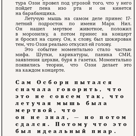
тура Оззи провел под угрозой того, что у него
пойдет пена изо рта и он кинется
на барабанщика.
Летучую мышь на самом деле принес 17-
летний подросток по имени Марк Нил.
Он нашел мертвое животное, положил
в морозилку, а потом принес на концерт
и бросил на сцену. Он, к слову, был шокирован
тем, что Оззи реально откусил ей голову.
Это событие моментально стало частью
мифа. Шутки, карикатуры, паника СМИ,
заявления церкви, буря в газетах. Моментально
появились теории, что Оззи делает это
на каждом концерте.
Сам Осборн пытался
сначала говорить, что
это не совсем так, что
летучая мышь была
мертвой, что
он не знал, — но потом
сдался. Потому что это
был идеальный пиар.