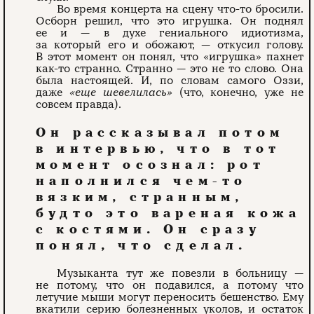
Во время концерта на сцену что-то бросили.
Осборн решил, что это игрушка. Он поднял
ее и — в духе гениального идиотизма,
за который его и обожают, — откусил голову.
В этот момент он понял, что «игрушка» пахнет
как-то странно. Странно — это не то слово. Она
была настоящей. И, по словам самого Оззи,
даже
«еще шевелилась»
(что, конечно, уже не
совсем правда).
Он рассказывал потом
в интервью, что в тот
момент осознал: рот
наполнился чем-то
вязким, странным,
будто это вареная кожа
с костями. Он сразу
понял, что сделал.
Музыканта тут же повезли в больницу —
не потому, что он подавился, а потому что
летучие мыши могут переносить бешенство. Ему
вкатили серию болезненных уколов, и остаток