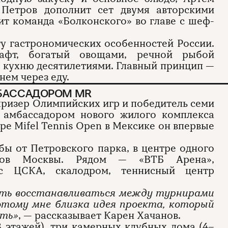
 Петров дополнит сет двумя авторскими
ит команда «Болконского» во главе с шеф-
у гастрономических особенностей России.
афт, богатый овощами, речной рыбой
 кухню десятилетиями. Главный принцип —
нем через еду.
МБАССАДОРОМ MR
призер Олимпийских игр и победитель семи
 амбассадором нового жилого комплекса
ре Mifel Tennis Open в Мексике он впервые
бы от Петровского парка, в центре одного
еров Москвы. Рядом — «ВТБ Арена»,
екс ЦСКА, скалодром, теннисный центр
сть восстанавливаться между турнирами
оэтому мне близка идея проекта, который
сть»
, — рассказывает Карен Хачанов.
 этажей), три камерных клубных дома (4–