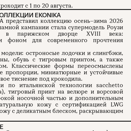
роходит с 1 по 20 августа.
КОЛЛЕКЦИИ EKONIKA
A представил коллекцию осень–зима 2026
кламной кампании стала супермодель Роузи
ла в парижском дворце XVIII века:
ли фоном для современного прочтения
модели: остроносые лодочки и слингбэки,
ны, обувь с тигровым принтом, а также
ом. Классические формы переосмыслены
ые пропорции, миниатюрные и устойчивые
вое тиснение под крокодила.
и по итальянской технологии sacchetto
а), тигровый принт на велюре и ворсовой
рокой носочной частью и дополнительным
натуральную кожу с сертификацией LWG
 кожу с деликатным блеском, раскрывающим
Е