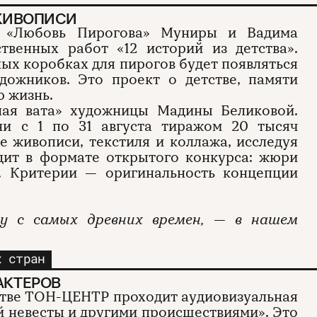
 ЖИВОПИСИ
ня «Любовь Пирогова» Муниры и Вадима
твенных работ «12 историй из детства».
ых коробках для пирогов будет появляться
дожников. Это проект о детстве, памяти
ю жизнь.
ная вата» художницы Мадины Беликовой.
ни с 1 по 31 августа тиражом 20 тысяч
е живописи, текстиля и коллажа, исследуя
одит в формате открытого конкурса: жюри
. Критерии — оригинальность концепции
ру с самых древних времен, — в нашем
х стран
АКТЕРОВ
нстве ТОН-ЦЕНТР проходит аудиовизуальная
й невесты и другими происшествиями». Это