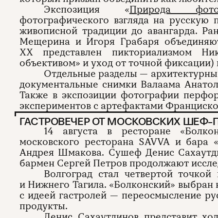
Экспозиция «
Природа фото
фотографического взгляда на русскую 
живописной традиции до авангарда. Ра
Мещерина и Игоря Грабаря объединяют
XX представлен пикториализмом Ни
объективом» и уход от точной фиксации)
Отдельные разделы — архитектурны
документальные снимки Валаама Анатол
Также в экспозиции фотографии перфор
экспериментов с артефактами Франциско
ГАСТРОВЕЧЕР ОТ МОСКОВСКИХ ШЕФ-П
14 августа в ресторане «Болкон
московского ресторана SAVVA и бара 
Андрея Шмакова. Сушеф Денис Сахаутд
бармен Сергей Петров продолжают иссле
Волгоград стал четвертой точкой
и Нижнего Тагила. «Болконский» выбран 
с идеей гастролей — переосмысление ру
продукты.
Денис Сахаутдинов представит хо