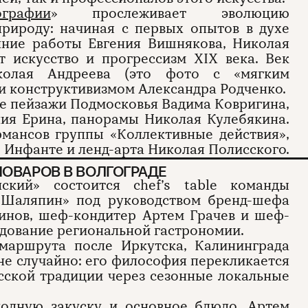
графии
» прослеживает эволюцию
природу: начиная с первых опытов в духе
нние работы Евгения Вишнякова, Николая
 искусство и прогрессизм XIX века. Век
колая Андреева (это фото с «мягким
 и конструктивизмом Александра Родченко.
е пейзажи Подмосковья Вадима Ковригина,
ия Ерина, панорамы Николая Кулебякина.
мансов группы «Коллективные действия»,
 Инфанте и ленд-арта Николая Полисского.
ОВАРОВ В ВОЛГОГРАДЕ
ский» состоится chef’s table команды
«Шаляпин» под руководством бренд-шефа
инов, шеф-кондитер Артем Грачев и шеф-
дование региональной гастрономии.
 маршрута после Иркутска, Калининграда
не случайно: его философия перекликается
сской традиции через сезонные локальные
лодную закуску и основное блюдо, Артем