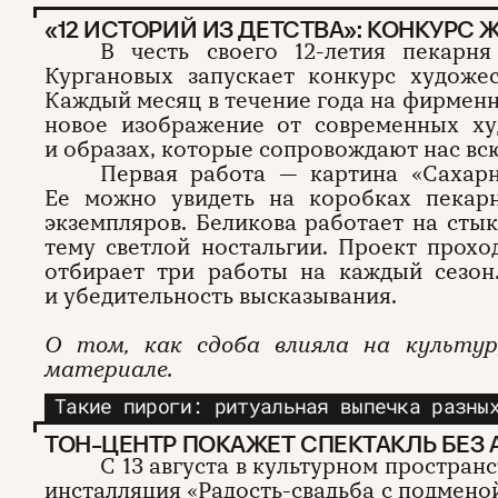
«12 ИСТОРИЙ ИЗ ДЕТСТВА»: КОНКУРС
В честь своего 12-летия пекар
Кургановых запускает конкурс художес
Каждый месяц в течение года на фирменн
новое изображение от современных ху
и образах, которые сопровождают нас вс
Первая работа — картина «Сахар
Ее можно увидеть на коробках пекар
экземпляров. Беликова работает на стык
тему светлой ностальгии. Проект прох
отбирает три работы на каждый сезон
и убедительность высказывания.
О том, как сдоба влияла на культу
материале.
Такие пироги: ритуальная выпечка разны
ТОН-ЦЕНТР ПОКАЖЕТ СПЕКТАКЛЬ БЕЗ 
С 13 августа в культурном простра
инсталляция «Радость-свадьба с подмено