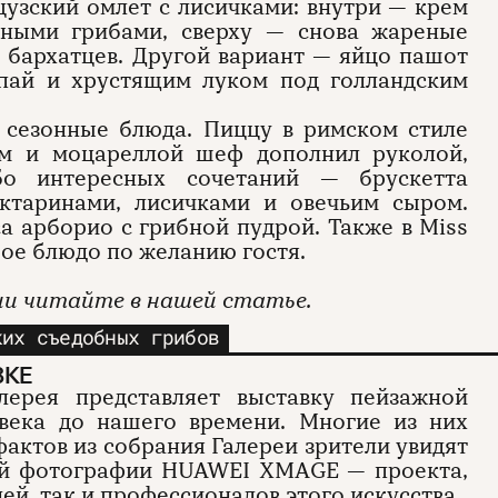
цузский омлет с лисичками: внутри — крем
еными грибами, сверху — снова жареные
я бархатцев. Другой вариант — яйцо пашот
 пай и хрустящим луком под голландским
 сезонные блюда. Пиццу в римском стиле
м и моцареллой шеф дополнил руколой,
бо интересных сочетаний — брускетта
ктаринами, лисичками и овечьим сыром.
са арборио с грибной пудрой. Также в Miss
бое блюдо по желанию гостя.
ии читайте в нашей статье.
ких съедобных грибов
ВКЕ
алерея представляет выставку пейзажной
 века до нашего времени. Многие из них
актов из собрания Галереи зрители увидят
ой фотографии HUAWEI XMAGE — проекта,
й, так и профессионалов этого искусства.