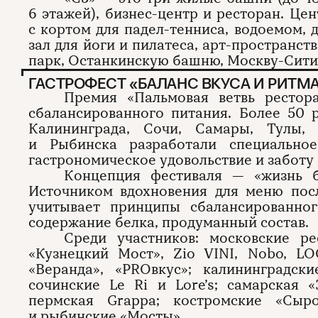
6 этажей), бизнес-центр и ресторан. Ц
с кортом для падел-тенниса, водоемом,
зал для йоги и пилатеса, арт-пространст
парк, Останкинскую башню, Москву-Сити 
ГАСТРОФЕСТ «БАЛАНС ВКУСА И РИТМ
Премия «Пальмовая ветвь рестора
сбалансированного питания. Более 50 
Калининграда, Сочи, Самары, Тулы,
и Рыбинска разработали специально
гастрономическое удовольствие и заботу 
Концепция фестиваля — «жизнь б
Источником вдохновения для меню пос
учитывает принципы сбалансированно
содержание белка, продуманный состав.
Среди участников: московские ре
«Кузнецкий Мост», Zio VINI, Nobo, L
«Веранда», «PROвкус»; калининградс
сочинские Le Ri и Lore’s; самарская 
пермская Grappa; костромские «Сыр
и рыбинские «Мосты».