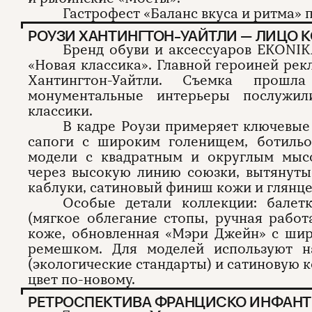
Гастрофест «Баланс вкуса и ритма» п
РОУЗИ ХАНТИНГТОН-УАЙТЛИ — ЛИЦО 
Бренд обуви и аксессуаров EKONIK
«Новая классика». Главной героиней ре
Хантингтон-Уайтли. Съемка прош
монументальные интерьеры послужи
классики.
В кадре Роузи примеряет ключевые 
сапоги с широким голенищем, ботильо
модели с квадратным и округлым мыс
через высокую линию союзки, вытянут
каблуки, сатиновый финиш кожи и глянце
Особые детали коллекции: балетк
(мягкое облегание стопы, ручная работ
коже, обновленная «Мэри Джейн» с ши
ремешком. Для моделей используют 
(экологические стандарты) и сатиновую
цвет по-новому.
РЕТРОСПЕКТИВА ФРАНЦИСКО ИНФАНТ