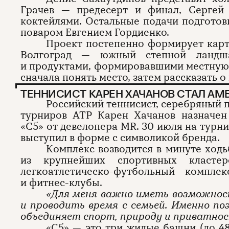
Грачев — предесерт и финал, Сергей
коктейлями. Остальные подачи подготов
поваром Евгением Гордиенко.
Проект постепенно формирует карт
Волгоград — южный степной ландш
и продуктами, формировавшими местную
сначала понять место, затем рассказать о 
ТЕННИСИСТ КАРЕН ХАЧАНОВ СТАЛ А
Российский теннисист, серебряный 
турниров ATP Карен Хачанов назначен
«С5» от девелопера MR. 30 июля на турни
выступил в форме с символикой бренда.
Комплекс возводится в минуте ходь
из крупнейших спортивных класт
легкоатлетическо-футбольный компл
и фитнес-клубы.
«Для меня важно иметь возможно
и проводить время с семьей. Именно п
объединяет спорт, природу и приватно
«С5» — это три жилые башни (до 48