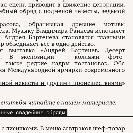
ная сцена приводит в движение декорации,
дебный обряд с подменой невесты, ведьмой
асова, обратившая древние мотивы
ека. Музыку Владимира Раннева исполняет
ы Андрея Бартенева становятся главными
 объединяет все в одно действо.
я выставка «Андрей Бартенев. Десерт
е». В экспозиции — коллажи, фото-
а также редкие кадры постановок. Оба
ска Международной ярмарки современного
меной невесты и другими происшествиями
»
енитьбы читайте в нашем материале.
анные свадебные обряды
д с лисичками. В меню завтраков шеф-повар