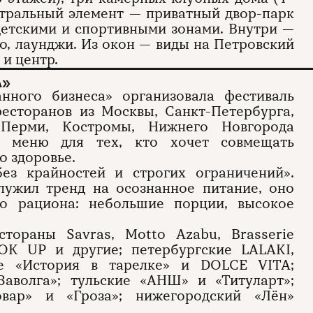
ентральный элемент — приватный двор-парк
 детскими и спортивными зонами. Внутри —
во, лаунджи. Из окон — виды на Петровский
и центр.
А»
нного бизнеса» организовала фестиваль
ресторанов из Москвы, Санкт-Петербурга,
 Перми, Костромы, Нижнего Новгорода
е меню для тех, кто хочет совмещать
о здоровье.
ез крайностей и строгих ограничений».
лужил тренд на осознанное питание, оно
го рациона: небольшие порции, высокое
стораны Savras, Motto Azabu, Brasserie
OOK UP и другие; петербургские LALAKI,
кие «История в тарелке» и DOLCE VITA;
«Заволга»; тульские «АНШ» и «Титуларт»;
овар» и «Гроза»; нижегородский «Лён»