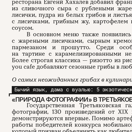
ресторана Евгенй Хахалев добавил фран
из сливочного сыра с рублеными жар
лисички, пудра из белых грибов и листь
с лисичками, грибным жу, картофелем
соусом.
В основном меню также появились
с жареными лисичками, сырным кремо
пармезаном и прошутто. Среди осо
на тартине с карамелизированными не
Более строгая классика — ризотто из ри
you cafe добавляют сезонные грибы в лю
О самых неожиданных грибах в кулинар
Бычий язык, дама с вуалью: 5 экзотичес
«ПРИРОДА ФОТОГРАФИИ» В ТРЕТЬЯКО
Государственная Третьяковская г
фотографии, 130 произведений от XIX
демонстрируются впервые. Помимо артеф
работы победителей конкурса мобильн
который призван объединить как любителе