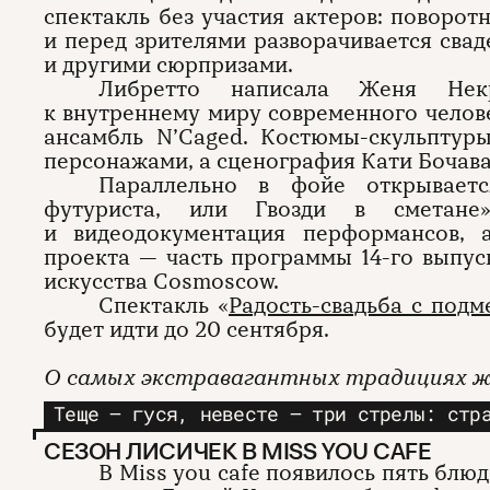
спектакль без участия актеров: поворот
и перед зрителями разворачивается сва
и другими сюрпризами.
Либретто написала Женя Некр
к внутреннему миру современного челов
ансамбль N’Caged. Костюмы-скульптур
персонажами, а сценография Кати Бочавар
Параллельно в фойе открываетс
футуриста, или Гвозди в сметан
и видеодокументация перформансов, 
проекта — часть программы 14-го выпу
искусства Cosmoscow.
Спектакль «
Радость-свадьба с под
будет идти до 20 сентября.
О самых экстравагантных традициях ж
Теще — гуся, невесте — три стрелы: стр
СЕЗОН ЛИСИЧЕК В MISS YOU CAFE
В Miss you cafe появилось пять блю