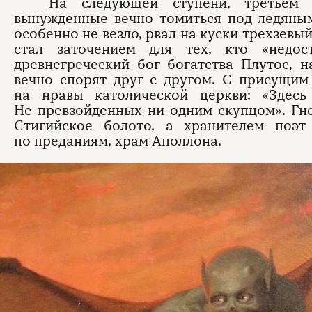
На следующей ступени, третьем 
вынужденные вечно томиться под ледяным
особенно не везло, рвал на куски трехзев
стал заточением для тех, кто «недо
древнегреческий бог богатства Плутос, 
вечно спорят друг с другом. С присущи
на нравы католической церкви: «Здесь
Не превзойденных ни одним скупцом». Гн
Стигийское болото, а хранителем поэт
по преданиям, храм Аполлона.