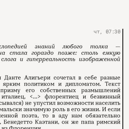
чт, 07:30
иклопедией знаний любого толка —
на стала гораздо позже: столь емкую
слога и гиперреальность изображенной
 Данте Алигьери сочетал в себе разные
и ярким политиком и дипломатом. Текст
 призму его собственных размышлений
италиец, <…> флорентиец и безвинный
сывался) не упустил возможности населить
-мальски значимую роль в его жизни. И если
ленной поэта, то в аду нам обязательно
, Бенедетто Каэтани, он же папа римский
е из Флоренции.