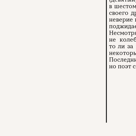
в шестом
своего д
неверие 
поджидае
Несмотря
не коле
то ли за
некотор
Последни
но поэт 