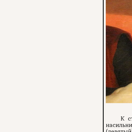
К с
насильни
(девятый