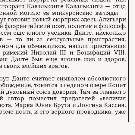
стократа Кавальканте Кавальканти — отца
ленной могиле за эпикурейские взгляды —
уг готовит новый сюрприз: здесь Алигьери
й флорентийский поэт, политик и философ.
всем еще юного ученика, Данте, нисколько
в — то ли за сексуальные пристрастия,
ченном для обманщиков, нашли пристанище
римский Николай III и Бонифаций VIII.
вия Данте был еще вполне жив и здоров,
из своих злейших врагов.
руг, Данте считает символом абсолютного
вобождение, томятся в ледяном озере Коцит
й духовный союз доверия. Там за главного
й автор поместил предателей «величия
иота, Марка Юния Брута и Лонгина Кассия.
кроме поэта и его верного проводника, уже