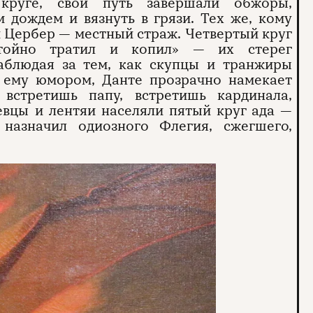
круге, свой путь завершали обжоры,
 дождем и вязнуть в грязи. Тех же, кому
ый Цербер — местный страж. Четвертый круг
стойно тратил и копил» — их стерег
наблюдая за тем, как скупцы и транжиры
м ему юмором, Данте прозрачно намекает
 встретишь папу, встретишь кардинала,
евцы и лентяи населяли пятый круг ада —
 назначил одиозного Флегия, сжегшего,