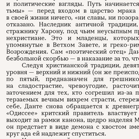
и политические взгляды. Путь начинаетс
тьмы» — перед входом в царство мрака
в своей жизни ничего, «ни славы, ни позор
отказано. Наследник античной традиции
стражнику Харону, под чьим неусыпным п
нехристиане. Это и младенцы, которых
упомянутые в Ветхом Завете, и греко-ри
Возрождения. Сам «поэтический отец» Дан
безбольной скорбью — в наказание за то, ч
Следуя христианской традиции, девят
уровня — верхний и нижний (он же преиспод
по пятый, предназначен для грешник
на сладострастие, чревоугодие, расточ
заточением для тех, кто согрешил из-за 
терзаемых вечным вихрем страсти, стере
себе, Данте снова обращается к древнег
«Одиссее» критский правитель властвуе
выходит за рамки канона, щедро наделяя 
он предстает в виде демона с хвостом з
круг ада ей надлежит спуститься.