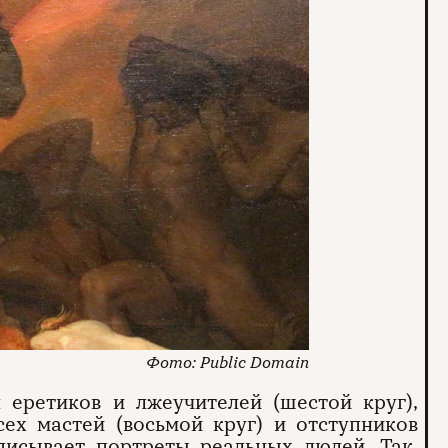
Public Domain
еретиков и лжеучителей (шестой круг),
сех мастей (восьмой круг) и отступников
ыписывает портреты реальных людей. Так,