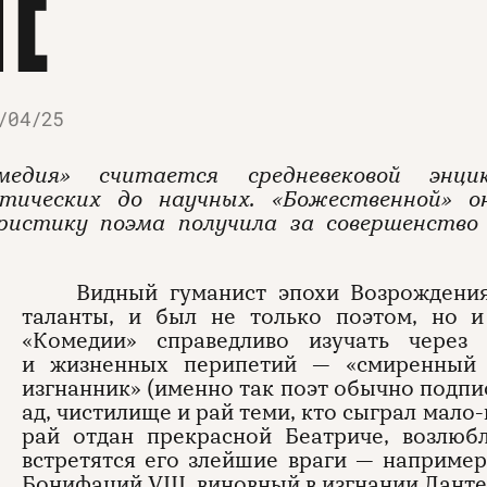
ТЕ
/04/25
медия» считается средневековой энц
тических до научных. «Божественной» о
ристику поэма получила за совершенство 
Видный гуманист эпохи Возрождения
таланты, и был не только поэтом, но 
«Комедии» справедливо изучать через
и жизненных перипетий — «смиренный 
изгнанник» (именно так поэт обычно подпи
ад, чистилище и рай теми, кто сыграл мало
рай отдан прекрасной Беатриче, возлюб
встретятся его злейшие враги — например
Бонифаций VIII, виновный в изгнании Дант