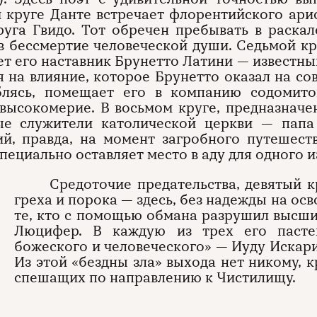
 круге Данте встречает флорентийского ари
руга Гвидо. Тот обречен пребывать в раска
в бессмертие человеческой души. Седьмой кр
т его наставник Брунетто Латини — известны
 на влияние, которое Брунетто оказал на со
блясь, помещает его в компанию содомито
 высокомерие. В восьмом круге, предназна
ые служители католической церкви — папа 
й, правда, на момент загробного путешест
специально оставляет место в аду для одного 
Средоточие предательства, девятый к
греха и порока — здесь, без надежды на ос
те, кто с помощью обмана разрушил высши
Люцифер. В каждую из трех его пасте
божеского и человеческого» — Иуду Искар
Из этой «бездны зла» выхода нет никому, 
спешащих по направлению к Чистилищу.