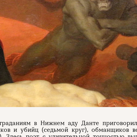
траданиям в Нижнем аду Данте приговорил 
ков и убийц (седьмой круг), обманщиков в
). Здесь поэт с удивительной точностью в