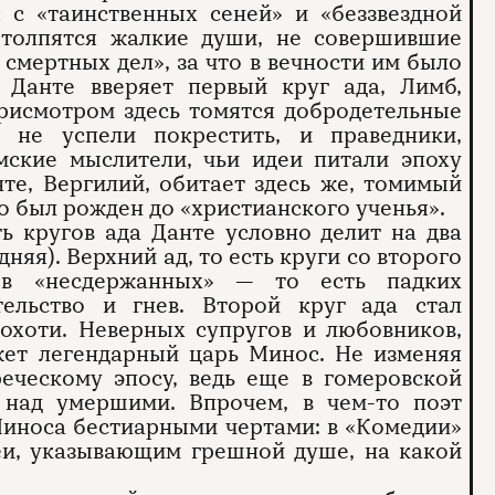
я с «таинственных сеней» и «беззвездной
 толпятся жалкие души, не совершившие
а смертных дел», за что в вечности им было
, Данте вверяет первый круг ада, Лимб,
рисмотром здесь томятся добродетельные
 не успели покрестить, и праведники,
мские мыслители, чьи идеи питали эпоху
те, Вергилий, обитает здесь же, томимый
то был рожден до «христианского ученья».
ь кругов ада Данте условно делит на два
няя). Верхний ад, то есть круги со второго
ов «несдержанных» — то есть падких
ительство и гнев. Второй круг ада стал
похоти. Неверных супругов и любовников,
жет легендарный царь Минос. Не изменяя
реческому эпосу, ведь еще в гомеровской
т над умершими. Впрочем, в чем-то поэт
Миноса бестиарными чертами: в «Комедии»
меи, указывающим грешной душе, на какой