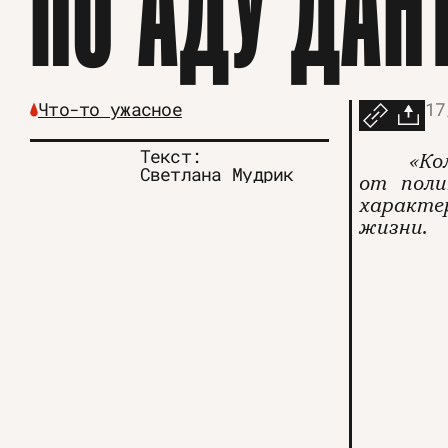
ПО АДУ ДАН
Что-то ужасное
17
Текст:
«Ко
Светлана Мудрик
от поли
характе
жизни.