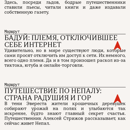
Здесь, посреди льдов, бодрые путешественники
ставили пьесы, читали книги и даже издавали
собственную газету.
О проекте
ЧТИВО ДОМ
Рекламодателям
Команда
YouTube
Авторы
Telegram
Маршрут
Журнал
VK
БАДУЙ: ПЛЕМЯ, ОТКЛЮЧИВШЕЕ
СЕБЕ ИНТЕРНЕТ
Удивительно, но в мире существуют люди, которые
Подписаться на журнал
сами просят отключить им доступ к сети. Их немного,
всего одно племя. Да и в том произошел раскол из-за
тиктока, ютуба и онлайн-торговли.
Пользовательское соглашение
Политика конфиденциальности
Маршрут
ПУТЕШЕСТВИЕ ПО НЕПАЛУ:
СТРАНА РАДУШИЯ И ГОР
В тени Эвереста жители крошечных деревушек
(c) ЧТИВО 2026. Все права защищены
16+
собирают урожай на полях и улыбаются так
искренне, будто знают главный секрет счастья.
Разработка:
Astroshock
Путешественник Алексей Стрижов рассказывает, как
сейчас живет Непал.