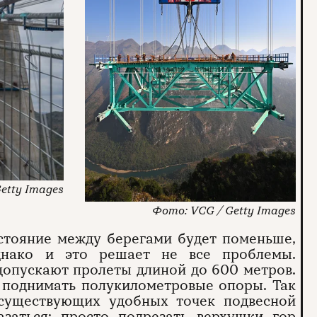
Getty Images
VCG / Getty Images
стояние между берегами будет поменьше,
днако и это решает не все проблемы.
допускают пролеты длиной до 600 метров.
я поднимать полукилометровые опоры. Так
з существующих удобных точек подвесной
заться: просто подрезать верхушки гор