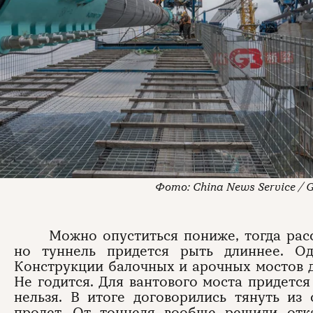
China News Service / 
Можно опуститься пониже, тогда рас
но туннель придется рыть длиннее. О
Конструкции балочных и арочных мостов 
Не годится. Для вантового моста придетс
нельзя. В итоге договорились тянуть и
пролет. От тоннеля вообще решили отка