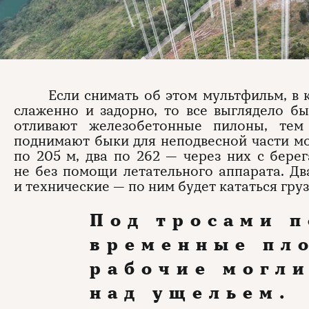
Если снимать об этом мультфильм, в 
слаженно и задорно, то все выглядело б
отливают железобетонные пилоны, те
поднимают быки для неподвесной части мо
по 205 м, два по 262 — через них с бере
не без помощи летательного аппарата. Дв
и технические — по ним будет кататься гру
Под тросами 
временные пл
рабочие могли
над ущельем.