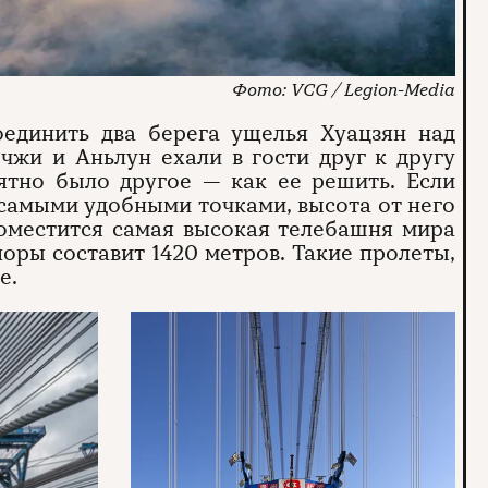
VCG / Legion-Media
оединить два берега ущелья Хуацзян над
чжи и Аньлун ехали в гости друг к другу
нятно было другое — как ее решить. Если
самыми удобными точками, высота от него
поместится самая высокая телебашня мира
поры составит 1420 метров. Такие пролеты,
е.