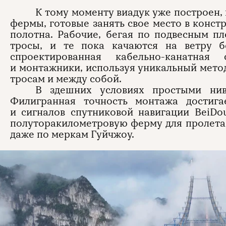
К тому моменту виадук уже построен, 
фермы, готовые занять свое место в конс
полотна. Рабочие, бегая по подвесным п
тросы, и те пока качаются на ветру б
спроектированная кабельно-канатная
и монтажники, используя уникальный метод
тросам и между собой.
В здешних условиях простыми нив
Филигранная точность монтажа достиг
и сигналов спутниковой навигации BeiD
полуторакилометровую ферму для пролета с
даже по меркам Гуйчжоу.