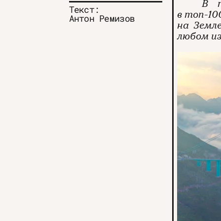
В п
Текст:
в топ-10
Антон Ремизов
на Земл
любом из