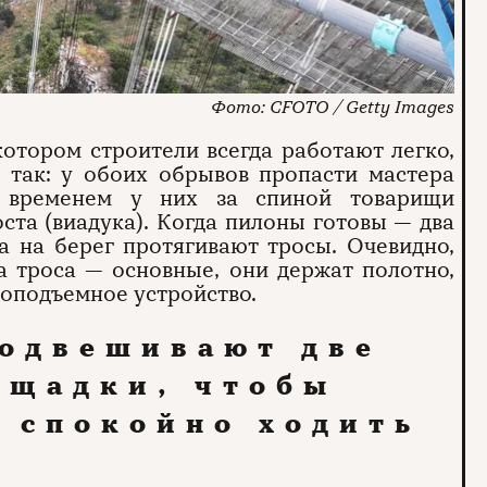
CFOTO / Getty Images
котором строители всегда работают легко,
ы так: у обоих обрывов пропасти мастера
м временем у них за спиной товарищи
ста (виадука). Когда пилоны готовы — два
га на берег протягивают тросы. Очевидно,
а троса — основные, они держат полотно,
зоподъемное устройство.
подвешивают две
ощадки, чтобы
 спокойно ходить