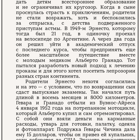
дать детям всестороннее образование
и не ограничивал их кругозор. Когда в сыне
проснулась страсть к приключениям, родители
не стали возражать, хоть и беспокоились
за отпрыска, с детства подверженного
приступам астмы. В 1949-м Эрнесто, которому
тогда был 21 год, в одиночку проехал
на велосипеде по Аргентине. А через два года
он решил уйти в академический отпуск
с последнего курса, чтобы предпринять еще
более масштабное путешествие вместе
с молодым медиком Альберто Гранадо. Тот
пытался разработать новый подход к лечению
проказы и для этого хотел посетить лепрозории
разных стран континента.
Родители Эрнесто нехотя согласились
и на это — с условием, что по возвращении сын
сдаст выпускные экзамены. Так начался путь
длиной в восемь месяцев и 8000 километров.
Гевара и Гранадо отбыли из Буэнос-Айреса
4 января 1952 года на потрепанном мотоцикле,
который Альберто купил и сам отремонтировал.
С собой они взяли деньги на карманные
расходы, утварь для готовки, палатку, одеяла
и фотоаппарат. Подружка Гевары Чичина дала
ему 15 долларов, чтобы он привез ей купальник,
если доберется до США. Эрнесто торжественно