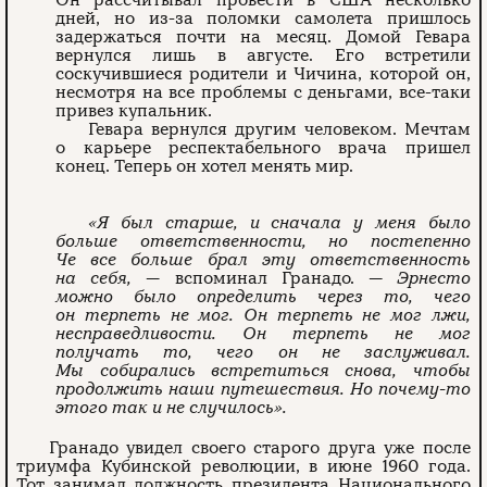
Он рассчитывал провести в США несколько
дней, но из-за поломки самолета пришлось
задержаться почти на месяц. Домой Гевара
вернулся лишь в августе. Его встретили
соскучившиеся родители и Чичина, которой он,
несмотря на все проблемы с деньгами, все-таки
привез купальник.
Гевара вернулся другим человеком. Мечтам
о карьере респектабельного врача пришел
конец. Теперь он хотел менять мир.
«Я был старше, и сначала у меня было
больше ответственности, но постепенно
Че все больше брал эту ответственность
на себя,
— вспоминал Гранадо.
— Эрнесто
можно было определить через то, чего
он терпеть не мог. Он терпеть не мог лжи,
несправедливости. Он терпеть не мог
получать то, чего он не заслуживал.
Мы собирались встретиться снова, чтобы
продолжить наши путешествия. Но почему-то
этого так и не случилось».
Гранадо увидел своего старого друга уже после
триумфа Кубинской революции, в июне 1960 года.
Тот занимал должность президента Национального