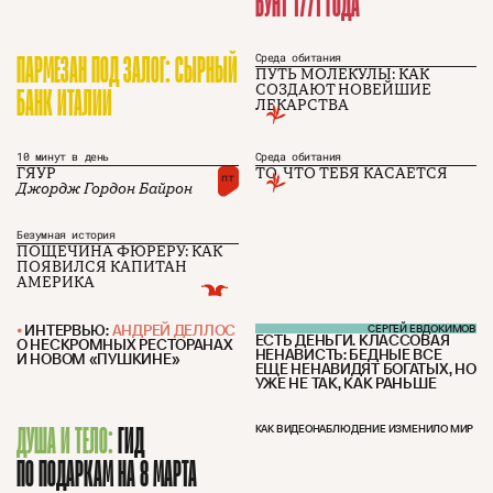
БУНТ 1771 ГОДА
ПАРМЕЗАН ПОД ЗАЛОГ: СЫРНЫЙ
Среда обитания
ПУТЬ МОЛЕКУЛЫ: КАК
БАНК ИТАЛИИ
СОЗДАЮТ НОВЕЙШИЕ
О проекте
ЧТИВО ДОМ
Рекламодателям
ЛЕКАРСТВА
Команда
YouTube
Авторы
Telegram
Журнал
VK
10 минут в день
Среда обитания
ГЯУР
ТО, ЧТО ТЕБЯ КАСАЕТСЯ
пт
Джордж Гордон Байрон
Подписаться на журнал
Безумная история
ПОЩЕЧИНА ФЮРЕРУ: КАК
ПОЯВИЛСЯ КАПИТАН
АМЕРИКА
Пользовательское соглашение
ИНТЕРВЬЮ:
АНДРЕЙ ДЕЛЛОС
СЕРГЕЙ ЕВДОКИМОВ
Политика конфиденциальности
ЕСТЬ ДЕНЬГИ. КЛАССОВАЯ
О НЕСКРОМНЫХ РЕСТОРАНАХ
НЕНАВИСТЬ: БЕДНЫЕ ВСЕ
И НОВОМ «ПУШКИНЕ»
ЕЩЕ НЕНАВИДЯТ БОГАТЫХ, НО
УЖЕ НЕ ТАК, КАК РАНЬШЕ
(c) ЧТИВО 2026. Все права защищены
16+
ДУША И ТЕЛО:
ГИД
КАК ВИДЕОНАБЛЮДЕНИЕ ИЗМЕНИЛО МИР
Разработка:
Astroshock
ПО ПОДАРКАМ НА 8 МАРТА