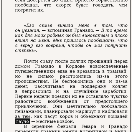
пообещал, что скорее будет голодать, чем
потратит их.
«Его семья винила меня в том, что
он уезжал,
— вспоминал Гранадо.
— В то время
как для моих родных он был виноватым и плохо
влиял на меня. Мне пришлось пообещать, что
я верну его вовремя, чтобы он мог получить
степень».
Почти сразу после долгих прощаний перед
домом Гранадо в Кордове новоиспеченные
путешественники едва не врезались в трамвай,
но не сильно расстроились из-за этого
происшествия. Не беспокоились они и из-за
денег, рассчитывая на поддержку коллег
в лепрозориях и на случайные заработки.
Первые недели поездки их не оставляло чувство
радостного возбуждения от предстоящего
приключения. Они мечтательно любовались
пейзажами, планировали маршрут и наблюдали
за тем, как пасут коров и объезжают лошадей
гаучо
— местные ковбои.
В середине февраля Гевара и Гранадо
пересекли границу между Аргентиной и Чили.