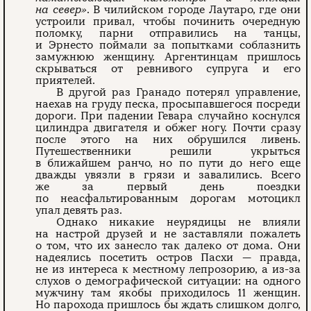
на север»
. В чилийском городе Лаутаро, где они
устроили привал, чтобы починить очередную
поломку, парни отправились на танцы,
и Эрнесто поймали за попытками соблазнить
замужнюю женщину. Аргентинцам пришлось
скрываться от ревнивого супруга и его
приятелей.
В другой раз Гранадо потерял управление,
наехав на груду песка, просыпавшегося посреди
дороги. При падении Гевара случайно коснулся
цилиндра двигателя и обжег ногу. Почти сразу
после этого на них обрушился ливень.
Путешественники решили укрыться
в ближайшем ранчо, но по пути до него еще
дважды увязли в грязи и завалились. Всего
же за первый день поездки
по неасфальтированным дорогам мотоцикл
упал девять раз.
Однако никакие неурядицы не влияли
на настрой друзей и не заставляли пожалеть
о том, что их занесло так далеко от дома. Они
надеялись посетить остров Пасхи — правда,
не из интереса к местному лепрозорию, а из-за
слухов о демографической ситуации: на одного
мужчину там якобы приходилось 11 женщин.
Но парохода пришлось бы ждать слишком долго,