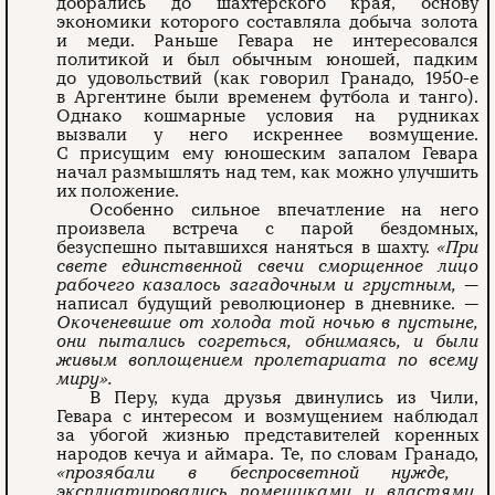
добрались до шахтерского края, основу
экономики которого составляла добыча золота
и меди. Раньше Гевара не интересовался
политикой и был обычным юношей, падким
до удовольствий (как говорил Гранадо, 1950-е
в Аргентине были временем футбола и танго).
Однако кошмарные условия на рудниках
вызвали у него искреннее возмущение.
С присущим ему юношеским запалом Гевара
начал размышлять над тем, как можно улучшить
их положение.
Особенно сильное впечатление на него
произвела встреча с парой бездомных,
безуспешно пытавшихся наняться в шахту.
«При
свете единственной свечи сморщенное лицо
рабочего казалось загадочным и грустным,
—
написал будущий революционер в дневнике.
—
Окоченевшие от холода той ночью в пустыне,
они пытались согреться, обнимаясь, и были
живым воплощением пролетариата по всему
миру».
В Перу, куда друзья двинулись из Чили,
Гевара с интересом и возмущением наблюдал
за убогой жизнью представителей коренных
народов кечуа и аймара. Те, по словам Гранадо,
«прозябали в беспросветной нужде,
эксплуатировались помещиками и властями,