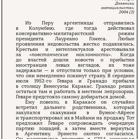
Дневники
мотоциклиста»,
2004 (2)
Из Перу аргентинцы отправились
в Колумбию, где тогда действовал
консервативно-милитаристский режим
президента Лауреано Гомеса. Любые
проявления недовольства жестко подавлялись.
Крестьян и интеллектуалов арестовывали
за
«повстанческие наклонности»
. Когда
до властей дошли новости о прибытии
иностранцев левых взглядов, их тоже
задержали — и отпустили только при условии,
что они немедленно покинут страну. В середине
июля 1952-го Гевара и Гранадо прибыли
в столицу Венесуэлы Каракас. Гранадо решил
остаться там и работать в местном лепрозории.
Геваре предстояло самому добираться домой.
Ему повезло, в Каракасе он случайно
встретил дальнего родственника, который
закупался скакунами в Буэнос-Айресе
и транспортировал их в Майами на продажу. Тот
предложил Геваре сопровождать очередную
партию лошадей, а затем вместе вернуться
в Аргентину. Эрнесто охотно согласился.