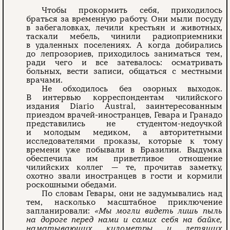
Чтобы прокормить себя, приходилось
браться за временную работу. Они мыли посуду
в забегаловках, лечили крестьян и животных,
таскали мебель, чинили радиоприемники
в удаленных поселениях. А когда добирались
до лепрозориев, приходилось заниматься тем,
ради чего и все затевалось: осматривать
больных, вести записи, общаться с местными
врачами.
Не обходилось без озорных выходок.
В интервью корреспондентам чилийского
издания Diario Austral, заинтересованным
приездом врачей-иностранцев, Гевара и Гранадо
представились не студентом-недоучкой
и молодым медиком, а авторитетными
исследователями проказы, которые к тому
времени уже побывали в Бразилии. Выдумка
обеспечила им приветливое отношение
чилийских коллег — те, прочитав заметку,
охотно звали иностранцев в гости и кормили
роскошными обедами.
По словам Гевары, они не задумывались над
тем, насколько масштабное приключение
запланировали:
«Мы могли видеть лишь пыль
на дороге перед нами и самих себя на байке,
наматывающих километры и летящих