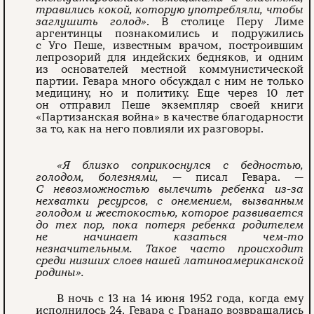
травились кокой, которую употребляли, чтобы
заглушить голод»
. В столице Перу Лиме
аргентинцы познакомились и подружились
с Уго Пеше, известным врачом, построившим
лепрозорий для индейских бедняков, и одним
из основателей местной коммунистической
партии. Гевара много обсуждал с ним не только
медицину, но и политику. Еще через 10 лет
он отправил Пеше экземпляр своей книги
«Партизанская война» в качестве благодарности
за то, как на него повлияли их разговоры.
«Я близко соприкоснулся с бедностью,
голодом, болезнями,
— писал Гевара.
—
С невозможностью вылечить ребенка из-за
нехватки ресурсов, с онемением, вызванным
голодом и жестокостью, которое развивается
до тех пор, пока потеря ребенка родителем
не начинает казаться чем-то
незначительным. Такое часто происходит
среди низших слоев нашей латиноамериканской
родины».
В ночь с 13 на 14 июня 1952 года, когда ему
исполнилось 24, Гевара с Гранадо возвращались