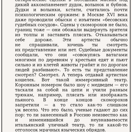
дикий аккомпанемент дудок, волынок и бубнов.
Дудки и волынки, кстати, считались почти
психологическим оружием: в Москве XVI века
даже проводили обыски с изъятием «бесовских
гудебных сосудов». Сцены у скоморохов не было,
границ тоже — они обожали выдернуть зрителя
из толпы и заставить плясать. Отказываться
себе дороже. Эти артисты обычно
не спрашивали, хочешь ты смотреть
их представление или нет. Судебные документы
сообщали, что они «совокупясь ватагами
многими по деревням у крестьян едят и пьют
сильно и из клетей животы грабят и по дорогам
людей разбивают». То есть ты представление
смотрел? Смотрел. А теперь отдавай артистам
кошелек. Вот такой иммерсивный театр.
Коронным номером было шоу с медведем — его
таскали за собой на цепи и учили разным
трюкам, например, плясать или изображать
пьяного. В конце концов скоморохов
запретили — а то стало как-то слишком
уж весело. Что это было, ученые гадают до сих
пор: то ли занесенный в Россию неизвестно как
и изменившийся до неузнаваемости
итальянский уличный театр, то ли какой-то
отголосок мрачных языческих обрядов.