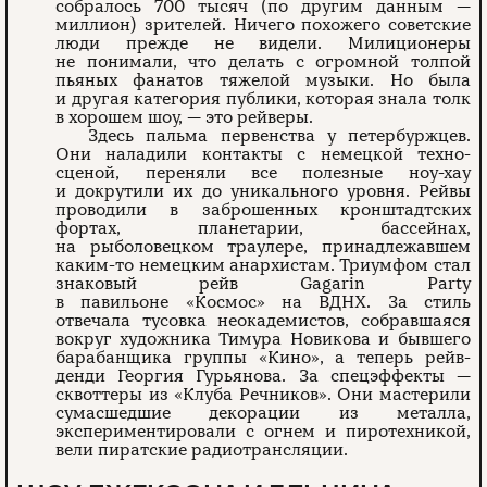
собралось 700 тысяч (по другим данным —
миллион) зрителей. Ничего похожего советские
люди прежде не видели. Милиционеры
не понимали, что делать с огромной толпой
пьяных фанатов тяжелой музыки. Но была
и другая категория публики, которая знала толк
в хорошем шоу, — это рейверы.
Здесь пальма первенства у петербуржцев.
Они наладили контакты с немецкой техно-
сценой, переняли все полезные ноу-хау
и докрутили их до уникального уровня. Рейвы
проводили в заброшенных кронштадтских
фортах, планетарии, бассейнах,
на рыболовецком траулере, принадлежавшем
каким-то немецким анархистам. Триумфом стал
знаковый рейв Gagarin Party
в павильоне «Космос» на ВДНХ. За стиль
отвечала тусовка неокадемистов, собравшаяся
вокруг художника Тимура Новикова и бывшего
барабанщика группы «Кино», а теперь рейв-
денди Георгия Гурьянова. За спецэффекты —
сквоттеры из «Клуба Речников». Они мастерили
сумасшедшие декорации из металла,
экспериментировали с огнем и пиротехникой,
вели пиратские радиотрансляции.