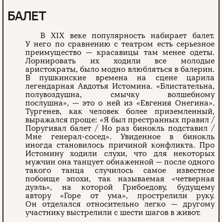
БАЛЕТ
В XIX веке популярность набирает балет.
У него по сравнению с театром есть серьезное
преимущество — красавицы там менее одеты.
Лорнировать их ходили все молодые
аристократы, было модно влюбляться в балерин.
В пушкинские времена на сцене царила
легендарная Авдотья Истомина. «Блистательна,
полувоздушна, смычку волшебному
послушна», — это о ней из «Евгения Онегина».
Тургенев, как человек более приземленный,
выражался проще: «Я был престранных правил /
Поругивал балет / Но раз бинокль подставил /
Мне генерал-сосед». Увиденное в бинокль
иногда становилось причиной конфликта. Про
Истомину ходили слухи, что для некоторых
мужчин она танцует обнаженной — после одного
такого танца случилось самое известное
побоище эпохи, так называемая «четверная
дуэль», на которой Грибоедову, будущему
автору «Горе от ума», прострелили руку.
Он отделался относительно легко — другому
участнику выстрелили с шести шагов в живот.