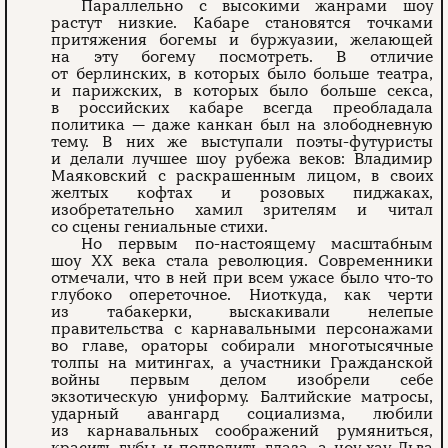
Параллельно с высокими жанрами шоу
растут низкие. Кабаре становятся точками
притяжения богемы и буржуазии, желающей
на эту богему посмотреть. В отличие
от берлинских, в которых было больше театра,
и парижских, в которых было больше секса,
в российских кабаре всегда преобладала
политика — даже канкан был на злободневную
тему. В них же выступали поэты-футуристы
и делали лучшее шоу рубежа веков: Владимир
Маяковский с раскрашенным лицом, в своих
желтых кофтах и розовых пиджаках,
изобретательно хамил зрителям и читал
со сцены гениальные стихи.
Но первым по-настоящему масштабным
шоу ХХ века стала революция. Современники
отмечали, что в ней при всем ужасе было что-то
глубоко опереточное. Ниоткуда, как черти
из табакерки, выскакивали нелепые
правительства с карнавальными персонажами
во главе, ораторы собирали многотысячные
толпы на митингах, а участники Гражданской
войны первым делом изобрели себе
экзотическую униформу. Балтийские матросы,
ударный авангард социализма, любили
из карнавальных соображений румяниться,
красить губы и подводить глаза, а ноу-хау Льва