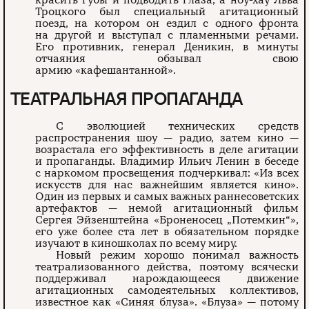
Троцкого был специальный агитационный
поезд, на котором он ездил с одного фронта
на другой и выступал с пламенными речами.
Его противник, генерал Деникин, в минуты
отчаяния обзывал свою
армию «кафешантанной».
ТЕАТРАЛЬНАЯ ПРОПАГАНДА
С эволюцией технических средств
распространения шоу — радио, затем кино —
возрастала его эффективность в деле агитации
и пропаганды. Владимир Ильич Ленин в беседе
с наркомом просвещения подчеркивал: «Из всех
искусств для нас важнейшим является кино».
Один из первых и самых важных раннесоветских
артефактов — немой агитационный фильм
Сергея Эйзенштейна «Броненосец „Потемкин“»,
его уже более ста лет в обязательном порядке
изучают в киношколах по всему миру.
Новый режим хорошо понимал важность
театрализованного действа, поэтому всячески
поддерживал нарождающееся движение
агитационных самодеятельных коллективов,
известное как «Синяя блуза». «Блуза» — потому