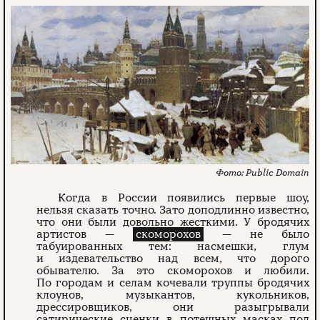
Public Domain
Когда в России появились первые шоу,
нельзя сказать точно. Зато доподлинно известно,
что они были довольно жесткими. У бродячих
артистов —
скоморохов
— не было
табуированных тем: насмешки, глум
и издевательство над всем, что дорого
обывателю. За это скоморохов и любили.
По городам и селам кочевали труппы бродячих
клоунов, музыкантов, кукольников,
дрессировщиков, они разыгрывали
сатирические сценки в потешных масках под