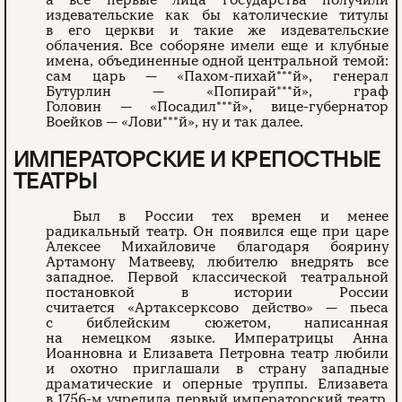
а все первые лица государства получили
издевательские как бы католические титулы
в его церкви и такие же издевательские
облачения. Все соборяне имели еще и клубные
имена, объединенные одной центральной темой:
сам царь — «Пахом-пихай***й», генерал
Бутурлин — «Попирай***й», граф
Головин — «Посадил***й», вице-губернатор
Воейков — «Лови***й», ну и так далее.
ИМПЕРАТОРСКИЕ И КРЕПОСТНЫЕ
ТЕАТРЫ
Был в России тех времен и менее
радикальный театр. Он появился еще при царе
Алексее Михайловиче благодаря боярину
Артамону Матвееву, любителю внедрять все
западное. Первой классической театральной
постановкой в истории России
считается «Артаксерксово действо» — пьеса
с библейским сюжетом, написанная
на немецком языке. Императрицы Анна
Иоанновна и Елизавета Петровна театр любили
и охотно приглашали в страну западные
драматические и оперные труппы. Елизавета
в 1756-м учредила первый императорский театр.