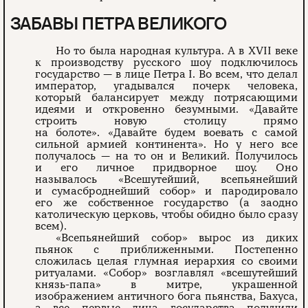
ЗАБАВЫ ПЕТРА ВЕЛИКОГО
Но то была народная культура. А в XVII веке
к производству русского шоу подключилось
государство — в лице Петра I. Во всем, что делал
император, угадывался почерк человека,
который балансирует между потрясающими
идеями и откровенно безумными. «Давайте
строить новую столицу прямо
на болоте». «Давайте будем воевать с самой
сильной армией континента». Но у него все
получалось — на то он и Великий. Получилось
и его личное придворное шоу. Оно
называлось «Всешутейший, всепьянейший
и сумасброднейший собор» и пародировало
его же собственное государство (а заодно
католическую церковь, чтобы обидно было сразу
всем).
«Всепьянейший собор» вырос из диких
пьянок с приближенными. Постепенно
сложилась целая глумная иерархия со своими
ритуалами. «Собор» возглавлял «всешутейший
князь-папа» в митре, украшенной
изображением античного бога пьянства, Бахуса,