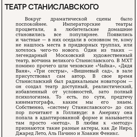
ТЕАТР СТАНИСЛАВСКОГО
Вокруг драматической сцены было
поспокойнее. Императорские театры
процветали, а любительские домашние
становились все популярнее. Появились
и частные — в них оседали в основном те, кому
не нашлось места в придворных труппах, или
хотелось чего-то нового. Один из таких —
легендарный Московский художественный
театр, вотчина великого Станиславского. В МХТ
помимо прочего шли чеховские «Чайка», «Дядя
Ваня», «Три сестры», «Вишневый сад», в зале
присутствовал сам автор. В свое время
Станиславский был радикальным новатором —
он создал театр доступный, реалистический,
избавленный от условностей, зато полный
психологизма. То есть, по сути, предтечу
кинематографа, каким мы его знаем.
Собственно, «систему Станиславского» до сих
пор почитают в Голливуде: в Америку она
попала в адаптированной форме и называется
там просто «метод». В любви к «методу»
признаются такие разные актеры, как Де Ниро,
Джаред Лето, Аль Пачино и Хоакин Феникс.