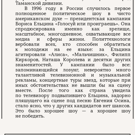
Таманской дивизии.
В 1996 году в России случилось первое
полноценное политическое шоу в чисто
американском духе — президентская кампания
Бориса Ельцина «Голосуй или проиграешь». Она
спродюсирована именно как зрелище,
масштабное, многодневное, охватывающее все
медиа и сферы жизни. Политтехнологи
вербовали всех, кто способен обратиться
к молодежи на ее языке: за Ельцина
агитировали «Алиса», «Мальчишник», Филипп
Киркоров, Наташа Королева и десятки других
знаменитостей. У кампании было все:
запоминающийся лозунг, невероятно много
талантливой телевизионной и музыкальной
рекламы, концертные туры звезд, которые при
иных обстоятельствах не вышли бы на сцену
вместе. После того как страна увидела
по телевизору подвыпившего Ельцина, задорно
пляшущего на сцене под песню Евгения Осина,
стало ясно, что у других кандидатов нет шансов.
Это было хорошее шоу — а хорошее шоу
не победить.