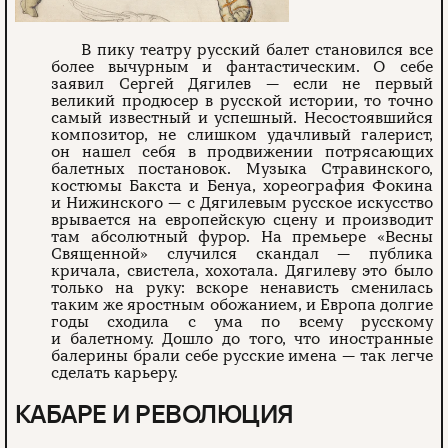
В пику театру русский балет становился все
более вычурным и фантастическим. О себе
заявил Сергей Дягилев — если не первый
великий продюсер в русской истории, то точно
самый известный и успешный. Несостоявшийся
композитор, не слишком удачливый галерист,
он нашел себя в продвижении потрясающих
балетных постановок. Музыка Стравинского,
костюмы Бакста и Бенуа, хореография Фокина
и Нижинского — с Дягилевым русское искусство
врывается на европейскую сцену и производит
там абсолютный фурор. На премьере «Весны
Священной» случился скандал — публика
кричала, свистела, хохотала. Дягилеву это было
только на руку: вскоре ненависть сменилась
таким же яростным обожанием, и Европа долгие
годы сходила с ума по всему русскому
и балетному. Дошло до того, что иностранные
балерины брали себе русские имена — так легче
сделать карьеру.
КАБАРЕ И РЕВОЛЮЦИЯ