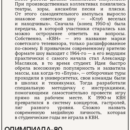
При производственных коллективах появлялись
театры, хоры, ансамбли песни и пляски.
От этого самодеятельного импульса выросло
знаковое советское шоу — «Клуб веселых
и находчивых». Сначала (конец 1950-х) была
передача, в которой участники старались как
можно остроумнее ответить на вопросы.
Собственно, «КВН» — это название марки
советского телевизора, только расшифрованное
по-своему. В привычном современному зрителю
формате шоу выходит с 1964-го — а его ведущим
практически с самого начала стал Александр
Масляков, в то время студент. Идея быстро
обрела всесоюзную популярность и захватила
массы, как когда-то «Блуза», — отборочные туры
проходили в университетах, свои команды были
в школах и техникумах. Тогда разработали
специальную методичку с инструкциями,
помогающими самостоятельно провести игру
прямо на рабочем месте. К 1990-м КВН
превратился в систему концертов, гастролей,
лиг разного уровня. Сложно назвать
современную медийную личность, которая
в студенческие годы не играла в КВН.
ОЛИМПИАДА-80