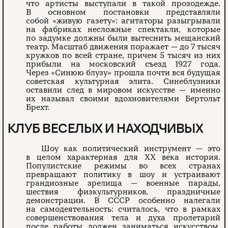
что артисты выступали в такой прозодежде.
В основном постановки представляли
собой «живую газету»: агитаторы разыгрывали
на фабриках несложные спектакли, которые
по задумке должны были вытеснить мещанский
театр. Масштаб движения поражает — до 7 тысяч
кружков по всей стране, причем 5 тысяч из них
прибыли на московский съезд 1927 года.
Через «Синюю блузу» прошла почти вся будущая
советская культурная элита. Синеблузники
оставили след в мировом искусстве — именно
их называл своими вдохновителями Бертольт
Брехт.
КЛУБ ВЕСЕЛЫХ И НАХОДЧИВЫХ
Шоу как политический инструмент — это
в целом характерная для ХХ века история.
Популистские режимы во всех странах
превращают политику в шоу и устраивают
грандиозные зрелища — военные парады,
шествия физкультурников, праздничные
демонстрации. В СССР особенно налегали
на самодеятельность: считалось, что в рамках
совершенствования тела и духа пролетарий
после работы должен заниматься искусством.