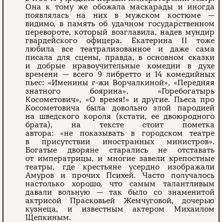
Она к тому же обожала маскарады и иногда
появлялась на них в мужском костюме —
видимо, в память об удачном государственном
перевороте, который возглавила, надев мундир
гвардейского офицера. Екатерина II тоже
любила все театрализованное и даже сама
писала для сцены, правда, в основном сказки
и добрые нравоучительные комедии в духе
времени — всего 9 либретто и 14 комедийных
пьес: «Именины г-жи Ворчалкиной», «Передняя
знатного боярина», «Горебогатырь
Косометович», «О время!» и другие. Пьеса про
Косометовича была довольно злой пародией
на шведского короля (кстати, ее двоюродного
брата), на тексте стоит пометка
автора: «не показывать в городском театре
в присутствии иностранных министров».
Богатые дворяне старались не отставать
от императрицы, и многие завели крепостные
театры, где крестьяне усердно изображали
Амуров и прочих Психей. Часто получалось
настолько хорошо, что самым талантливым
давали вольную — так было со знаменитой
актрисой Прасковьей Жемчуговой, дочерью
кузнеца, и известным актером Михаилом
Щепкиным.