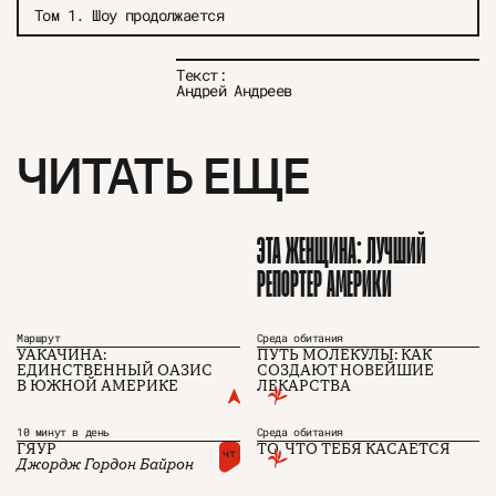
Том 1. Шоу продолжается
О проекте
ЧТИВО ДОМ
Рекламодателям
Команда
YouTube
Текст:
Авторы
Telegram
Андрей Андреев
Журнал
VK
ЧИТАТЬ ЕЩЕ
Подписаться на журнал
ЭТА ЖЕНЩИНА: ЛУЧШИЙ
РЕПОРТЕР АМЕРИКИ
Пользовательское соглашение
Политика конфиденциальности
Маршрут
Среда обитания
УАКАЧИНА:
ПУТЬ МОЛЕКУЛЫ: КАК
ЕДИНСТВЕННЫЙ ОАЗИС
СОЗДАЮТ НОВЕЙШИЕ
(c) ЧТИВО 2026. Все права защищены
16+
В ЮЖНОЙ АМЕРИКЕ
ЛЕКАРСТВА
Разработка:
Astroshock
10 минут в день
Среда обитания
ГЯУР
ТО, ЧТО ТЕБЯ КАСАЕТСЯ
чт
Джордж Гордон Байрон