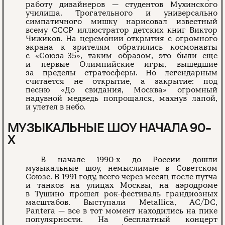
работу дизайнеров — студентов Мухинского
училища. Трогательного и универсально
симпатичного мишку нарисовал известный
всему СССР иллюстратор детских книг Виктор
Чижиков. На церемонии открытия с огромного
экрана к зрителям обратились космонавты
с «Союза-35», таким образом, это были еще
и первые Олимпийские игры, вышедшие
за пределы стратосферы. Но легендарным
считается не открытие, а закрытие: под
песню «До свидания, Москва» огромный
надувной медведь попрощался, махнув лапой,
и улетел в небо.
МУЗЫКАЛЬНЫЕ ШОУ НАЧАЛА 90-
Х
В начале 1990-х до России дошли
музыкальные шоу, немыслимые в Советском
Союзе. В 1991 году, всего через месяц после путча
и танков на улицах Москвы, на аэродроме
в Тушино прошел рок-фестиваль грандиозных
масштабов. Выступали Metallica, AC/DC,
Pantera — все в тот момент находились на пике
популярности. На бесплатный концерт