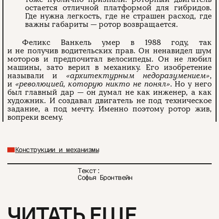
остается отличной платформой для гибридов.
Где нужна легкость, где не страшен расход, где
важны габариты — ротор возвращается.
Феликс Ванкель умер в 1988 году, так
и не получив водительских прав. Он ненавидел шум
моторов и предпочитал велосипеды. Он не любил
машины, зато верил в механику. Его изобретение
называли и
«архитектурным недоразумением»
,
и
«революцией, которую никто не понял»
. Но у него
был главный дар — он думал не как инженер, а как
художник. И создавал двигатель не под техническое
задание, а под мечту. Именно поэтому ротор жив,
вопреки всему.
Конструкции и механизмы
Текст:
Софья Бронтвейн
ЧИТАТЬ ЕЩЕ