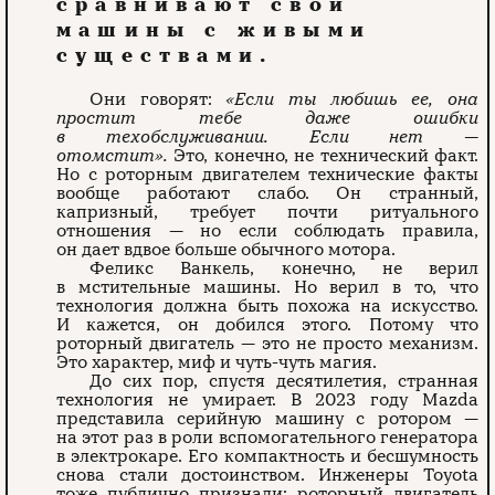
сравнивают свои
машины с живыми
существами.
Они говорят:
«Если ты любишь ее, она
простит тебе даже ошибки
в техобслуживании. Если нет —
отомстит».
Это, конечно, не технический факт.
Но с роторным двигателем технические факты
вообще работают слабо. Он странный,
капризный, требует почти ритуального
отношения — но если соблюдать правила,
он дает вдвое больше обычного мотора.
Феликс Ванкель, конечно, не верил
в мстительные машины. Но верил в то, что
технология должна быть похожа на искусство.
И кажется, он добился этого. Потому что
роторный двигатель — это не просто механизм.
Это характер, миф и чуть-чуть магия.
До сих пор, спустя десятилетия, странная
технология не умирает. В 2023 году Mazda
представила серийную машину с ротором —
на этот раз в роли вспомогательного генератора
в электрокаре. Его компактность и бесшумность
снова стали достоинством. Инженеры Toyota
тоже публично признали: роторный двигатель