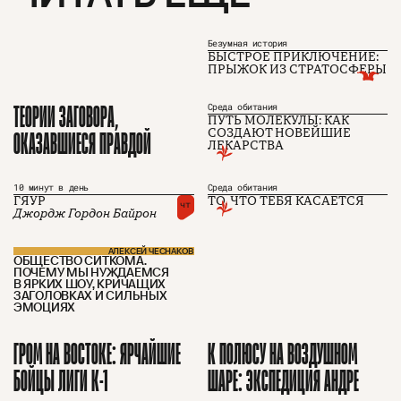
Безумная история
БЫСТРОЕ ПРИКЛЮЧЕНИЕ:
ПРЫЖОК ИЗ СТРАТОСФЕРЫ
ТЕОРИИ ЗАГОВОРА,
Среда обитания
ПУТЬ МОЛЕКУЛЫ: КАК
ОКАЗАВШИЕСЯ ПРАВДОЙ
СОЗДАЮТ НОВЕЙШИЕ
ЛЕКАРСТВА
О проекте
ЧТИВО ДОМ
Рекламодателям
10 минут в день
Среда обитания
Команда
YouTube
ГЯУР
ТО, ЧТО ТЕБЯ КАСАЕТСЯ
чт
Авторы
Telegram
Джордж Гордон Байрон
Журнал
VK
АЛЕКСЕЙ ЧЕСНАКОВ
ОБЩЕСТВО СИТКОМА.
ПОЧЕМУ МЫ НУЖДАЕМСЯ
В ЯРКИХ ШОУ, КРИЧАЩИХ
Подписаться на журнал
ЗАГОЛОВКАХ И СИЛЬНЫХ
ЭМОЦИЯХ
ГРОМ НА ВОСТОКЕ: ЯРЧАЙШИЕ
К ПОЛЮСУ НА ВОЗДУШНОМ
Пользовательское соглашение
БОЙЦЫ ЛИГИ К-1
ШАРЕ: ЭКСПЕДИЦИЯ АНДРЕ
Политика конфиденциальности