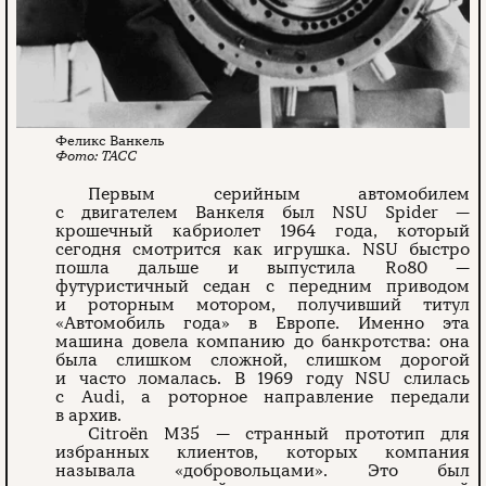
Феликс Ванкель
ТАСС
Первым серийным автомобилем
с двигателем Ванкеля был NSU Spider —
крошечный кабриолет 1964 года, который
сегодня смотрится как игрушка. NSU быстро
пошла дальше и выпустила Ro80 —
футуристичный седан с передним приводом
и роторным мотором, получивший титул
«Автомобиль года» в Европе. Именно эта
машина довела компанию до банкротства: она
была слишком сложной, слишком дорогой
и часто ломалась. В 1969 году NSU слилась
с Audi, а роторное направление передали
в архив.
Citroën M35 — странный прототип для
избранных клиентов, которых компания
называла «добровольцами». Это был