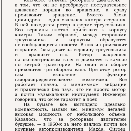
Ключевое отличие роторного двигателя —
в том, что он не преобразует поступательное
движение поршня во вращение, а сразу
производит вращение. Вместо блока
цилиндров — одна овальная камера сгорания.
В ней находится ротор в форме треугольника.
Его вершины плотно прилегают к корпусу
камеры. Таким образом, между сторонами
треугольника и корпусом образуются
не сообщающиеся полости. В них и происходит
сгорание. Газы давят на вершину треугольника
и вращают его. Ротор закреплен
на эксцентриковом валу и движется в камере
по хитрой траектории. На один его оборот
приходится три оборота вала. При этом ротор
сам выполняет функции
газораспределительного механизма. Все
работает плавно, с минимумом вибраций
и практически без пауз. Это не просто мотор,
а почти музыкальный инструмент. Инженеры
говорили, что он не тарахтит, а поет.
На бумаге все выглядело идеально:
компактность, малый вес, минимум деталей,
высокая мощность от небольшого объема.
Казалось, что за роторным двигателем
будущее, — в 1960-х за него взялись почти все
крупные автопроизводители. Mazda, Citroën,