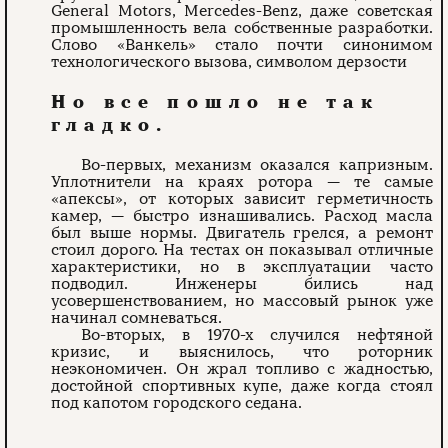
General Motors, Mercedes-Benz, даже советская
промышленность вела собственные разработки.
Слово «Ванкель» стало почти синонимом
технологического вызова, символом дерзости
Но все пошло не так
гладко.
Во-первых, механизм оказался капризным.
Уплотнители на краях ротора — те самые
«апексы», от которых зависит герметичность
камер, — быстро изнашивались. Расход масла
был выше нормы. Двигатель грелся, а ремонт
стоил дорого. На тестах он показывал отличные
характеристики, но в эксплуатации часто
подводил. Инженеры бились над
усовершенствованием, но массовый рынок уже
начинал сомневаться.
Во-вторых, в 1970-х случился нефтяной
кризис, и выяснилось, что роторник
неэкономичен. Он жрал топливо с жадностью,
достойной спортивных купе, даже когда стоял
под капотом городского седана.