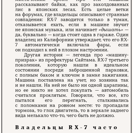
рассказывают байки, как про заколдованных
лис в японских лесах. Есть целые ветки
на форумах, где владельцы описывают странные
совпадения: RX-7 заводится только в туман,
отказывается ехать, если в машине звучит
не японская музыка, или начинает
«дышать»
—
да, буквально — когда стоит одна в гараже. Один
владелец из Калифорнии утверждает, что его RX-
7 автоматически включала фары, если
он подходил к ней в плохом настроении.
Другая история — легенда про «машину-
призрак» из префектуры Сайтама. RX-7 третьего
поколения, которую нашли в идеальном
состоянии посреди заброшенной парковки,
с полным баком и ключом в замке зажигания.
Машина поставлена на учет, но хозяина так
и не нашли. На ней не было ни одной царапины,
но ее никто не хотел покупать — автомобиль
считался проклятым. Говорили, что все, кто
пытался его перегнать, сталкивались
с поломками на ровном месте: то пропадали
тормоза, то глох двигатель, то в зеркале заднего
вида мелькало что-то, чего быть не должно.
Владельцы RX-7 часто