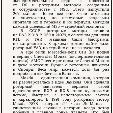
экспериментальный седан с подвеской
от DS и роторным мотором, созданным
в сотрудничестве с NSU. Всего выпустили
267 машин. Почти все они были отозваны
и уничтожены, но некоторые владельцы
спрятали их в гаражах и не вернули. Сегодня
каждый уцелевший M35 — музейный экспонат.
В СССР роторные моторы ставили
на ВАЗ-21018, 21059 и 21079, в основном для нужд
КГБ и ГАИ: машины были быстрыми,
но капризными. В архивах можно найти даже
роторный УАЗ, но серийно он не выпускался.
А еще были Mercedes-Benz C111 (не пошел
в серию), Chevrolet Monza (экспериментальная
партия), AMC Pacer с ротором от General Motors
и даже мотосани Буран с роторным движком
в Сибири. Весь мир, кажется, хотя бы раз
попробовал влюбиться в Ванкеля.
Mazda — единственная компания, которая
не разочаровалась в идее Ванкеля. Они сделали
роторный двигатель сердцем своей
идентичности. RX-7 и RX-8 стали культовыми:
легкие, быстрые, с неповторимым звуком
и характером. В 1991 году роторный мотор
Mazda 787B выиграл «24 часа Ле-Мана» —
единственный случай в истории, когда ротор
победил в главной гонке планеты. Это был