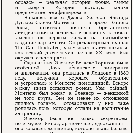
образом — реальная история любви, тайны
и смерти. История, которую марка
предпочитает не афишировать.
Началось все с Джона Уолтера Эдварда
Дугласа-Скотта-Монтегю — второго барона
Болье, политика, пионера британского
автодвижения и человека с бензином в жилах.
Именно он первым заехал на автомобиле
в здание парламента. Он редактировал журнал
The Car Illustrated, участвовал в автогонках и,
как всякий джентльмен начала XX века, был
окружен секретарями.
Одна из них, Элеанор Веласко Торнтон, была
особенной. Дочь испанского эмигранта
и англичанки, она родилась в Лондоне в 1880
году, получила хорошее образование
и устроилась к Монтегю помощницей. Вскоре
между ними вспыхнул роман. Увы, тайный:
Монтегю был женат, а Элеанор — женщиной
не того круга. Тем не менее их отношения
длились годами. Поговаривают, у них даже
родилась дочь, которую отдали на воспитание
за границу.
Элеанор была не только секретарем,
но и музой. Умная, артистичная, сдержанная —
она казалась женщиной, которая знала больше,