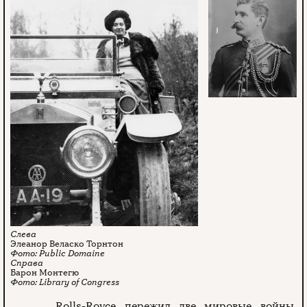
Элеанор Веласко Торнтон
Public Domaine
Барон Монтегю
Library of Congress
Rolls-Royce пережил две мировые войны,