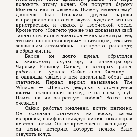
положить этому конец. Он поручил барону
Монтегю найти решение. Почему именно ему?
Джонсон был близким другом барона
и прекрасно знал о его вкусах, художественных
пристрастиях и связях в творческой среде.
Кроме того, Монтегю уже не раз доказывал свой
талант стилиста и новатора — как минимум тем,
что именно он стал первым британцем, открыто
заявившим: автомобиль — не просто транспорт,
а образ жизни.
Барон, не долго думая, обратился
к знакомому скульптору и иллюстратору
Чарльзу Робинсу Сайксу, с которым ранее
работал в журнале. Сайкс знал Элеанор —
и однажды увидел в ней идеальный образ для
статуэтки. Первая версия называлась The
Whisper — «Шепот»: девушка в струящемся
платье, склоненная вперед, с пальцем у губ.
Намек на их запретную любовь? Более чем
очевиден.
Сайкс работал медленно, почти интимно.
Он создавал статуэтку из воска, затем
из бронзы, шлифовал каждую линию, пока образ
не стал живым. Он не просто лепил женщину —
он лепил историю, которую нельзя было
озвучить вслух.