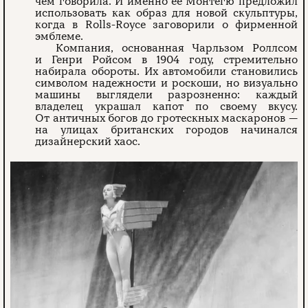
чем говорила. И именно ее Монтегю предложил
использовать как образ для новой скульптуры,
когда в Rolls-Royce заговорили о фирменной
эмблеме.
Компания, основанная Чарльзом Роллсом
и Генри Ройсом в 1904 году, стремительно
набирала обороты. Их автомобили становились
символом надежности и роскоши, но визуально
машины выглядели разрозненно: каждый
владелец украшал капот по своему вкусу.
От античных богов до гротескных маскаронов —
на улицах британских городов начинался
дизайнерский хаос.