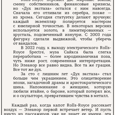
смену собственников, финансовые кризисы,
но «Дух экстаза» остался с ним навсегда.
Сначала его отливали из серебра, позже —
из хрома. Сегодня статуэтку делают вручную:
каждый экземпляр полируется мастером
с ювелирной точностью. В некоторых версиях
используется золото, в лимитированных —
хрусталь, подсвеченный изнутри. С 2003 года
фигурку сделали выдвижной, чтобы уберечь
от вандалов.
В 2022 году, к выходу электрического Rolls-
Royce Spectre, муза Сайкса была слегка
переработана — более аэродинамичная поза,
чуть ниже рост, современная интерпретация.
Но Элеанор все равно видна. Все та же грация.
Все тот же дух.
За сто с лишним лет «Дух экстаза» стал
больше чем украшением. Это олицетворение
эпохи, загадочной драмы и аристократического
шика. Напоминание о женщине, которую
любили втайне, о бароне, который потерял все,
и о скульпторе, превратившем чувства в металл.
Каждый раз, когда капот Rolls-Royce рассекает
воздух — Элеанор первой встречает ветер. И пусть
никто из пассажиров уже не знает ее имени, эта