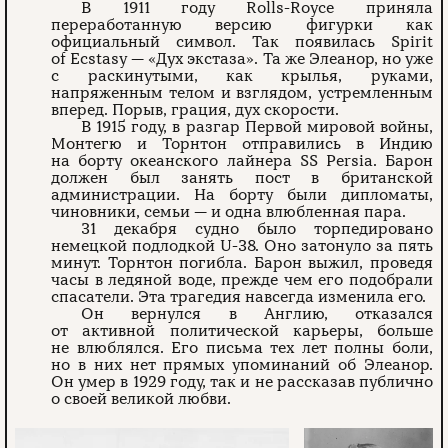
В 1911 году Rolls-Royce приняла
переработанную версию фигурки как
официальный символ. Так появилась Spirit
of Ecstasy — «Дух экстаза». Та же Элеанор, но уже
с раскинутыми, как крылья, руками,
напряженным телом и взглядом, устремленным
вперед. Порыв, грация, дух скорости.
В 1915 году, в разгар Первой мировой войны,
Монтегю и Торнтон отправились в Индию
на борту океанского лайнера SS Persia. Барон
должен был занять пост в британской
администрации. На борту были дипломаты,
чиновники, семьи — и одна влюбленная пара.
31 декабря судно было торпедировано
немецкой подлодкой U-38. Оно затонуло за пять
минут. Торнтон погибла. Барон выжил, проведя
часы в ледяной воде, прежде чем его подобрали
спасатели. Эта трагедия навсегда изменила его.
Он вернулся в Англию, отказался
от активной политической карьеры, больше
не влюблялся. Его письма тех лет полны боли,
но в них нет прямых упоминаний об Элеанор.
Он умер в 1929 году, так и не рассказав публично
о своей великой любви.