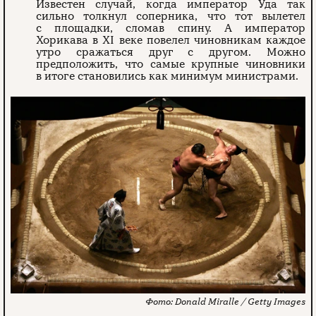
Известен случай, когда император Уда так
сильно толкнул соперника, что тот вылетел
с площадки, сломав спину. А император
Хорикава в XI веке повелел чиновникам каждое
утро сражаться друг с другом. Можно
предположить, что самые крупные чиновники
в итоге становились как минимум министрами.
Donald Miralle / Getty Images