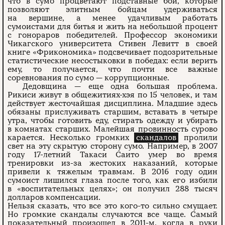
что в сумо процветают подставные бои, которые
позволяют элитным бойцам удерживаться
на вершине, а менее удачливым работать
сумоистами для битья и жить на небольшой процент
с гонораров победителей. Профессор экономики
Чикагского университета Стивен Левитт в своей
книге «Фрикономика» подсвечивает подозрительные
статистические несостыковки в победах: если верить
ему, то получается, что почти все важные
соревнования по сумо — коррупционные.
Дедовщина — еще одна большая проблема.
Рикиси живут в общежитиях-хэя по 15 человек, и там
действует жесточайшая дисциплина. Младшие здесь
обязаны прислуживать старшим, вставать в четыре
утра, чтобы готовить еду, стирать одежду и убирать
в комнатах старших. Малейшая провинность сурово
карается. Несколько громких
скандалов
пролили
свет на эту скрытую сторону сумо. Например, в 2007
году 17-летний Такаси Саито умер во время
тренировки из-за жестоких наказаний, которые
привели к тяжелым травмам. В 2016 году один
сумоист лишился глаза после того, как его избили
в «воспитательных целях»; он получил 288 тысяч
долларов компенсации.
Нельзя сказать, что все это кого-то сильно смущает.
Но громкие скандалы случаются все чаще. Самый
показательный произошел в 2011-м, когда в руки