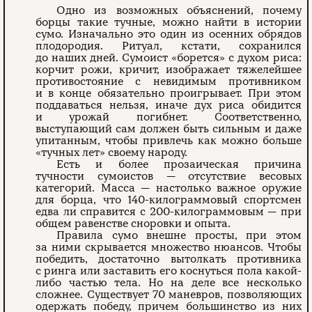
Одно из возможных объяснений, почему
борцы такие тучные, можно найти в истории
сумо. Изначально это один из осенних обрядов
плодородия. Ритуал, кстати, сохранился
до наших дней. Сумоист «борется» с духом риса:
корчит рожи, кричит, изображает тяжелейшее
противостояние с невидимым противником
и в конце обязательно проигрывает. При этом
поддаваться нельзя, иначе дух риса обидится
и урожай погибнет. Соответственно,
выступающий сам должен быть сильным и даже
упитанным, чтобы привлечь как можно больше
«тучных лет» своему народу.
Есть и более прозаическая причина
тучности сумоистов — отсутствие весовых
категорий. Масса — настолько важное оружие
для борца, что 140-килограммовый спортсмен
едва ли справится с 200-килограммовым — при
общем равенстве сноровки и опыта.
Правила сумо внешне просты, при этом
за ними скрывается множество нюансов. Чтобы
победить, достаточно вытолкать противника
с ринга или заставить его коснуться пола какой-
либо частью тела. Но на деле все несколько
сложнее. Существует 70 маневров, позволяющих
одержать победу, причем большинство из них