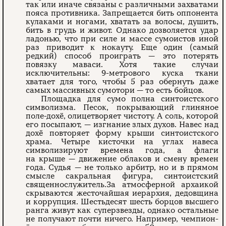
так или иначе связаны с различными захватами
пояса противника. Запрещается бить оппонента
кулаками и ногами, хватать за волосы, душить,
бить в грудь и живот. Однако дозволяется удар
ладонью, что при силе и массе сумоистов иной
раз приводит к нокауту. Еще один (самый
редкий) способ проиграть — это потерять
повязку маваси. Хотя такие случаи
исключительны: 9-метрового куска ткани
хватает для того, чтобы 5 раз обернуть даже
самых массивных сумотори — то есть бойцов.
Площадка для сумо полна синтоистского
символизма. Песок, покрывающий глиняное
поле-дохё, олицетворяет чистоту. А соль, которой
его посыпают, — изгнание злых духов. Навес над
дохё повторяет форму крыши синтоистского
храма. Четыре кисточки на углах навеса
символизируют времена года, а флаги
на крыше — движение облаков и смену времен
года. Судья — не только арбитр, но и в прямом
смысле сакральная фигура, синтоистский
священнослужитель.За атмосферной архаикой
скрываются жесточайшая иерархия, дедовщина
и коррупция. Шестьдесят шесть борцов высшего
ранга живут как суперзвезды, однако остальные
не получают почти ничего. Например, чемпион-