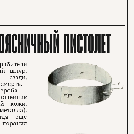
ПОЯСНИЧНЫЙ ПИСТОЛЕТ
грабители
ый шнур,
 сзади,
асмерть.
дероба —
л ошейник
ой кожи,
талла),
огда еще
 поранил