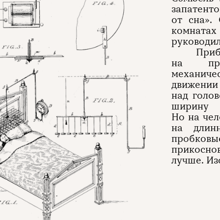
запатент
от сна».
комнатах
руководил
При
на при
механиче
движении
над голо
ширину 
Но на чел
на длин
пробко
прикоснов
лучше. Из