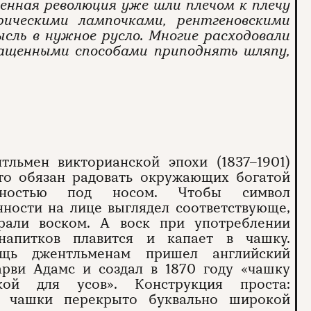
енная революция уже шли плечом к плечу
ическими лампочками, рентгеновскими
ысль в нужное русло. Многие расходовали
ращенными способами приподнять шляпу,
тльмен викторианской эпохи (1837–1901)
то обязан радовать окружающих богатой
льностью под носом. Чтобы символ
ности на лице выглядел соответствующе,
рали воском. А воск при употреблении
напитков плавится и капает в чашку.
щь джентльменам пришел английский
арви Адамс и создал в 1870 году «чашку
кой для усов». Конструкция проста:
е чашки перекрыто буквально широкой