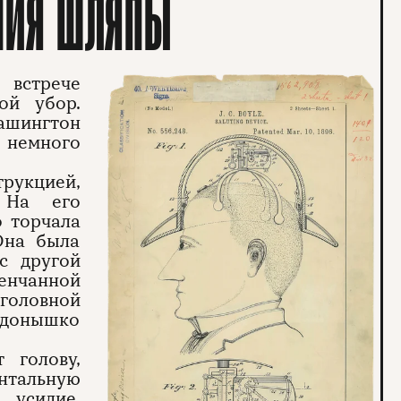
НИЯ ШЛЯПЫ
встрече
ой убор.
ашингтон
немного
трукцией,
 На его
о торчала
Она была
с другой
нчанной
головной
в донышко
 голову,
онтальную
 усилие,