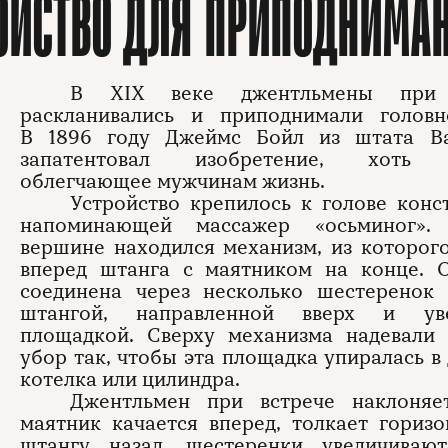
ОЙСТВО ДЛЯ ПРИПОДНИМА
В XIX веке джентльмены при 
раскланивались и приподнимали головн
В 1896 году Джеймс Бойл из штата В
запатентовал изобретение, хоть 
облегчающее мужчинам жизнь.
Устройство крепилось к голове конс
напоминающей массажер «осьминог».
вершине находился механизм, из которог
вперед штанга с маятником на конце. 
соединена через несколько шестеренок 
штангой, направленной вверх и уве
площадкой. Сверху механизма надевали 
убор так, чтобы эта площадка упиралась 
котелка или цилиндра.
Джентльмен при встрече наклоняет
маятник качается вперед, толкает гориз
штангу назад, шестеренки увеличивают