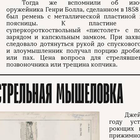
Тогда же вспомнили об изоб
оружейника Генри Болла, сделанном в 1858 
был ремень с металлической пластиной 
поясницы. К пластине кр
суперкороткоствольный «пистолет» с п
зарядом и капсюльным замком. При захва
следовало дотянуться рукой до спусковог
и злоумышленник получал порцию дроби
или пах. Цена вопроса для стрелявше
позвоночника или трещина копчика.
СТРЕЛЬНАЯ МЫШЕЛОВКА
Джей
году ус
роющих 
прижимно