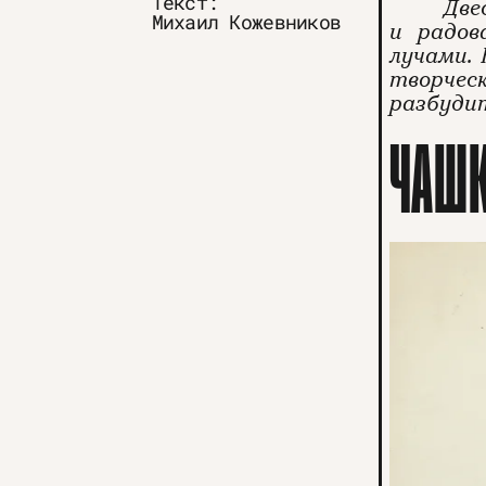
Текст:
Две
Михаил Кожевников
и радов
лучами. 
творчес
разбудит
ЧАШК