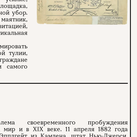
площадка,
ной убор.
 маятник,
итацией,
тикальная
ировать
й тулии,
граждане
и самого
блема своевременного пробуждения
 мир и в XIX веке. 11 апреля 1882 года
Эпплгейт из Камдена, штат Нью-Джерси,