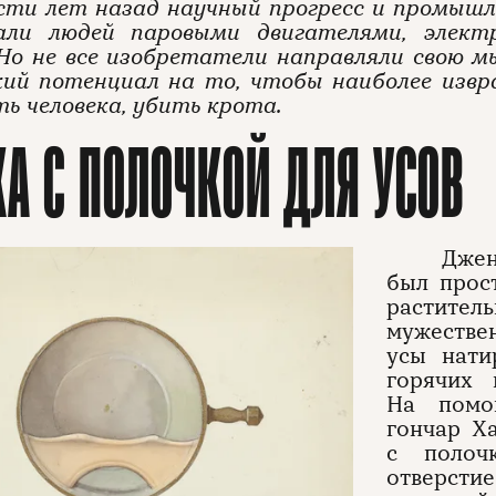
сти лет назад научный прогресс и промышл
али людей паровыми двигателями, электр
Но не все изобретатели направляли свою м
кий потенциал на то, чтобы наиболее изв
ь человека, убить крота.
А С ПОЛОЧКОЙ ДЛЯ УСОВ
Джен
был прос
растите
мужествен
усы нати
горячих 
На помо
гончар Х
с полоч
отверсти