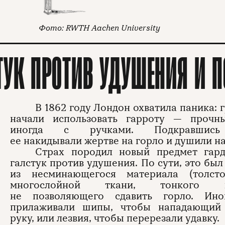
RWTH Aachen University
ТУК ПРОТИВ УДУШЕНИЯ И 
В 1862 году Лондон охватила паника: 
начали использовать гарроту — прочн
иногда с ручками. Подкравшись
ее накидывали жертве на горло и душили н
Страх породил новый предмет гар
галстук против удушения. По сути, это бы
из несминающегося материала (толст
многослойной ткани, тонкого ме
не позволяющего сдавить горло. Ин
прилаживали шипы, чтобы нападающий
руку, или лезвия, чтобы перерезали удавку.