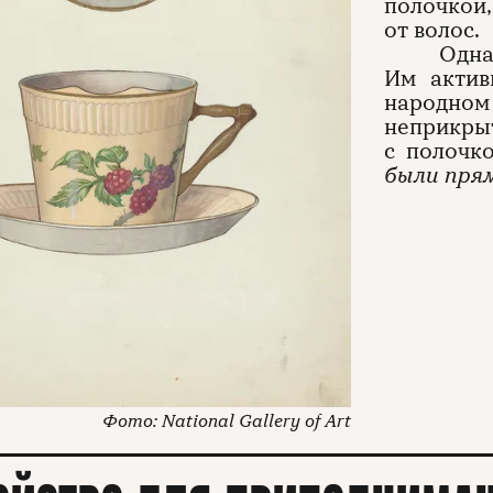
полочкой,
от волос.
Одна
Им актив
народн
неприкр
с полочк
были прям
National Gallery of Art