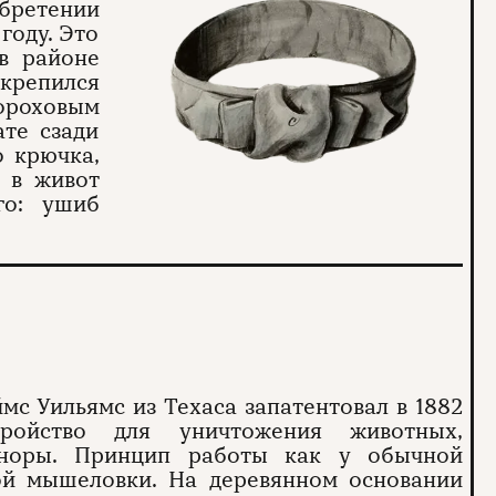
ретении
году. Это
в районе
епился
ороховым
те сзади
о крючка,
 в живот
го: ушиб
мс Уильямс из Техаса запатентовал в 1882
тройство для уничтожения животных,
норы. Принцип работы как у обычной
й мышеловки. На деревянном основании