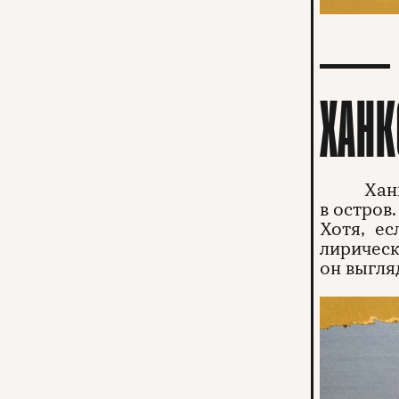
ХАНК
Хан
в остров.
Хотя, е
лирическ
он выгля