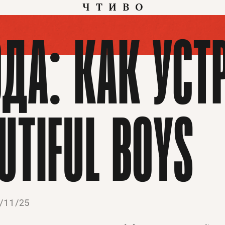
ЧТИВО
ОДА: КАК УСТ
UTIFUL BOYS
/11/25