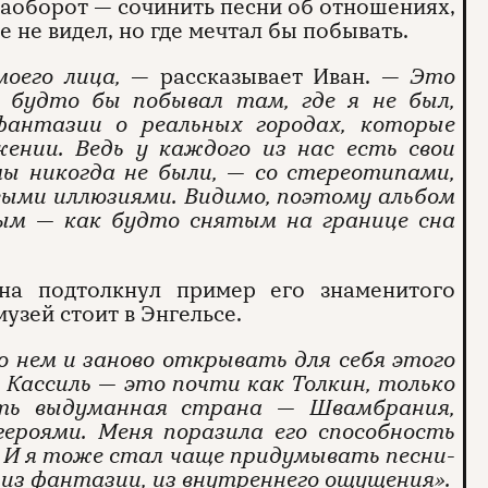
наоборот — сочинить песни об отношениях,
 не видел, но где мечтал бы побывать.
моего лица,
— рассказывает Иван. —
Это
 будто бы побывал там, где я не был,
фантазии о реальных городах, которые
ении. Ведь у каждого из нас есть свои
мы никогда не были, — со стереотипами,
ыми иллюзиями. Видимо, поэтому альбом
ым — как будто снятым на границе сна
на подтолкнул пример его знаменитого
узей стоит в Энгельсе.
о нем и заново открывать для себя этого
 Кассиль — это почти как Толкин, только
сть выдуманная страна — Швамбрания,
героями. Меня поразила его способность
. И я тоже стал чаще придумывать песни-
из фантазии, из внутреннего ощущения».