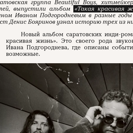
атовская группа Beautiful Boys, хитмейк
лей, выпустили альбом
«Такая красивая ж
ном Иваном Подгородневым в разные годы 
т Денис Бояринов узнал историю трех из н
Новый альбом саратовских инди-рома
красивая жизнь». Это своего рода звук
Ивана Подгороднева, где описаны событи
возможные.