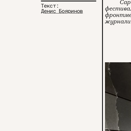
Сар
Текст:
фестива
Денис Бояринов
фронтме
журналис