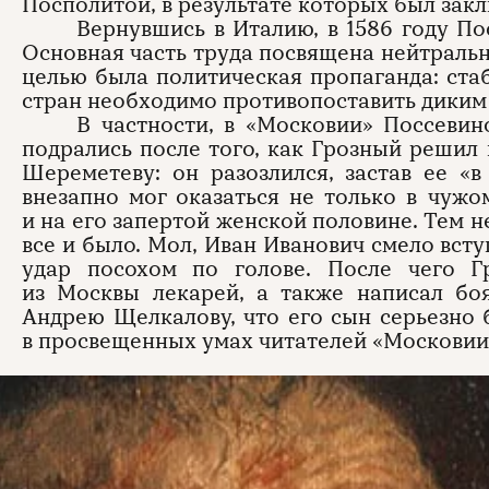
Посполитой, в результате которых был зак
Вернувшись в Италию, в 1586 году По
Основная часть труда посвящена нейтраль
целью была политическая пропаганда: ста
стран необходимо противопоставить диким 
В частности, в «Московии» Поссевин
подрались после того, как Грозный решил
Шереметеву: он разозлился, застав ее «в
внезапно мог оказаться не только в чужо
и на его запертой женской половине. Тем н
все и было. Мол, Иван Иванович смело всту
удар посохом по голове. После чего Г
из Москвы лекарей, а также написал бо
Андрею Щелкалову, что его сын серьезно 
в просвещенных умах читателей «Московии