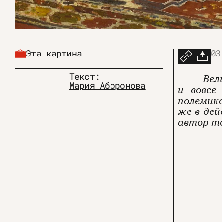
Эта картина
03
Текст:
Вел
Мария Аборонова
и вовсе
полемико
же в де
автор т