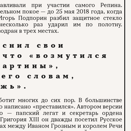
навливали при участии самого Репина.
ельном покое — до 25 мая 2018 года, когда
 Игорь Подпорин разбил защитное стекло
несколько раз ударил им по полотну.
зодран в трех местах.
яснил свои
 что «возмутился
картины»,
 его словам,
ожь».
ботит многих до сих пор. В большинстве
о написано «преставился». Автором версии
но — папский легат и секретарь ордена
 Григория XIII он дважды посетил Русское
орах между Иваном Грозным и королем Речи