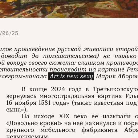
/06/25
икое произведение русской живописи второ
 доводит до помешательства) не только
й вокруг своего сюжета: слишком противор
йствительности происходит на картине Реп
елеграм-канала
Art is new sexy
Мария Аборон
В конце 2024 года в Третьяковскую
вернулась многострадальная картина Ил
16 ноября 1581 года» (также известная по
сына»).
На исходе XIX века ее называли о
«Довольно крови!» на нее накинулся и пор
крупного мебельного фабриканта Абр
невменяемым.