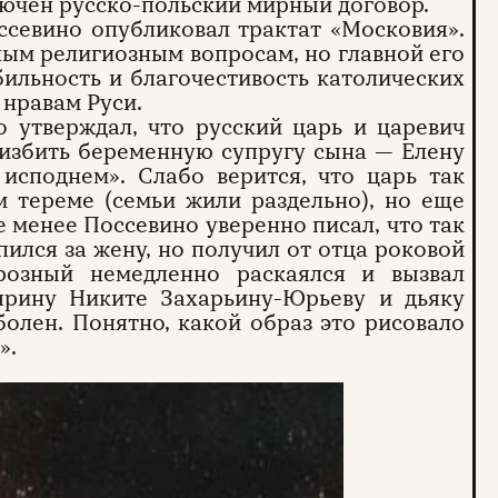
лючен русско-польский мирный договор.
ссевино опубликовал трактат «Московия».
ным религиозным вопросам, но главной его
бильность и благочестивость католических
нравам Руси.
о утверждал, что русский царь и царевич
 избить беременную супругу сына — Елену
 исподнем». Слабо верится, что царь так
м тереме (семьи жили раздельно), но еще
е менее Поссевино уверенно писал, что так
пился за жену, но получил от отца роковой
розный немедленно раскаялся и вызвал
ярину Никите Захарьину-Юрьеву и дьяку
болен. Понятно, какой образ это рисовало
».