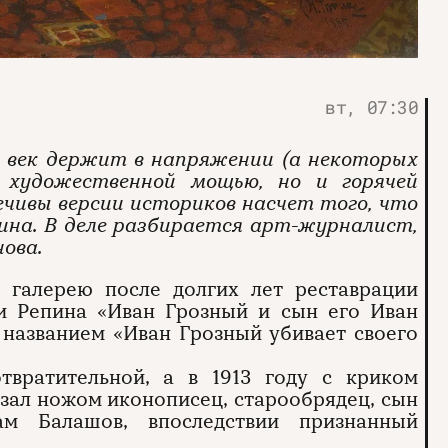
вт, 07:30
й век держит в напряжении (а некоторых
 художественной мощью, но и горячей
ечивы версии историков насчет того, что
ина. В деле разбирается арт-журналист,
ова.
 галерею после долгих лет реставрации
ьи Репина «Иван Грозный и сын его Иван
д названием «Иван Грозный убивает своего
твратительной, а в 1913 году с криком
езал ножом иконописец, старообрядец, сын
ам Балашов, впоследствии признанный