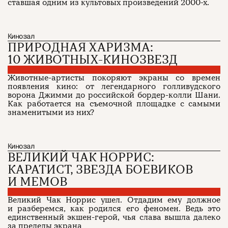
ставшая одним из культовых произведений 2000-х.
Кинозал
ПРИРОДНАЯ ХАРИЗМА:
О проекте
ЧТИВО ДОМ
Рекламодателям
Команда
YouTube
10 ЖИВОТНЫХ-КИНОЗВЕЗД
Авторы
Telegram
Журнал
VK
Животные-артисты покоряют экраны со времен
появления кино: от легендарного голливудского
ворона Джимми до российской бордер-колли Шани.
Как работается на съемочной площадке с самыми
Подписаться на журнал
знаменитыми из них?
Кинозал
Пользовательское соглашение
ВЕЛИКИЙ ЧАК НОРРИС:
Политика конфиденциальности
КАРАТИСТ, ЗВЕЗДА БОЕВИКОВ
И МЕМОВ
(c) ЧТИВО 2026. Все права защищены
16+
Великий Чак Норрис ушел. Отдадим ему должное
и разберемся, как родился его феномен. Ведь это
Разработка:
Astroshock
единственный экшен-герой, чья слава вышла далеко
за пределы экрана