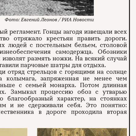
Евгений Леонов / РИА Новости
й регламент. Гонцы загодя извещали всех
тво отряжало крестьян править дороги.
ых людей с постельным бельем, столовой
знеобеспечения самодержца. Обозники
й изволят размять ножки. На всякий случай
тавили парчовые шатры для отдыха.
ди отряд стрельцов с горящими на солнце
ва колымага, запряженная не менее чем
еньше с семьей монарха. Потом длинная
ых. Замыкал процессию обоз с утварью
о благообразный характер, на стоянках
ям и не сдерживали себя. Это понятно:
ественника в дороге проходила вторая