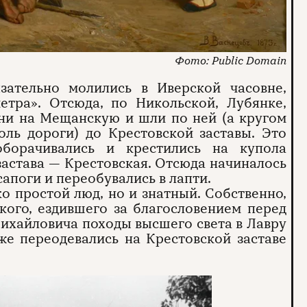
Public Domain
зательно молились в Иверской часовне,
етра». Отсюда, по Никольской, Лубянке,
ни на Мещанскую и шли по ней (а кругом
доль дороги) до Крестовской заставы. Это
оборачивались и крестились на купола
застава — Крестовская. Отсюда начиналось
апоги и переобувались в лапти.
о простой люд, но и знатный. Собственно,
кого, ездившего за благословением перед
Михайловича походы высшего света в Лавру
же переодевались на Крестовской заставе