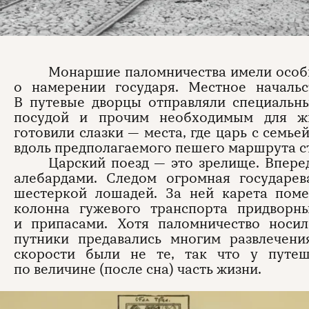
Монаршие паломничества имели особы
о намерении государя. Местное начальс
В путевые дворцы отправляли специальн
посудой и прочим необходимым для жи
готовили слазки — места, где царь с семье
вдоль предполагаемого пешего маршрута с
Царский поезд — это зрелище. Впере
алебардами. Следом огромная государе
шестеркой лошадей. За ней карета пом
колонна гужевого транспорта придворн
и припасами. Хотя паломничество носил
путники предавались многим развлечени
скорости были не те, так что у путеш
по величине (после сна) часть жизни.