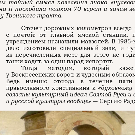
ем тайный смысл появления знака «нулевой
на II проходила пешком 70 верст и зачем 
 у Троицкого тракта.
Отсчет дорожных километров всегда 
с почтой: от главной ямской станции, 
учреждением назначили мавзолей. В 1985-м
дело изготовили специальный знак, и ту
из перечисленных мест для этого не год
танки ходят, за один парад испортят.
Тогда методом, который кажет
у Воскресенских ворот, и чудесным образом
Ведь именно отсюда в течение пяти 
православного христианина к
«духовному
связаны культурный идеал Святой Руси и 
и русской культуры вообще»
— Сергию Рад