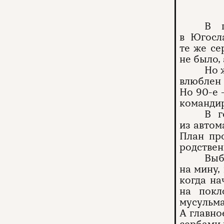
В г
в Югосл
те же се
не было,
Но 
влюблен 
Но 90-е 
командир
В г
из автом
План про
родствен
Выб
на мину,
когда н
на покл
мусульма
А главно