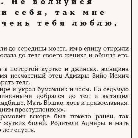
. Не волнуйся
ги себя, так мне
Очень тебя люблю,
ли до середины моста, им в спину открыли
олзла до тела своего жениха и обняла его.
 в потертой куртке и джинсах, женщина
ремя несчастный отец Адмиры Зийо Исмич
рать тела.
ире и украл бумажник и часы. На седьмую
чиненными добрался до тел и вытащил
ладбище. Мать Бошко, хоть и православная,
одним преступлением».
рамович вскоре был тяжело ранен, так
от жутких болей. Родители Адмиры и мать
лет спустя.