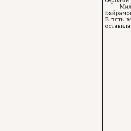
сербами 
Мил
Байрамов
В пять в
оставила