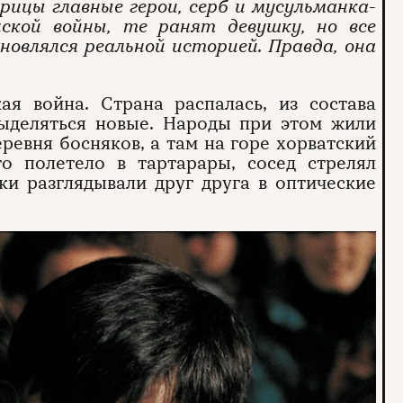
ицы главные герои, серб и мусульманка-
ской войны, те ранят девушку, но все
новлялся реальной историей. Правда, она
я война. Страна распалась, из состава
выделяться новые. Народы при этом жили
еревня босняков, а там на горе хорватский
то полетело в тартарары, сосед стрелял
ики разглядывали друг друга в оптические