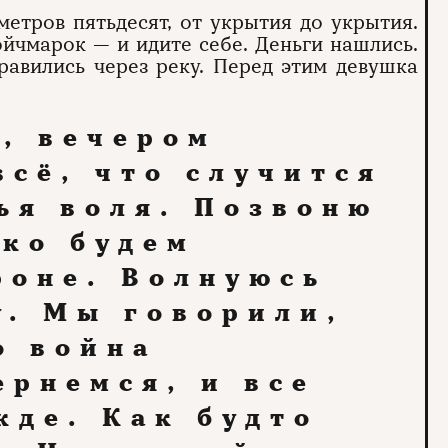
етров пятьдесят, от укрытия до укрытия.
йчмарок — и идите себе. Деньги нашлись.
равились через реку. Перед этим девушка
, вечером
всё, что случится
ья воля. Позвоню
ько будем
роне. Волнуюсь
у. Мы говорили,
о война
ернемся, и все
жде. Как будто