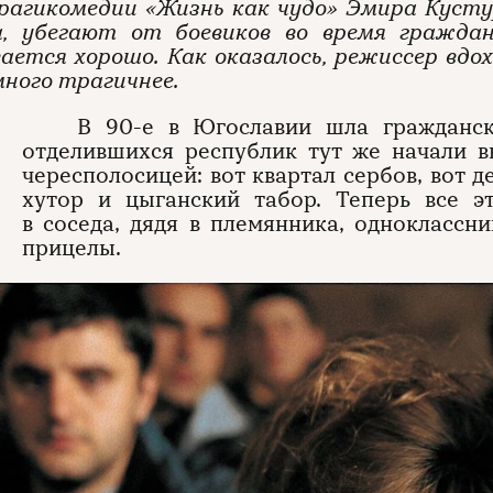
рагикомедии «Жизнь как чудо» Эмира Кустур
а, убегают от боевиков во время граждан
ается хорошо. Как оказалось, режиссер вдох
ного трагичнее.
В 90-е в Югославии шла гражданска
отделившихся республик тут же начали 
чересполосицей: вот квартал сербов, вот д
хутор и цыганский табор. Теперь все э
в соседа, дядя в племянника, одноклассн
прицелы.