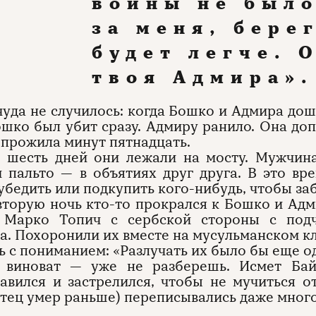
войны не было
за меня, бере
будет легче. 
твоя Адмира».
чуда не случилось: когда Бошко и Адмира дош
ошко был убит сразу. Адмиру ранило. Она доп
прожила минут пятнадцать.
 шесть дней они лежали на мосту. Мужчина
 пальто — в объятиях друг друга. В это в
убедить или подкупить кого-нибудь, чтобы заб
вторую ночь кто-то прокрался к Бошко и Адм
 Марко Топич с сербской стороны с под
та. Похоронили их вместе на мусульманском к
ь с пониманием: «Разлучать их было бы еще 
 виноват — уже не разберешь. Исмет Бай
авился и застрелился, чтобы не мучиться 
тец умер раньше) переписывались даже много 