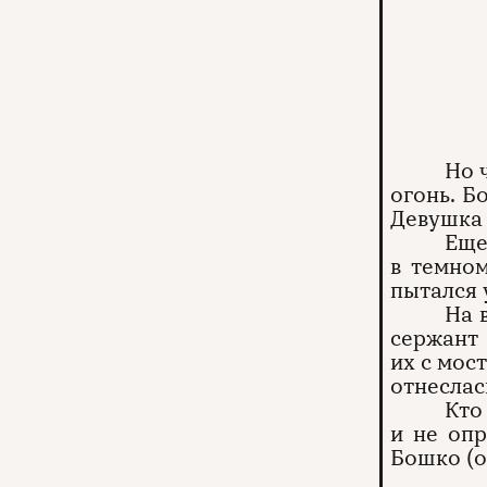
Но 
огонь. Б
Девушка 
Еще
в темном
пытался 
На 
сержант
их с мос
отнеслас
Кто
и не опр
Бошко (о