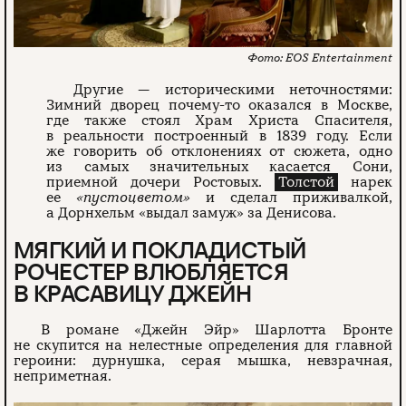
EOS Entertainment
Другие — историческими неточностями:
Зимний дворец почему-то оказался в Москве,
где также стоял Храм Христа Спасителя,
в реальности построенный в 1839 году. Если
же говорить об отклонениях от сюжета, одно
из самых значительных касается Сони,
приемной дочери Ростовых.
Толстой
нарек
ее
«пустоцветом»
и сделал приживалкой,
а Дорнхельм «выдал замуж» за Денисова.
МЯГКИЙ И ПОКЛАДИСТЫЙ
РОЧЕСТЕР ВЛЮБЛЯЕТСЯ
В КРАСАВИЦУ ДЖЕЙН
В романе «Джейн Эйр» Шарлотта Бронте
не скупится на нелестные определения для главной
героини: дурнушка, серая мышка, невзрачная,
неприметная.