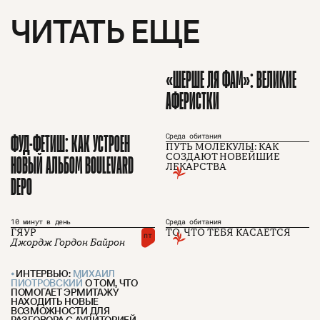
ЧИТАТЬ ЕЩЕ
«ШЕРШЕ ЛЯ ФАМ»: ВЕЛИКИЕ
АФЕРИСТКИ
ФУД-ФЕТИШ: КАК УСТРОЕН
Среда обитания
ПУТЬ МОЛЕКУЛЫ: КАК
НОВЫЙ АЛЬБОМ BOULEVARD
СОЗДАЮТ НОВЕЙШИЕ
ЛЕКАРСТВА
DEPO
О проекте
ЧТИВО ДОМ
Рекламодателям
Команда
YouTube
10 минут в день
Среда обитания
Авторы
Telegram
ГЯУР
ТО, ЧТО ТЕБЯ КАСАЕТСЯ
пт
Журнал
VK
Джордж Гордон Байрон
ИНТЕРВЬЮ:
МИХАИЛ
ПИОТРОВСКИЙ
О ТОМ, ЧТО
ПОМОГАЕТ ЭРМИТАЖУ
Подписаться на журнал
НАХОДИТЬ НОВЫЕ
ВОЗМОЖНОСТИ ДЛЯ