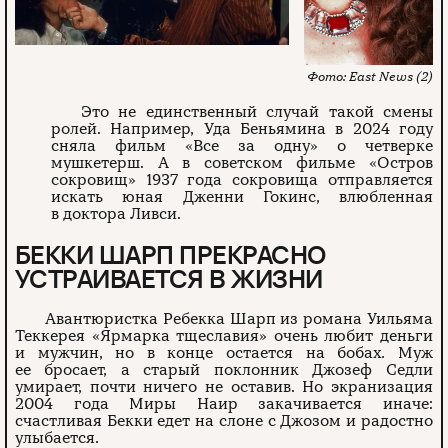
East News (2)
Это не единственный случай такой смены
ролей. Например, Уда Беньямина в 2024 году
сняла фильм «Все за одну» о четверке
мушкетерш. А в советском фильме «Остров
сокровищ» 1937 года сокровища отправляется
искать юная Дженни Гокинс, влюбленная
в доктора Ливси.
БЕККИ ШАРП ПРЕКРАСНО
УСТРАИВАЕТСЯ В ЖИЗНИ
Авантюристка Ребекка Шарп из романа Уильяма
Теккерея «Ярмарка тщеславия» очень любит деньги
и мужчин, но в конце остается на бобах. Муж
ее бросает, а старый поклонник Джозеф Седли
умирает, почти ничего не оставив. Но экранизация
2004 года Миры Наир закачивается иначе:
счастливая Бекки едет на слоне с Джозом и радостно
улыбается.