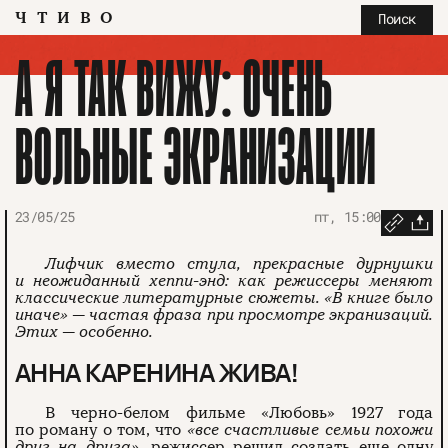
ЧТИВО
Поиск
А Я ТАК ВИЖУ: ОЧЕНЬ
ВОЛЬНЫЕ ЭКРАНИЗАЦИИ
23/05/25
пт, 15:00
Лифчик вместо стула, прекрасные дурнушки
и неожиданный хеппи-энд: как режиссеры меняют
классические литературные сюжеты. «В книге было
иначе» — частая фраза при просмотре экранизаций.
Этих — особенно.
АННА КАРЕНИНА ЖИВА!
В черно-белом фильме «Любовь» 1927 года
по роману о том, что
«все счастливые семьи похожи
друг на друга»
, режиссер решил создать еще одну