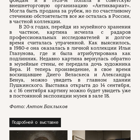
фондам и в 1928-м попала в советскую
внешнеторговую организацию «Антиквариат».
Могла быть продана за рубеж, но по счастливому
стечению обстоятельств все же осталась в России,
в частной коллекции.
В 20-х годах, перейдя из музейного хранения
в частное, картина исчезла с радаров
профессиональных исследователей и долгое
время считалась утраченной. Как выяснилось,
в 1980-е она оказалась в личной коллекции Ильи
Глазунова, где и была атрибутирована как
подлинник. Недавно картина вернулась обратно
в музейные стены, ее передала дочь художника
Вера. И теперь произведение, в свое время
восхищавшее Диего Веласкеса и Александра
Бенуа, можно увидеть в главном здании
Пушкинского. Выставка открыта до 14 сентября,
а с 16 сентября картину можно будет увидеть уже
в постоянной экспозиции музея в зале 18.
Фото: Антон Баклыков
Подробней о выставке