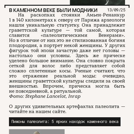
В КАМЕННОМ ВЕКЕ БЫЛИ МОДНИКИ
13/09/25
На раскопках стоянки Амьен-Ренанкур
1 в 140 километрах к северу от Парижа археологи
нашли уникальную статуэтку. Она принадлежит
граветтской культуре — той самой, которая
славится «палеолитическими Венерами».
Но в отличие от них это не стилизованная богиня
плодородия, а портрет некой женщины. У других
фигурок той эпохи зачастую даже нет головы —
настолько они условны. Здесь же прическе
уделено большое внимание. Она словно покрыта
сеткой для волос либо представляет собой
сложно сплетенные косы. Ученые считают, что
это отражение реальной моды: очевидно,
женщины граветтской культуры следили за своей
внешностью. Впрочем, прическа могла быть
не повседневной, а ритуальной.
Фото: Stephane Lancelot, Inrap
О других удивительных артефактах палеолита —
читайте на нашем сайте.
Пижоны палеолита: 5 ярких находок каменного века