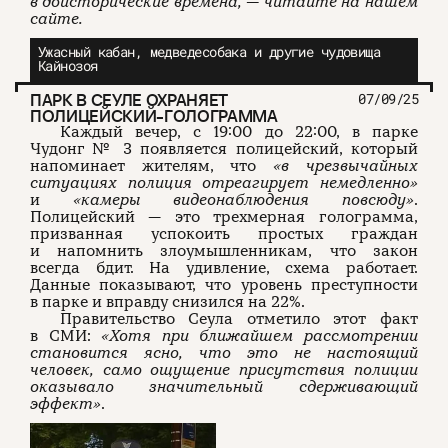
в доисторические времена, — читайте на нашем
сайте.
Ужасный кабан, медведесобака и другие чудовища
Кайнозоя
ПАРК В СЕУЛЕ ОХРАНЯЕТ
07/09/25
ПОЛИЦЕЙСКИЙ-ГОЛОГРАММА
Каждый вечер, с 19:00 до 22:00, в парке
Чудонг № 3 появляется полицейский, который
напоминает жителям, что
«в чрезвычайных
ситуациях полиция отреагирует немедленно»
и
«камеры видеонаблюдения повсюду»
.
Полицейский — это трехмерная голограмма,
призванная успокоить простых граждан
и напомнить злоумышленникам, что закон
всегда бдит. На удивление, схема работает.
Данные показывают, что уровень преступности
в парке и вправду снизился на 22%.
Правительство Сеула отметило этот факт
в СМИ:
«Хотя при ближайшем рассмотрении
становится ясно, что это не настоящий
человек, само ощущение присутствия полиции
оказывало значительный сдерживающий
эффект»
.