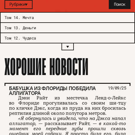
Рубрики
Поиск
Том 14
.
Мечта
Том 13
.
Деньги
Том 12
.
Чудеса
ХОРОШИЕ НОВОСТИ
БАБУШКА ИЗ ФЛОРИДЫ ПОБЕДИЛА
19/09/25
АЛЛИГАТОРА
Дэни Райт из местечка Ленд-о-Лейкс
во Флориде прогуливалась со своим ши-тцу
по кличке Дэкс, когда из пруда на них бросилась
рептилия длиной около полутора метров.
«Я обернулась и увидела, что на Дэкса напал
аллигатор,
— рассказывает Райт, —
в какой-то
момент его передние зубы прошли сквозь
ошейник моей собаки. Я просто била его, била