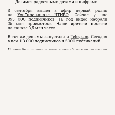
Политика конфиденциальности
Делимся радостными датами и цифрами.
3 сентября вышел в эфир первый ролик
на
YouTube-канале ЧТИВО
. Сейчас у нас
395 000 подписчиков, за год видео набрали
(c) ЧТИВО 2026. Все права защищены
16+
25 млн просмотров. Наши зрители провели
на канале 3,5 млн часов.
Разработка:
Astroshock
В тот же день мы запустили и
Telegram
. Сегодня
в нем 113 000 подписчиков и 5000 публикаций.
11 декабря вышел в свет первый номер
журнала
ЧТИВО — Том 1 «Шоу продолжается». Что
мы успели за эти 9 месяцев? Напечатать еще
5 номеров — «Любовь это…», «Понты», «Москва
и москвичи», «Ночь» и первый коллекционный
номер «Владимир Высоцкий». Сертифицировать
тираж 60 000 копий, продать 145 000 заказов
онлайн и по многочисленным просьбам
читателей сделать
обложку
со светящимся
логотипом.
15 апреля мы открыли сайт. Ему только 140 дней,
но для того чтобы прочитать все опубликованные
материалы, понадобится 48 часов непрерывного
чтения. Ведь у нас на сайте — 7 Томов, 16 рубрик,