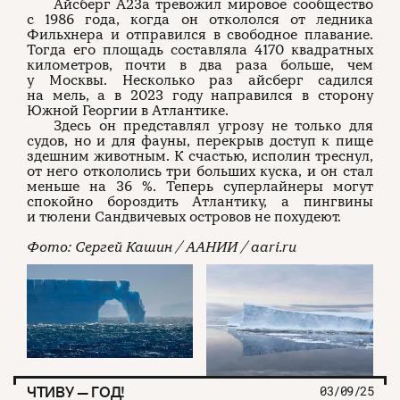
Айсберг А23а тревожил мировое сообщество
с 1986 года, когда он откололся от ледника
Фильхнера и отправился в свободное плавание.
Тогда его площадь составляла 4170 квадратных
километров, почти в два раза больше, чем
у Москвы. Несколько раз айсберг садился
на мель, а в 2023 году направился в сторону
Южной Георгии в Атлантике.
Здесь он представлял угрозу не только для
судов, но и для фауны, перекрыв доступ к пище
здешним животным. К счастью, исполин треснул,
от него откололись три больших куска, и он стал
меньше на 36 %. Теперь суперлайнеры могут
спокойно бороздить Атлантику, а пингвины
О проекте
ЧТИВО ДОМ
Рекламодателям
и тюлени Сандвичевых островов не похудеют.
Команда
YouTube
Авторы
Telegram
Фото: Сергей Кашин / ААНИИ / aari.ru
Журнал
VK
Подписаться на журнал
Пользовательское соглашение
ЧТИВУ — ГОД!
03/09/25