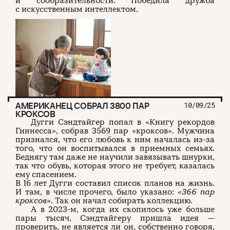
и сообразительности. Победила дружба
с искусственным интеллектом.
АМЕРИКАНЕЦ СОБРАЛ 3800 ПАР
10/09/25
КРОКСОВ
Дугги Сэндтайгер попал в «Книгу рекордов
Гиннесса», собрав 3569 пар «кроксов». Мужчина
признался, что его любовь к ним началась из-за
того, что он воспитывался в приемных семьях.
Беднягу там даже не научили завязывать шнурки,
так что обувь, которая этого не требует, казалась
ему спасением.
В 16 лет Дугги составил список планов на жизнь.
И там, в числе прочего, было указано:
«366 пар
кроксов»
. Так он начал собирать коллекцию.
А в 2023-м, когда их скопилось уже больше
пары тысяч, Сэндтайгеру пришла идея —
проверить, не является ли он, собственно говоря,