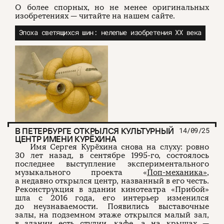
О более спорных, но не менее оригинальных
изобретениях — читайте на нашем сайте.
Эпоха светящихся шин: нелепые изобретения XX века
В ПЕТЕРБУРГЕ ОТКРЫЛСЯ КУЛЬТУРНЫЙ
14/09/25
ЦЕНТР ИМЕНИ КУРЁХИНА
Имя Сергея Курёхина снова на слуху: ровно
30 лет назад, в сентябре 1995-го, состоялось
последнее выступление экспериментального
музыкального проекта «
Поп-механика»
,
а недавно открылся центр, названный в его честь.
Реконструкция в здании кинотеатра «Прибой»
шла с 2016 года, его интерьер изменился
до неузнаваемости. Появились выставочные
залы, на подземном этаже открылся малый зал,
в здании есть студии, кафе, а на крышах —