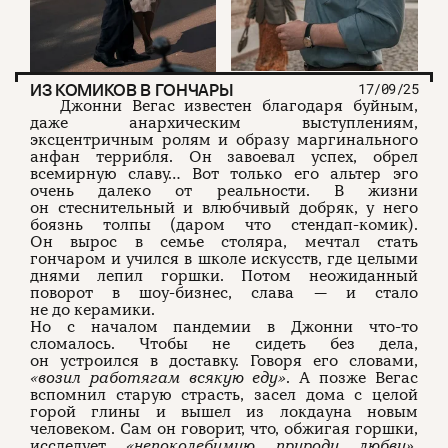
ИЗ КОМИКОВ В ГОНЧАРЫ
17/09/25
Джонни Вегас известен благодаря буйным,
даже анархическим выступлениям,
эксцентричным ролям и образу маргинального
анфан террибля. Он завоевал успех, обрел
всемирную славу… Вот только его альтер эго
очень далеко от реальности. В жизни
он стеснительный и влюбчивый добряк, у него
боязнь толпы (даром что стендап-комик).
Он вырос в семье столяра, мечтал стать
гончаром и учился в школе искусств, где целыми
днями лепил горшки. Потом неожиданный
поворот в шоу-бизнес, слава — и стало
не до керамики.
Но с началом пандемии в Джонни что-то
сломалось. Чтобы не сидеть без дела,
он устроился в доставку. Говоря его словами,
«возил работягам всякую еду»
. А позже Вегас
вспомнил старую страсть, засел дома с целой
горой глины и вышел из локдауна новым
человеком. Сам он говорит, что, обжигая горшки,
исследует
«непоколебимую природу любви»
.