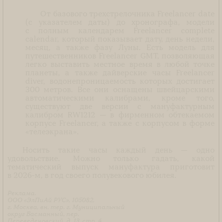
От базового трехстрелочника Freelancer date
(с указателем даты) до хронографа, модели
с полным календарем Freelancer complete
calendar, который показывает дату, день недели,
месяц, а также фазу Луны. Есть модель для
путешественников Freelancer GMT, позволяющая
легко выставить местное время в любой точке
планеты, а также дайверские часы Freelancer
diver, водонепроницаемость которых достигает
300 метров. Все они оснащены швейцарскими
автоматическими калибрами, кроме того,
существуют две версии с мануфактурным
калибром RW1212 — в фирменном обтекаемом
корпусе Freelancer, а также с корпусом в форме
«телеэкрана».
Носить такие часы каждый день — одно
удовольствие. Можно только гадать, какой
тематический выпуск мануфактура приготовит
в 2026-м, в год своего полувекового юбилея.
Реклама.
ООО «ЭлПиАй РУС», 105082,
г. Москва, вн. тер. г. Муниципальный
округ Басманный, пер.
Переведеновский, д. 13, стр. 4,