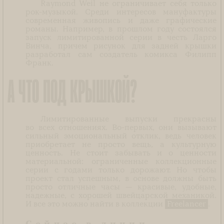
Raymond Weil не ограничивает себя только
рок-музыкой. Среди интересов мануфактуры
современная живопись и даже графические
романы. Например, в прошлом году состоялся
запуск лимитированной серии в честь Ларго
Винча, причем рисунок для задней крышки
разработал сам создатель комикса Филипп
Франк.
А ЧТО ПОД КРЫШКОЙ?
Лимитированные выпуски прекрасны
во всех отношениях. Во-первых, они вызывают
сильный эмоциональный отклик, ведь человек
приобретает не просто вещь, а культурную
ценность. Не стоит забывать и о ценности
материальной: ограниченные коллекционные
серии с годами только дорожают. Но чтобы
проект стал успешным, в основе должны быть
просто отличные часы — красивые, удобные,
надежные, с хорошей швейцарской механикой.
И все это можно найти в коллекции
Freelancer
.
Сейчас в линии