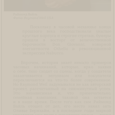
Раймонд Вайль
Raymond Weil USA
Поскольку в часовой механике конца
прошлого века господствовали унылые
круглые корпуса и строгие стрелки, бумеры
пришли в восторг от величественной
барочности Don Giovanni, коварной
элегантности Othello и революционной
экспрессии Nabucco.
Впрочем, история знает немало примеров
часовых начинаний, которые, ярко заявив
о себе, тихо сходят со сцены, когда у создателя
заканчивается энтузиазм или покупатели
переключаются на что-то более современное.
Но Raymond Weil задумывался не как авторский
проект, рассчитанный на сиюминутный успех.
Это независимая и, что примечательно,
семейная компания, таковой она остается
и в наше время. После того как сам Раймонд
Вайль отошел от дел, его место занял зять
Оливье Бернхайм, а в последние годы маркой
управляет уже третье поколение семьи — внуки