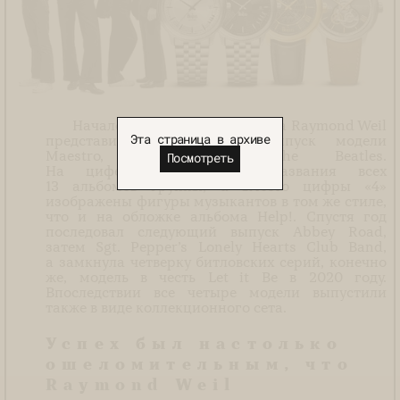
Началось все в 2016 году, когда Raymond Weil
Эта страница в архиве
представил ограниченный выпуск модели
Maestro, посвященный The Beatles.
Посмотреть
На циферблат нанесены названия всех
13 альбомов группы, а вместо цифры «4»
изображены фигуры музыкантов в том же стиле,
что и на обложке альбома Help!. Спустя год
последовал следующий выпуск Abbey Road,
затем Sgt. Pepper’s Lonely Hearts Club Band,
а замкнула четверку битловских серий, конечно
же, модель в честь Let it Be в 2020 году.
Впоследствии все четыре модели выпустили
также в виде коллекционного сета.
Успех был настолько
ошеломительным, что
Raymond Weil