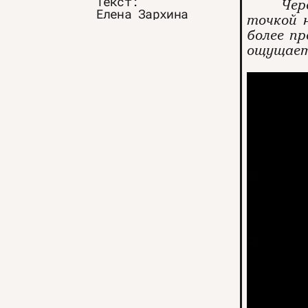
Текст:
Чер
Елена Зархина
точкой 
более п
ощущаетс