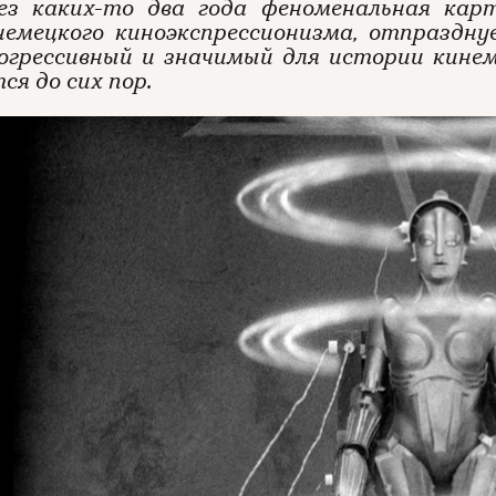
ез каких-то два года феноменальная ка
немецкого киноэкспрессионизма, отпраздн
рогрессивный и значимый для истории кине
я до сих пор.