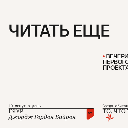
ЧИТАТЬ ЕЩЕ
ВЕЧЕР
ПЕРВОГ
ПРОЕКТ
О проекте
ЧТИВО ДО
10 минут в день
Среда обита
Команда
YouTube
ГЯУР
ТО, ЧТО
Авторы
Telegram
чт
Джордж Гордон Байрон
Журнал
VK
Подписаться на журнал