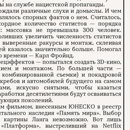
ты на службе нацистской пропаганды.
ождали различные слухи и домыслы. И чем
влялось спорных фактов о нем. Считалось,
кордное количество статистов — порядка
л: массовка не превышала 300 человек.
оливших увеличить численность статистов
о выверенные ракурсы и монтаж, склеивая
ей казалось значительно больше. Помогал
го времени — Карл Фройнд.
пецэффектов — попытался создать 3D-кино,
ением и монтажом. По большей части —
 комбинированной съемки) и покадровой
кребов и автомобилей будущего на самом
ми, искусно снятыми, чтобы казаться
аработки десятилетиями будут осваиваться
дующих поколений.
вым фильмом, внесенным ЮНЕСКО в реестр
тального наследия «Память мира». Выбор
е картины Ланга невозможно. Вот лишь
«Платформа», выстреливший на Netflix