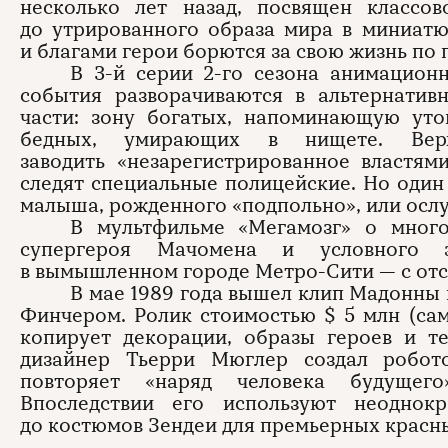
несколько лет назад, посвящен классов
до утрированного образа мира в миниат
и благами герои борются за свою жизнь по
В 3-й серии 2-го сезона анимацион
события разворачиваются в альтернатив
части: зону богатых, напоминающую уто
бедных, умирающих в нищете. Верх
заводить «незарегистрированное властям
следят специальные полицейские. Но один
малыша, рожденного «подпольно», или ослу
В мультфильме «Мегамозг» о много
супергероя Мачомена и условного 
в вымышленном городе Метро-Сити — с отс
В мае 1989 года вышел клип Мадонны н
Финчером. Ролик стоимостью $ 5 млн (са
копирует декорации, образы героев и т
дизайнер Тьерри Мюглер создал робот
повторяет «наряд человека будущего
Впоследствии его используют неоднок
до костюмов Зендеи для премьерных красн