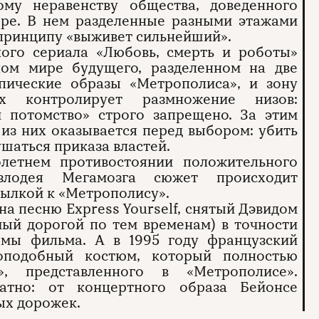
ому неравенству общества, доведенного
юре. В нем разделенные разными этажами
 принципу «выживет сильнейший».
ного сериала «Любовь, смерть и роботы»
ном мире будущего, разделенном на две
пические образы «Метрополиса», и зону
 контролирует размножение низов:
и потомство» строго запрещено. За этим
 из них оказывается перед выбором: убить
шаться приказа властей.
летнем противостоянии положительного
злодея Мегамозга сюжет происходит
ылкой к «Метрополису».
а песню Express Yourself, снятый Дэвидом
мый дорогой по тем временам) в точности
емы фильма. А в 1995 году французский
оподобный костюм, который полностью
», представленного в «Метрополисе».
ратно: от концертного образа Бейонсе
ых дорожек.