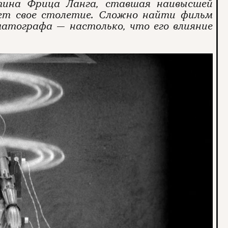
ртина Фрица Ланга, ставшая наивысшей
ует свое столетие. Сложно найти фильм
матографа — настолько, что его влияние