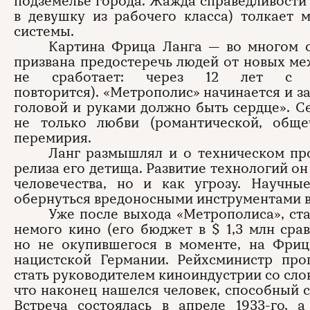
подземелье города. Жажда справедливости 
в девушку из рабочего класса) толкает 
системы.
Картина Фрица Ланга — во многом 
призвана предостеречь людей от новых м
не сработает: через 12 лет с 
повторится). «Метрополис» начинается и 
головой и руками должно быть сердце». С
не только любви (романтической, обще
перемирия.
Ланг размышлял и о техническом про
релиза его детища. Развитие технологий о
человечества, но и как угрозу. Научны
обернуться вредоносными инструментами в
Уже после выхода «Метрополиса», ст
немого кино (его бюджет в $ 1,3 млн ср
но не окупившегося в моменте, на Фриц
нацистской Германии. Рейхсминистр пр
стать руководителем киноиндустрии со сло
что наконец нашелся человек, способный 
Встреча состоялась в апреле 1933-го,