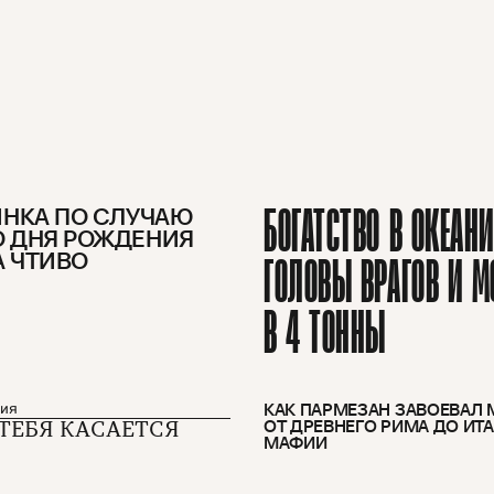
БОГАТСТВО В ОКЕАНИ
ИНКА ПО СЛУЧАЮ
О ДНЯ РОЖДЕНИЯ
А ЧТИВО
ГОЛОВЫ ВРАГОВ И 
В 4 ТОННЫ
М
Рекламодателям
ния
КАК ПАРМЕЗАН ЗАВОЕВАЛ 
ОТ ДРЕВНЕГО РИМА ДО ИТ
 ТЕБЯ КАСАЕТСЯ
МАФИИ