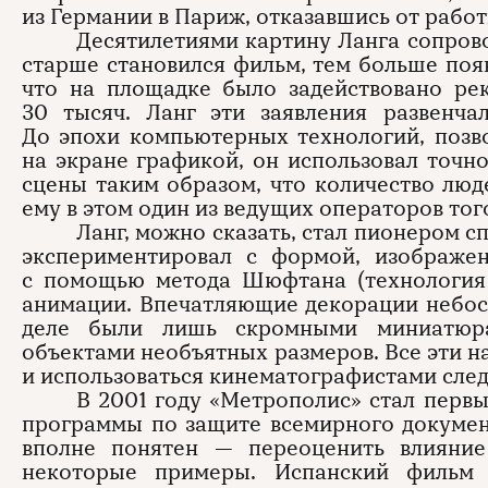
из Германии в Париж, отказавшись от рабо
Десятилетиями картину Ланга сопров
старше становился фильм, тем больше поя
что на площадке было задействовано ре
30 тысяч. Ланг эти заявления развенча
До эпохи компьютерных технологий, позв
на экране графикой, он использовал точн
сцены таким образом, что количество люд
ему в этом один из ведущих операторов то
Ланг, можно сказать, стал пионером с
экспериментировал с формой, изображ
с помощью метода Шюфтана (технология
анимации. Впечатляющие декорации небос
деле были лишь скромными миниатюра
объектами необъятных размеров. Все эти н
и использоваться кинематографистами сле
В 2001 году «Метрополис» стал пер
программы по защите всемирного докумен
вполне понятен — переоценить влияни
некоторые примеры. Испанский фильм 