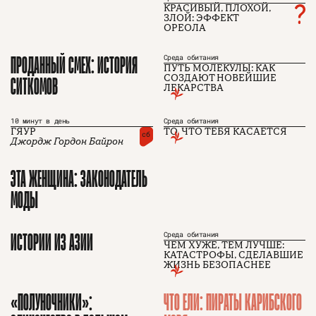
КРАСИВЫЙ, ПЛОХОЙ,
ЗЛОЙ: ЭФФЕКТ
ОРЕОЛА
ПРОДАННЫЙ СМЕХ: ИСТОРИЯ
Среда обитания
ПУТЬ МОЛЕКУЛЫ: КАК
СИТКОМОВ
СОЗДАЮТ НОВЕЙШИЕ
ЛЕКАРСТВА
О проекте
ЧТИВО ДОМ
Рекламодателям
Команда
YouTube
10 минут в день
Среда обитания
Авторы
Telegram
ГЯУР
ТО, ЧТО ТЕБЯ КАСАЕТСЯ
Журнал
VK
сб
Джордж Гордон Байрон
ЭТА ЖЕНЩИНА: ЗАКОНОДАТЕЛЬ
Подписаться на журнал
МОДЫ
ИСТОРИИ ИЗ АЗИИ
Среда обитания
ЧЕМ ХУЖЕ, ТЕМ ЛУЧШЕ:
Пользовательское соглашение
КАТАСТРОФЫ, СДЕЛАВШИЕ
Политика конфиденциальности
ЖИЗНЬ БЕЗОПАСНЕЕ
«ПОЛУНОЧНИКИ»:
ЧТО ЕЛИ: ПИРАТЫ КАРИБСКОГО
(c) ЧТИВО 2026. Все права защищены
16+