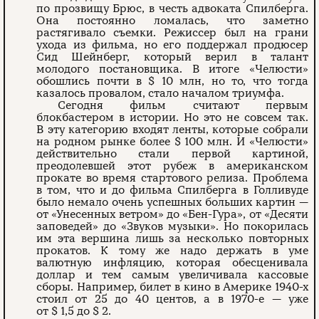
по прозвищу Брюс, в честь адвоката Спилберга.
Она постоянно ломалась, что заметно
растягивало съемки. Режиссер был на грани
ухода из фильма, но его поддержал продюсер
Сид Шейнберг, который верил в талант
молодого постановщика. В итоге «Челюсти»
обошлись почти в $ 10 млн, но то, что тогда
казалось провалом, стало началом триумфа.
Сегодня фильм считают первым
блокбастером в истории. Но это не совсем так.
В эту категорию входят ленты, которые собрали
на родном рынке более $ 100 млн. И «Челюсти»
действительно стали первой картиной,
преодолевшей этот рубеж в американском
прокате во время стартового релиза. Проблема
в том, что и до фильма Спилберга в Голливуде
было немало очень успешных больших картин —
от «Унесенных ветром» до «Бен-Гура», от «Десяти
заповедей» до «Звуков музыки». Но покорилась
им эта вершина лишь за несколько повторных
прокатов. К тому же надо держать в уме
валютную инфляцию, которая обесценивала
доллар и тем самым увеличивала кассовые
сборы. Например, билет в кино в Америке 1940-х
стоил от 25 до 40 центов, а в 1970-е — уже
от $ 1,5 до $ 2.