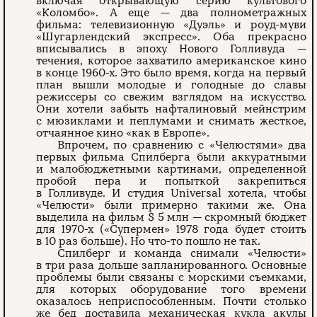
включая открывающую серию культового
«Коломбо». А еще — два полнометражных
фильма: телевизионную «Дуэль» и роуд-муви
«Шугарлендский экспресс». Оба прекрасно
вписывались в эпоху Нового Голливуда —
течения, которое захватило американское кино
в конце 1960-х. Это было время, когда на первый
план вышли молодые и голодные до славы
режиссеры со свежим взглядом на искусство.
Они хотели забыть нафталиновый мейнстрим
с мюзиклами и пеплумами и снимать жесткое,
отчаянное кино «как в Европе».
Впрочем, по сравнению с «Челюстями» два
первых фильма Спилберга были аккуратными
и малобюджетными картинами, определенной
пробой пера и попыткой закрепиться
в Голливуде. И студия Universal хотела, чтобы
«Челюсти» были примерно такими же. Она
выделила на фильм $ 5 млн — скромный бюджет
для 1970-х («Супермен» 1978 года будет стоить
в 10 раз больше). Но что-то пошло не так.
Спилберг и команда снимали «Челюсти»
в три раза дольше запланированного. Основные
проблемы были связаны с морскими съемками,
для которых оборудование того времени
оказалось неприспособленным. Почти столько
же бед доставила механическая кукла акулы