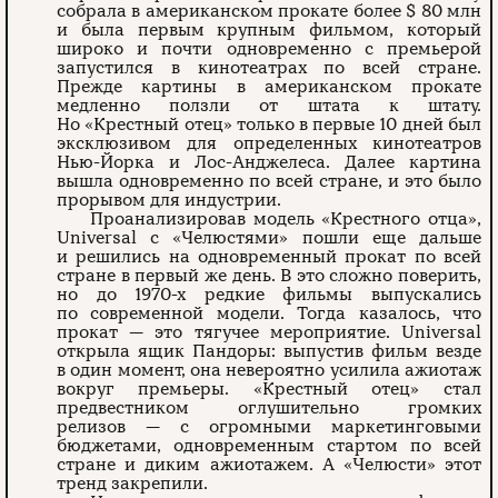
собрала в американском прокате более $ 80 млн
и была первым крупным фильмом, который
широко и почти одновременно с премьерой
запустился в кинотеатрах по всей стране.
Прежде картины в американском прокате
медленно ползли от штата к штату.
Но «Крестный отец» только в первые 10 дней был
эксклюзивом для определенных кинотеатров
Нью-Йорка и Лос-Анджелеса. Далее картина
вышла одновременно по всей стране, и это было
прорывом для индустрии.
Проанализировав модель «Крестного отца»,
Universal с «Челюстями» пошли еще дальше
и решились на одновременный прокат по всей
стране в первый же день. В это сложно поверить,
но до 1970-х редкие фильмы выпускались
по современной модели. Тогда казалось, что
прокат — это тягучее мероприятие. Universal
открыла ящик Пандоры: выпустив фильм везде
в один момент, она невероятно усилила ажиотаж
вокруг премьеры. «Крестный отец» стал
предвестником оглушительно громких
релизов — с огромными маркетинговыми
бюджетами, одновременным стартом по всей
стране и диким ажиотажем. А «Челюсти» этот
тренд закрепили.