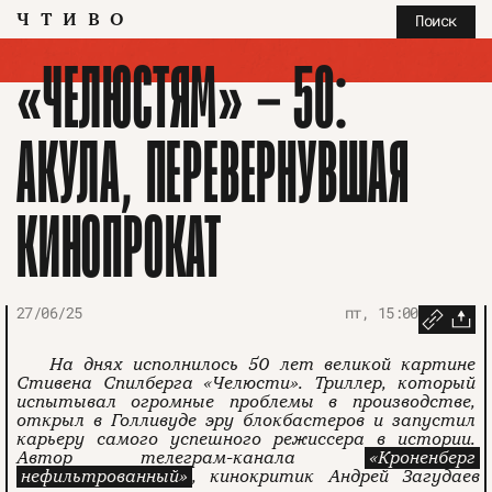
ЧТИВО
Поиск
«ЧЕЛЮСТЯМ» — 50:
АКУЛА, ПЕРЕВЕРНУВШАЯ
КИНОПРОКАТ
27/06/25
пт, 15:00
На днях исполнилось 50 лет великой картине
Стивена Спилберга «Челюсти». Триллер, который
испытывал огромные проблемы в производстве,
открыл в Голливуде эру блокбастеров и запустил
карьеру самого успешного режиссера в истории.
Автор телеграм-канала
«Кроненберг
нефильтрованный»
, кинокритик Андрей Загудаев