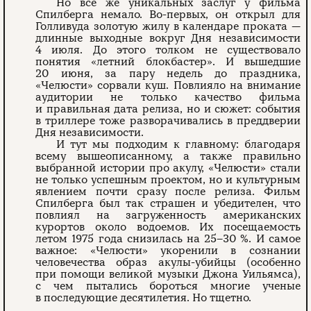
Но все же уникальных заслуг у фильма
Спилберга немало. Во-первых, он открыл для
Голливуда золотую жилу в календаре проката —
длинные выходные вокруг Дня независимости
4 июля. До этого толком не существовало
понятия «летний блокбастер». И вышедшие
20 июня, за пару недель до праздника,
«Челюсти» сорвали куш. Повлияло на внимание
аудитории не только качество фильма
и правильная дата релиза, но и сюжет: события
в триллере тоже разворачивались в преддверии
Дня независимости.
И тут мы подходим к главному: благодаря
всему вышеописанному, а также правильно
выбранной истории про акулу, «Челюсти» стали
не только успешным проектом, но и культурным
явлением почти сразу после релиза. Фильм
Спилберга был так страшен и убедителен, что
повлиял на загруженность американских
курортов около водоемов. Их посещаемость
летом 1975 года снизилась на 25–30 %. И самое
важное: «Челюсти» укоренили в сознании
человечества образ акулы-убийцы (особенно
при помощи великой музыки Джона Уильямса),
с чем пытались бороться многие ученые
в последующие десятилетия. Но тщетно.