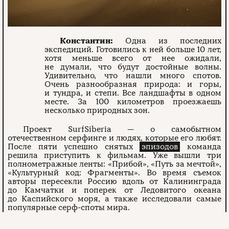
Константин:
Одна из последних
экспедиций. Готовились к ней больше 10 лет,
хотя меньше всего от нее ожидали,
не думали, что будут достойные волны.
Удивительно, что нашли много спотов.
Очень разнообразная природа: и горы,
и тундра, и степи. Все ландшафты в одном
месте. За 100 километров проезжаешь
несколько природных зон.
Проект SurfSiberia — о самобытном
отечественном серфинге и людях, которые его любят.
После пяти успешно снятых
эпизодов
команда
решила приступить к фильмам. Уже вышли три
полнометражные ленты: «Прибой», «Путь за мечтой»,
«Культурный код: Фрагменты». Во время съемок
авторы пересекли Россию вдоль от Калининграда
до Камчатки и поперек от Ледовитого океана
до Каспийского моря, а также исследовали самые
популярные серф-споты мира.