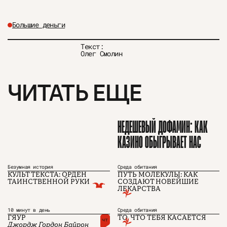
Большие деньги
Текст:
Олег Смолин
ЧИТАТЬ ЕЩЕ
О проекте
ЧТИВО ДОМ
Рекламодателям
Команда
YouTube
Авторы
Telegram
Журнал
VK
НЕДЕШЕВЫЙ ДОФАМИН: КАК
КАЗИНО ОБЫГРЫВАЕТ НАС
Подписаться на журнал
Безумная история
Среда обитания
КУЛЬТ ТЕКСТА: ОРДЕН
ПУТЬ МОЛЕКУЛЫ: КАК
ТАИНСТВЕННОЙ РУКИ
СОЗДАЮТ НОВЕЙШИЕ
Пользовательское соглашение
ЛЕКАРСТВА
Политика конфиденциальности
10 минут в день
Среда обитания
ГЯУР
ТО, ЧТО ТЕБЯ КАСАЕТСЯ
чт
Джордж Гордон Байрон