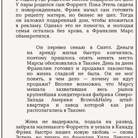
У пары родился сын Форрест. Пока Этель сидела
с новорожденным, Фрэнк начал сам готовить
по рецепту матери, но бизнес не шел. Тогда
он заложил подаренный дом, чтобы вложиться
в рекламу. Однако это не помогло, и молодая
семья осталась без крова, а Франклин Марс
обанкротился.
Он перевез семью в Сиэтл. Деньги
на аренду жилья быстро кончились,
поэтому пришлось опять менять место.
Марсы обосновались в Такоме. День за днем
Франклин готовил и продавал лакомства,
но жизнь сладкой не была. Он не мог
понять, в чем дело — почему не идут
продажи? Вполне возможно, что Марсу
мешала захватившая весь рынок
крупнейшая кондитерская фабрика Северо-
Запада Америки Brown&Haley, штаб-
квартира и завод которой как раз
располагались в Такоме.
Жена не выдержала, подала на развод,
забрала маленького Форреста и уехала в Канаду.
Фрэнк быстро нашел новую любовь — снова
Эстель, но теперь по фамилии Хили. Девушка