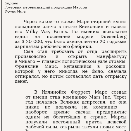
Грузовик, перевозивший продукцию Марсов
Mars
Через какое-то время Марс-старший купил
лошадиное ранчо в штате Висконсин и назвал
его Milky Way Farms. По имению шоколатье
ездил на последней модели Duesenberg
за $ 20 000, что было эквивалентно 20 годовым
зарплатам рабочего его фабрики.
Сын стал требовать от отца расширить
производство и открыть мануфактуру
в Чикаго — главном логистическом узле страны.
Франклин Марс, купавшийся в роскоши,
которой у него никогда не было, сначала
отпирался, но потом согласился дать отпрыску
денег.
В Иллинойсе Форрест Марс создал
от имени отца компанию Mars Inc. Через
год началась Великая депрессия, но она
никак не повлияла на компанию —
наоборот, кризис сделал предприятие
одним из богатейших в стране. Марсы
получили постоянный приток дешевой
рабочей силы, открыли тысячи новых мест.