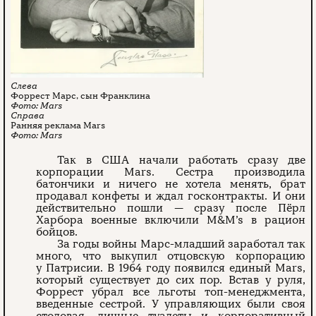
Форрест Марс, сын Франклина
Mars
Ранняя реклама Mars
Mars
Так в США начали работать сразу две
корпорации Mars. Сестра производила
батончики и ничего не хотела менять, брат
продавал конфеты и ждал госконтракты. И они
действительно пошли — сразу после Пёрл
Харбора военные включили M&M’s в рацион
бойцов.
За годы войны Марс-младший заработал так
много, что выкупил отцовскую корпорацию
у Патрисии. В 1964 году появился единый Mars,
который существует до сих пор. Встав у руля,
Форрест убрал все льготы топ-менеджмента,
введенные сестрой. У управляющих были своя
столовая, личные туалеты и корпоративный