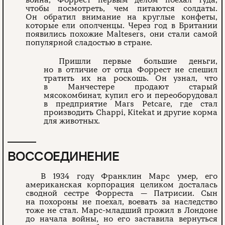
война, Форрест первым делом поехал туда,
чтобы посмотреть, чем питаются солдаты.
Он обратил внимание на круглые конфеты,
которые ели ополченцы. Через год в Британии
появились похожие Maltesers, они стали самой
популярной сладостью в стране.
Пришли первые большие деньги,
но в отличие от отца Форрест не спешил
тратить их на роскошь. Он узнал, что
в Манчестере продают старый
мясокомбинат, купил его и переоборудовал
в предприятие Mars Petcare, где стал
производить Chappi, Kitekat и другие корма
для животных.
ВОССОЕДИНЕНИЕ
В 1934 году Франклин Марс умер, его
американская корпорация целиком досталась
сводной сестре Форреста — Патрисии. Сын
на похороны не поехал, воевать за наследство
тоже не стал. Марс-младший прожил в Лондоне
до начала войны, но его заставила вернуться