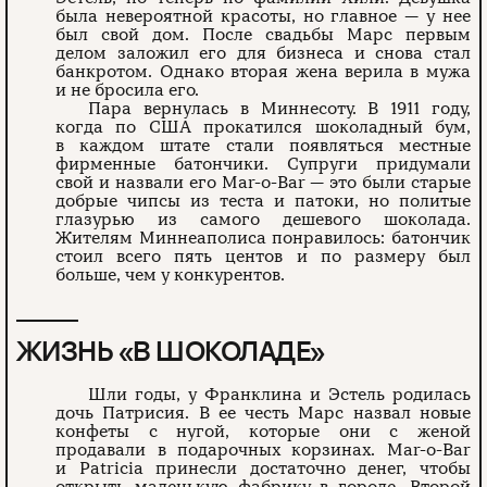
была невероятной красоты, но главное — у нее
был свой дом. После свадьбы Марс первым
делом заложил его для бизнеса и снова стал
банкротом. Однако вторая жена верила в мужа
и не бросила его.
Пара вернулась в Миннесоту. В 1911 году,
когда по США прокатился шоколадный бум,
в каждом штате стали появляться местные
фирменные батончики. Супруги придумали
свой и назвали его Mar-o-Bar — это были старые
добрые чипсы из теста и патоки, но политые
глазурью из самого дешевого шоколада.
Жителям Миннеаполиса понравилось: батончик
стоил всего пять центов и по размеру был
больше, чем у конкурентов.
ЖИЗНЬ «В ШОКОЛАДЕ»
Шли годы, у Франклина и Эстель родилась
дочь Патрисия. В ее честь Марс назвал новые
конфеты с нугой, которые они с женой
продавали в подарочных корзинах. Mar-o-Bar
и Patricia принесли достаточно денег, чтобы