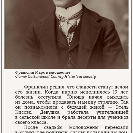
Франклин Марс в юношестве
Cottonwood County Historical society
Франклин решил, что сладости станут делом
его жизни. Когда парню исполнилось 19 лет,
болезнь отступила. Юноша начал выходить
из дома, чтобы продавать мамину стряпню. Так
он познакомился с будущей женой — Этель
Киссэк. Девушка работала учительницей
в сельской школе и брала десерты для учеников
своего класса.
После свадьбы молодожены переехали
в Уодину, где родители Киссэк подарили им дом.