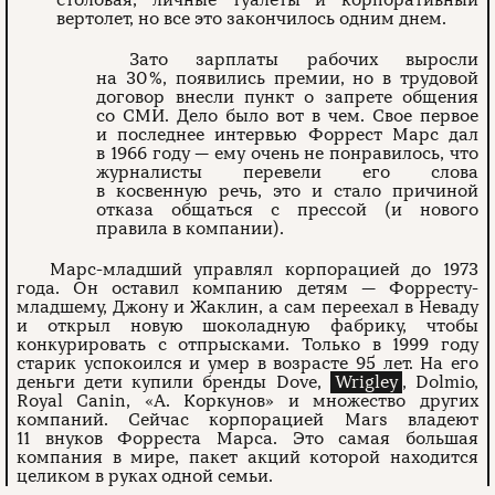
вертолет, но все это закончилось одним днем.
Зато зарплаты рабочих выросли
на 30 %, появились премии, но в трудовой
договор внесли пункт о запрете общения
со СМИ. Дело было вот в чем. Свое первое
и последнее интервью Форрест Марс дал
в 1966 году — ему очень не понравилось, что
журналисты перевели его слова
в косвенную речь, это и стало причиной
отказа общаться с прессой (и нового
правила в компании).
Марс-младший управлял корпорацией до 1973
года. Он оставил компанию детям — Форресту-
младшему, Джону и Жаклин, а сам переехал в Неваду
и открыл новую шоколадную фабрику, чтобы
конкурировать с отпрысками. Только в 1999 году
старик успокоился и умер в возрасте 95 лет. На его
деньги дети купили бренды Dove,
Wrigley
, Dolmio,
Royal Canin, «А. Коркунов» и множество других
компаний. Сейчас корпорацией Mars владеют
11 внуков Форреста Марса. Это самая большая
компания в мире, пакет акций которой находится
целиком в руках одной семьи.