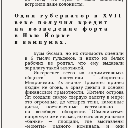
встроили даже колонисты.
Один губернатор в ХVII
веке получил кредит
на возведение форта
в Нью-Йорке
в вампумах.
Бусы бусами, но их стоимость оценили
в 6 тысяч гульденов, и никто из белых
рабочих не роптал, что ему выдавали
зарплату такой экзотикой.
Интереснее всего из «примитивных»
обществ поступили аборигены
Микронезии. Их аналог Прометея принес
людям не огонь, а сразу деньги и основы
финансовой грамотности. Жители острова
Яп создали самую твердую валюту в мире:
это огромные, до четырех тонн, каменные
диски, поставленные вертикально —
на всеобщее обозрение. Обмениваться
напрямую ими нельзя, но есть специальные
«банки» — площади, где выставлены
«монеты» разного номинала, и они