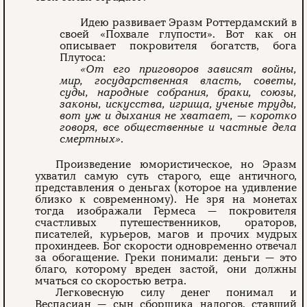
Идею развивает Эразм Роттердамский в
своей «Похвале глупости». Вот как он
описывает покровителя богатств, бога
Плутоса:
«От его приговоров зависят войны,
мир, государственная власть, советы,
суды, народные собрания, браки, союзы,
законы, искусства, игрища, ученые труды,
вот уж и дыхания не хватает, — коротко
говоря, все общественные и частные дела
смертных»
.
Произведение юмористическое, но Эразм
ухватил самую суть старого, еще античного,
представления о деньгах (которое на удивление
близко к современному). Не зря на монетах
тогда изображали Гермеса — покровителя
счастливых путешественников, ораторов,
писателей, курьеров, магов и прочих мудрых
прохиндеев. Бог скорости одновременно отвечал
за обогащение. Греки понимали: деньги — это
благо, которому вреден застой, они должны
мчаться со скоростью ветра.
Легковесную силу денег понимал и
Веспасиан — сын сборщика налогов, ставший