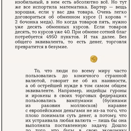
изобильный, в нем есть абсолютно всё. Но тут
же все испортила математика. Бартер — вещь
хорошая, если у вас два товара. Очень легко
договориться об обменном курсе (1 корова =
2 бочонка меда). Но когда товаров пять, нужно
уже десять обменных курсов. Если товаров
десять, то курсов уже 40. При обмене сотней благ
потребуется 4950 пунктов. И так далее. Без
общего эквивалента, то есть денег, торговля
превратится в безумие.
То, что люди по всему миру часто
пользовались до комичного странной
валютой, говорит не об их наивности,
а об острейшей нужде в том самом общем
эквиваленте. Например, индейцы гуроны
и ирокезы в своих торговых федерациях
пользовались вампумами (бусинами
из раковин моллюсков) наравне
с европейскими деньгами не из-за того, что
плохо понимали суть денег, а потому, что
их устраивала любая валюта — лишь бы она
выполняла поставленную задачу. Дошло
до того, что бусы в свою экономику