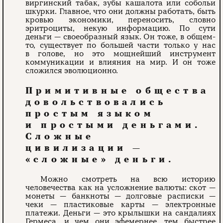
виргинский табак, зубы кашалота или собольи
шкурки. Главное, что они должны работать, быть
кровью экономики, переносить, словно
эритроциты, некую информацию. По сути
деньги — свое­образный язык. Он тоже, в общем-
то, существует по большей части только у нас
в голове, но это мощнейший инструмент
коммуникации и влияния на мир. И он тоже
сложился эволюционно.
Примитивные общества
довольствовались
простым языком
и простыми деньгами.
Сложные
цивилизации —
«сложные» деньги.
Можно смотреть на всю историю
человечества как на усложнение валюты: скот —
монеты — банкноты — долговые расписки —
чеки — пластиковые карты — электронные
платежи. Деньги — это крылышки на сандалиях
Гермеса, и чем они эфемернее, тем быстрее