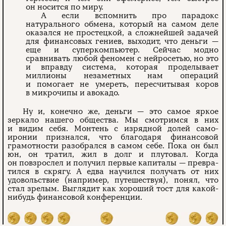
он носится по миру.
А если вспомнить про парадокс
натурального обмена, который на самом деле
оказался не простецкой, а сложнейшей задачей
для финансовых ге­ниев, выходит, что деньги —
еще и супер­компьютер. Сейчас модно
сравнивать любой феномен с нейросетью, но это
и вправду система, которая проделы­вает
миллионы незаметных нам операций
и помогает не умереть, пересчитывая коров
в микрочипы и авокадо.
Ну и, конечно же, деньги — это самое яркое
зеркало нашего общества. Мы смотримся в них
и видим себя. Монтень с изрядной долей само­
иронии признался, что благодаря финансовой
грамотности разобрался в самом себе. Пока он был
юн, он тратил, жил в долг и плутовал. Когда
он повзрослел и получил первые капиталы — превра­
тился в скрягу. А едва научился получать от них
удовольствие (например, путешествуя), понял, что
стал зрелым. Выглядит как хороший тост для какой-
нибудь финансовой конференции.