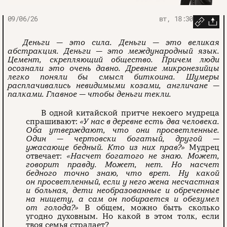
09/06/26
вт, 18:30
Деньги — это сила. Деньги — это великая
абстракция. Деньги — это международный язык.
Цемент, скрепляющий общество. Причем люди
осознали это очень давно. Древние микронезийцы
легко поняли бы смысл биткоина. Шумеры
расплачивались невидимыми козами, англичане —
палками. Главное — чтобы деньги текли.
В одной китайской притче некоего мудреца
спрашивают:
«У нас в деревне есть два человека.
Оба утверждают, что они просветленные.
Один — чертовски богатый, другой —
ужасающе бедный. Кто из них прав?»
Мудрец
отвечает:
«Насчет богатого не знаю. Может,
говорит правду. Может, нет. Но насчет
бедного точно знаю, что врет. Ну какой
он просветленный, если у него жена несчастная
и больная, дети необразованные и обреченные
на нищету, а сам он побирается и обезумел
от голода?»
В общем, можно быть сколько
угодно духовным. Но какой в этом толк, если
твоя семья страдает?