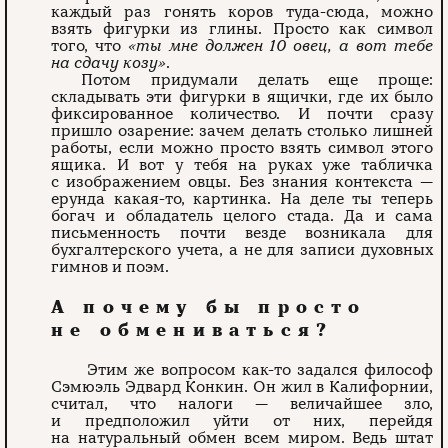
каждый раз гонять коров туда-­сюда, можно
взять фигурки из глины. Просто как символ
того, что
«ты мне должен 10 овец, а вот тебе
на сдачу козу»
.
Потом придумали делать еще проще:
складывать эти фигурки в ящички, где их было
фиксированное количество. И почти сразу
пришло озарение: зачем делать столько лишней
работы, если можно просто взять символ этого
ящика. И вот у тебя на руках уже табличка
с изображением овцы. Без знания контекста —
ерунда какая-то, картинка. На деле ты теперь
богач и обладатель целого стада. Да и сама
письменность почти везде возникала для
бухгалтерского учета, а не для записи духовных
гимнов и поэм.
А почему бы просто
не обмениваться?
Этим же вопросом как-то задался философ
Сэмюэль Эдвард Конкин. Он жил в Калифорнии,
считал, что налоги — величайшее зло,
и предположил уйти от них, перейдя
на натуральный обмен всем миром. Ведь штат