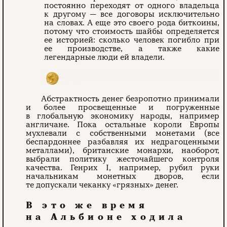
постоянно переходят от одного владельца
к другому — все договоры исключительно
на словах. А еще это своего рода биткоины,
потому что стоимость шайбы определяется
ее историей: сколько человек погибло при
ее производстве, а также какие
легендарные люди ей владели.
Абстрактность денег безропотно принимали
и более просвещенные и погруженные
в глобальную экономику народы, например
англичане. Пока остальные короли Европы
мухлевали с собственными монетами (все
беспардоннее разбавляя их недрагоценными
металлами), британские монархи, наоборот,
выбрали политику жесточайшего контроля
качества. Генрих I, например, рубил руки
начальникам монетных дворов, если
те допускали чеканку «грязных» денег.
В это же время
на Альбионе ходила