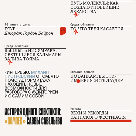
ПУТЬ МОЛЕКУЛЫ: КАК
СОЗДАЮТ НОВЕЙШИЕ
ЛЕКАРСТВА
О проекте
ЧТИВО ДОМ
Рекламодателям
Команда
YouTube
10 минут в день
Среда обитания
Авторы
Telegram
ГЯУР
ТО, ЧТО ТЕБЯ КАСАЕТСЯ
Журнал
VK
сб
Джордж Гордон Байрон
Среда обитания
ВЫПЛЫТЬ ИЗ СУМРАКА:
Подписаться на журнал
СВЕТЯЩИЕСЯ КАЛЬМАРЫ
ЗАЛИВА ТОЯМА
ИНТЕРВЬЮ:
МИХАИЛ
Большие деньги
ПИОТРОВСКИЙ
О ТОМ, ЧТО
ПО БАНКАМ: БЬЮТИ-
Пользовательское соглашение
ПОМОГАЕТ ЭРМИТАЖУ
ИМПЕРИЯ ЭСТЕ ЛАУДЕР
Политика конфиденциальности
НАХОДИТЬ НОВЫЕ
ВОЗМОЖНОСТИ ДЛЯ
РАЗГОВОРА С АУДИТОРИЕЙ
И С САМИМ СОБОЙ
(c) ЧТИВО 2026. Все права защищены
16+
ИСТОРИЯ ОДНОГО СПЕКТАКЛЯ:
Кинозал
ВЕХИ И РЕКОРДЫ
Разработка:
Astroshock
«ПОМПЕИ»
САВВЫ САВЕЛЬЕВА
КАННСКОГО ФЕСТИВАЛЯ