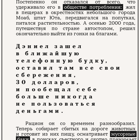
Постепенно он отказался от всего, что
удерживало его в
обществе потребления:
жил
в пещерах в окрестностях небольшого города
Моаб, штат Юта, передвигался на попутках,
питался растительностью. А осенью 2000 года,
путешествуя по стране автостопом, решил
окончательно выйти из гонки за благами.
Дэниел зашел
в ближайшую
телефонную будку,
оставил там все свои
сбережения,
30 долларов,
и пообещал себе
больше никогда
не пользоваться
деньгами.
Рацион он со временем разнообразил.
Теперь собирает сбитых на дороге животных
и готовит из них пищу, осматривает
мусорные
баки
в поисках съестного и охотно принимает