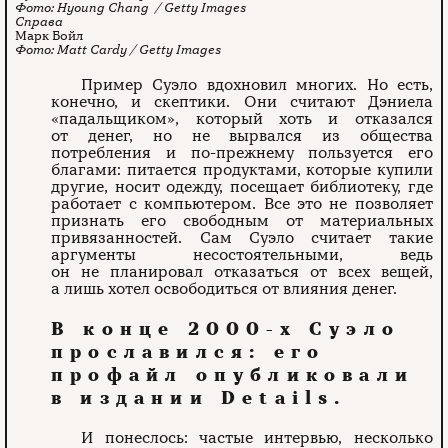
Hyoung Chang / Getty Images
Марк Бойл
Matt Cardy / Getty Images
Пример Суэло вдохновил многих. Но есть,
конечно, и скептики. Они считают Дэниела
«падальщиком», который хоть и отказался
от денег, но не вырвался из общества
потребления и по-прежнему пользуется его
благами: питается продуктами, которые купили
другие, носит одежду, посещает библиотеку, где
работает с компьютером. Все это не позволяет
признать его свободным от материальных
привязанностей. Сам Суэло считает такие
аргументы несостоятельными, ведь
он не планировал отказаться от всех вещей,
а лишь хотел освободиться от влияния денег.
В конце 2000-х Суэло
прославился: его
профайл опубликовали
в издании Details.
И понеслось: частые интервью, несколько