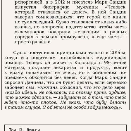
репортажей, а в 2012-м писатель Марк Сандин
выпустил биографию мужчины «Человек,
который отказался от денег». В ней Сандин
заверил сомневающихся, что герой его книги
не сумасшедший. Суэло отказался от каких-либо
выплат, но попросил издательство, чтобы часть
экземпляров подарили желающим в разных
городах в рамках промоушена, а еще часть —
просто раздали.
Суэло поступился принципами только в 2015-м,
когда его родителям потребовалась медицинская
помощь. Теперь он живет в Колорадо с 98-летней
матерью, покупает лекарства и продукты, водит
к врачу, оплачивает ее счета, но в остальном по-
прежнему обходится без денег. Когда Марк Сандин
спросил Дэниела, что он будет делать, если серьезно
заболеет сам, мужчина объяснил, что это дело веры:
«Когда идешь, не сбиваясь, по своему пути, худшее,
что можно сделать, — задуматься о том, что тебя
ждет что-то плохое. Не знаю, что буду делать
в таком случае. Я об этом не особо задумываюсь»
.
Том 13. Деньги