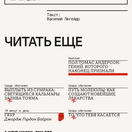
Текст:
Василий Легейдо
ЧИТАТЬ ЕЩЕ
Кинозал
ПОЛ ТОМАС АНДЕРСОН:
ГЕНИЙ, КОТОРОГО
НАКОНЕЦ ПРИЗНАЛИ
Среда обитания
Среда обитания
ВЫПЛЫТЬ ИЗ СУМРАКА:
ПУТЬ МОЛЕКУЛЫ: КАК
СВЕТЯЩИЕСЯ КАЛЬМАРЫ
СОЗДАЮТ НОВЕЙШИЕ
ЗАЛИВА ТОЯМА
ЛЕКАРСТВА
О проекте
ЧТИВО ДОМ
Рекламодателям
Команда
YouTube
10 минут в день
Среда обитания
Авторы
Telegram
ГЯУР
ТО, ЧТО ТЕБЯ КАСАЕТСЯ
сб
Журнал
VK
Джордж Гордон Байрон