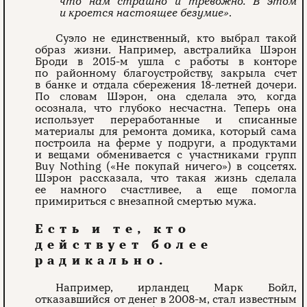
что нам страшно и тревожно. В этом
и кроется настоящее безумие»
.
Суэло не единственный, кто выбрал такой
образ жизни. Например, австралийка Шэрон
Броди в 2015-м ушла с работы в конторе
по районному благоустройству, закрыла счет
в банке и отдала сбережения 18-летней дочери.
По словам Шэрон, она сделала это, когда
осознала, что глубоко несчастна. Теперь она
использует переработанные и списанные
материалы для ремонта домика, который сама
построила на ферме у подруги, а продуктами
и вещами обменивается с участниками групп
Buy Nothing («Не покупай ничего») в соцсетях.
Шэрон рассказала, что такая жизнь сделала
ее намного счастливее, а еще помогла
примириться с внезапной смертью мужа.
Есть и те, кто
действует более
радикально.
Например, ирландец Марк Бойл,
отказавшийся от денег в 2008-м, стал известным