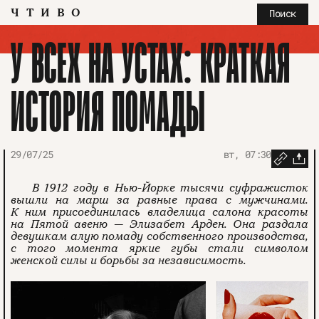
ЧТИВО
Поиск
У ВСЕХ НА УСТАХ: КРАТКАЯ
ИСТОРИЯ ПОМАДЫ
29/07/25
вт, 07:30
В 1912 году в Нью-Йорке тысячи суфражисток
вышли на марш за равные права с мужчинами.
К ним присоединилась владелица салона красоты
на Пятой авеню — Элизабет Арден. Она раздала
девушкам алую помаду собственного производства,
с того момента яркие губы стали символом
женской силы и борьбы за независимость.