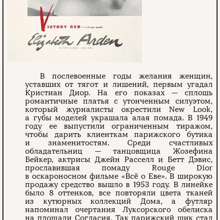
В послевоенные годы желания женщин,
уставших от тягот и лишений, первым угадал
Кристиан Диор. На его показах — сплошь
романтичные платья с утонченным силуэтом,
который журналисты окрестили New Look,
а губы моделей украшала алая помада. В 1949
году ее выпустили ограниченным тиражом,
чтобы дарить клиенткам парижского бутика
и знаменитостям. Среди счастливых
обладательниц — танцовщица Жозефина
Бейкер, актрисы Джейн Расселл и Бетт Дэвис,
прославившая помаду Rouge Dior
в оскароносном фильме «Всё о Еве». В широкую
продажу средство вышло в 1953 году. В линейке
было 8 оттенков, все повторяли цвета тканей
из кутюрных коллекций Дома, а футляр
напоминал очертания Луксорского обелиска
на площади Согласия. Так парижский шик стал