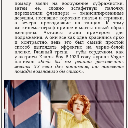
помаду взяли на вооружение суфражистки,
затем ее, словно эстафетную палочку,
перехватили флэпперы — эмансипированные
девушки, носившие короткие платья и стрижки,
а вечера проводившие на танцах. К тому
же кинематограф принес в массы новый образ
женщины. Актрисы стали примером для
подражания. А они все как одна красились ярко
и контрастно, ведь это был самый простой
способ выглядеть эффектно на черно-белой
пленке. Главный тренд — губы сердечком, как
у актрисы Клары Боу. В 1933 году журнал Vogue
написал:
«Если бы мы решили увековечить
жесты XX века для потомков, то нанесение
помады возглавило бы список».