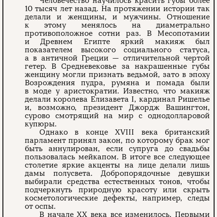
Человечество научилось красить губы более
10 тысяч лет назад. На протяжении истории так
делали и женщины, и мужчины. Отношение
к этому менялось на диаметрально
противоположное сотни раз. В Месопотамии
и Древнем Египте яркий макияж был
показателем высокого социального статуса,
а в античной Греции — отличительной чертой
гетер. В Средневековье за накрашенные губы
женщину могли признать ведьмой, зато в эпоху
Возрождения пудра, румяна и помада были
в моде у аристократии. Известно, что макияж
делали королева Елизавета I, кардинал Ришелье
и, возможно, президент Джордж Вашингтон,
сурово смотрящий на мир с однодолларовой
купюры.
Однако в конце XVIII века британский
парламент принял закон, по которому брак мог
быть аннулирован, если супруга до свадьбы
пользовалась мейкапом. В итоге все следующее
столетие яркие акценты на лице делали лишь
дамы полусвета. Добропорядочные девушки
выбирали средства естественных тонов, чтобы
подчеркнуть природную красоту или скрыть
косметологические дефекты, например, следы
от оспы.
В начале XX века все изменилось. Первыми