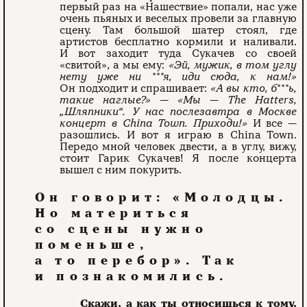
первый раз на «Нашествие» попали, нас уже
очень пьяных и веселых провели за главную
сцену. Там большой шатер стоял, где
артистов бесплатно кормили и наливали.
И вот заходит туда Сукачев со своей
«свитой», а мы ему:
«Эй, мужик, в том углу
нету уже ни ***я, иди сюда, к нам!»
Он подходит и спрашивает:
«А вы кто, б***ь,
такие наглые?» — «Мы — The Hatters,
„Шляпники“. У нас послезавтра в Москве
концерт в China Town. Приходи!»
И все —
разошлись. И вот я играю в China Town.
Передо мной человек двести, а в углу, вижу,
стоит Гарик Сукачев! Я после концерта
вышел с ним покурить.
Он говорит: «Молодцы.
Но материться
со сцены нужно
поменьше,
а то перебор». Так
и познакомились.
Скажи, а как ты относишься к тому,