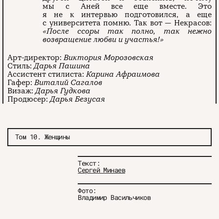
мы с Аней все еще вместе. Это
я не к интервью подготовился, а еще
с университета помню. Так вот — Некрасов:
«После ссоры так полно, так нежно
возвращение любви и участья!»
Арт-директор:
Виктория Морозовская
Стиль:
Дарья Пашина
Ассистент стилиста:
Карина Афраимова
Гафер:
Виталий Сагалов
Визаж:
Дарья Гудкова
Продюсер:
Дарья Безусая
Том 10. Женщины
Текст:
О проекте
ЧТИВО ДОМ
Рекламодателям
Сергей Минаев
Команда
YouTube
Авторы
Telegram
Журнал
VK
Фото:
Владимир Васильчиков