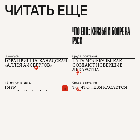
Подписаться на журнал
ЧИТАТЬ ЕЩЕ
Пользовательское соглашение
ЧТО ЕЛИ: КНЯЗЬЯ И БОЯРЕ НА
Политика конфиденциальности
РУСИ
В фокусе
Среда обитания
(c) ЧТИВО 2026. Все права защищены
16+
ГОРА ПРИШЛА: КАНАДСКАЯ
ПУТЬ МОЛЕКУЛЫ: КАК
«АЛЛЕЯ АЙСБЕРГОВ»
СОЗДАЮТ НОВЕЙШИЕ
Разработка:
Astroshock
ЛЕКАРСТВА
10 минут в день
Среда обитания
ГЯУР
ТО, ЧТО ТЕБЯ КАСАЕТСЯ
чт
Джордж Гордон Байрон
ПРОДАВЦЫ МЕЧТЫ. АВТОР
ПЕРВОЙ ФИНАНСОВОЙ
ПИРАМИДЫ