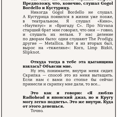
Предположу, что, конечно, слушал Gogol
Bordello и Кустурицу.
Никогда Gogol Bordello не слушал.
А Кустурица появился в жизни уже позже,
в театральном. Я слушал «Кино»,
«Наутилус» и «Бригаду С». Про Nirvana
старший брат мне говорил, что они — говно,
и слушать их нельзя. У нас деление
по дворам было: одни слушают The Prodigy,
другие — Metallica. Вот я из вторых был,
вырос на «тяжеляке»: Korn, Limp Bizkit,
Slipknot.
Откуда тогда в тебе эта цыганщина
взялась? Объясни мне.
Ну это, понимаете, внутри меня сидит.
Скрипка — способ это из меня вытащить.
Если нам с вами по стопке бы сейчас
принесли и скрипку мне дали, то все…
Это как я говорю: «Я люблю
Radiohead и японский джаз, но и Кругу
могу легко подпеть». Это же внутри. Куда
от этого денешься.
Точно.