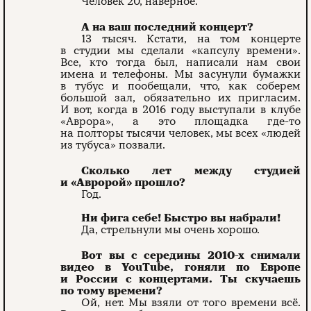
Человек 20, наверное.
А на ваш последний концерт?
13 тысяч. Кстати, на том концерте
в студии мы сделали «капсулу времени».
Все, кто тогда был, написали нам свои
имена и телефоны. Мы засунули бумажки
в тубус и пообещали, что, как соберем
большой зал, обязательно их пригласим.
И вот, когда в 2016 году выступали в клубе
«Аврора», а это площадка где-то
на полторы тысячи человек, мы всех «людей
из тубуса» позвали.
Сколько лет между студией
и «Авророй» прошло?
Год.
Ни фига себе! Быстро вы набрали!
Да, стрельнули мы очень хорошо.
Вот вы с середины 2010-х снимали
видео в YouTube, гоняли по Европе
и России с концертами. Ты скучаешь
по тому времени?
Ой, нет. Мы взяли от того времени всё.