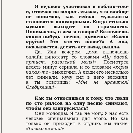
Я недавно участвовал в паб­лик-токе
и, отвечая на вопрос, сказал, что вообще
не понимаю, как сейчас музыканты
становятся популярными. Когда столько
музыки выходит на стримингах.
Понимаешь, о чем я го­ворю? Включаешь
какую-нибудь песню, думаешь: «Какая
крутая! Это что-то новое?» А она,
оказывается, десять лет назад вышла.
Да. Или вечером дома вклю­чаешь
онлайн-кинотеатр со словами
«Ну давай,
артист, развлекай меня!»
. Посмотрел
десять минут сериала и со словами
«херня
какая-то»
выключил. А люди его несколько
лет снимали, кучу сил в него вложили,
а ты говоришь:
«Мне не нравится!
Следующий!»
Как ты относишься к тому, что люди
по сто рилсов на одну песню снимают,
чтобы она за­вирусилась?
Они молодцы. Я так не могу. У нас есть
человек специальный для этого. Но как
только он при­ходит в студию, мы такие:
«Только не это!»