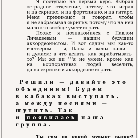
Я поступаю на первый курс. Выбрал
эстрадное отделение, потому что играл
и на скрипке, и на фортепиано, и на гитаре.
Меня принимают и говорят, чтобы
я не забрасывал скрипку, по­тому что на ней
мало кто вообще умеет играть.
Позже я познакомился с Павлом
Личадеевым — нашим будущим
аккордеонистом. И вот сидим мы как-то
вчетвером — я, Паша и жены наши —
и думаем: а что делать, как зарабатывать-
то? Мы же ни ***я не умеем, кроме как
на корпоративах людей веселить,
да на скрипке и аккордеоне играть.
Решили — давайте это
объединим! Будем
в кабаках выступать,
а между песнями —
шутить. Так
и
появилась
наша
группа.
Ты сам на какой музыке вырос?