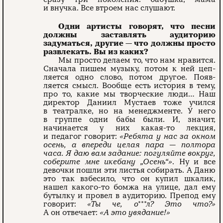
и внучка. Все втроем нас слушают.
Одни артисты говорят, что песни
должны заставлять аудиторию
задуматься, другие — что должны просто
развлекать. Вы из каких?
Мы просто делаем то, что нам нра­вится.
Сначала пишем музыку, потом к ней цеп­
ляется одно слово, потом другое. Появ­
ляется смысл. Вообще есть история в тему,
про то, какие мы творческие люди… Наш
директор Даниил Мустаев тоже учился
в театралке, но на менедж­менте. У него
в группе одни бабы были. И, значит,
начинается у них какая-­то лекция,
и педагог говорит:
«Ребята у нас за окном
осень, а впереди целая пара — полтора
часа. Я даю вам задание: погуляйте вокруг,
соберите мне икебану „Осень“»
. Ну и все
девочки пошли эти листья собирать. А Даню
это так взбесило, что он купил шкалик,
нашел какого-то бомжа на улице, дал ему
бутылку и провел в аудиторию. Препод ему
говорит:
«Ты че, о***л? Это что?»
А он отвечает:
«А это увядание!»