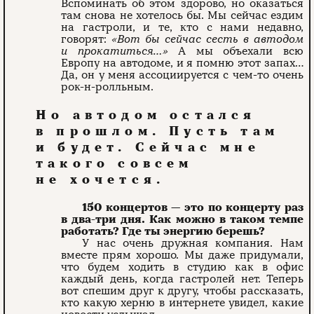
Вспоминать об этом здорово, но оказаться
там снова не хотелось бы. Мы сейчас ездим
на гастроли, и те, кто с нами недавно,
говорят:
«Вот бы сейчас сесть в автодом
и прокатиться…»
А мы объеха­ли всю
Европу на автодоме, и я помню этот запах…
Да, он у меня ассоци­ируется с чем-то очень
рок-н-ролльным.
Но автодом остался
в прошлом. Пусть там
и будет. Сейчас мне
такого совсем
не хочется.
150 концертов — это по концерту раз
в два-три дня. Как можно в таком темпе
работать? Где ты энергию берешь?
У нас очень дружная компания. Нам
вместе прям хорошо. Мы даже придумали,
что будем ходить в студию как в офис
каждый день, когда гастролей нет. Теперь
вот спешим друг к другу, чтобы рассказать,
кто какую херню в интернете увидел, какие