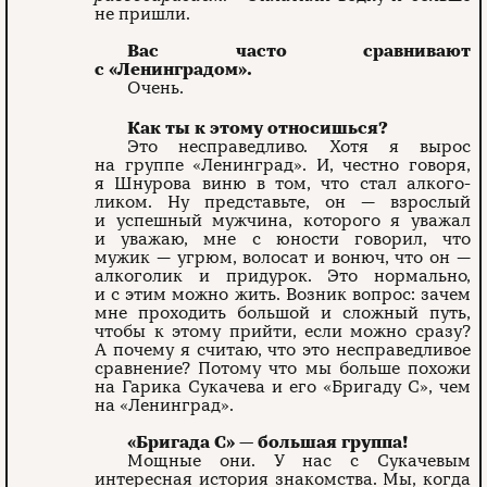
не пришли.
Вас часто сравнивают
с «Ленинградом».
Очень.
Как ты к этому относишься?
Это несправедливо. Хотя я вырос
на группе «Ленинград». И, честно го­воря,
я Шнурова виню в том, что стал алкого­
ликом. Ну представьте, он — взрослый
и успешный мужчина, которого я уважал
и уважаю, мне с юности говорил, что
мужик — угрюм, волосат и вонюч, что он —
алкоголик и придурок. Это нормально,
и с этим можно жить. Возник вопрос: зачем
мне проходить большой и сложный путь,
чтобы к этому прийти, если можно сразу?
А почему я считаю, что это несправедливое
сравнение? Потому что мы больше похожи
на Гарика Сукачева и его «Бригаду С», чем
на «Ленинград».
«Бригада С» — большая группа!
Мощные они. У нас с Сукачевым
интересная история знакомства. Мы, когда