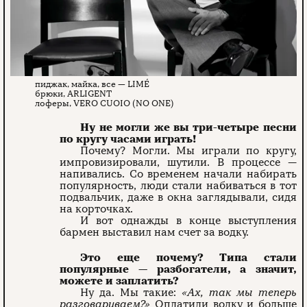
пиджак, майка, все — LIMÉ
брюки, ARLIGENT
лоферы, VERO CUOIO (NO ONE)
Ну не могли же вы три-четыре песни
по кругу часами играть!
Почему? Могли. Мы играли по кругу,
импровизировали, шутили. В процессе —
напивались. Со временем начали набирать
популярность, люди стали набиваться в тот
подвальчик, даже в окна заглядывали, сидя
на корточках.
И вот однажды в конце выступления
бармен выставил нам счет за водку.
Это еще почему? Типа стали
популярные — разбогатели, а значит,
можете и заплатить?
Ну да. Мы такие:
«Ах, так мы теперь
разго­вариваем?»
Оплатили водку и больше