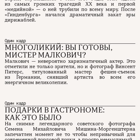
из самых громких трагедий XX века и первой
«медийной» — о ней трубили по всему миру. После
«Гинденбурга» начался драматичный закат эры
дирижаблей.
Один кадр
МНОГОЛИКИЙ: ВЫ ГОТОВЫ,
МИСТЕР МАЛКОВИЧ?
Малкович — невероятно харизматичный актер. Это
отметили не только зрители, но и фотограф Винсент
Питерс, титулованный мастер фешен-съемок
из Германии, снявший артиста во всем его
энергичном великолепии.
Один кадр
ПОДАРКИ В ГАСТРОНОМЕ:
КАК ЭТО БЫЛО
На снимке легендарного советского фотографа
Семена Михайловича Мишина-Моргенштерна
запечатлен момент не то чтобы непривычный для
современной торговой точки, а просто немыслимый.