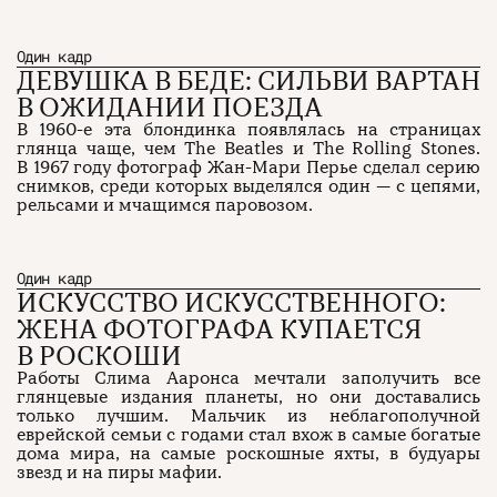
Один кадр
ДЕВУШКА В БЕДЕ: СИЛЬВИ ВАРТАН
В ОЖИДАНИИ ПОЕЗДА
В 1960-е эта блондинка появлялась на страницах
глянца чаще, чем The Beatles и The Rolling Stones.
В 1967 году фотограф Жан-Мари Перье сделал серию
снимков, среди которых выделялся один — с цепями,
рельсами и мчащимся паровозом.
Один кадр
ИСКУССТВО ИСКУССТВЕННОГО:
ЖЕНА ФОТОГРАФА КУПАЕТСЯ
О проекте
ЧТИВО ДОМ
Рекламодателям
Команда
YouTube
В РОСКОШИ
Авторы
Telegram
Работы Слима Ааронса мечтали заполучить все
Журнал
VK
глянцевые издания планеты, но они доставались
только лучшим. Мальчик из неблагополучной
еврейской семьи с годами стал вхож в самые богатые
дома мира, на самые роскошные яхты, в будуары
Подписаться на журнал
звезд и на пиры мафии.