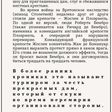
шоу для приглашенных дам, слуг и сбежавшихся
местных крестьян.
Во время войны за Бретонское наследство
(эпизод Столетней) недалеко друг от друга
стояли две крепости — Жослен и Плоэрмель.
По одной из версий, люди Роберта Бембро
(также упоминается как Ричард де Бембро),
наемника и коменданта английской крепости
Плоэрмель, в очередной раз нарушили
перемирие. Командующий французской
крепости Жослен коннетабль Жан де Бомануар
приехал выразить протест прямо в замок врага.
Его слова не возымели должного эффекта, тогда
он бросил вызов Бембро, и они договорились
биться тридцать на тридцать человек.
В более ранних
хрониках это называют
турниром за честь
прекрасных дам,
который от скуки
во время перемирия
организовали стороны.