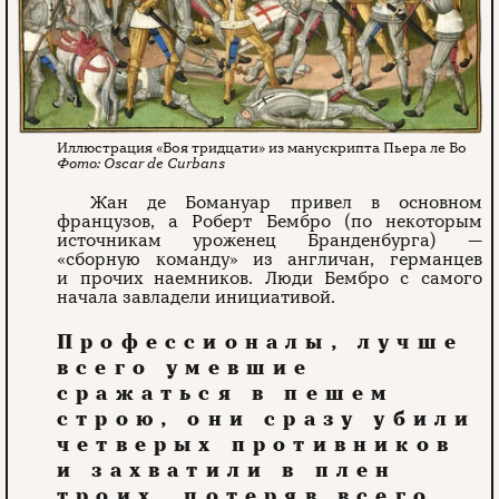
Иллюстрация «Боя тридцати» из манускрипта Пьера ле Бо
Oscar de Curbans
Жан де Бомануар привел в основном
французов, а Роберт Бембро (по некоторым
источникам уроженец Бранденбурга) —
«сборную команду» из англичан, германцев
и прочих наемников. Люди Бембро с самого
начала завладели инициативой.
Профессионалы, лучше
всего умевшие
сражаться в пешем
строю, они сразу убили
четверых противников
и захватили в плен
троих, потеряв всего