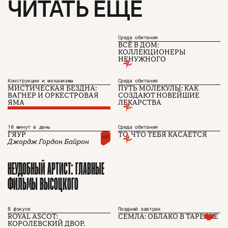
ЧИТАТЬ ЕЩЕ
Среда обитания
ВСЁ В ДОМ:
КОЛЛЕКЦИОНЕРЫ
НЕНУЖНОГО
Конструкции и механизмы
Среда обитания
МИСТИЧЕСКАЯ БЕЗДНА:
ПУТЬ МОЛЕКУЛЫ: КАК
ВАГНЕР И ОРКЕСТРОВАЯ
СОЗДАЮТ НОВЕЙШИЕ
О проекте
ЧТИВО ДОМ
Рекламодателям
ЯМА
ЛЕКАРСТВА
Команда
YouTube
Авторы
Telegram
Журнал
VK
10 минут в день
Среда обитания
ГЯУР
ТО, ЧТО ТЕБЯ КАСАЕТСЯ
сб
Джордж Гордон Байрон
Подписаться на журнал
НЕУДОБНЫЙ АРТИСТ: ГЛАВНЫЕ
ФИЛЬМЫ ВЫСОЦКОГО
Пользовательское соглашение
Политика конфиденциальности
В фокусе
Поздний завтрак
ROYAL ASCOT:
СЕМЛА: ОБЛАКО В ТАРЕЛКЕ
КОРОЛЕВСКИЙ ДВОР,