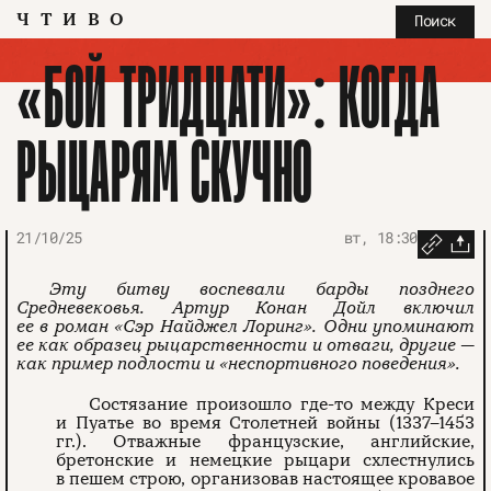
ЧТИВО
Поиск
«БОЙ ТРИДЦАТИ»: КОГДА
РЫЦАРЯМ СКУЧНО
21/10/25
вт, 18:30
Эту битву воспевали барды позднего
Средневековья. Артур Конан Дойл включил
ее в роман «Сэр Найджел Лоринг». Одни упоминают
ее как образец рыцарственности и отваги, другие —
как пример подлости и «неспортивного поведения».
Состязание произошло где-то между Креси
и Пуатье во время Столетней войны (1337–1453
гг.). Отважные французские, английские,
бретонские и немецкие рыцари схлестнулись
в пешем строю, организовав настоящее кровавое