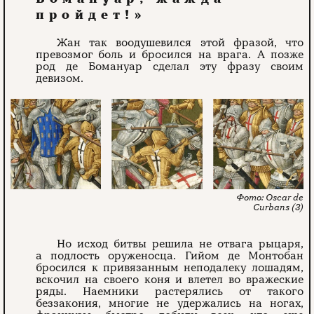
пройдет!»
Жан так воодушевился этой фразой, что
превозмог боль и бросился на врага. А позже
род де Бомануар сделал эту фразу своим
девизом.
Oscar de
Curbans (3)
Но исход битвы решила не отвага рыцаря,
а подлость оруженосца. Гийом де Монтобан
бросился к привязанным неподалеку лошадям,
вскочил на своего коня и влетел во вражеские
ряды. Наемники растерялись от такого
беззакония, многие не удержались на ногах,