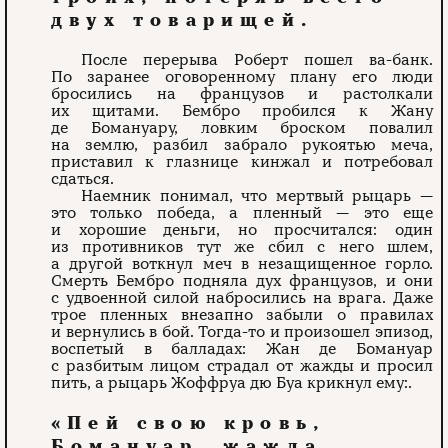
двух товарищей.
После перерыва Роберт пошел ва-банк.
По заранее оговоренному плану его люди
бросились на французов и растолкали
их щитами. Бембро пробился к Жану
де Бомануару, ловким броском повалил
на землю, разбил забрало рукоятью меча,
приставил к глазнице кинжал и потребовал
сдаться.
Наемник понимал, что мертвый рыцарь —
это только победа, а пленный — это еще
и хорошие деньги, но просчитался: один
из противников тут же сбил с него шлем,
а другой воткнул меч в незащищенное горло.
Смерть Бембро подняла дух французов, и они
с удвоенной силой набросились на врага. Даже
трое пленных внезапно забыли о правилах
и вернулись в бой. Тогда-то и произошел эпизод,
воспетый в балладах: Жан де Бомануар
с разбитым лицом страдал от жажды и просил
пить, а рыцарь Жоффруа дю Буа крикнул ему:.
«Пей свою кровь,
Бомануар, жажда