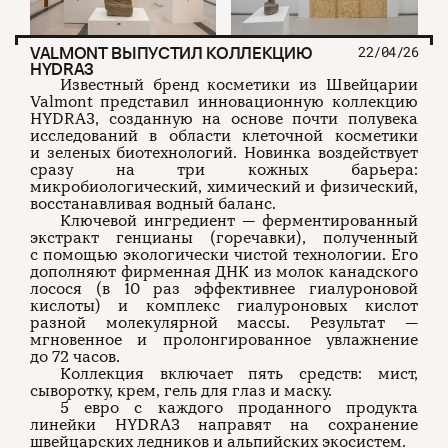
VALMONT ВЫПУСТИЛ КОЛЛЕКЦИЮ
22/04/26
HYDRA3
Известный бренд косметики из Швейцарии
Valmont представил инновационную коллекцию
HYDRA3, созданную на основе почти полувека
исследований в области клеточной косметики
и зеленых биотехнологий. Новинка воздействует
сразу на три кожных барьера:
микробиологический, химический и физический,
восстанавливая водный баланс.
Ключевой ингредиент — ферментированный
экстракт генцианы (горечавки), полученный
с помощью экологически чистой технологии. Его
дополняют фирменная ДНК из молок канадского
лосося (в 10 раз эффективнее гиалуроновой
кислоты) и комплекс гиалуроновых кислот
разной молекулярной массы. Результат —
мгновенное и пролонгированное увлажнение
до 72 часов.
Коллекция включает пять средств: мист,
сыворотку, крем, гель для глаз и маску.
5 евро с каждого проданного продукта
линейки HYDRA3 направят на сохранение
швейцарских ледников и альпийских экосистем.