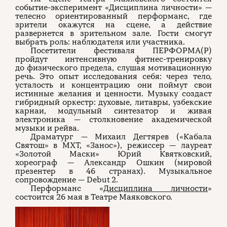
событие-эксперимент «Дисциплина личности» —
телесно ориентированный перформанс, где
зрители окажутся на сцене, а действие
развернется в зрительном зале. Гости смогут
выбрать роль: наблюдателя или участника.
Посетители фестиваля ПЕРФОРМА(Р)
пройдут интенсивную фитнес-тренировку
до физического предела, слушая мотивационную
речь. Это опыт исследования себя: через тело,
усталость и концентрацию они поймут свои
истинные желания и ценности. Музыку создаст
гибридный оркестр: духовые, литавры, узбекские
карнаи, модульный синтезатор и живая
электроника — столкновение академической
музыки и рейва.
Драматург — Михаил Дегтярев («Кабала
Святош» в МХТ, «Занос»), режиссер — лауреат
«Золотой Маски» Юрий Квятковский,
хореограф — Александр Ошкин (мировой
презентер в 46 странах). Музыкальное
сопровождение — Debut 2.
Перформанс «
Дисциплина личности
»
состоится 26 мая в Театре Маяковского.