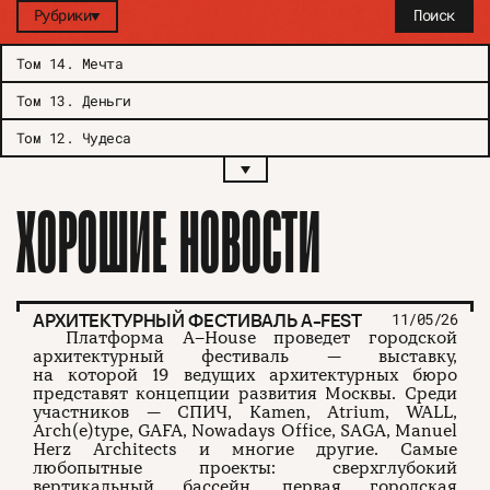
Рубрики
Поиск
Том 14
.
Мечта
Том 13
.
Деньги
Том 12
.
Чудеса
ХОРОШИЕ НОВОСТИ
АРХИТЕКТУРНЫЙ ФЕСТИВАЛЬ A-FEST
11/05/26
Платформа A–House проведет городской
архитектурный фестиваль — выставку,
на которой 19 ведущих архитектурных бюро
представят концепции развития Москвы. Среди
участников — СПИЧ, Kamen, Atrium, WALL,
Arch(e)type, GAFA, Nowadays Office, SAGA, Manuel
Herz Architects и многие другие. Самые
любопытные проекты: сверхглубокий
вертикальный бассейн, первая городская