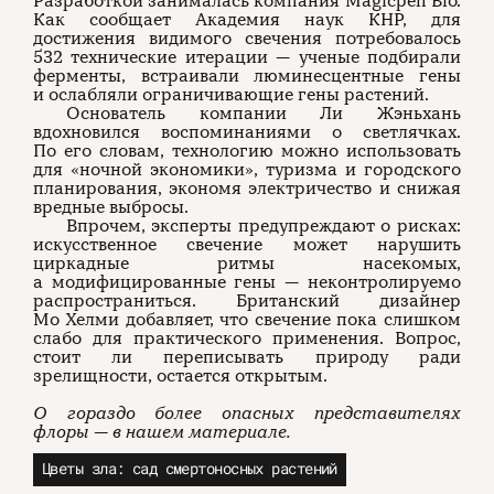
Разработкой занималась компания Magicpen Bio.
Как сообщает Академия наук КНР, для
достижения видимого свечения потребовалось
532 технические итерации — ученые подбирали
ферменты, встраивали люминесцентные гены
и ослабляли ограничивающие гены растений.
Основатель компании Ли Жэньхань
вдохновился воспоминаниями о светлячках.
По его словам, технологию можно использовать
для «ночной экономики», туризма и городского
планирования, экономя электричество и снижая
вредные выбросы.
Впрочем, эксперты предупреждают о рисках:
искусственное свечение может нарушить
циркадные ритмы насекомых,
а модифицированные гены — неконтролируемо
распространиться. Британский дизайнер
Мо Хелми добавляет, что свечение пока слишком
слабо для практического применения. Вопрос,
стоит ли переписывать природу ради
зрелищности, остается открытым.
О гораздо более опасных представителях
флоры — в нашем материале.
Цветы зла: сад смертоносных растений