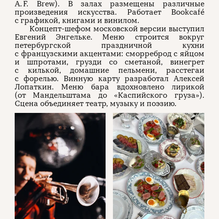
A. F. Brew). В залах размещены различные
произведения искусства. Работает Bookcafé
с графикой, книгами и винилом.
Концепт-шефом московской версии выступил
Евгений Энгельке. Меню строится вокруг
петербургской праздничной кухни
с французскими акцентами: сморреброд с яйцом
и шпротами, грузди со сметаной, винегрет
с килькой, домашние пельмени, расстегаи
с форелью. Винную карту разработал Алексей
Лопаткин. Меню бара вдохновлено лирикой
(от Мандельштама до «Каспийского груза»).
Сцена объединяет театр, музыку и поэзию.