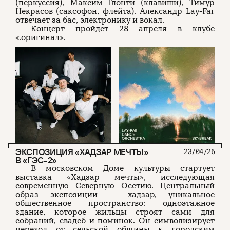
(перкуссия), Максим Глонти (клавиши), Тимур
Некрасов (саксофон, флейта). Александр Lay-Far
отвечает за бас, электронику и вокал.
Концерт
пройдет 28 апреля в клубе
«.оригинал».
ЭКСПОЗИЦИЯ «ХАДЗАР МЕЧТЫ»
23/04/26
В «ГЭС-2»
В московском Доме культуры стартует
выставка «Хадзар мечты», исследующая
современную Северную Осетию. Центральный
образ экспозиции — хадзар, уникальное
общественное пространство: одноэтажное
здание, которое жильцы строят сами для
собраний, свадеб и поминок. Он символизирует
переход от сельской общины к городским