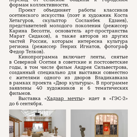
формам коллективности.
Проект объединяет работы классиков
осетинского искусства (поэт и художник Коста
Хетагуров, скульптор Сосланбек Едзиев),
представителей молодого поколения (режиссер
Карина Бесолти, основатель арт-пространства
Марат Сидаков), а также авторов из других
частей России, которым интересна культура
региона (режиссер Генрих Игнатов, фотограф
Федор Телков).
Кинопрограмма включает ленты, снятые
в Северной Осетии в советские и постсоветские
годы, в том числе фильм Андрея Сильвестрова,
созданный специально для выставки совместно
с жителями одного из дворов Владикавказа
в рамках проекта «Двор культуры». В программе
заявлены 40 художников и 6 тематических
фильмов.
Выставка «
Хадзар мечты
» идет в «ГЭС-2»
до 6 сентября.