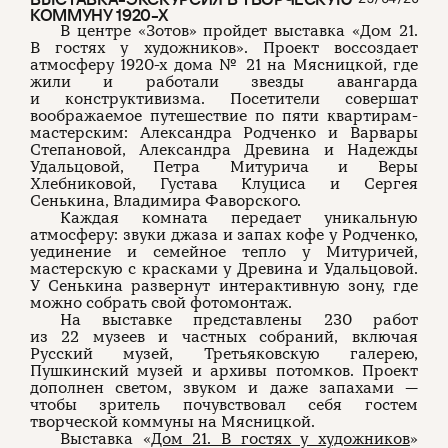
КОММУНУ 1920-Х
В центре «Зотов» пройдет выставка «Дом 21.
В гостях у художников». Проект воссоздает
атмосферу 1920-х дома № 21 на Мясницкой, где
жили и работали звезды авангарда
и конструктивизма. Посетители совершат
воображаемое путешествие по пяти квартирам-
мастерским: Александра Родченко и Варвары
Степановой, Александра Древина и Надежды
Удальцовой, Петра Митурича и Веры
Хлебниковой, Густава Клуциса и Сергея
Сенькина, Владимира Фаворского.
Каждая комната передает уникальную
атмосферу: звуки джаза и запах кофе у Родченко,
уединение и семейное тепло у Митуричей,
мастерскую с красками у Древина и Удальцовой.
У Сенькина развернут интерактивную зону, где
можно собрать свой фотомонтаж.
На выставке представлены 230 работ
из 22 музеев и частных собраний, включая
Русский музей, Третьяковскую галерею,
Пушкинский музей и архивы потомков. Проект
дополнен светом, звуком и даже запахами —
чтобы зритель почувствовал себя гостем
творческой коммуны на Мясницкой.
Выставка «
Дом 21. В гостях у художников
»