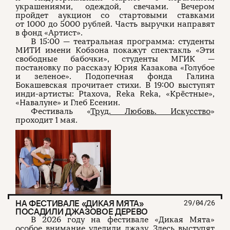
украшениями, одеждой, свечами. Вечером
пройдет аукцион со стартовыми ставками
от 1000 до 5000 рублей. Часть выручки направят
в фонд «Артист».
В 15:00 — театральная программа: студенты
МИТИ имени Кобзона покажут спектакль «Эти
свободные бабочки», студенты МГИК —
постановку по рассказу Юрия Казакова «Голубое
и зеленое». Подопечная фонда Галина
Бокашевская прочитает стихи. В 19:00 выступят
инди-артисты: Ptaxova, Reka Reka, «Крёстные»,
«Навалуне» и Глеб Есенин.
Фестиваль «
Труд. Любовь. Искусство
»
проходит 1 мая.
НА ФЕСТИВАЛЕ «ДИКАЯ МЯТА»
29/04/26
ПОСАДИЛИ ДЖАЗОВОЕ ДЕРЕВО
В 2026 году на фестивале «Дикая Мята»
особое внимание уделили джазу. Здесь выступят