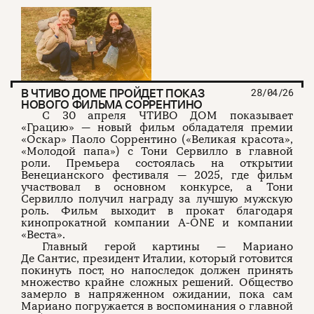
В ЧТИВО ДОМЕ ПРОЙДЕТ ПОКАЗ
28/04/26
НОВОГО ФИЛЬМА СОРРЕНТИНО
С 30 апреля ЧТИВО ДОМ показывает
«Грацию» — новый фильм обладателя премии
«Оскар» Паоло Соррентино («Великая красота»,
«Молодой папа») с Тони Сервилло в главной
роли. Премьера состоялась на открытии
Венецианского фестиваля — 2025, где фильм
участвовал в основном конкурсе, а Тони
Сервилло получил награду за лучшую мужскую
роль. Фильм выходит в прокат благодаря
кинопрокатной компании A-ONE и компании
«Веста».
Главный герой картины — Мариано
Де Сантис, президент Италии, который готовится
покинуть пост, но напоследок должен принять
множество крайне сложных решений. Общество
замерло в напряженном ожидании, пока сам
Мариано погружается в воспоминания о главной