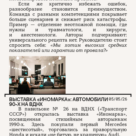
Если же критично избежать ошибок,
разнообразие становится преимуществом.
Команда с разными компетенциями покрывает
больше сценариев и снижает риск катастрофы.
Пример — отделение неотложной помощи, где
нужны и травматологи, и хирурги,
и анестезиологи. Авторы подчеркивают:
универсального рецепта нет. Руководителю стоит
спросить себя:
«Мы хотим высоких средних
показателей или гарантии от провала?»
ВЫСТАВКА «ИНОМАРКА»: АВТОМОБИЛИ
05/05/26
90-Х НА ВДНХ
В павильоне № 26 на ВДНХ («Транспорт
СССР») открылась выставка «Иномарка»,
посвященная стихийным авторынкам
1990‑х. Здесь покупали первый Mercedes
«шестисотый», торговались за праворульную
Honda и искали «не битую, не крашеную» Audi.