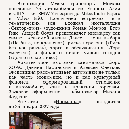
Экспозиция Музея транспорта Москвы
объединит 25 автомобилей из Европы, Азии
и США — от BMW 7‑й серии до Mitsubishi Pajero
и Volvo 850. Посетителей встречают пять
тематических зон. Входная инсталляция
«Сектор-приз» (художники Роман Мокров, Егор
Гиве, Андрей Соул) представляет иномарку как
символ желаемой жизни. Далее — зоны выбора
(«Не бита, не крашена»), риска перегона («Риск
без контракта»), торга и обслуживания («Торг
уместен») и финал о жизни машин сегодня
(«Долго и счастливо»).
Архитектурой выставки занималось бюро
ХОРА, Даниил Наринский и Алексей Снетков.
Экспозиция рассматривает авторынки не только
как часть экономики, но и как культурный
феномен, сформировавший отношение
к автомобилю, язык и практики торговли.
Звуковое оформление — композитор Михаил
Федотов.
Выставка «
Иномарка
» продлится
до 25 января 2027 года.