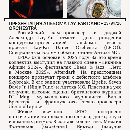
ПРЕЗЕНТАЦИЯ АЛЬБОМА LAY-FAR DANCE
23/04/26
ORCHESTRA
Российский хаус-продюсер и диджей
Александр Lay-Far отметит день рождения
концертом-презентацией альбома своего
проекта Lay-Far Dance Orchestra (LFDO).
Специальным гостем события станет Антоха MC.
LFDO был основан в 2024 году. За это время
коллектив выступил на главной сцене «Пикника
Афиши 2024», фестивалях Chess & Jazz, «Лето
в Москве 2025», Afterdark. На предстоящем
концерте прозвучат треки с дебютного альбома
Skybreak. В его записи участвовали Lipelis, Seven
Davis Jr. (Ninja Tune) и Антоха MC. Пластинка уже
получила высокие оценки британского журнала
DJ Mag, музыкального журналиста Билла
Брюстера и французского техно-продюсера
Лорана Гарнье.
Живое звучание LFDO построено
на сочетании танцевального джаза, диско, хауса
и ломаных ритмов. В составе коллектива: Михаил
Фотченков (барабаны), Виктор Глазунов