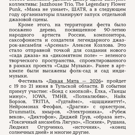
коллективы: Jazzhouse Trio, The Legendary Flower
Punk, «Мама не узнает», ШАТЯ, а в следующем
году организаторы планируют запуск отдельной
джазовой сцены.
Кроме этого, на территории феста было
посажено дерево, посвященное 90-летию
народного артиста России, композитора,
саксофониста и создателя легендарного джаз-
рок-ансамбля «Арсенал» Алексея Козлова. Это
стало отправной точкой для создания нового
«сада джаза» на «дикомятном поле» — зеленого
творческого пространства, спроектированного
в рамках проекта «Сады Музыки». Ранее в арт-
кэмпе были высажены фолк-сад и сад инди-
музыки.
Фестиваль «
Дикая Мята — 2026
» пройдет
с 19 по 21 июня в Тульской области. В событии
примут участие: «Бонд с кнопкой», Ёлка, «Танцы
минус», IOWA, ТМНВ, «Полналюбви», Найк
Борзов, TRITIA, «Гудтаймс», «щщщиииттт!»,
Нейромонах Феофан, «Драгни» с оркестром,
Drummatix, хмыров, «Электроника», «Рубеж
веков», «Диктофон», Диджей Грув, «образа нет»,
«Токсичный ансамбль Лягухо», «Психея», Рушана,
Людмил Огурченко, «источник», «конец
солнечных дней» и многие другие.