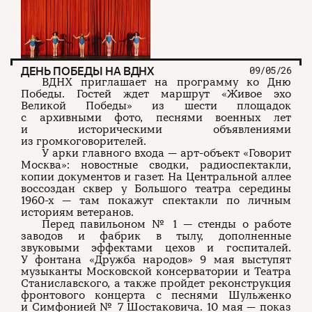
ДЕНЬ ПОБЕДЫ НА ВДНХ
09/05/26
ВДНХ приглашает на программу ко Дню
Победы. Гостей ждет маршрут «Живое эхо
Великой Победы» из шести площадок
с архивными фото, песнями военных лет
и историческими объявлениями
из громкоговорителей.
У арки главного входа — арт-объект «Говорит
Москва»: новостные сводки, радиоспектакли,
копии документов и газет. На Центральной аллее
воссоздан сквер у Большого театра середины
1960-х — там покажут спектакли по личным
историям ветеранов.
Перед павильоном № 1 — стенды о работе
заводов и фабрик в тылу, дополненные
звуковыми эффектами цехов и госпиталей.
У фонтана «Дружба народов» 9 мая выступят
музыканты Московской консерватории и Театра
Станиславского, а также пройдет реконструкция
фронтового концерта с песнями Шульженко
и Симфонией № 7 Шостаковича. 10 мая — показ