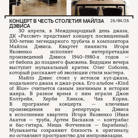
КОНЦЕРТ В ЧЕСТЬ СТОЛЕТИЯ МАЙЛЗА
26/04/26
ДЭВИСА
30 апреля, в Международный день джаза,
ДК «Рассвет» представит концерт, посвященный
100-летию легендарного трубача и композитора
Майлза Дэвиса. Квартет пианиста Игоря
Яковенко исполнит интерпретации
произведений Дэвиса 1940–1980‑х годов —
от бибопа до позднего фьюжена. Ведущим вечера
выступит музыкальный критик Олег Соболев,
который расскажет об эволюции стиля мастера.
Майлз Дэвис стоял у истоков кул-джаза,
модального джаза и джаз-рока. Его альбом «Kind
of Blue» считается самым значимым в истории
жанра. В разное время с ним играли Джон
Колтрейн, Херби Хэнкок, Чик Кориа.
В программе концерта — ключевые
произведения из репертуара Дэвиса
в исполнении квартета Игоря Яковенко (Иван
Акатов — труба, Артем Баскаков — контрабас
и бас-гитара, Миша Фотченков — барабаны).
Музыканты сохраняют близость к оригиналу,
но оставляют пространство для импровизации.