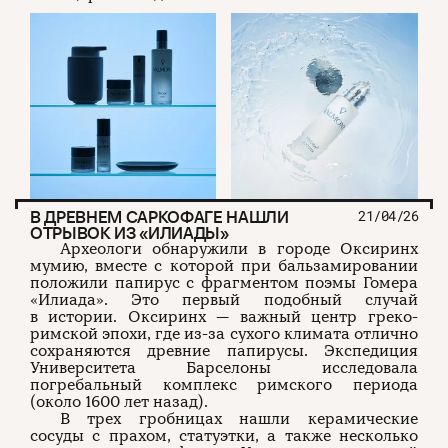
О проекте
ЧТИВО ДОМ
Рекламодателям
Команда
YouTube
Авторы
Telegram
Журнал
VK
Подписаться на журнал
В ДРЕВНЕМ САРКОФАГЕ НАШЛИ
21/04/26
ОТРЫВОК ИЗ «ИЛИАДЫ»
Пользовательское соглашение
Археологи обнаружили в городе Оксиринх
Политика конфиденциальности
мумию, вместе с которой при бальзамировании
положили папирус с фрагментом поэмы Гомера
«Илиада». Это первый подобный случай
в истории. Оксиринх — важный центр греко-
римской эпохи, где из-за сухого климата отлично
(c) ЧТИВО 2026. Все права защищены
16+
сохраняются древние папирусы. Экспедиция
Университета Барселоны исследовала
Разработка:
Astroshock
погребальный комплекс римского периода
(около 1600 лет назад).
В трех гробницах нашли керамические
сосуды с прахом, статуэтки, а также несколько