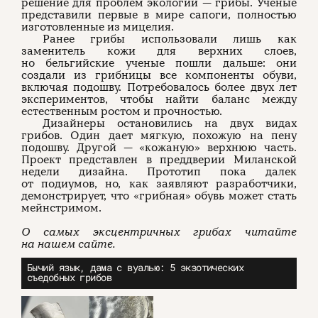
решение для проблем экологии — грибы. Ученые
представили первые в мире сапоги, полностью
изготовленные из мицелия.
Ранее грибы использовали лишь как
заменитель кожи для верхних слоев,
но бельгийские ученые пошли дальше: они
создали из грибницы все компоненты обуви,
включая подошву. Потребовалось более двух лет
экспериментов, чтобы найти баланс между
естественным ростом и прочностью.
Дизайнеры остановились на двух видах
грибов. Один дает мягкую, похожую на пену
подошву. Другой — «кожаную» верхнюю часть.
Проект представлен в преддверии Миланской
недели дизайна. Прототип пока далек
от подиумов, но, как заявляют разработчики,
демонстрирует, что «грибная» обувь может стать
мейнстримом.
О самых эксцентричных грибах читайте
на нашем сайте.
Бычий язык, дама с вуалью: 5 экзотических
съедобных грибов