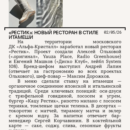
«РЕСТИК»: НОВЫЙ РЕСТОРАН В СТИЛЕ
02/05/26
ИТАМЕШИ
На территории московского
ДК «Альфа‑Кристалл» заработал новый ресторан
«Рестик». Проект создали Алексей Ольховой
(«.оригинал», Yauza Place, Radio Greenhouse)
и Евгений Машков («Диско Клуб», лейбл System
108). Бренд-шефом выступил Андрей Лапин
(отвечает за гастрономию во всех проектах
Ольхового), шеф-повар — Максим Дорожков.
В меню сделали ставку на итамеши —
органичное соединение японской и итальянской
традиций. Среди ключевых позиций: оси-дзуси
с трюфельной говядиной, лососем и угрем,
бургер «Кацу Рестик», ризотто милано с лососем
терияки, томленые щечки теленка. В десертах —
токоротэн с матчей, тирамису матча и эклер
с кремом юдзу. За напитки отвечает бар-
менеджер Сергей Корчавинин. В коктейльной
карте — саке, соджу, слива, сезонные фрукты