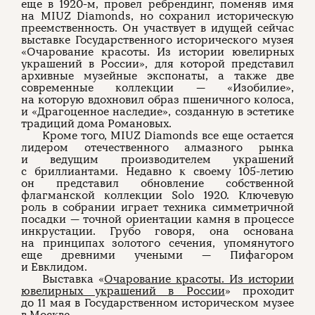
еще в 1920-м, провел ребрендинг, поменяв имя
на MIUZ Diamonds, но сохранил историческую
преемственность. Он участвует в идущей сейчас
выставке Государственного исторического музея
«Очарование красоты. Из истории ювелирных
украшений в России», для которой представил
архивные музейные экспонаты, а также две
современные коллекции — «Изобилие»,
на которую вдохновил образ пшеничного колоса,
и «Драгоценное наследие», созданную в эстетике
традиций дома Романовых.
Кроме того, MIUZ Diamonds все еще остается
лидером отечественного алмазного рынка
и ведущим производителем украшений
с бриллиантами. Недавно к своему 105-летию
он представил обновление собственной
флагманской коллекции Solo 1920. Ключевую
роль в собрании играет техника симметричной
посадки — точной ориентации камня в процессе
инкрустации. Грубо говоря, она основана
на принципах золотого сечения, упомянутого
еще древними учеными — Пифагором
и Евклидом.
Выставка «
Очарование красоты. Из истории
ювелирных украшений в России
» проходит
до 11 мая в Государственном историческом музее