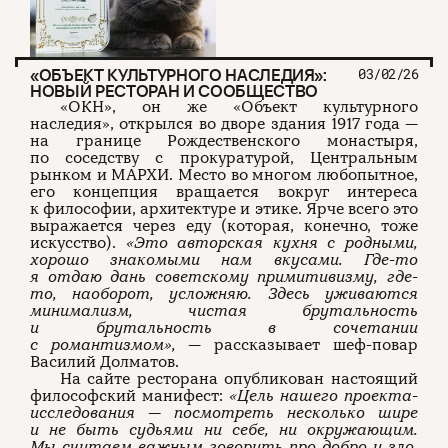
«ОБЪЕКТ КУЛЬТУРНОГО НАСЛЕДИЯ»:
03/02/26
НОВЫЙ РЕСТОРАН И СООБЩЕСТВО
«ОКН», он же «Объект культурного
наследия», открылся во дворе здания 1917 года —
на границе Рождественского монастыря,
по соседству с прокуратурой, Центральным
рынком и МАРХИ. Место во многом любопытное,
его концепция вращается вокруг интереса
к философии, архитектуре и этике. Ярче всего это
выражается через еду (которая, конечно, тоже
искусство).
«Это авторская кухня с родными,
хорошо знакомыми нам вкусами. Где-то
я отдаю дань советскому примитивизму, где-
то, наоборот, усложняю. Здесь уживаются
минимализм, чистая брутальность
и брутальность в сочетании
с романтизмом»,
— рассказывает шеф-повар
Василий Долматов.
На сайте ресторана опубликован настоящий
философский манифест:
«Цель нашего проекта-
исследования — посмотреть несколько шире
и не быть судьями ни себе, ни окружающим.
Мы считаем важным говорить про добро и зло,