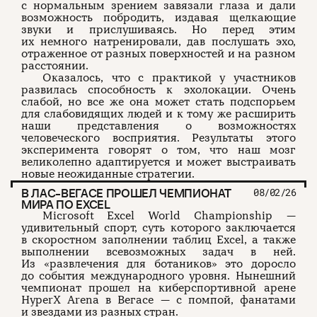
с нормальным зрением завязали глаза и дали
возможность побродить, издавая щелкающие
звуки и прислушиваясь. Но перед этим
их немного натренировали, дав послушать эхо,
отраженное от разных поверхностей и на разном
расстоянии.
Оказалось, что с практикой у участников
развилась способность к эхолокации. Очень
слабой, но все же она может стать подспорьем
для слабовидящих людей и к тому же расширить
наши представления о возможностях
человеческого восприятия. Результаты этого
эксперимента говорят о том, что наш мозг
великолепно адаптируется и может выстраивать
новые неожиданные стратегии.
В ЛАС-ВЕГАСЕ ПРОШЕЛ ЧЕМПИОНАТ
08/02/26
МИРА ПО EXCEL
Microsoft Excel World Championship —
удивительный спорт, суть которого заключается
в скоростном заполнении таблиц Excel, а также
выполнении всевозможных задач в ней.
Из «развлечения для ботаников» это доросло
до события международного уровня. Нынешний
чемпионат прошел на киберспортивной арене
HyperX Arena в Вегасе — с помпой, фанатами
и звездами из разных стран.