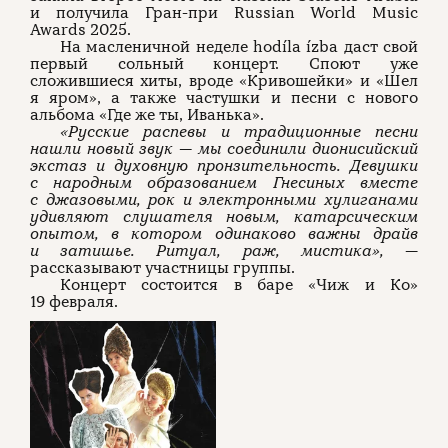
и получила Гран-при Russian World Music
Awards 2025.
На масленичной неделе hodíla ízba даст свой
первый сольный концерт. Споют уже
сложившиеся хиты, вроде «Кривошейки» и «Шел
я яром», а также частушки и песни с нового
альбома «Где же ты, Иванька».
«Русские распевы и традиционные песни
нашли новый звук — мы соединили дионисийский
экстаз и духовную пронзительность. Девушки
с народным образованием Гнесиных вместе
с джазовыми, рок и электронными хулиганами
удивляют слушателя новым, катарсическим
опытом, в котором одинаково важны драйв
и затишье. Ритуал, раж, мистика»,
—
рассказывают участницы группы.
Концерт состоится в баре «Чиж и Ко»
19 февраля.