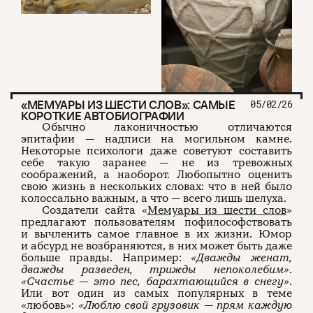
«МЕМУАРЫ ИЗ ШЕСТИ СЛОВ»: САМЫЕ
05/02/26
КОРОТКИЕ АВТОБИОГРАФИИ
Обычно лаконичностью отличаются
эпитафии — надписи на могильном камне.
Некоторые психологи даже советуют составить
себе такую заранее — не из тревожных
соображений, а наоборот. Любопытно оценить
свою жизнь в нескольких словах: что в ней было
колоссально важным, а что — всего лишь шелуха.
Создатели сайта «
Мемуары из шести слов
»
предлагают пользователям пофилософствовать
и вычленить самое главное в их жизни. Юмор
и абсурд не возбраняются, в них может быть даже
больше правды. Например:
«Дважды женат,
дважды разведен, трижды непоколебим»
.
«Счастье — это пес, барахтающийся в снегу»
.
Или вот один из самых популярных в теме
«любовь»:
«Люблю свой грузовик — прям каждую