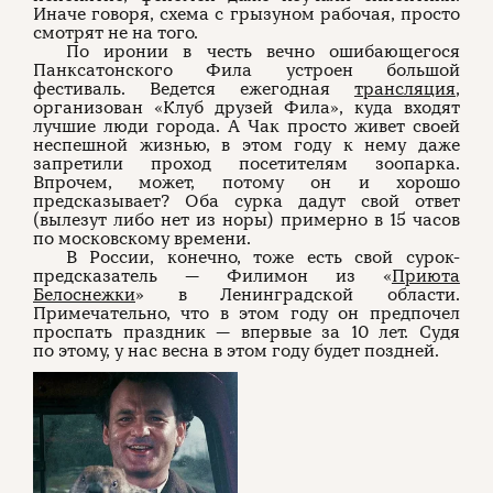
Иначе говоря, схема с грызуном рабочая, просто
смотрят не на того.
По иронии в честь вечно ошибающегося
Панксатонского Фила устроен большой
фестиваль. Ведется ежегодная
трансляция
,
организован «Клуб друзей Фила», куда входят
лучшие люди города. А Чак просто живет своей
неспешной жизнью, в этом году к нему даже
запретили проход посетителям зоопарка.
Впрочем, может, потому он и хорошо
предсказывает? Оба сурка дадут свой ответ
(вылезут либо нет из норы) примерно в 15 часов
по московскому времени.
В России, конечно, тоже есть свой сурок-
предсказатель — Филимон из «
Приюта
Белоснежки
» в Ленинградской области.
Примечательно, что в этом году он предпочел
проспать праздник — впервые за 10 лет. Судя
по этому, у нас весна в этом году будет поздней.