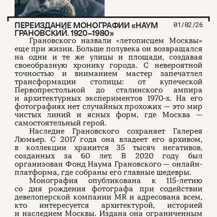
ПЕРЕИЗДАНИЕ МОНОГРАФИИ «НАУМ
01/02/26
ГРАНОВСКИЙ. 1920–1980»
Грановского назвали «летописцем Москвы»
еще при жизни. Больше полувека он возвращался
на одни и те же улицы и площади, создавая
своеобразную хронику города. С невероятной
точностью и вниманием мастер запечатлел
трансформации столицы: от купеческой
Первопрестольной до сталинского ампира
и архитектурных экспериментов 1970-х. На его
фотографиях нет случайных прохожих — это мир
чистых линий и ясных форм, где Москва —
самостоятельный герой.
Наследие Грановского сохраняет Галерея
Люмьер. С 2017 года она владеет его архивом,
в коллекции хранится 35 тысяч негативов,
созданных за 60 лет. В 2020 году был
организован Фонд Наума Грановского — онлайн-
платформа, где собраны его главные шедевры.
Монография опубликована к 115-летию
со дня рождения фотографа при содействии
девелоперской компании MR и адресована всем,
кто интересуется архитектурой, историей
и наследием Москвы. Издана она ограниченным