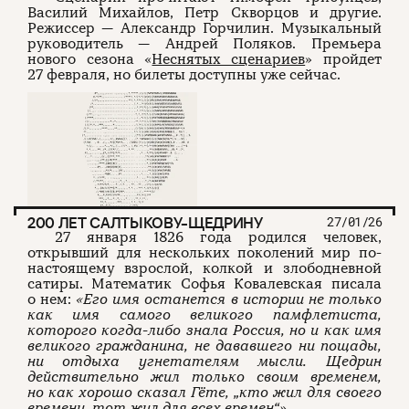
Василий Михайлов, Петр Скворцов и другие.
Режиссер — Александр Горчилин. Музыкальный
О проекте
ЧТИВО ДОМ
Рекламодателям
руководитель — Андрей Поляков. Премьера
Команда
YouTube
нового сезона «
Неснятых сценариев
» пройдет
Авторы
Telegram
27 февраля, но билеты доступны уже сейчас.
Журнал
VK
Подписаться на журнал
200 ЛЕТ САЛТЫКОВУ-ЩЕДРИНУ
27/01/26
Пользовательское соглашение
Политика конфиденциальности
27 января 1826 года родился человек,
открывший для нескольких поколений мир по-
настоящему взрослой, колкой и злободневной
сатиры. Математик Софья Ковалевская писала
о нем:
«Его имя останется в истории не только
(c) ЧТИВО 2026. Все права защищены
16+
как имя самого великого памфлетиста,
которого когда-либо знала Россия, но и как имя
Разработка:
Astroshock
великого гражданина, не дававшего ни пощады,
ни отдыха угнетателям мысли. Щедрин
действительно жил только своим временем,
но как хорошо сказал Гёте,
„кто жил для своего
времени, тот жил для всех времен“»
.