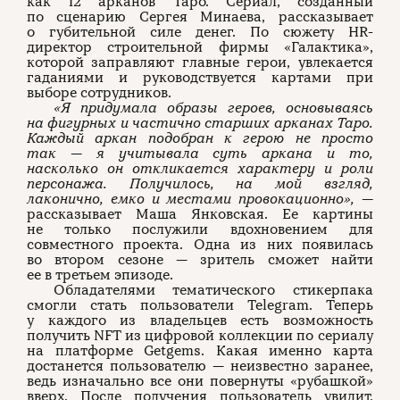
как 12 арканов Таро. Сериал, созданный
по сценарию Сергея Минаева, рассказывает
о губительной силе денег. По сюжету HR-
директор строительной фирмы «Галактика»,
которой заправляют главные герои, увлекается
гаданиями и руководствуется картами при
выборе сотрудников.
«Я придумала образы героев, основываясь
на фигурных и частично старших арканах Таро.
Каждый аркан подобран к герою не просто
так — я учитывала суть аркана и то,
насколько он откликается характеру и роли
персонажа. Получилось, на мой взгляд,
лаконично, емко и местами провокационно», —
рассказывает Маша Янковская. Ее картины
не только послужили вдохновением для
совместного проекта. Одна из них появилась
во втором сезоне — зритель сможет найти
ее в третьем эпизоде.
Обладателями тематического стикерпака
смогли стать пользователи Telegram. Теперь
у каждого из владельцев есть возможность
получить NFT из цифровой коллекции по сериалу
на платформе Getgems. Какая именно карта
достанется пользователю — неизвестно заранее,
ведь изначально все они повернуты «рубашкой»
вверх. После получения пользователь увидит,