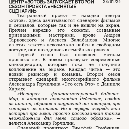
ЦЕНТР «ЗОТОВ» ЗАПУСКАЕТ ВТОРОЙ
28/01/26
СЕЗОН ПРОЕКТА «НЕСНЯТЫЕ
СЦЕНАРИИ»
Театральный проект — находка центра
«Зотов». Здесь зачитываются сценарии фильмов
и сериалов, которые так и не вышли на экран.
Причем нередко это сюжеты, созданные
признанными мастерами, вроде Андрея
Тарковского и Алексея Балабанова. Многие
из этих текстов невозможно найти в свободном
доступе, они находились в семейных архивах.
Первый сезон был посвящен мэтрам
прошлых лет. В новом прозвучат современные
киносценарии, которые пока не получили
воплощение на экране. Каждая читка — это
новый режиссер и команда. Второй сезон
открывает сценарий многосерийного фильма
Александра Горчилина «Это есть Это» о Данииле
Хармсе.
«История — фантасмагоричный байопик.
Мир, в котором происходит действие, создан
из цитат, образов и ощущений от авторов, про
которых он написан. Но в первую очередь эта
история про меня, просто рассказанная таким
неожиданным для меня самого образом»,
—
делится Александр Горчилин.
Сценарий прочитают Тимофей Трибунцев,