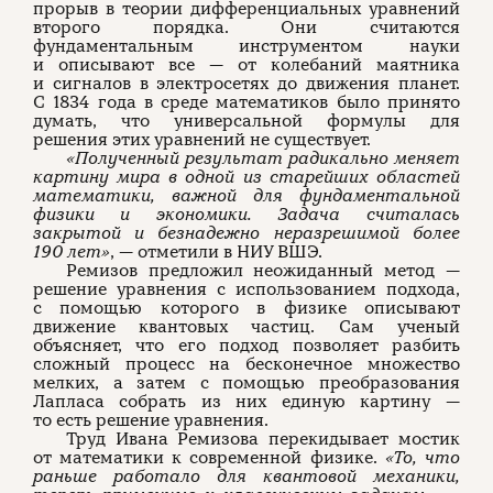
прорыв в теории дифференциальных уравнений
второго порядка. Они считаются
фундаментальным инструментом науки
и описывают все — от колебаний маятника
и сигналов в электросетях до движения планет.
С 1834 года в среде математиков было принято
думать, что универсальной формулы для
решения этих уравнений не существует.
«Полученный результат радикально меняет
картину мира в одной из старейших областей
математики, важной для фундаментальной
физики и экономики. Задача считалась
закрытой и безнадежно неразрешимой более
190 лет»
, — отметили в НИУ ВШЭ.
Ремизов предложил неожиданный метод —
решение уравнения с использованием подхода,
с помощью которого в физике описывают
движение квантовых частиц. Сам ученый
объясняет, что его подход позволяет разбить
сложный процесс на бесконечное множество
мелких, а затем с помощью преобразования
Лапласа собрать из них единую картину —
то есть решение уравнения.
Труд Ивана Ремизова перекидывает мостик
от математики к современной физике.
«То, что
раньше работало для квантовой механики,