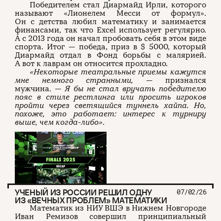
Победителем стал Диармайд Ирли, которого
называют «Лионелем Месси от формул».
Он с детства любил математику и занимается
финансами, так что Excel использует регулярно.
А с 2013 года он начал пробовать себя в этом виде
спорта. Итог — победа, приз в $ 5000, который
Диармайд отдал в Фонд борьбы с малярией.
А вот к лаврам он относится прохладно.
«Некоторые театральные приемы кажутся
мне немного странными, —
признался
мужчина.
— Я бы не стал вручать победителю
пояс в стиле рестлинга или просить игроков
пройти через светящийся туннель хайпа. Но,
похоже, это работает: интерес к турниру
выше, чем когда-либо»
.
УЧЕНЫЙ ИЗ РОССИИ РЕШИЛ ОДНУ
07/02/26
ИЗ «ВЕЧНЫХ ПРОБЛЕМ» МАТЕМАТИКИ
Математик из НИУ ВШЭ в Нижнем Новгороде
Иван Ремизов совершил принципиальный