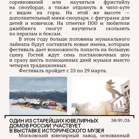
соревнований или научиться фристайлу
на сноуборде, а также отдохнуть в чилл-ауте
с видом на горы. На этой же высоте —
дополнительный мини-сноупарк с фигурами для
детей и новичков. На отметке 1100 м любители
джиббинга смогут научиться скользить
по перилам и боксам.
В этом году больше половины музыкального
лайнапа будут составлять новые имена, которым
фестиваль дает возможность попасть на большую
сцену. Гостей ждут семь постановочных шоу
и сразу шесть полноценных дней музыки вместо
четырех традиционных.
Фестиваль пройдет с 23 по 29 марта.
ОДИН ИЗ СТАРЕЙШИХ ЮВЕЛИРНЫХ
30/01/26
ДОМОВ РОССИИ УЧАСТВУЕТ
В ВЫСТАВКЕ ИСТОРИЧЕСКОГО МУЗЕЯ
Московский ювелирный завод, основанный