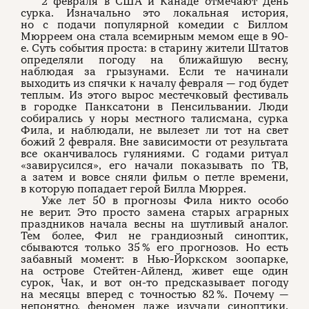
2 февраля в США и Канаде отмечают День
сурка. Изначально это локальная история,
но с подачи популярной комедии с Биллом
Мюрреем она стала всемирным мемом еще в 90-
е. Суть события проста: в старину жители Штатов
определяли погоду на ближайшую весну,
наблюдая за грызунами. Если те начинали
выходить из спячки к началу февраля — год будет
теплым. Из этого вырос местечковый фестиваль
в городке Панксатони в Пенсильвании. Люди
собирались у норы местного талисмана, сурка
Фила, и наблюдали, не вылезет ли тот на свет
божий 2 февраля. Вне зависимости от результата
все оканчивалось гуляниями. С годами ритуал
«завирусился», его начали показывать по ТВ,
а затем и вовсе сняли фильм о петле времени,
в которую попадает герой Билла Мюррея.
Уже лет 50 в прогнозы Фила никто особо
не верит. Это просто замена старых аграрных
праздников начала весны на шутливый аналог.
Тем более, Фил не грандиозный синоптик,
сбываются только 35 % его прогнозов. Но есть
забавный момент: в Нью-Йоркском зоопарке,
на острове Стейтен-Айленд, живет еще один
сурок, Чак, и вот он-то предсказывает погоду
на месяцы вперед с точностью 82 %. Почему —
непонятно, феномен даже изучали синоптики.