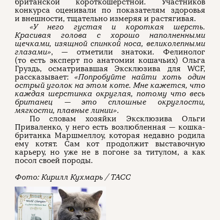
британской короткошерстной. Участников
конкурса оценивали по показателям здоровья
и внешности, тщательно измеряя и растягивая.
«У него густая и короткая шерсть.
Красивая голова с хорошо наполненными
щечками, изящной спинкой носа, великолепными
глазами»
, — отметили знатоки. Фелинолог
(то есть эксперт по анатомии кошачьих) Ольга
Груздь, осматривавшая Эксклюзива для WCF,
рассказывает:
«Попробуйте найти хоть один
острый уголок на этом коте. Мне кажется, что
каждая шерстинка округлая, потому что весь
британец — это сплошные округлости,
мягкости, плавные линии»
.
По словам хозяйки Эксклюзива Ольги
Приваленко, у него есть возлюбленная — кошка-
британка Маршмеллоу, которая недавно родила
ему котят. Сам кот продолжит выставочную
карьеру, но уже не в погоне за титулом, а как
посол своей породы.
Фото: Кирилл Кухмарь / ТАСС