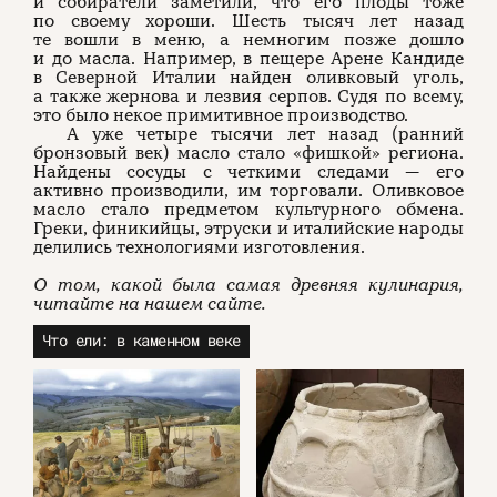
и собиратели заметили, что его плоды тоже
по своему хороши. Шесть тысяч лет назад
те вошли в меню, а немногим позже дошло
и до масла. Например, в пещере Арене Кандиде
в Северной Италии найден оливковый уголь,
а также жернова и лезвия серпов. Судя по всему,
это было некое примитивное производство.
А уже четыре тысячи лет назад (ранний
бронзовый век) масло стало «фишкой» региона.
Найдены сосуды с четкими следами — его
активно производили, им торговали. Оливковое
масло стало предметом культурного обмена.
Греки, финикийцы, этруски и италийские народы
делились технологиями изготовления.
О том, какой была самая древняя кулинария,
читайте на нашем сайте.
Что ели: в каменном веке