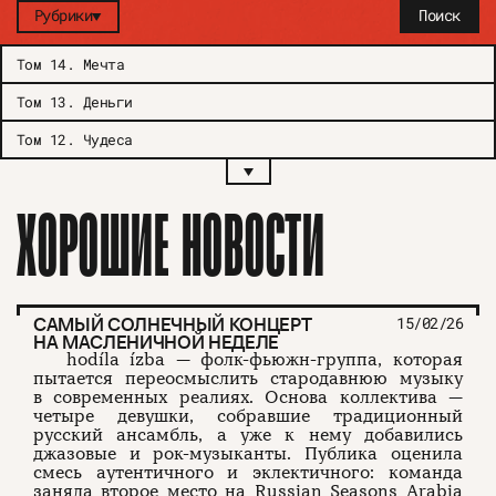
Рубрики
Поиск
Том 14
.
Мечта
Том 13
.
Деньги
Том 12
.
Чудеса
ХОРОШИЕ НОВОСТИ
САМЫЙ СОЛНЕЧНЫЙ КОНЦЕРТ
15/02/26
НА МАСЛЕНИЧНОЙ НЕДЕЛЕ
hodíla ízba — фолк-фьюжн-группа, которая
пытается переосмыслить стародавнюю музыку
в современных реалиях. Основа коллектива —
четыре девушки, собравшие традиционный
русский ансамбль, а уже к нему добавились
джазовые и рок-музыканты. Публика оценила
смесь аутентичного и эклектичного: команда
заняла второе место на Russian Seasons Arabia