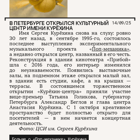
В ПЕТЕРБУРГЕ ОТКРЫЛСЯ КУЛЬТУРНЫЙ
14/09/25
ЦЕНТР ИМЕНИ КУРЁХИНА
Имя Сергея Курёхина снова на слуху: ровно
30 лет назад, в сентябре 1995-го, состоялось
последнее выступление экспериментального
музыкального проекта «
Поп-механика»
,
а недавно открылся центр, названный в его честь.
Реконструкция в здании кинотеатра «Прибой»
шла с 2016 года, его интерьер изменился
до неузнаваемости. Появились выставочные
залы, на подземном этаже открылся малый зал,
в здании есть студии, кафе, а на крышах —
террасы. В состоявшемся торжественном
открытии «Курёхин-центра» приняли участие
вице-премьер Татьяна Голикова, губернатор
Петербурга Александр Беглов и глава центра
Анастасия Курёхина. С 1 октября креативное
пространство будет полностью открыто для
посетителей — в нем начнется концертная
деятельность.
Фото: ЦСИ им. Сергея Курёхина
Больше о «Поп-механике» Курёхина