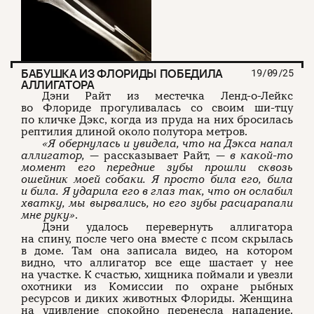
БАБУШКА ИЗ ФЛОРИДЫ ПОБЕДИЛА
19/09/25
АЛЛИГАТОРА
Дэни Райт из местечка Ленд-о-Лейкс
во Флориде прогуливалась со своим ши-тцу
по кличке Дэкс, когда из пруда на них бросилась
рептилия длиной около полутора метров.
«Я обернулась и увидела, что на Дэкса напал
аллигатор,
— рассказывает Райт, —
в какой-то
момент его передние зубы прошли сквозь
ошейник моей собаки. Я просто била его, била
и била. Я ударила его в глаз так, что он ослабил
хватку, мы вырвались, но его зубы расцарапали
мне руку»
.
Дэни удалось перевернуть аллигатора
на спину, после чего она вместе с псом скрылась
в доме. Там она записала видео, на котором
видно, что аллигатор все еще шастает у нее
на участке. К счастью, хищника поймали и увезли
охотники из Комиссии по охране рыбных
ресурсов и диких животных Флориды. Женщина
на удивление спокойно перенесла нападение.