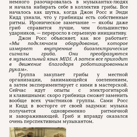
немного разочаровалась в музыкантах-людях
и начала набирать себе в коллектив грибы. Все
началось как шутка, когда Джон Росс и Энди
Кидд узнали, что у грибницы есть собственные
ритмы. Ироническое замечание — якобы даже
гриб справится лучше, чем большинство
ударников, — переросло в серьезную инициативу.
Джон Росс объясняет, как все работает:
«Мы подключаем оборудование, которое
измеряет внутренние биоэлектрические
сигналы гриба. Они преобразуются
в музыкальный язык MIDI. А затем все приходит
в движение благодаря роботизированным
рукам»
.
Группа закупает грибы у местной
организации, занимающейся озеленением,
а затем экспериментирует с ними в мастерской.
Сейчас идут опыты с электрогитарой
и клавишными: скоро грибница сможет заменить
вообще всех участников группы. Сами Росс
и Кидд в восторге от своей задумки: музыка
получается одновременно ритмичной
и завораживающей. Гриб и вправду оказался
очень перспективным музыкантом.