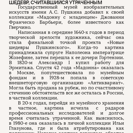
ШЕДЕВР, СЧИТАВШИЙСЯ УТРАЧЕННЫМ
Государственный музей изобразительных
искусств имени А. С. Пушкина добавил к своей
коллекции «Мадонну с младенцем» Джованни
Франческо Барбьери, более известного как
Гверчино.
Написанная в середине 1640-х годов в период
творческой зрелости художника, сейчас она
стала финальной точкой проекта «Новые
шедевры Пушкинского». Когда-то картина
принадлежала супруге Наполеона императрице
Жозефине, затем перешла к ее дочери Гортензии.
В 1820-м Александр I купил работу для
Эрмитажа. Спустя 42 года «Мадонна» оказалась
в Москве, попутешествовала по музейным
фондам и в 1928-м попала в советскую
внешнеторговую организацию «Антиквариат».
Могла быть продана за рубеж, но по счастливому
стечению обстоятельств все же осталась в России,
в частной коллекции.
В 20-х годах, перейдя из музейного хранения
в частное, картина исчезла с радаров
профессиональных исследователей и долгое
время считалась утраченной. Как выяснилось,
в 1980-е она оказалась в личной коллекции Ильи
Глазунова, где и была атрибутирована как