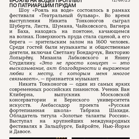
«РОЯЛЬ НА ВОДЕ» ПРОПЛЫЛ
ПО ПАТРИАРШИМ ПРУДАМ
Шоу «Рояль на воде» состоялось в рамках
фестиваля «Театральный бульвар». Во время
выступления Никита Тонконогов сыграл
Шуберта, Листа, Шумана, Чайковского, Вагнера
и Баха, находясь на понтоне, качающемся
на волнах. Поверхность пруда стала сценой, а его
берега — зрительским залом на 1600 человек.
Среди гостей были музыканты и общественные
деятели, включая Светлану Бондарчук, Викторию
Лопырёву, Михаила Лабковского и Янину
Студилину.
«Это не просто концерт — это
высказывание, акт благодарности и выражение
любви к месту, с которым меня многое
связывает»
, — признается музыкант.
Никита Тонконогов — один из самых ярких
современных российских пианистов. Ученик Ван
Клиберна, выпускник Московской
консерватории и Бернского университета
искусств. Амбассадор проекта «Русская
фортепианная школа» Табриза Шахиди.
Обладатель титула «Золотые таланты России».
Выступал на крупнейших международных
фестивалях в Зальцбурге, Байройте, Нью-Йорке
и Давосе.