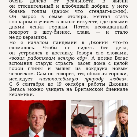
очень далеко от реальности. В жизни
он стеснительный и влюбчивый добряк, у него
боязнь толпы (даром что стендап-комик).
Он вырос в семье столяра, мечтал стать
гончаром и учился в школе искусств, где целыми
днями лепил горшки. Потом неожиданный
поворот в шоу-бизнес, слава — и стало
не до керамики.
Но с началом пандемии в Джонни что-то
сломалось. Чтобы не сидеть без дела,
он устроился в доставку. Говоря его словами,
«возил работягам всякую еду»
. А позже Вегас
вспомнил старую страсть, засел дома с целой
горой глины и вышел из локдауна новым
человеком. Сам он говорит, что, обжигая горшки,
исследует
«непоколебимую природу любви»
.
С 6 сентября до 19 октября работы Джонни
Вегаса можно увидеть на Британской биеннале
керамики.