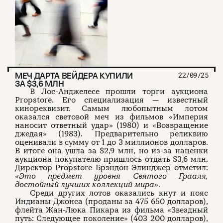
МЕЧ ДАРТА ВЕЙДЕРА КУПИЛИ
22/09/25
ЗА $3,6 МЛН
В Лос-Анджелесе прошли торги аукциона
Propstore. Его специализация — известный
кинореквизит. Самым любопытным лотом
оказался световой меч из фильмов «Империя
наносит ответный удар» (1980) и «Возвращение
джедая» (1983). Предварительно реликвию
оценивали в сумму от 1 до 3 миллионов долларов.
В итоге она ушла за $2,9 млн, но из-за наценки
аукциона покупателю пришлось отдать $3,6 млн.
Директор Propstore Брэндон Элинджер отметил:
«Это предмет уровня Святого Грааля,
достойный лучших коллекций мира»
.
Среди других лотов оказались кнут и пояс
Индианы Джонса (проданы за 475 650 долларов),
флейта Жан-Люка Пикара из фильма «Звездный
путь: Следующее поколение» (403 200 долларов),