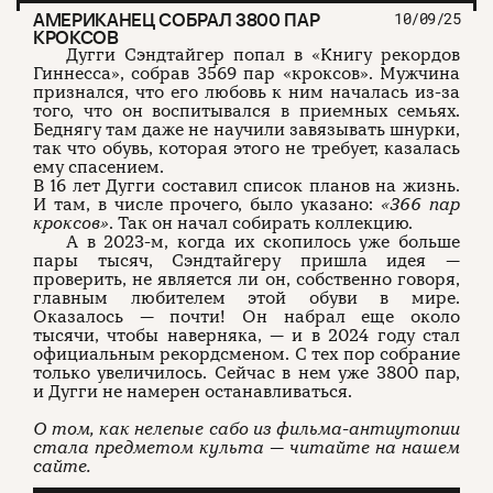
АМЕРИКАНЕЦ СОБРАЛ 3800 ПАР
10/09/25
КРОКСОВ
Дугги Сэндтайгер попал в «Книгу рекордов
Гиннесса», собрав 3569 пар «кроксов». Мужчина
признался, что его любовь к ним началась из-за
того, что он воспитывался в приемных семьях.
Беднягу там даже не научили завязывать шнурки,
так что обувь, которая этого не требует, казалась
ему спасением.
В 16 лет Дугги составил список планов на жизнь.
И там, в числе прочего, было указано:
«366 пар
кроксов»
. Так он начал собирать коллекцию.
А в 2023-м, когда их скопилось уже больше
пары тысяч, Сэндтайгеру пришла идея —
проверить, не является ли он, собственно говоря,
главным любителем этой обуви в мире.
Оказалось — почти! Он набрал еще около
тысячи, чтобы наверняка, — и в 2024 году стал
официальным рекордсменом. С тех пор собрание
только увеличилось. Сейчас в нем уже 3800 пар,
и Дугги не намерен останавливаться.
О том, как нелепые сабо из фильма-антиутопии
стала предметом культа — читайте на нашем
сайте.