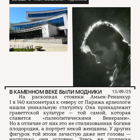
В КАМЕННОМ ВЕКЕ БЫЛИ МОДНИКИ
13/09/25
На раскопках стоянки Амьен-Ренанкур
1 в 140 километрах к северу от Парижа археологи
нашли уникальную статуэтку. Она принадлежит
граветтской культуре — той самой, которая
славится «палеолитическими Венерами».
Но в отличие от них это не стилизованная богиня
плодородия, а портрет некой женщины. У других
фигурок той эпохи зачастую даже нет головы —
настолько они условны. Здесь же прическе