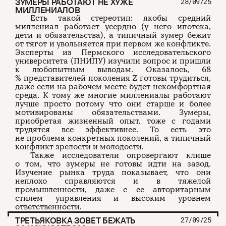
ЗУМЕРЫ РАБОТАЮТ НЕ ХУЖЕ
28/09/25
МИЛЛЕНИАЛОВ
Есть такой стереотип: якобы средний
миллениал работает усердно (у него ипотека,
дети и обязательства), а типичный зумер бежит
от тягот и увольняется при первом же конфликте.
Эксперты из Пермского исследовательского
университета (ПНИПУ) изучили вопрос и пришли
к любопытным выводам. Оказалось, 68
% представителей поколения Z готовы трудиться,
даже если на рабочем месте будет некомфортная
среда. К тому же многие миллениалы работают
лучше просто потому что они старше и более
мотивированы обязательствами. Зумеры,
приобретая жизненный опыт, тоже с годами
трудятся все эффективнее. То есть это
не проблема конкретных поколений, а типичный
конфликт зрелости и молодости.
Также исследователи опровергают клише
о том, что зумеры не готовы идти на завод.
Изучение рынка труда показывает, что они
неплохо справляются и в тяжелой
промышленности, даже с ее авторитарным
стилем управления и высоким уровнем
ответственности.
ТРЕТЬЯКОВКА ЗОВЕТ БЕЖАТЬ
27/09/25