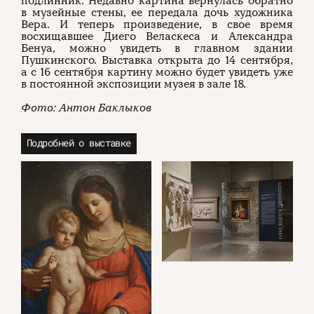
подлинник. Недавно картина вернулась обратно
в музейные стены, ее передала дочь художника
Вера. И теперь произведение, в свое время
О проекте
ЧТИВО ДОМ
Рекламодателям
восхищавшее Диего Веласкеса и Александра
Команда
YouTube
Бенуа, можно увидеть в главном здании
Авторы
Telegram
Пушкинского. Выставка открыта до 14 сентября,
Журнал
VK
а с 16 сентября картину можно будет увидеть уже
в постоянной экспозиции музея в зале 18.
Фото: Антон Баклыков
Подписаться на журнал
Подробней о выставке
Пользовательское соглашение
Политика конфиденциальности
(c) ЧТИВО 2026. Все права защищены
16+
Разработка:
Astroshock