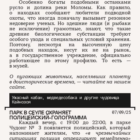
Особенно богаты подобными останками
русло и долина реки Моломы. Как правило,
о находках сообщают любители подводной
охоты, что иногда поначалу вызывает резонное
недоверие ученых. Но здешние люди (и рыбаки
не исключение) грамотные, знают, что такие
древние биологические субстанции требуют
особого ухода и специальных условий хранения.
Поэтому, несмотря на высоченную цену
подобных находок, несут их не на рынок,
а в государственное учреждение, официально
работающее по этому профилю. То есть —
в музей.
О пугающих животных, населявших планету
в доисторические времена, — читайте на нашем
сайте.
Ужасный кабан, медведесобака и другие чудовища
Кайнозоя
ПАРК В СЕУЛЕ ОХРАНЯЕТ
07/09/25
ПОЛИЦЕЙСКИЙ-ГОЛОГРАММА
Каждый вечер, с 19:00 до 22:00, в парке
Чудонг № 3 появляется полицейский, который
напоминает жителям, что
«в чрезвычайных
ситуациях полиция отреагирует немедленно»