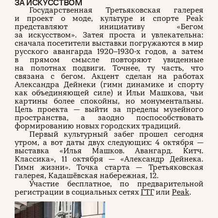
ЗА ИСКУССТВОМ
Государственная Третьяковская галерея
и проект о моде, культуре и спорте Peak
представляют инициативу «Бегом
за искусством». Затея проста и увлекательна:
сначала посетители выставки погружаются в мир
русского авангарда 1920–1930-х годов, а затем
в прямом смысле повторяют увиденные
на полотнах подвиги. Точнее, ту часть, что
связана с бегом. Акцент сделан на работах
Александра Дейнеки (гимн динамике и спорту
как объединяющей силе) и Ильи Машкова, чьи
картины более спокойны, но монументальны.
Цель проекта — выйти за пределы музейного
пространства, а заодно поспособствовать
формированию новых городских традиций.
Первый культурный забег прошел сегодня
утром, а вот даты двух следующих: 4 октября —
выставка «Илья Машков. Авангард. Китч.
Классика», 11 октября — «Александр Дейнека.
Гимн жизни». Точка старта — Третьяковская
галерея, Кадашёвская набережная, 12.
Участие бесплатное, по предварительной
регистрации в социальных сетях
ГТГ
или
Peak
.