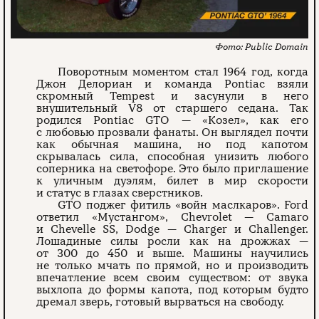
Public Domain
Поворотным моментом стал 1964 год, когда
Джон Делориан и команда Pontiac взяли
скромный Tempest и засунули в него
внушительный V8 от старшего седана. Так
родился Pontiac GTO — «Козел», как его
с любовью прозвали фанаты. Он выглядел почти
как обычная машина, но под капотом
скрывалась сила, способная унизить любого
соперника на светофоре. Это было приглашение
к уличным дуэлям, билет в мир скорости
и статус в глазах сверстников.
GTO поджег фитиль «войн маслкаров». Ford
ответил «Мустангом», Chevrolet — Camaro
и Chevelle SS, Dodge — Charger и Challenger.
Лошадиные силы росли как на дрожжах —
от 300 до 450 и выше. Машины научились
не только мчать по прямой, но и производить
впечатление всем своим существом: от звука
выхлопа до формы капота, под которым будто
дремал зверь, готовый вырваться на свободу.