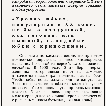
микробная теория болезней к середине XIX века
наконец-то стала вызывать доверие граждан,
и юбки укоротили.
«Хромая юбка»,
популярная в XX веке,
не была воздушной,
как газовая, или
пышной, наподобие
юбки с кринолином.
Она даже не касалась земли, но при этом
полностью оправдывала свое «нездоровое»
название. По одной из версий, фасон появился
случайно. В 1908 году Эдит Берг, первая
женщина, совершившая полет на самолете
в качестве пассажира, поднималась на борт.
Чтобы юбка не задралась или не запуталась,
Берг подвязала ее в области коленей куском
шпагата. Семенящая, чуть прихрамывающая
походка Эдит в новом наряде вдохновила
модельеров (а позже и дизайнеров классической
с рифленым низом бутылки для кока-колы).