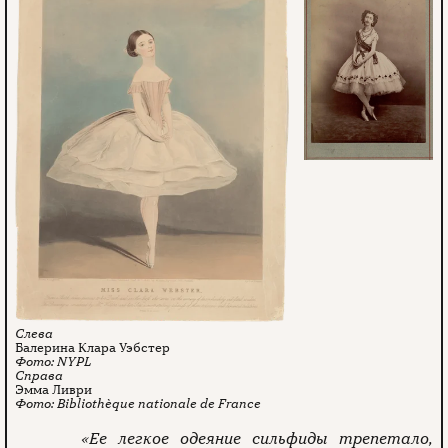
Балерина Клара Уэбстер
NYPL
Эмма Ливри
Bibliothèque nationale de France
«Ее легкое одеяние сильфиды трепетало,