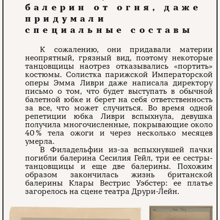
балерин от огня, даже
придумали
специальные составы
К сожалению, они придавали материи
неопрятный, грязный вид, поэтому некоторые
танцовщицы наотрез отказывались «портить»
костюмы. Солистка парижской Императорской
оперы Эмма Ливри даже написала директору
письмо о том, что будет выступать в обычной
балетной юбке и берет на себя ответственность
за все, что может случиться. Во время одной
репетиции юбка Ливри вспыхнула, девушка
получила многочисленные, покрывающие около
40 % тела ожоги и через несколько месяцев
умерла.
В Филадельфии из-за вспыхнувшей пачки
погибли балерина Сесилия Гейл, три ее сестры-
танцовщицы и еще две балерины. Похожим
образом закончилась жизнь британской
балерины Клары Вестрис Уэбстер: ее платье
загорелось на сцене театра Друри-Лейн.