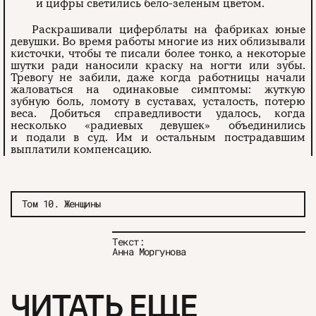
и цифры светились бело-зеленым цветом.
Раскрашивали циферблаты на фабриках юные
девушки. Во время работы многие из них облизывали
кисточки, чтобы те писали более тонко, а некоторые
шутки ради наносили краску на ногти или зубы.
Тревогу не забили, даже когда работницы начали
жаловаться на одинаковые симптомы: жуткую
зубную боль, ломоту в суставах, усталость, потерю
веса. Добиться справедливости удалось, когда
несколько «радиевых девушек» объединились
и подали в суд. Им и остальным пострадавшим
выплатили компенсацию.
Том 10. Женщины
Текст:
Анна Моргунова
ЧИТАТЬ ЕЩЕ
О проекте
ЧТИВО ДОМ
Рекламодателям
Команда
YouTube