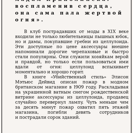
воспламенив сердца,
она сама пала жертвой
огня».
В клуб пострадавших от моды в XIX веке
входили не только любительницы пышных юбок,
но и дамы, покупавшие гребни из целлулоида.
Эти доступные по цене аксессуары внешне
напоминали дорогие черепаховые и быстро
стали популярны. Они служили хозяйкам верой
и правдой, но только если пользоваться ими
вдали от огня: целлулоид вспыхивает
моментально и хорошо горит.
В книге «Убийственный стиль» Элисон
Мэтьюс Дейвид описан пожар в модном
британском магазине в 1909 году. Раскладывая
на украшенной ватным снегом рождественской
витрине аксессуары из целлулоида, продавец
случайно перевернул лампу. Чуть меньше чем
за десять минут пожар охватил пять этажей
магазина, погибли девять сотрудников
и пострадали сорок зданий.