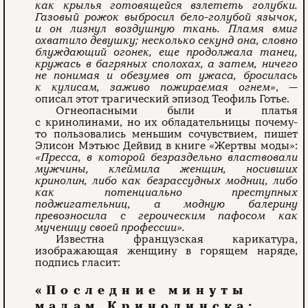
как крылья готовящейся взлететь голубки.
Газовый рожок выбросил бело-голубой язычок,
и он лизнул воздушную ткань. Пламя вмиг
охватило девушку; несколько секунд она, словно
блуждающий огонек, еще продолжала танец,
кружась в багряных сполохах, а затем, ничего
не понимая и обезумев от ужаса, бросилась
к кулисам, заживо пожираемая огнем»
, —
описал этот трагический эпизод Теофиль Готье.
Огнеопасными были и платья
с кринолинами, но их обладательницы почему-
то пользовались меньшим сочувствием, пишет
Элисон Мэтьюс Дейвид в книге «Жертвы моды»:
«Пресса, в которой безраздельно властвовали
мужчины, клеймила женщин, носивших
кринолин, либо как безрассудных модниц, либо
как потенциально преступных
поджигательниц, а модную балерину
превозносила с героическим пафосом как
мученицу своей профессии».
Известна французская карикатура,
изображающая женщину в горящем наряде,
подпись гласит:
«Последние минуты
мадам Кринолинска: