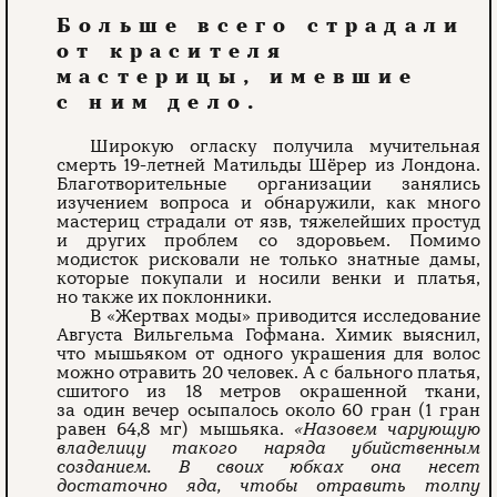
Больше всего страдали
от красителя
мастерицы, имевшие
с ним дело.
Широкую огласку получила мучительная
смерть 19-летней Матильды Шёрер из Лондона.
Благотворительные организации занялись
изучением вопроса и обнаружили, как много
мастериц страдали от язв, тяжелейших простуд
и других проблем со здоровьем. Помимо
модисток рисковали не только знатные дамы,
которые покупали и носили венки и платья,
но также их поклонники.
В «Жертвах моды» приводится исследование
Августа Вильгельма Гофмана. Химик выяснил,
что мышьяком от одного украшения для волос
можно отравить 20 человек. А с бального платья,
сшитого из 18 метров окрашенной ткани,
за один вечер осыпалось около 60 гран (1 гран
равен 64,8 мг) мышьяка.
«Назовем чарующую
владелицу такого наряда убийственным
созданием. В своих юбках она несет
достаточно яда, чтобы отравить толпу