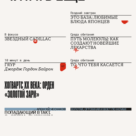
Авторы
Telegram
Журнал
VK
Поздний завтрак
ЭТО БАЗА: ЛЮБИМЫЕ
БЛЮДА ЯПОНЦЕВ
Подписаться на журнал
В фокусе
Среда обитания
ЗВЕЗДНЫЙ CADILLAC
ПУТЬ МОЛЕКУЛЫ: КАК
СОЗДАЮТ НОВЕЙШИЕ
ЛЕКАРСТВА
Пользовательское соглашение
Политика конфиденциальности
10 минут в день
Среда обитания
ГЯУР
ТО, ЧТО ТЕБЯ КАСАЕТСЯ
чт
Джордж Гордон Байрон
ХОГВАРТС XX ВЕКА: ОРДЕН
(c) ЧТИВО 2026. Все права защищены
16+
«ЗОЛОТОЙ ЗАРИ»
Разработка:
Astroshock
АЛЕКСЕЙ ЧЕСНАКОВ
ЗОЛОТАЯ, ОГРОМНАЯ И ВОЕТ ПО НОЧАМ
ПОПАДАЮЩИЙ В ТАКТ.
О «СВОЕМ» ВЫСОЦКОМ —
РАЗНОМ В РАЗНЫЕ ВРЕМЕНА,
НО ВСЕГДА НАХОДЯЩЕМСЯ
ГДЕ-ТО РЯДОМ.