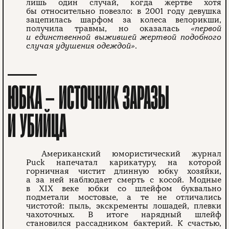
лишь один случай, когда жертве хотя
бы относительно повезло: в 2001 году девушка
зацепилась шарфом за колеса велорикши,
получила травмы, но оказалась
«первой
и единственной выжившей жертвой подобного
случая удушения одеждой»
.
ЮБКА — ИСТОЧНИК ЗАРАЗЫ
И УБИЙЦА
Американский юмористический журнал
Puck напечатал карикатуру, на которой
горничная чистит длинную юбку хозяйки,
а за ней наблюдает смерть с косой. Модные
в XIX веке юбки со шлейфом буквально
подметали мостовые, а те не отличались
чистотой: пыль, экскременты лошадей, плевки
чахоточных. В итоге нарядный шлейф
становился рассадником бактерий. К счастью,