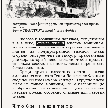
Балерина Джосефин Фаррен, чей наряд загорелся прямо
на сцене
GRANGER Historical Picture Archive
Любовь к воздушным нарядам, популярным
в XIX веке,
стоила жизни
многим модницам:
вспыхнувшие от свечи или керосиновой лампы
платья из полупрозрачной газовой ткани
сгорали быстрее чем за минуту. Крахмальный
раствор, который использовали, чтобы придать
складкам особую пышность, делал наряды еще
более горючими.
Среди других известных жертв — жена
американского поэта Генри Лонгфелло Фэнни и
сводные сестры Оскара Уайльда. В группе риска
были не только модницы, но и балерины: до
изобретения электричества сцену освещали
газовые рожки, особенно опасные для газовых
тканей.
Чтобы защитить