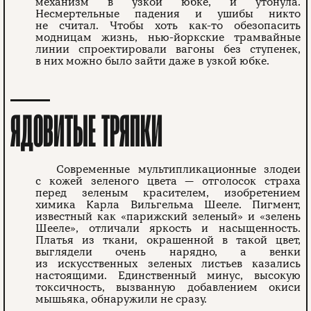
механизм в узкой юбке, и утонула.
Несмертельные падения и ушибы никто
не считал. Чтобы хоть как-то обезопасить
модницам жизнь, нью-йоркские трамвайные
линии спроектировали вагоны без ступенек,
в них можно было зайти даже в узкой юбке.
ЯДОВИТЫЕ ТРЯПКИ
Современные мультипликационные злодеи
с кожей зеленого цвета — отголосок страха
перед зеленым красителем, изобретением
химика Карла Вильгельма Шееле. Пигмент,
известный как «парижский зеленый» и «зелень
Шееле», отличали яркость и насыщенность.
Платья из ткани, окрашенной в такой цвет,
выглядели очень нарядно, а венки
из искусственных зеленых листьев казались
настоящими. Единственный минус, высокую
токсичность, вызванную добавлением окиси
мышьяка, обнаружили не сразу.