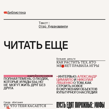
Библиотека
Текст:
Отар Кушанашвили
ЧИТАТЬ ЕЩЕ
Большие деньги
КАК РАСТИТЬ ТЕХ, КТО
МЕНЯЕТ ПРАВИЛА ИГРЫ
ИНТЕРВЬЮ:
АЛЕКСАНДР
АНДРЕЙ КОЛЕСНИКОВ
ПОЛНАЯ ТЕМЕНЬ. О ЛЮДЯХ,
ЦИМАЙЛО
И
НИКОЛАЙ
КОТОРЫЕ И РАДЫ БЫ, НО
ЛЯШЕНКО
О ТОМ, КАК
НЕ МОГУТ ЖИТЬ ДРУГ БЕЗ
СТРОИТЬ НОВОЕ
ДРУГА
В ОКРУЖЕНИИ ОБЪЕКТОВ
КУЛЬТУРНОГО НАСЛЕДИЯ
ПУСТЬ ЕДЯТ ПИРОЖНЫЕ: МИФЫ
Среда обитания
О проекте
ЧТИВО ДОМ
Рекламодателям
ТО, ЧТО ТЕБЯ КАСАЕТСЯ