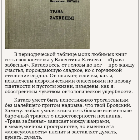
В периодической таблице моих любимых книг
есть своя клеточка у Валентина Катаева — «Трава
забвенья». Катаев весь, от головы до ног — про жажду
счастья, порождающую сладкое, но с горчинкой
стеснение сердца. Он спасает, если вы, как я,
искалечены невротическими опасениями по поводу
тщетности и пустоты жизни, изъедены, как я,
обостренным чувством онтологической ущербности.
Катаев умеет быть непостижимо трогательным —
без малейшего притом надрыва, что твой Бродский.
Замечу: любая умная книга есть больше или меньше
барочный трактат о недостоверности познания.
«Трава забвенья» зависает между жанрами,
в межеумочном пространстве, но именно эта
«межеумочность» пленит и заставляет думать,
думать, думать.