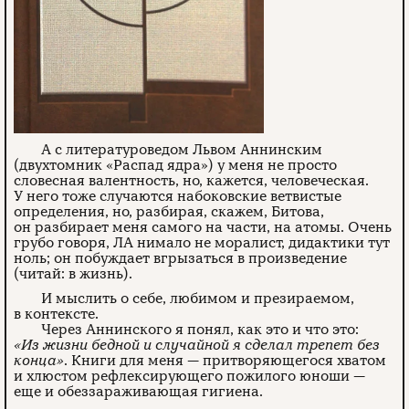
А с литературоведом Львом Аннинским
(двухтомник «Распад ядра») у меня не просто
словесная валентность, но, кажется, человеческая.
У него тоже случаются набоковские ветвистые
определения, но, разбирая, скажем, Битова,
он разбирает меня самого на части, на атомы. Очень
грубо говоря, ЛА нимало не моралист, дидактики тут
ноль; он побуждает вгрызаться в произведение
(читай: в жизнь).
И мыслить о себе, любимом и презираемом,
в контексте.
Через Аннинского я понял, как это и что это:
«Из жизни бедной и случайной я сделал трепет без
конца»
. Книги для меня — притворяющегося хватом
и хлюстом рефлексирующего пожилого юноши —
еще и обеззараживающая гигиена.