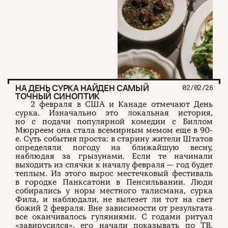
О проекте
ЧТИВО ДОМ
Рекламодателям
Команда
YouTube
Авторы
Telegram
Журнал
VK
Подписаться на журнал
НА ДЕНЬ СУРКА НАЙДЕН САМЫЙ
02/02/26
ТОЧНЫЙ СИНОПТИК
2 февраля в США и Канаде отмечают День
сурка. Изначально это локальная история,
но с подачи популярной комедии с Биллом
Пользовательское соглашение
Мюрреем она стала всемирным мемом еще в 90-
Политика конфиденциальности
е. Суть события проста: в старину жители Штатов
определяли погоду на ближайшую весну,
наблюдая за грызунами. Если те начинали
выходить из спячки к началу февраля — год будет
теплым. Из этого вырос местечковый фестиваль
(c) ЧТИВО 2026. Все права защищены
16+
в городке Панксатони в Пенсильвании. Люди
Разработка:
Astroshock
собирались у норы местного талисмана, сурка
Фила, и наблюдали, не вылезет ли тот на свет
божий 2 февраля. Вне зависимости от результата
все оканчивалось гуляниями. С годами ритуал
«завирусился», его начали показывать по ТВ,