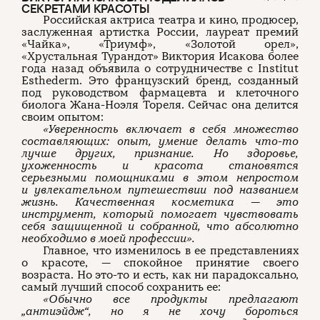
СЕКРЕТАМИ КРАСОТЫ
Российская актриса театра и кино, продюсер,
заслуженная артистка России, лауреат премий
«Чайка», «Триумф», «Золотой орел»,
«Хрустальная Турандот» Виктория Исакова более
года назад объявила о сотрудничестве с Institut
Esthederm. Это французский бренд, созданный
под руководством фармацевта и клеточного
биолога Жана-Ноэля Тореля. Сейчас она делится
своим опытом:
«Уверенность включает в себя множество
составляющих: опыт, умение делать что-то
лучше других, признание. Но здоровье,
ухоженность и красота становятся
серьезными помощниками в этом непростом
и увлекательном путешествии под названием
жизнь. Качественная косметика — это
инструмент, который помогает чувствовать
себя защищенной и собранной, что абсолютно
необходимо в моей профессии».
Главное, что изменилось в ее представлениях
о красоте, — спокойное принятие своего
возраста. Но это-то и есть, как ни парадоксально,
самый лучший способ сохранить ее:
«Обычно все продукты предлагают
„антиэйдж“, но я не хочу бороться