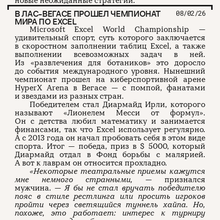
новые неожиданные стратегии.
В ЛАС-ВЕГАСЕ ПРОШЕЛ ЧЕМПИОНАТ
08/02/26
МИРА ПО EXCEL
Microsoft Excel World Championship —
удивительный спорт, суть которого заключается
в скоростном заполнении таблиц Excel, а также
выполнении всевозможных задач в ней.
Из «развлечения для ботаников» это доросло
до события международного уровня. Нынешний
чемпионат прошел на киберспортивной арене
HyperX Arena в Вегасе — с помпой, фанатами
и звездами из разных стран.
Победителем стал Диармайд Ирли, которого
называют «Лионелем Месси от формул».
Он с детства любил математику и занимается
финансами, так что Excel использует регулярно.
А с 2013 года он начал пробовать себя в этом виде
спорта. Итог — победа, приз в $ 5000, который
Диармайд отдал в Фонд борьбы с малярией.
А вот к лаврам он относится прохладно.
«Некоторые театральные приемы кажутся
мне немного странными, —
признался
мужчина.
— Я бы не стал вручать победителю
пояс в стиле рестлинга или просить игроков
пройти через светящийся туннель хайпа. Но,
похоже, это работает: интерес к турниру