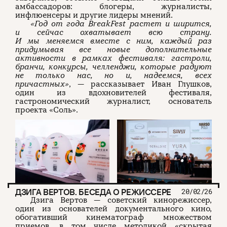
амбассадоров: блогеры, журналисты,
инфлюенсеры и другие лидеры мнений.
«Год от года BreakFest растет и ширится,
и сейчас охватывает всю страну.
И мы меняемся вместе с ним, каждый раз
придумывая все новые дополнительные
активности в рамках фестиваля: гастроли,
бранчи, конкурсы, челленджи, которые радуют
не только нас, но и, надеемся, всех
причастных»
, — рассказывает Иван Глушков,
один из вдохновителей фестиваля,
гастрономический журналист, основатель
проекта «Соль».
ДЗИГА ВЕРТОВ. БЕСЕДА О РЕЖИССЕРЕ
20/02/26
Дзига Вертов — советский кинорежиссер,
один из основателей документального кино,
обогативший кинематограф множеством
приемов, в том числе методикой «скрытая