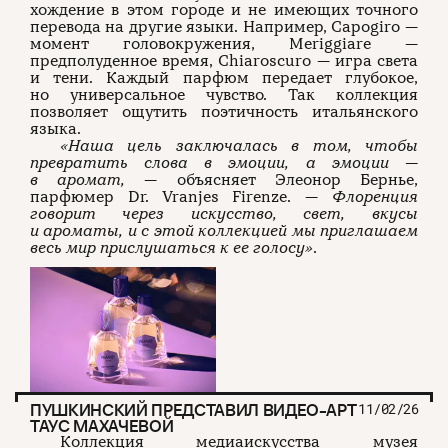
хождение в этом городе и не имеющих точного
перевода на другие языки. Например, Capogiro —
момент головокружения, Meriggiare —
предполуденное время, Chiaroscuro — игра света
и тени. Каждый парфюм передает глубокое,
но универсальное чувство. Так коллекция
позволяет ощутить поэтичность итальянского
языка.
«Наша цель заключалась в том, чтобы
превратить слова в эмоции, а эмоции —
в аромат,
— объясняет Элеонор Бернье,
парфюмер Dr. Vranjes Firenze. —
Флоренция
говорит через искусство, свет, вкусы
и ароматы, и с этой коллекцией мы приглашаем
весь мир прислушаться к ее голосу»
.
ПУШКИНСКИЙ ПРЕДСТАВИЛ ВИДЕО-АРТ
11/02/26
ТАУС МАХАЧЕВОЙ
Коллекция медиаискусства музея