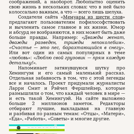
соображений, а наоборот. Любопытно оценить
свою жизнь в нескольких словах: что в ней было
колоссально важным, а что — всего лишь шелуха.
Создатели сайта «
Мемуары из шести слов
»
предлагают пользователям пофилософствовать
и вычленить самое главное в их жизни. Юмор
и абсурд не возбраняются, в них может быть даже
больше правды. Например:
«Дважды женат,
дважды разведен, трижды непоколебим»
.
«Счастье — это пес, барахтающийся в снегу»
.
Или вот один из самых популярных в теме
«любовь»:
«Люблю свой грузовик — прям каждую
детальку!».
Напоминает затянувшуюся шутку про
Хемингуэя и его самый маленький рассказ.
Отдельная забавность в том, что с этой легенды
все и началось. Проект придумали журналисты
Ларри Смит и Рэйчел Фершлейзер, которые
размышляли о том, что каждый человек в мире —
и есть такой Хемингуэй. На сайте выложено
больше 2 миллионов заметок. Редакторы
отбирают лучшие, выкладывая на главную
и разбивая по разным темам: «Отцы», «Матери»,
«Еда», «Работа», «Советы» и многие другие.