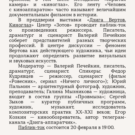
камера» и «киноглаз». Его ленту «Человек
с киноаппаратом» часто называют величайшим
документальным фильмом в истории.
В преддверии выставки «
Дзига Вертов.
Киноглаз
» Центр «Зотов» проводит паблик-ток
о произведениях режиссера. Писатель,
драматург и сценарист Валерий Печейкин
соберет представителей разных творческих
профессий. В центре дискуссии — феномен
Вертова как действующего художника, чьи идеи
продолжают определять развитие визуальных
и звуковых искусств.
Модератор — Валерий Печейкин, писатель,
драматург, сценарист. Спикеры: Федор
Кудрявцев — режиссер, сценарист (фильм
«Ровесник», сериал «Ничего личного»); Юрий
Пальмин — архитектурный фотограф, художник,
преподаватель; Галина Мызникова — художница,
входит в состав группы «Провмыза»; Сергей
Зыков — куратор публичных программ,
художник, музыкант, исследователь
композиторских практик XX–XXI веков; Егор
Козкин — кинообозреватель, автор телеграм-
канала «Дзига-аппаратчик».
Паблик-ток
состоится 20 февраля в 19:00.