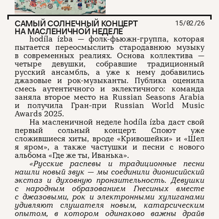
САМЫЙ СОЛНЕЧНЫЙ КОНЦЕРТ
15/02/26
НА МАСЛЕНИЧНОЙ НЕДЕЛЕ
hodíla ízba — фолк-фьюжн-группа, которая
пытается переосмыслить стародавнюю музыку
в современных реалиях. Основа коллектива —
четыре девушки, собравшие традиционный
русский ансамбль, а уже к нему добавились
джазовые и рок-музыканты. Публика оценила
смесь аутентичного и эклектичного: команда
заняла второе место на Russian Seasons Arabia
и получила Гран-при Russian World Music
Awards 2025.
На масленичной неделе hodíla ízba даст свой
первый сольный концерт. Споют уже
сложившиеся хиты, вроде «Кривошейки» и «Шел
я яром», а также частушки и песни с нового
альбома «Где же ты, Иванька».
«Русские распевы и традиционные песни
нашли новый звук — мы соединили дионисийский
экстаз и духовную пронзительность. Девушки
с народным образованием Гнесиных вместе
с джазовыми, рок и электронными хулиганами
удивляют слушателя новым, катарсическим
опытом, в котором одинаково важны драйв