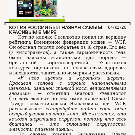
КОТ ИЗ РОССИИ БЫЛ НАЗВАН САМЫМ
04/02/26
КРАСИВЫМ В МИРЕ
Кот по кличке Эксклюзив попал на вершину
рейтинга Всемирной федерации кошек — WCF.
Он обогнал тысячи собратьев из 18 стран. Его вес
(7 килограммов), а также гармоничность тела
были названы эталонными для породы —
британской короткошерстной. Участников
конкурса оценивали по показателям здоровья
и внешности, тщательно измеряя и растягивая.
«У него густая и короткая шерсть.
Красивая голова с хорошо наполненными
щечками, изящной спинкой носа, великолепными
глазами»
, — отметили знатоки. Фелинолог
(то есть эксперт по анатомии кошачьих) Ольга
Груздь, осматривавшая Эксклюзива для WCF,
рассказывает:
«Попробуйте найти хоть один
острый уголок на этом коте. Мне кажется, что
каждая шерстинка округлая, потому что весь
британец — это сплошные округлости,
мягкости, плавные линии»
.
По словам хозяйки Эксклюзива Ольги