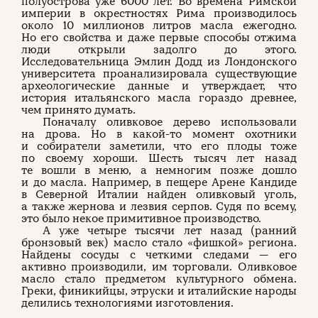
полуострова уже 6000 лет. Во времена Римской
империи в окрестностях Рима производилось
около 10 миллионов литров масла ежегодно.
Но его свойства и даже первые способы отжима
люди открыли задолго до этого.
Исследовательница Эмлин Додд из Лондонского
университета проанализировала существующие
археологические данные и утверждает, что
история итальянского масла гораздо древнее,
чем принято думать.
Поначалу оливковое дерево использовали
на дрова. Но в какой-то момент охотники
и собиратели заметили, что его плоды тоже
по своему хороши. Шесть тысяч лет назад
те вошли в меню, а немногим позже дошло
и до масла. Например, в пещере Арене Кандиде
в Северной Италии найден оливковый уголь,
а также жернова и лезвия серпов. Судя по всему,
это было некое примитивное производство.
А уже четыре тысячи лет назад (ранний
бронзовый век) масло стало «фишкой» региона.
Найдены сосуды с четкими следами — его
активно производили, им торговали. Оливковое
масло стало предметом культурного обмена.
Греки, финикийцы, этруски и италийские народы
делились технологиями изготовления.