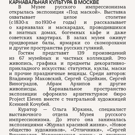
КАРНАВАЛЬНАЯ КУЛЬТУРА В МОСКВЕ
В Музее русского импрессионизма
открылась экспозиция «Под маской». Выставка
охватывает целое столетие
(с 1830‑х по 1930‑е годы) и рассказывает
о карнавалах и маскарадах, проводившихся
в знатных домах, богемных кафе и даже
советских квартирах. В залах музея оживут
придворные балы, ярмарки со скоморохами
и другие пространства русских гуляний.
Гостям представят 139 произведений
из 67 музейных и частных коллекций. Это
живопись, графика и предметы декоративно-
прикладного искусства: статуэтки, куклы, маски
и прочие праздничные вещицы. Среди авторов:
Владимир Маковский, Сергей Судейкин, Сергей
Виноградов, Абрам Архипов и другие
живописцы. Карнавальное пространство
экспозиции оформило архитектурное бюро
Project Eleven вместе с театральной художницей
Ксенией Кочубей.
Куратор — Ольга Юркина, специалист
выставочного отдела Музея русского
импрессионизма. До этого она занималась
экспозициями «Журнал красивой жизни», «Новое
общество художников», «Отличники», «Сергей