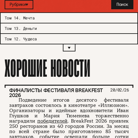
Рубрики
Поиск
Том 14
.
Мечта
Том 13
.
Деньги
Том 12
.
Чудеса
ХОРОШИЕ НОВОСТИ
ФИНАЛИСТЫ ФЕСТИВАЛЯ BREAKFEST
20/02/26
2026
Подведение итогов десятого фестиваля
завтраков состоялось в кинотеатре «Иллюзион».
Организаторы и идейные вдохновители Иван
Глушков и Мария Тюменева торжественно
наградили
победителей
. BreakFest 2026 привлек
250 ресторанов из 40 городов России. За месяц
по всей стране было приготовлено 85 тысяч
завтраков, событие освещали больше сотни