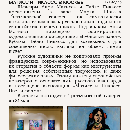
МАТИСС И ПИКАССО В МОСКВЕ
17/02/26
Шедевры Анри Матисса и Пабло Пикассо
представлены в зале Марка Шагала
Третьяковской галереи. Так символически
показана взаимосвязь русского авангарда и его
европейских современников. Под знаком Анри
Матисса проходило формирование
художественного объединения «Бубновый валет».
Кубизм Пабло Пикассо дал возможность для
совершенно иного взгляда на объем, линии
и свет.
Русские художники не копировали приемы
французских современников, но использовали
их открытия в области формы как инструменты
для решения собственных творческих и даже
философских задач. Этому диалогу европейских
новаторов с основателями русского авангарда
и посвящена экспозиция «Матисс и Пикассо.
Цвет и форма».
Выставка
проходит в Третьяковской галерее
до 31 мая.