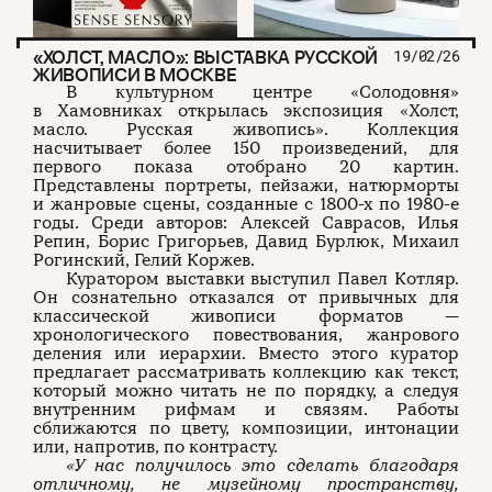
«ХОЛСТ, МАСЛО»: ВЫСТАВКА РУССКОЙ
19/02/26
ЖИВОПИСИ В МОСКВЕ
В культурном центре «Солодовня»
в Хамовниках открылась экспозиция «Холст,
масло. Русская живопись». Коллекция
насчитывает более 150 произведений, для
первого показа отобрано 20 картин.
Представлены портреты, пейзажи, натюрморты
и жанровые сцены, созданные с 1800-х по 1980-е
годы. Среди авторов: Алексей Саврасов, Илья
Репин, Борис Григорьев, Давид Бурлюк, Михаил
Рогинский, Гелий Коржев.
Куратором выставки выступил Павел Котляр.
Он сознательно отказался от привычных для
классической живописи форматов —
хронологического повествования, жанрового
деления или иерархии. Вместо этого куратор
предлагает рассматривать коллекцию как текст,
который можно читать не по порядку, а следуя
внутренним рифмам и связям. Работы
сближаются по цвету, композиции, интонации
или, напротив, по контрасту.
«У нас получилось это сделать благодаря
отличному, не музейному пространству,