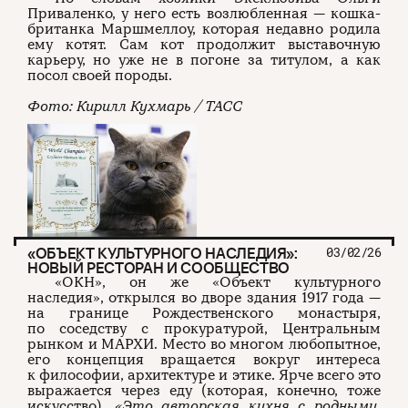
Приваленко, у него есть возлюбленная — кошка-
британка Маршмеллоу, которая недавно родила
ему котят. Сам кот продолжит выставочную
карьеру, но уже не в погоне за титулом, а как
посол своей породы.
Фото: Кирилл Кухмарь / ТАСС
«ОБЪЕКТ КУЛЬТУРНОГО НАСЛЕДИЯ»:
03/02/26
НОВЫЙ РЕСТОРАН И СООБЩЕСТВО
«ОКН», он же «Объект культурного
наследия», открылся во дворе здания 1917 года —
на границе Рождественского монастыря,
по соседству с прокуратурой, Центральным
рынком и МАРХИ. Место во многом любопытное,
его концепция вращается вокруг интереса
к философии, архитектуре и этике. Ярче всего это
выражается через еду (которая, конечно, тоже
искусство).
«Это авторская кухня с родными,