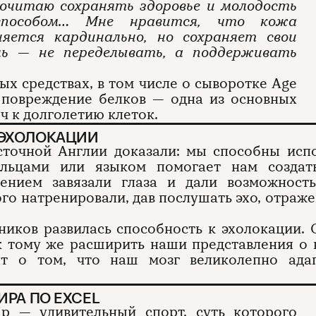
почитаю сохранять здоровье и молодость
способом… Мне нравится, что кожа
яется кардинально, но сохраняет свои
ль — не переделывать, а поддерживать
ых средствах, в том числе о сыворотке Age
 повреждение белков — одна из основных
ч к долголетию клеток.
 ЭХОЛОКАЦИИ
сточной Англии доказали: мы способны испо
альцами или языком помогает нам созда
ением завязали глаза и дали возможность
го натренировали, дав послушать эхо, отраж
тников развилась способность к эхолокации. 
 тому же расширить наши представления о 
рят о том, что наш мозг великолепно ада
РА ПО EXCEL
ip — удивительный спорт, суть которого