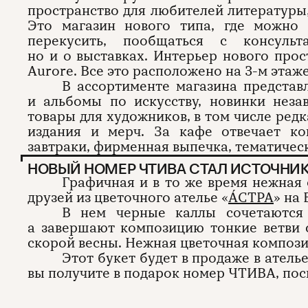
пространство для любителей литературы,
Это магазин нового типа, где можно 
перекусить, пообщаться с консуль
но и о выставках. Интерьер нового про
Aurore. Все это расположено на 3-м этаже
В ассортименте магазина представ
и альбомы по искусству, новинки незав
товары для художников, в том числе ред
издания и мерч. За кафе отвечает к
завтраки, фирменная выпечка, тематичес
НОВЫЙ НОМЕР ЧТИВА СТАЛ ИСТОЧНИ
Графичная и в то же время нежная
друзей из цветочного ателье «
ÁСТРА
» на
В нем черные каллы сочетаются
а завершают композицию тонкие ветви 
скорой весны. Нежная цветочная компози
Этот букет будет в продаже в атель
вы получите в подарок номер ЧТИВА, п