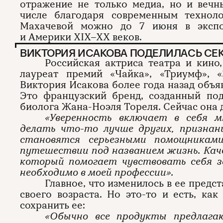
отражение не только медиа, но и вечн
числе благодаря современным технол
Махачевой можно до 7 июня в экспо
и Америки XIX–XX веков.
ВИКТОРИЯ ИСАКОВА ПОДЕЛИЛАСЬ СЕ
Российская актриса театра и кино,
лауреат премий «Чайка», «Триумф», «
Виктория Исакова более года назад объяв
Это французский бренд, созданный по
биолога Жана-Ноэля Тореля. Сейчас она 
«Уверенность включает в себя 
делать что-то лучше других, признан
становятся серьезными помощникам
путешествии под названием жизнь. Ка
который помогает чувствовать себя 
необходимо в моей профессии».
Главное, что изменилось в ее предс
своего возраста. Но это-то и есть, ка
сохранить ее:
«Обычно все продукты предлага