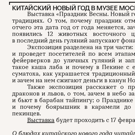
КИТАЙСКИЙ НОВЫЙ ГОД В МУЗЕЕ МО
Выставка «Праздник Весны. Новый г
традициях. О том, почему праздник от
отчего эта дата год от года меняется, з
появились 12 животных восточного 
в последний день гуляний запускают фон
Экспозиция разделена на три части:
и проведет посетителей по всем этапа
фейерверков до уличных гуляний и зап
такое каша лаба и почему в Пекине с 
суматоха, как украшается традиционный
и зачем на нем сжигают деньги в канун Но
Также экспозиция расскажет о пр
драконов и львов, о том, зачем в небо 
и бьют в барабан тайпингу; о Празднике
и почему боярышник в карамели до 
пекинцев.
Выставка
будет проходить с 17 февра
О блюдах китайского нового года читай