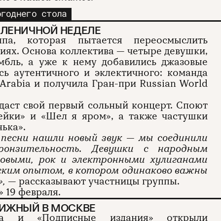
огоднего стола
СЛЕНИЧНОЙ НЕДЕЛЕ
ппа, которая пытается переосмыслить
иях. Основа коллектива — четыре девушки,
мбль, а уже к нему добавились джазовые
сь аутентичного и эклектичного: команда
 Arabia и получила Гран-при Russian World
 даст свой первый сольный концерт. Споют
ейки» и «Шел я яром», а также частушки
нька».
 песни нашли новый звук — мы соединили
ронзительность. Девушки с народным
зовыми, рок и электронными хулиганами
ским опытом, в котором одинаково важны
»,
— рассказывают участницы группы.
» 19 февраля.
ИЖНЫЙ В МОС­КВЕ
зма и «
Подписные издания
» открыли