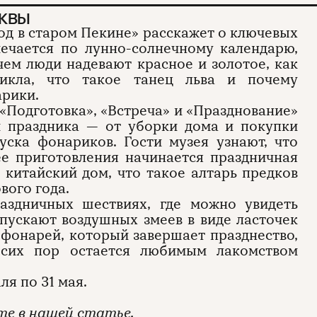
СКВЫ
од в старом Пекине» расскажет о ключевых
мечается по лунно-солнечному календарю,
ачем люди надевают красное и золотое, как
цикла, что такое танец льва и почему
арики.
 «Подготовка», «Встреча» и «Празднование»
м праздника — от уборки дома и покупки
уска фонариков. Гости музея узнают, что
ее приготовления начинается праздничная
 китайский дом, что такое алтарь предков
вого года.
аздничных шествиях, где можно увидеть
запускают воздушных змеев в виде ласточек
 фонарей, который завершает празднество,
сих пор остается любимым лакомством
ля по 31 мая.
те в нашей статье.