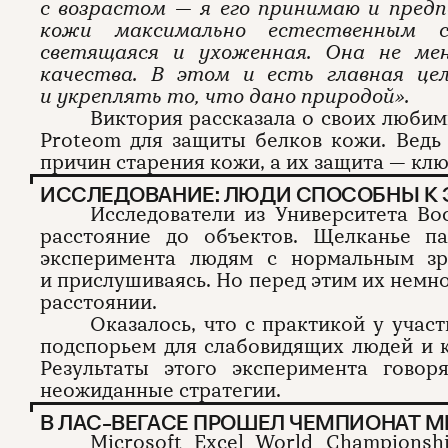
с возрастом — я его принимаю и пред
кожи максимально естественным 
светящаяся и ухоженная. Она не мен
качества. В этом и есть главная це
и укреплять то, что дано природой».
Виктория рассказала о своих любим
Proteom для защиты белков кожи. Ведь
причин старения кожи, а их защита — клю
ИССЛЕДОВАНИЕ: ЛЮДИ СПОСОБНЫ К
Исследователи из Университета Во
расстояние до объектов. Щелканье п
эксперимента людям с нормальным зр
и прислушиваясь. Но перед этим их немно
расстоянии.
Оказалось, что с практикой у учас
подспорьем для слабовидящих людей и к
Результаты этого эксперимента гово
неожиданные стратегии.
В ЛАС-ВЕГАСЕ ПРОШЕЛ ЧЕМПИОНАТ МИ
Microsoft Excel World Championsh