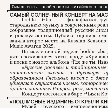
Смысл есть: особенности китайского нов
САМЫЙ СОЛНЕЧНЫЙ КОНЦЕРТ НА МА
hodíla ízba — фолк-фьюжн-гру
стародавнюю музыку в современных реал
собравшие традиционный русский анса
и рок-музыканты. Публика оценила сме
заняла второе место на Russian Seasons
Music Awards 2025.
На масленичной неделе hodíla ízba
уже сложившиеся хиты, вроде «Кривош
и песни с нового альбома «Где же ты, Ива
«Русские распевы и традиционные
дионисийский экстаз и духовную п
образованием Гнесиных вместе с джа
удивляют слушателя новым, катарсиче
драйв и затишье. Ритуал, раж, мистика
Концерт состоится в баре «Чиж и Ко
«ПОДПИСНЫЕ ИЗДАНИЯ» ОТКРЫЛИ КН
Музей русского импрессиони