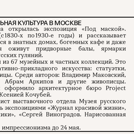
ЬНАЯ КУЛЬТУРА В МОСКВЕ
а открылась экспозиция «Под маской».
с 1830‑х по 1930‑е годы) и рассказывает
ся в знатных домах, богемных кафе и даже
ея оживут придворные балы, ярмарки
сских гуляний.
й из 67 музейных и частных коллекций. Это
ивно-прикладного искусства: статуэтки,
ицы. Среди авторов: Владимир Маковский,
в, Абрам Архипов и другие живописцы.
и оформило архитектурное бюро Project
 Ксенией Кочубей.
ист выставочного отдела Музея русского
сь экспозициями «Журнал красивой жизни»,
ики», «Сергей Виноградов. Нарисованная
 импрессионизма до 24 мая.