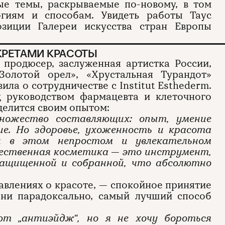
ые темы, раскрываемые по-новому, в том
огиям и способам. Увидеть работы Таус
зиции Галереи искусства стран Европы
КРЕТАМИ КРАСОТЫ
 продюсер, заслуженная артистка России,
Золотой орел», «Хрустальная Турандот»
ила о сотрудничестве с Institut Esthederm.
д руководством фармацевта и клеточного
делится своим опытом:
множество составляющих: опыт, умение
ие. Но здоровье, ухоженность и красота
и в этом непростом и увлекательном
чественная косметика — это инструмент,
защищенной и собранной, что абсолютно
тавлениях о красоте, — спокойное принятие
к ни парадоксально, самый лучший способ
ют „антиэйдж“, но я не хочу бороться