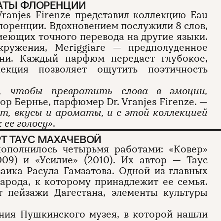
МАТЫ ФЛОРЕНЦИИ
ranjes Firenze представил коллекцию Eau
 Флоренции. Вдохновением послужили 8 слов,
меющих точного перевода на другие языки.
кружения, Meriggiare — предполуденное
ени. Каждый парфюм передает глубокое,
лекция позволяет ощутить поэтичность
, чтобы превратить слова в эмоции,
р Бернье, парфюмер Dr. Vranjes Firenze. —
ет, вкусы и ароматы, и с этой коллекцией
ее голосу»
.
Т ТАУС МАХАЧЕВОЙ
пополнилось четырьмя работами: «Ковер»
2009) и «Усилие» (2010). Их автор — Таус
заика Расула Гамзатова. Одной из главных
народа, к которому принадлежит ее семья.
т пейзажи Дагестана, элементы культуры
ния Пушкинского музея, в которой нашли