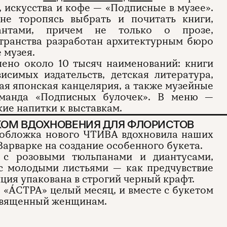
 искусства и кофе — «Подписные в музее».
не торопясь выбрать и почитать книги,
тантами, причем не только о прозе,
странства разработан архитектурным бюро
 музея.
лено около 10 тысяч наименований: книги
исимых издательств, детская литература,
кая японская канцелярия, а также музейные
оманда «Подписных булочек». В меню —
кие напитки к выставкам.
КОМ ВДОХНОВЕНИЯ ДЛЯ ФЛОРИСТОВ
 обложка нового ЧТИВА вдохновила наших
 Варварке на создание особенного букета.
 с розовыми тюльпанами и диантусами,
с молодыми листьями — как предчувствие
ция упакована в строгий черный крафт.
е «ÁСТРА» целый месяц, и вместе с букетом
освященный женщинам.