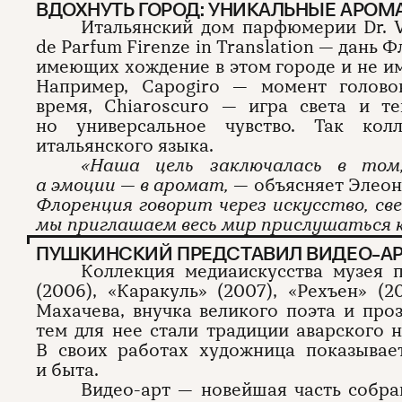
ВДОХНУТЬ ГОРОД: УНИКАЛЬНЫЕ АРО
Итальянский дом парфюмерии Dr. V
de Parfum Firenze in Translation — дань
имеющих хождение в этом городе и не и
Например, Capogiro — момент голово
время, Chiaroscuro — игра света и т
но универсальное чувство. Так кол
итальянского языка.
«Наша цель заключалась в том
а эмоции — в аромат,
— объясняет Элеоно
Флоренция говорит через искусство, св
мы приглашаем весь мир прислушаться к 
ПУШКИНСКИЙ ПРЕДСТАВИЛ ВИДЕО-АР
Коллекция медиаискусства музея 
(2006), «Каракуль» (2007), «Рехъен» (
Махачева, внучка великого поэта и про
тем для нее стали традиции аварского 
В своих работах художница показывае
и быта.
Видео-арт — новейшая часть собра