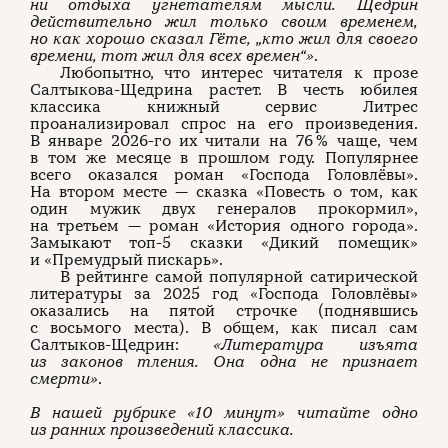
ни отдыха угнетателям мысли. Щедрин
действительно жил только своим временем,
но как хорошо сказал Гёте,
„кто жил для своего
времени, тот жил для всех времен“»
.
Любопытно, что интерес читателя к прозе
Салтыкова-Щедрина растет. В честь юбилея
классика книжный сервис Литрес
проанализировал спрос на его произведения.
В январе 2026-го их читали на 76 % чаще, чем
в том же месяце в прошлом году. Популярнее
всего оказался роман «Господа Головлёвы».
На втором месте — сказка «Повесть о том, как
один мужик двух генералов прокормил»,
на третьем — роман «История одного города».
Замыкают топ-5 сказки «Дикий помещик»
и «Премудрый пискарь».
В рейтинге самой популярной сатирической
литературы за 2025 год «Господа Головлёвы»
оказались на пятой строчке (поднявшись
с восьмого места). В общем, как писал сам
Салтыков-Щедрин:
«Литература изъята
из законов тления. Она одна не признает
смерти»
.
В нашей рубрике «10 минут» читайте одно
из ранних произведений классика.