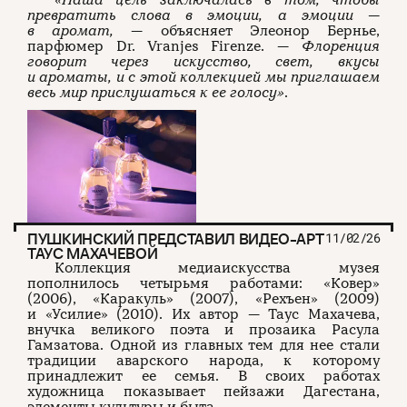
превратить слова в эмоции, а эмоции —
в аромат,
— объясняет Элеонор Бернье,
парфюмер Dr. Vranjes Firenze. —
Флоренция
говорит через искусство, свет, вкусы
и ароматы, и с этой коллекцией мы приглашаем
весь мир прислушаться к ее голосу»
.
ПУШКИНСКИЙ ПРЕДСТАВИЛ ВИДЕО-АРТ
11/02/26
ТАУС МАХАЧЕВОЙ
Коллекция медиаискусства музея
пополнилось четырьмя работами: «Ковер»
(2006), «Каракуль» (2007), «Рехъен» (2009)
и «Усилие» (2010). Их автор — Таус Махачева,
внучка великого поэта и прозаика Расула
Гамзатова. Одной из главных тем для нее стали
традиции аварского народа, к которому
принадлежит ее семья. В своих работах
художница показывает пейзажи Дагестана,