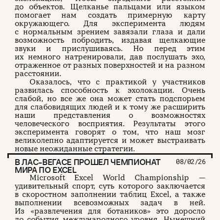
до объектов. Щелканье пальцами или языком
помогает нам создать примерную карту
окружающего. Для эксперимента людям
с нормальным зрением завязали глаза и дали
возможность побродить, издавая щелкающие
звуки и прислушиваясь. Но перед этим
их немного натренировали, дав послушать эхо,
отраженное от разных поверхностей и на разном
расстоянии.
Оказалось, что с практикой у участников
развилась способность к эхолокации. Очень
слабой, но все же она может стать подспорьем
для слабовидящих людей и к тому же расширить
наши представления о возможностях
человеческого восприятия. Результаты этого
эксперимента говорят о том, что наш мозг
великолепно адаптируется и может выстраивать
новые неожиданные стратегии.
В ЛАС-ВЕГАСЕ ПРОШЕЛ ЧЕМПИОНАТ
08/02/26
МИРА ПО EXCEL
Microsoft Excel World Championship —
удивительный спорт, суть которого заключается
в скоростном заполнении таблиц Excel, а также
выполнении всевозможных задач в ней.
Из «развлечения для ботаников» это доросло
до события международного уровня. Нынешний