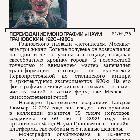
ПЕРЕИЗДАНИЕ МОНОГРАФИИ «НАУМ
01/02/26
ГРАНОВСКИЙ. 1920–1980»
Грановского назвали «летописцем Москвы»
еще при жизни. Больше полувека он возвращался
на одни и те же улицы и площади, создавая
своеобразную хронику города. С невероятной
точностью и вниманием мастер запечатлел
трансформации столицы: от купеческой
Первопрестольной до сталинского ампира
и архитектурных экспериментов 1970-х. На его
фотографиях нет случайных прохожих — это мир
чистых линий и ясных форм, где Москва —
самостоятельный герой.
Наследие Грановского сохраняет Галерея
Люмьер. С 2017 года она владеет его архивом,
в коллекции хранится 35 тысяч негативов,
созданных за 60 лет. В 2020 году был
организован Фонд Наума Грановского — онлайн-
платформа, где собраны его главные шедевры.
Монография опубликована к 115-летию
со дня рождения фотографа при содействии