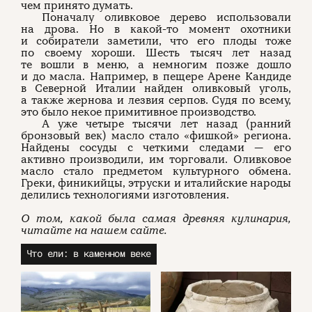
чем принято думать.
Поначалу оливковое дерево использовали
на дрова. Но в какой-то момент охотники
и собиратели заметили, что его плоды тоже
по своему хороши. Шесть тысяч лет назад
те вошли в меню, а немногим позже дошло
и до масла. Например, в пещере Арене Кандиде
в Северной Италии найден оливковый уголь,
а также жернова и лезвия серпов. Судя по всему,
это было некое примитивное производство.
А уже четыре тысячи лет назад (ранний
бронзовый век) масло стало «фишкой» региона.
Найдены сосуды с четкими следами — его
активно производили, им торговали. Оливковое
масло стало предметом культурного обмена.
Греки, финикийцы, этруски и италийские народы
делились технологиями изготовления.
О том, какой была самая древняя кулинария,
читайте на нашем сайте.
Что ели: в каменном веке