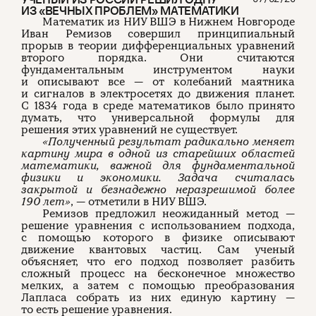
ИЗ «ВЕЧНЫХ ПРОБЛЕМ» МАТЕМАТИКИ
Математик из НИУ ВШЭ в Нижнем Новгороде
Иван Ремизов совершил принципиальный
прорыв в теории дифференциальных уравнений
второго порядка. Они считаются
фундаментальным инструментом науки
и описывают все — от колебаний маятника
и сигналов в электросетях до движения планет.
С 1834 года в среде математиков было принято
думать, что универсальной формулы для
решения этих уравнений не существует.
«Полученный результат радикально меняет
картину мира в одной из старейших областей
математики, важной для фундаментальной
физики и экономики. Задача считалась
закрытой и безнадежно неразрешимой более
190 лет»
, — отметили в НИУ ВШЭ.
Ремизов предложил неожиданный метод —
решение уравнения с использованием подхода,
с помощью которого в физике описывают
движение квантовых частиц. Сам ученый
объясняет, что его подход позволяет разбить
сложный процесс на бесконечное множество
мелких, а затем с помощью преобразования
Лапласа собрать из них единую картину —
то есть решение уравнения.