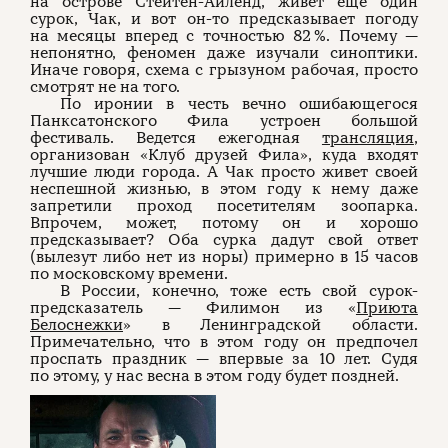
на острове Стейтен-Айленд, живет еще один
сурок, Чак, и вот он-то предсказывает погоду
на месяцы вперед с точностью 82 %. Почему —
непонятно, феномен даже изучали синоптики.
Иначе говоря, схема с грызуном рабочая, просто
смотрят не на того.
По иронии в честь вечно ошибающегося
Панксатонского Фила устроен большой
фестиваль. Ведется ежегодная
трансляция
,
организован «Клуб друзей Фила», куда входят
лучшие люди города. А Чак просто живет своей
неспешной жизнью, в этом году к нему даже
запретили проход посетителям зоопарка.
Впрочем, может, потому он и хорошо
предсказывает? Оба сурка дадут свой ответ
(вылезут либо нет из норы) примерно в 15 часов
по московскому времени.
В России, конечно, тоже есть свой сурок-
предсказатель — Филимон из «
Приюта
Белоснежки
» в Ленинградской области.
Примечательно, что в этом году он предпочел
проспать праздник — впервые за 10 лет. Судя
по этому, у нас весна в этом году будет поздней.