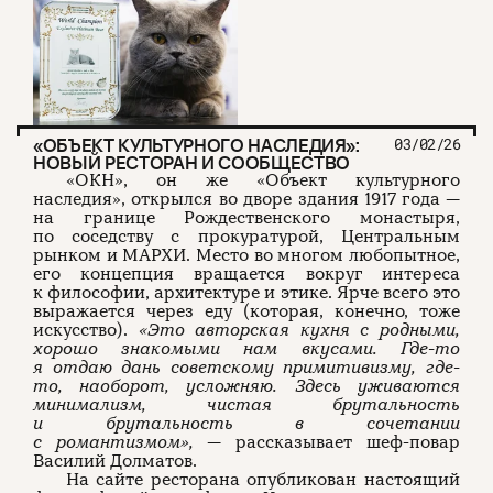
«ОБЪЕКТ КУЛЬТУРНОГО НАСЛЕДИЯ»:
03/02/26
НОВЫЙ РЕСТОРАН И СООБЩЕСТВО
«ОКН», он же «Объект культурного
наследия», открылся во дворе здания 1917 года —
на границе Рождественского монастыря,
по соседству с прокуратурой, Центральным
рынком и МАРХИ. Место во многом любопытное,
его концепция вращается вокруг интереса
к философии, архитектуре и этике. Ярче всего это
выражается через еду (которая, конечно, тоже
искусство).
«Это авторская кухня с родными,
хорошо знакомыми нам вкусами. Где-то
я отдаю дань советскому примитивизму, где-
то, наоборот, усложняю. Здесь уживаются
минимализм, чистая брутальность
и брутальность в сочетании
с романтизмом»,
— рассказывает шеф-повар
Василий Долматов.
На сайте ресторана опубликован настоящий