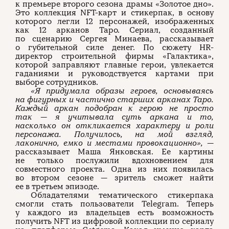
к премьере второго сезона драмы «Золотое дно».
Это коллекция NFT-карт и стикерпак, в основу
которого легли 12 персонажей, изображенных
как 12 арканов Таро. Сериал, созданный
по сценарию Сергея Минаева, рассказывает
о губительной силе денег. По сюжету HR-
директор строительной фирмы «Галактика»,
которой заправляют главные герои, увлекается
гаданиями и руководствуется картами при
выборе сотрудников.
«Я придумала образы героев, основываясь
на фигурных и частично старших арканах Таро.
Каждый аркан подобран к герою не просто
так — я учитывала суть аркана и то,
насколько он откликается характеру и роли
персонажа. Получилось, на мой взгляд,
лаконично, емко и местами провокационно», —
рассказывает Маша Янковская. Ее картины
не только послужили вдохновением для
совместного проекта. Одна из них появилась
во втором сезоне — зритель сможет найти
ее в третьем эпизоде.
Обладателями тематического стикерпака
смогли стать пользователи Telegram. Теперь
у каждого из владельцев есть возможность
получить NFT из цифровой коллекции по сериалу