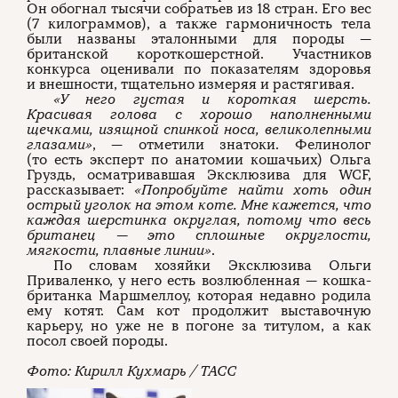
Он обогнал тысячи собратьев из 18 стран. Его вес
(7 килограммов), а также гармоничность тела
были названы эталонными для породы —
британской короткошерстной. Участников
конкурса оценивали по показателям здоровья
и внешности, тщательно измеряя и растягивая.
«У него густая и короткая шерсть.
Красивая голова с хорошо наполненными
щечками, изящной спинкой носа, великолепными
глазами»
, — отметили знатоки. Фелинолог
(то есть эксперт по анатомии кошачьих) Ольга
Груздь, осматривавшая Эксклюзива для WCF,
рассказывает:
«Попробуйте найти хоть один
острый уголок на этом коте. Мне кажется, что
каждая шерстинка округлая, потому что весь
британец — это сплошные округлости,
мягкости, плавные линии»
.
По словам хозяйки Эксклюзива Ольги
Приваленко, у него есть возлюбленная — кошка-
британка Маршмеллоу, которая недавно родила
ему котят. Сам кот продолжит выставочную
карьеру, но уже не в погоне за титулом, а как
посол своей породы.
Фото: Кирилл Кухмарь / ТАСС