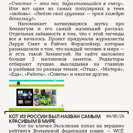
«Счастье — это пес, барахтающийся в снегу»
.
Или вот один из самых популярных в теме
«любовь»:
«Люблю свой грузовик — прям каждую
детальку!».
Напоминает затянувшуюся шутку про
Хемингуэя и его самый маленький рассказ.
Отдельная забавность в том, что с этой легенды
все и началось. Проект придумали журналисты
Ларри Смит и Рэйчел Фершлейзер, которые
размышляли о том, что каждый человек в мире —
и есть такой Хемингуэй. На сайте выложено
больше 2 миллионов заметок. Редакторы
отбирают лучшие, выкладывая на главную
и разбивая по разным темам: «Отцы», «Матери»,
«Еда», «Работа», «Советы» и многие другие.
КОТ ИЗ РОССИИ БЫЛ НАЗВАН САМЫМ
04/02/26
КРАСИВЫМ В МИРЕ
Кот по кличке Эксклюзив попал на вершину
рейтинга Всемирной федерации кошек — WCF.