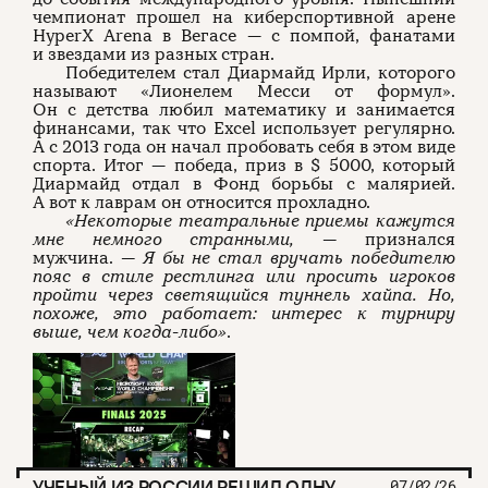
чемпионат прошел на киберспортивной арене
HyperX Arena в Вегасе — с помпой, фанатами
и звездами из разных стран.
Победителем стал Диармайд Ирли, которого
называют «Лионелем Месси от формул».
Он с детства любил математику и занимается
финансами, так что Excel использует регулярно.
А с 2013 года он начал пробовать себя в этом виде
спорта. Итог — победа, приз в $ 5000, который
Диармайд отдал в Фонд борьбы с малярией.
А вот к лаврам он относится прохладно.
«Некоторые театральные приемы кажутся
мне немного странными, —
признался
мужчина.
— Я бы не стал вручать победителю
пояс в стиле рестлинга или просить игроков
пройти через светящийся туннель хайпа. Но,
похоже, это работает: интерес к турниру
выше, чем когда-либо»
.
УЧЕНЫЙ ИЗ РОССИИ РЕШИЛ ОДНУ
07/02/26