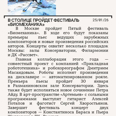
О проекте
ЧТИВО ДОМ
Рекламодателям
Команда
YouTube
Авторы
Telegram
В СТОЛИЦЕ ПРОЙДЕТ ФЕСТИВАЛЬ
25/01/26
Журнал
VK
«БИОМЕХАНИКА»
В Москве пройдет Пятый фестиваль
«Биомеханика». В ходе его будут показаны
премьеры пьес ведущих зарубежных
Подписаться на журнал
композиторов и новые произведения российских
авторов. Концерты охватят несколько площадок
Москвы: залы Консерватории, Филармонии
и ДК «Рассвет».
Главная коллаборация этого года —
Пользовательское соглашение
совместный проект с компанией «Прикладная
Политика конфиденциальности
робототехника» и робохореографом Дмитрием
Масаидовым. Роботы исполнят произведения
на дисклавире — автоматизированном рояле.
Премьера пьесы пройдет 30 января
в Рахманиновском зале Консерватории. Здесь
(c) ЧТИВО 2026. Все права защищены
16+
также будет исполняться новое сочинение Петра
Айду. В арт-пространстве «Артемьев» с сольными
Разработка:
Astroshock
программами выступят гитарист Алексей
Потапов и фаготист Сергей Хворостьянов.
Завершит фестиваль концерт двух
композиторов — Константиноса Бараса и Пьера