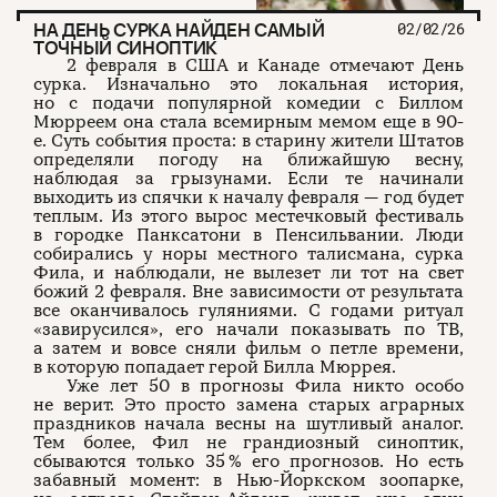
НА ДЕНЬ СУРКА НАЙДЕН САМЫЙ
02/02/26
ТОЧНЫЙ СИНОПТИК
2 февраля в США и Канаде отмечают День
сурка. Изначально это локальная история,
но с подачи популярной комедии с Биллом
Мюрреем она стала всемирным мемом еще в 90-
е. Суть события проста: в старину жители Штатов
определяли погоду на ближайшую весну,
наблюдая за грызунами. Если те начинали
выходить из спячки к началу февраля — год будет
теплым. Из этого вырос местечковый фестиваль
в городке Панксатони в Пенсильвании. Люди
собирались у норы местного талисмана, сурка
Фила, и наблюдали, не вылезет ли тот на свет
божий 2 февраля. Вне зависимости от результата
все оканчивалось гуляниями. С годами ритуал
«завирусился», его начали показывать по ТВ,
а затем и вовсе сняли фильм о петле времени,
в которую попадает герой Билла Мюррея.
Уже лет 50 в прогнозы Фила никто особо
не верит. Это просто замена старых аграрных
праздников начала весны на шутливый аналог.
Тем более, Фил не грандиозный синоптик,
сбываются только 35 % его прогнозов. Но есть
забавный момент: в Нью-Йоркском зоопарке,