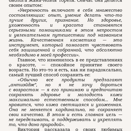
биолога Жана-Ноэля Тореля. Сейчас она делится
своим опытом:
«Уверенность включает в себя множество
составляющих: опыт, умение делать что-то
лучше других, признание. Но здоровье,
ухоженность и красота становятся
серьезными помощниками в этом непростом
и увлекательном путешествии под названием
жизнь. Качественная косметика — это
инструмент, который помогает чувствовать
себя защищенной и собранной, что абсолютно
необходимо в моей профессии».
Главное, что изменилось в ее представлениях
о красоте, — спокойное принятие своего
возраста. Но это-то и есть, как ни парадоксально,
самый лучший способ сохранить ее:
«Обычно все продукты предлагают
„антиэйдж“, но я не хочу бороться
с возрастом — я его принимаю и предпочитаю
сохранять здоровье и молодость кожи
максимально естественным способом… Мне
нравится, что кожа светящаяся и ухоженная.
Она не меняется кардинально, но сохраняет
свои качества. В этом и есть главная цель —
не переделывать, а поддерживать и укреплять
то, что дано природой».
Виктория рассказала о своих любимых