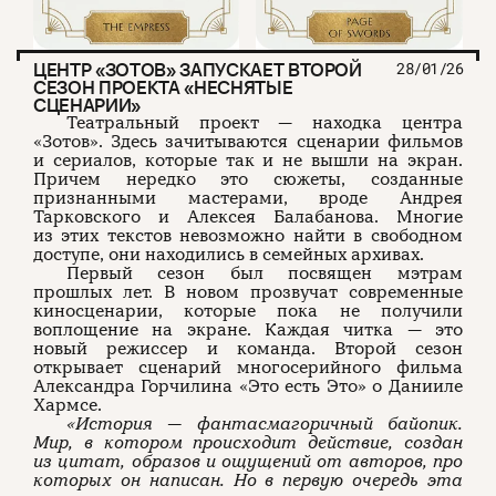
ЦЕНТР «ЗОТОВ» ЗАПУСКАЕТ ВТОРОЙ
28/01/26
СЕЗОН ПРОЕКТА «НЕСНЯТЫЕ
СЦЕНАРИИ»
Театральный проект — находка центра
«Зотов». Здесь зачитываются сценарии фильмов
и сериалов, которые так и не вышли на экран.
Причем нередко это сюжеты, созданные
признанными мастерами, вроде Андрея
Тарковского и Алексея Балабанова. Многие
из этих текстов невозможно найти в свободном
доступе, они находились в семейных архивах.
Первый сезон был посвящен мэтрам
прошлых лет. В новом прозвучат современные
киносценарии, которые пока не получили
воплощение на экране. Каждая читка — это
новый режиссер и команда. Второй сезон
открывает сценарий многосерийного фильма
Александра Горчилина «Это есть Это» о Данииле
Хармсе.
«История — фантасмагоричный байопик.
Мир, в котором происходит действие, создан
из цитат, образов и ощущений от авторов, про
которых он написан. Но в первую очередь эта