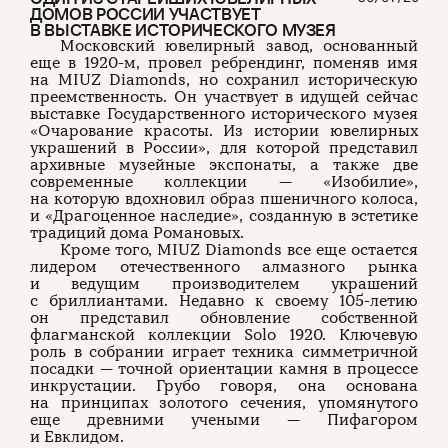
ДОМОВ РОССИИ УЧАСТВУЕТ
В ВЫСТАВКЕ ИСТОРИЧЕСКОГО МУЗЕЯ
Московский ювелирный завод, основанный
еще в 1920-м, провел ребрендинг, поменяв имя
на MIUZ Diamonds, но сохранил историческую
преемственность. Он участвует в идущей сейчас
выставке Государственного исторического музея
«Очарование красоты. Из истории ювелирных
украшений в России», для которой представил
архивные музейные экспонаты, а также две
современные коллекции — «Изобилие»,
на которую вдохновил образ пшеничного колоса,
и «Драгоценное наследие», созданную в эстетике
традиций дома Романовых.
Кроме того, MIUZ Diamonds все еще остается
лидером отечественного алмазного рынка
и ведущим производителем украшений
с бриллиантами. Недавно к своему 105-летию
он представил обновление собственной
флагманской коллекции Solo 1920. Ключевую
роль в собрании играет техника симметричной
посадки — точной ориентации камня в процессе
инкрустации. Грубо говоря, она основана
на принципах золотого сечения, упомянутого
еще древними учеными — Пифагором
и Евклидом.