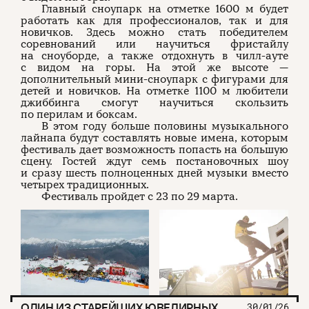
Главный сноупарк на отметке 1600 м будет
работать как для профессионалов, так и для
новичков. Здесь можно стать победителем
соревнований или научиться фристайлу
на сноуборде, а также отдохнуть в чилл-ауте
с видом на горы. На этой же высоте —
дополнительный мини-сноупарк с фигурами для
детей и новичков. На отметке 1100 м любители
джиббинга смогут научиться скользить
по перилам и боксам.
В этом году больше половины музыкального
лайнапа будут составлять новые имена, которым
фестиваль дает возможность попасть на большую
сцену. Гостей ждут семь постановочных шоу
и сразу шесть полноценных дней музыки вместо
четырех традиционных.
Фестиваль пройдет с 23 по 29 марта.
ОДИН ИЗ СТАРЕЙШИХ ЮВЕЛИРНЫХ
30/01/26