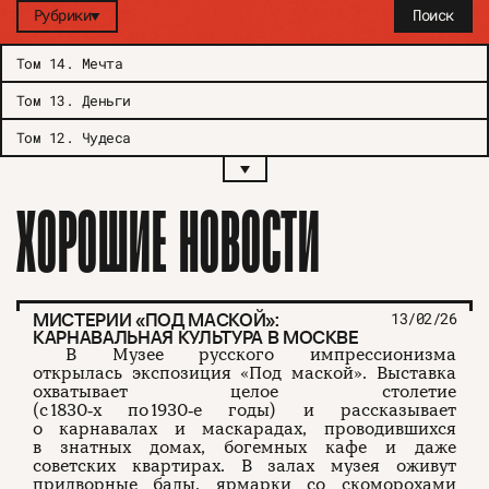
Рубрики
Поиск
Том 14
.
Мечта
Том 13
.
Деньги
Том 12
.
Чудеса
ХОРОШИЕ НОВОСТИ
МИСТЕРИИ «ПОД МАСКОЙ»:
13/02/26
КАРНАВАЛЬНАЯ КУЛЬТУРА В МОСКВЕ
В Музее русского импрессионизма
открылась экспозиция «Под маской». Выставка
охватывает целое столетие
(с 1830‑х по 1930‑е годы) и рассказывает
о карнавалах и маскарадах, проводившихся
в знатных домах, богемных кафе и даже
советских квартирах. В залах музея оживут
придворные балы, ярмарки со скоморохами