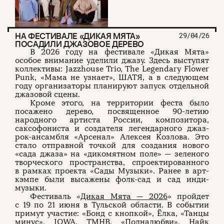
НА ФЕСТИВАЛЕ «ДИКАЯ МЯТА»
29/04/26
ПОСАДИЛИ ДЖАЗОВОЕ ДЕРЕВО
В 2026 году на фестивале «Дикая Мята»
особое внимание уделили джазу. Здесь выступят
коллективы: Jazzhouse Trio, The Legendary Flower
Punk, «Мама не узнает», ШАТЯ, а в следующем
году организаторы планируют запуск отдельной
джазовой сцены.
Кроме этого, на территории феста было
посажено дерево, посвященное 90-летию
народного артиста России, композитора,
саксофониста и создателя легендарного джаз-
рок-ансамбля «Арсенал» Алексея Козлова. Это
стало отправной точкой для создания нового
«сада джаза» на «дикомятном поле» — зеленого
творческого пространства, спроектированного
в рамках проекта «Сады Музыки». Ранее в арт-
кэмпе были высажены фолк-сад и сад инди-
музыки.
Фестиваль «
Дикая Мята — 2026
» пройдет
с 19 по 21 июня в Тульской области. В событии
примут участие: «Бонд с кнопкой», Ёлка, «Танцы
минус», IOWA, ТМНВ, «Полналюбви», Найк