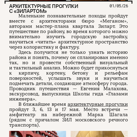
АРХИТЕКТУРНЫЕ ПРОГУЛКИ
01/05/26
С «ЗИЛАРТОМ»
Маленькие познавательные походы пройдут
вместе с архитекторами бюро «Меганом»,
авторами мастер-плана квартала Зиларт. Это
путешествие по району, во время которого можно
внимательно изучить городскую застройку,
научиться «читать» архитектурное пространство
через колористику и фактуру.
Здесь получится не только узнать историю
района и понять, почему он спланирован именно
так, но и провести собственный визуальный
и тактильный анализ. Можно будет прикоснуться
к кирпичу, кортену, бетону и рельефам
поверхностей, услышать звуки и научиться
подмечать детали, создающие атмосферу города.
Проводник путешествия — Евгения Малахова,
экскурсовод, выпускница Школы гида «Глазами
инженера».
В ближайшее время
архитектурные прогулки
пройдут 3, 6, 13 и 17 мая. Место встречи —
амфитеатр на набережной Марка Шагала
(рядом с причалом ЗИЛ московского речного
транспорта).