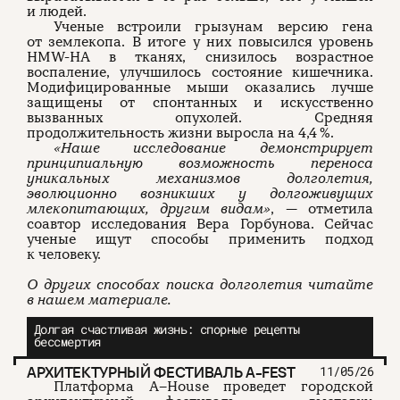
и людей.
Ученые встроили грызунам версию гена
от землекопа. В итоге у них повысился уровень
HMW-HA в тканях, снизилось возрастное
воспаление, улучшилось состояние кишечника.
Модифицированные мыши оказались лучше
защищены от спонтанных и искусственно
вызванных опухолей. Средняя
продолжительность жизни выросла на 4,4 %.
«Наше исследование демонстрирует
принципиальную возможность переноса
уникальных механизмов долголетия,
эволюционно возникших у долгоживущих
млекопитающих, другим видам»
, — отметила
соавтор исследования Вера Горбунова. Сейчас
ученые ищут способы применить подход
к человеку.
О других способах поиска долголетия читайте
в нашем материале.
Долгая счастливая жизнь: спорные рецепты
бессмертия
АРХИТЕКТУРНЫЙ ФЕСТИВАЛЬ A-FEST
11/05/26
Платформа A–House проведет городской