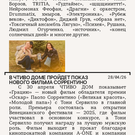
Борзов, TRITIA, «Гудтаймс», «щщщиииттт!»,
Нейромонах Феофан, «Драгни» с оркестром,
Drummatix, хмыров, «Электроника», «Рубеж
веков», «Диктофон», Диджей Грув, «образа нет»,
«Токсичный ансамбль Лягухо», «Психея», Рушана,
Людмил Огурченко, «источник», «конец
солнечных дней» и многие другие.
В ЧТИВО ДОМЕ ПРОЙДЕТ ПОКАЗ
28/04/26
НОВОГО ФИЛЬМА СОРРЕНТИНО
С 30 апреля ЧТИВО ДОМ показывает
«Грацию» — новый фильм обладателя премии
«Оскар» Паоло Соррентино («Великая красота»,
«Молодой папа») с Тони Сервилло в главной
роли. Премьера состоялась на открытии
Венецианского фестиваля — 2025, где фильм
участвовал в основном конкурсе, а Тони
Сервилло получил награду за лучшую мужскую
роль. Фильм выходит в прокат благодаря
кинопрокатной компании A-ONE и компании