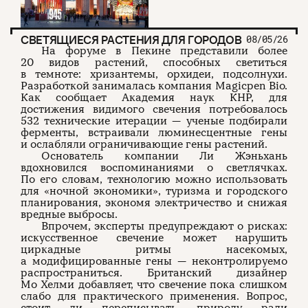
СВЕТЯЩИЕСЯ РАСТЕНИЯ ДЛЯ ГОРОДОВ
08/05/26
На форуме в Пекине представили более
20 видов растений, способных светиться
в темноте: хризантемы, орхидеи, подсолнухи.
Разработкой занималась компания Magicpen Bio.
Как сообщает Академия наук КНР, для
достижения видимого свечения потребовалось
532 технические итерации — ученые подбирали
ферменты, встраивали люминесцентные гены
и ослабляли ограничивающие гены растений.
Основатель компании Ли Жэньхань
вдохновился воспоминаниями о светлячках.
По его словам, технологию можно использовать
для «ночной экономики», туризма и городского
планирования, экономя электричество и снижая
вредные выбросы.
Впрочем, эксперты предупреждают о рисках:
искусственное свечение может нарушить
циркадные ритмы насекомых,
а модифицированные гены — неконтролируемо
распространиться. Британский дизайнер
Мо Хелми добавляет, что свечение пока слишком
слабо для практического применения. Вопрос,
стоит ли переписывать природу ради