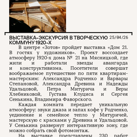
ВЫСТАВКА-ЭКСКУРСИЯ В ТВОРЧЕСКУЮ
25/04/26
КОММУНУ 1920-Х
В центре «Зотов» пройдет выставка «Дом 21.
В гостях у художников». Проект воссоздает
атмосферу 1920-х дома № 21 на Мясницкой, где
жили и работали звезды авангарда
и конструктивизма. Посетители совершат
воображаемое путешествие по пяти квартирам-
мастерским: Александра Родченко и Варвары
Степановой, Александра Древина и Надежды
Удальцовой, Петра Митурича и Веры
Хлебниковой, Густава Клуциса и Сергея
Сенькина, Владимира Фаворского.
Каждая комната передает уникальную
атмосферу: звуки джаза и запах кофе у Родченко,
уединение и семейное тепло у Митуричей,
мастерскую с красками у Древина и Удальцовой.
У Сенькина развернут интерактивную зону, где
можно собрать свой фотомонтаж.
На выставке представлены 230 работ