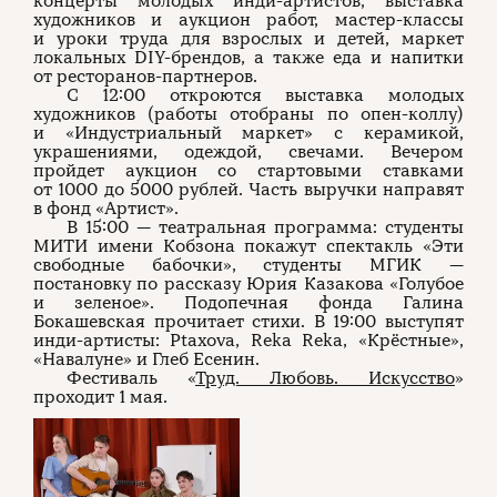
концерты молодых инди-артистов, выставка
художников и аукцион работ, мастер-классы
и уроки труда для взрослых и детей, маркет
локальных DIY-брендов, а также еда и напитки
от ресторанов-партнеров.
С 12:00 откроются выставка молодых
художников (работы отобраны по опен-коллу)
и «Индустриальный маркет» с керамикой,
украшениями, одеждой, свечами. Вечером
пройдет аукцион со стартовыми ставками
от 1000 до 5000 рублей. Часть выручки направят
в фонд «Артист».
В 15:00 — театральная программа: студенты
МИТИ имени Кобзона покажут спектакль «Эти
свободные бабочки», студенты МГИК —
постановку по рассказу Юрия Казакова «Голубое
и зеленое». Подопечная фонда Галина
Бокашевская прочитает стихи. В 19:00 выступят
инди-артисты: Ptaxova, Reka Reka, «Крёстные»,
«Навалуне» и Глеб Есенин.
Фестиваль «
Труд. Любовь. Искусство
»
проходит 1 мая.