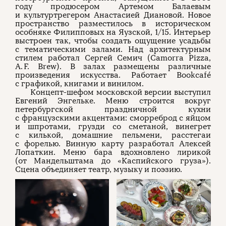
году продюсером Артемом Балаевым
и культуртрегером Анастасией Диановой. Новое
пространство разместилось в историческом
особняке Филипповых на Яузской, 1/15. Интерьер
выстроен так, чтобы создать ощущение усадьбы
с тематическими залами. Над архитектурным
стилем работал Сергей Семич (Camorra Pizza,
A. F. Brew). В залах размещены различные
произведения искусства. Работает Bookcafé
с графикой, книгами и винилом.
Концепт-шефом московской версии выступил
Евгений Энгельке. Меню строится вокруг
петербургской праздничной кухни
с французскими акцентами: сморреброд с яйцом
и шпротами, грузди со сметаной, винегрет
с килькой, домашние пельмени, расстегаи
с форелью. Винную карту разработал Алексей
Лопаткин. Меню бара вдохновлено лирикой
(от Мандельштама до «Каспийского груза»).
Сцена объединяет театр, музыку и поэзию.