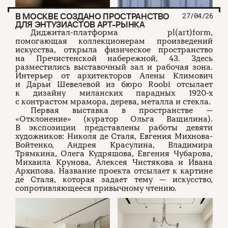
В МОСКВЕ СОЗДАНО ПРОСТРАНСТВО
27/04/26
ДЛЯ ЭНТУЗИАСТОВ АРТ-РЫНКА
Диджитал-платформа pl(art)form,
помогающая коллекционерам произведений
искусства, открыла физическое пространство
на Пречистенской набережной, 43. Здесь
разместились выставочный зал и рабочая зона.
Интерьер от архитекторов Алены Климович
и Дарьи Шевелевой из бюро Roobi отсылает
к дизайну миланских парадных 1920-х
с контрастом мрамора, дерева, металла и стекла.
Первая выставка в пространстве —
«Отклонение» (куратор Ольга Ващилина).
В экспозиции представлены работы девяти
художников: Николя де Сталя, Евгения Михнова-
Войтенко, Андрея Красулина, Владимира
Трямкина, Олега Кудряшова, Евгения Чубарова,
Михаила Крунова, Алексея Чистякова и Ивана
Архипова. Название проекта отсылает к картине
де Сталя, которая задает тему — искусство,
сопротивляющееся привычному чтению.