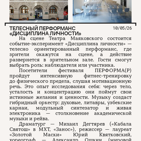
ТЕЛЕСНЫЙ ПЕРФОРМАНС
10/05/26
«ДИСЦИПЛИНА ЛИЧНОСТИ»
На сцене Театра Маяковского состоится
событие-эксперимент «Дисциплина личности» —
телесно ориентированный перформанс, где
зрители окажутся на сцене, а действие
развернется в зрительном зале. Гости смогут
выбрать роль: наблюдателя или участника.
Посетители фестиваля ПЕРФОРМА(Р)
пройдут интенсивную фитнес-тренировку
до физического предела, слушая мотивационную
речь. Это опыт исследования себя: через тело,
усталость и концентрацию они поймут свои
истинные желания и ценности. Музыку создаст
гибридный оркестр: духовые, литавры, узбекские
карнаи, модульный синтезатор и живая
электроника — столкновение академической
музыки и рейва.
Драматург — Михаил Дегтярев («Кабала
Святош» в МХТ, «Занос»), режиссер — лауреат
«Золотой Маски» Юрий Квятковский,
хореограф — Александр Ошкин (мировой