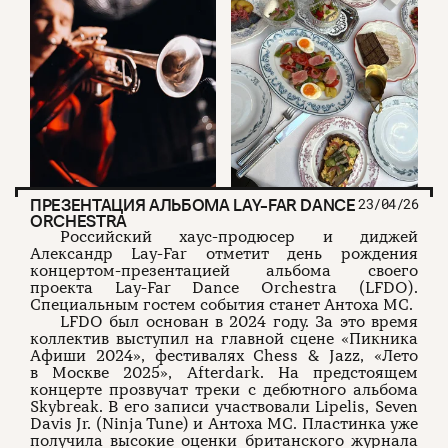
ПРЕЗЕНТАЦИЯ АЛЬБОМА LAY-FAR DANCE
23/04/26
ORCHESTRA
Российский хаус-продюсер и диджей
Александр Lay-Far отметит день рождения
концертом-презентацией альбома своего
проекта Lay-Far Dance Orchestra (LFDO).
Специальным гостем события станет Антоха MC.
LFDO был основан в 2024 году. За это время
коллектив выступил на главной сцене «Пикника
Афиши 2024», фестивалях Chess & Jazz, «Лето
в Москве 2025», Afterdark. На предстоящем
концерте прозвучат треки с дебютного альбома
Skybreak. В его записи участвовали Lipelis, Seven
Davis Jr. (Ninja Tune) и Антоха MC. Пластинка уже
получила высокие оценки британского журнала