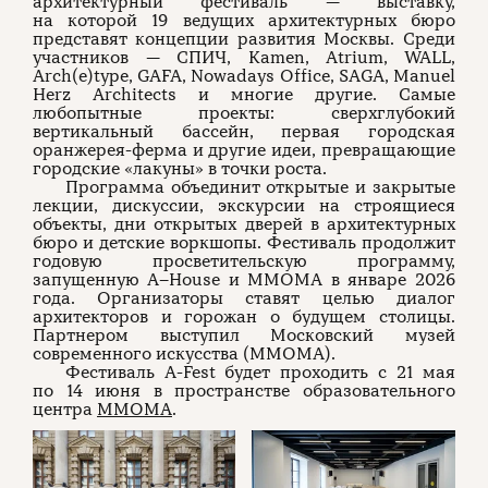
архитектурный фестиваль — выставку,
на которой 19 ведущих архитектурных бюро
представят концепции развития Москвы. Среди
участников — СПИЧ, Kamen, Atrium, WALL,
Arch(e)type, GAFA, Nowadays Office, SAGA, Manuel
Herz Architects и многие другие. Самые
любопытные проекты: сверхглубокий
вертикальный бассейн, первая городская
оранжерея-ферма и другие идеи, превращающие
городские «лакуны» в точки роста.
Программа объединит открытые и закрытые
лекции, дискуссии, экскурсии на строящиеся
объекты, дни открытых дверей в архитектурных
бюро и детские воркшопы. Фестиваль продолжит
годовую просветительскую программу,
запущенную A–House и ММОМА в январе 2026
года. Организаторы ставят целью диалог
архитекторов и горожан о будущем столицы.
Партнером выступил Московский музей
современного искусства (ММОМА).
Фестиваль A-Fest будет проходить с 21 мая
по 14 июня в пространстве образовательного
центра
ММОМА
.