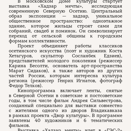
В московском Доме культуры стартует
выставка «Хадзар мечты», исследующая
современную Северную Осетию. Центральный
образ экспозиции — хадзар, уникальное
общественное пространство: одноэтажное
здание, которое жильцы строят сами для
собраний, свадеб и поминок. Он символизирует
переход от сельской общины к городским
формам коллективности.
Проект объединяет работы классиков
осетинского искусства (поэт и художник Коста
Хетагуров, скульптор Сосланбек Едзиев),
представителей молодого поколения (режиссер
Карина Бесолти, основатель арт-пространства
Марат Сидаков), а также авторов из других
частей России, которым интересна культура
региона (режиссер Генрих Игнатов, фотограф
Федор Телков).
Кинопрограмма включает ленты, снятые
в Северной Осетии в советские и постсоветские
годы, в том числе фильм Андрея Сильвестрова,
созданный специально для выставки совместно
с жителями одного из дворов Владикавказа
в рамках проекта «Двор культуры». В программе
заявлены 40 художников и 6 тематических
фильмов.
Выставка «
Хадзар мечты
» идет в «ГЭС-2»