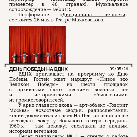
презентер в 46 странах). Музыкальное
сопровождение — Debut 2.
Перформанс «
Дисциплина личности
»
состоится 26 мая в Театре Маяковского.
ДЕНЬ ПОБЕДЫ НА ВДНХ
09/05/26
ВДНХ приглашает на программу ко Дню
Победы. Гостей ждет маршрут «Живое эхо
Великой Победы» из шести площадок
с архивными фото, песнями военных лет
и историческими объявлениями
из громкоговорителей.
У арки главного входа — арт-объект «Говорит
Москва»: новостные сводки, радиоспектакли,
копии документов и газет. На Центральной аллее
воссоздан сквер у Большого театра середины
1960-х — там покажут спектакли по личным
историям ветеранов.
Перед павильоном № 1 — стенды о работе