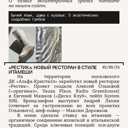
О самых эксцентричных грибах читайте
на нашем сайте.
Бычий язык, дама с вуалью: 5 экзотических
съедобных грибов
«РЕСТИК»: НОВЫЙ РЕСТОРАН В СТИЛЕ
02/05/26
ИТАМЕШИ
На территории московского
ДК «Альфа‑Кристалл» заработал новый ресторан
«Рестик». Проект создали Алексей Ольховой
(«.оригинал», Yauza Place, Radio Greenhouse)
и Евгений Машков («Диско Клуб», лейбл System
108). Бренд-шефом выступил Андрей Лапин
(отвечает за гастрономию во всех проектах
Ольхового), шеф-повар — Максим Дорожков.
В меню сделали ставку на итамеши —
органичное соединение японской и итальянской
традиций. Среди ключевых позиций: оси-дзуси