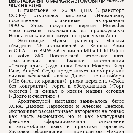
ВЫСТАВКА «ИНОМАРКА»: АВТОМОБИЛИ
05/05/26
90-Х НА ВДНХ
В павильоне № 26 на ВДНХ («Транспорт
СССР») открылась выставка «Иномарка»,
посвященная стихийным авторынкам
1990‑х. Здесь покупали первый Mercedes
«шестисотый», торговались за праворульную
Honda и искали «не битую, не крашеную» Audi.
Экспозиция Музея транспорта Москвы
объединит 25 автомобилей из Европы, Азии
и США — от BMW 7‑й серии до Mitsubishi Pajero
и Volvo 850. Посетителей встречают пять
тематических зон. Входная инсталляция
«Сектор-приз» (художники Роман Мокров, Егор
Гиве, Андрей Соул) представляет иномарку как
символ желаемой жизни. Далее — зоны выбора
(«Не бита, не крашена»), риска перегона («Риск
без контракта»), торга и обслуживания («Торг
уместен») и финал о жизни машин сегодня
(«Долго и счастливо»).
Архитектурой выставки занималось бюро
ХОРА, Даниил Наринский и Алексей Снетков.
Экспозиция рассматривает авторынки не только
как часть экономики, но и как культурный
феномен, сформировавший отношение
к автомобилю, язык и практики торговли.
Звуковое оформление — композитор Михаил