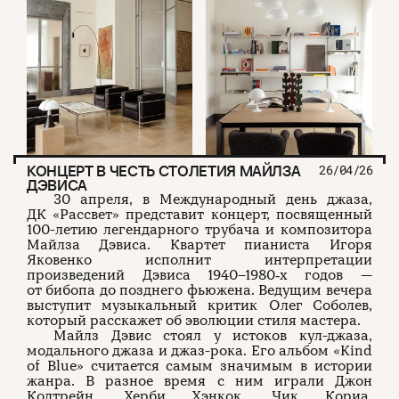
КОНЦЕРТ В ЧЕСТЬ СТОЛЕТИЯ МАЙЛЗА
26/04/26
ДЭВИСА
30 апреля, в Международный день джаза,
ДК «Рассвет» представит концерт, посвященный
100-летию легендарного трубача и композитора
Майлза Дэвиса. Квартет пианиста Игоря
Яковенко исполнит интерпретации
произведений Дэвиса 1940–1980‑х годов —
от бибопа до позднего фьюжена. Ведущим вечера
выступит музыкальный критик Олег Соболев,
который расскажет об эволюции стиля мастера.
Майлз Дэвис стоял у истоков кул-джаза,
модального джаза и джаз-рока. Его альбом «Kind
of Blue» считается самым значимым в истории
жанра. В разное время с ним играли Джон
Колтрейн, Херби Хэнкок, Чик Кориа.