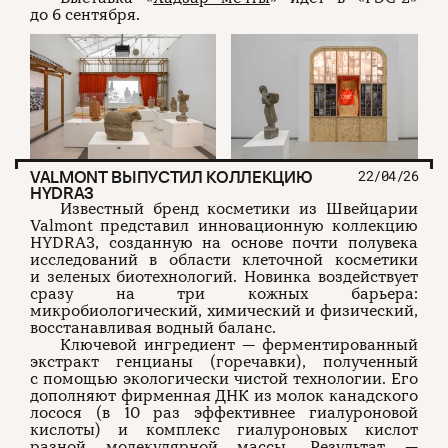
до 6 сентября.
О проекте
ЧТИВО ДОМ
Рекламодателям
Команда
YouTube
Авторы
Telegram
Журнал
VK
Подписаться на журнал
VALMONT ВЫПУСТИЛ КОЛЛЕКЦИЮ
22/04/26
HYDRA3
Известный бренд косметики из Швейцарии
Valmont представил инновационную коллекцию
HYDRA3, созданную на основе почти полувека
Пользовательское соглашение
Политика конфиденциальности
исследований в области клеточной косметики
и зеленых биотехнологий. Новинка воздействует
сразу на три кожных барьера:
микробиологический, химический и физический,
восстанавливая водный баланс.
(c) ЧТИВО 2026. Все права защищены
16+
Ключевой ингредиент — ферментированный
экстракт генцианы (горечавки), полученный
Разработка:
Astroshock
с помощью экологически чистой технологии. Его
дополняют фирменная ДНК из молок канадского
лосося (в 10 раз эффективнее гиалуроновой
кислоты) и комплекс гиалуроновых кислот
разной молекулярной массы. Результат —