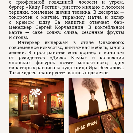
с трюфельной говядиной, лососем и угрем,
бургер «Кацу Рестик», ризотто милано с лососем
терияки, томленые щечки теленка. В десертах —
токоротэн с матчей, тирамису матча и эклер
с кремом юдзу. За напитки отвечает бар-
менеджер Сергей Корчавинин. В коктейльной
карте — саке, соджу, слива, сезонные фрукты
и ягоды.
Интерьер выдержан в стиле Ольхового:
современное искусство, винтажная мебель, много
зелени. В пространстве есть корнер с винилом
от резидентов «Диско Клуба» и коллекция
японских фигурок котят манэки-нэко, одну
из которых расписала художница Ира Беспалова.
Также здесь планируется запись подкастов.