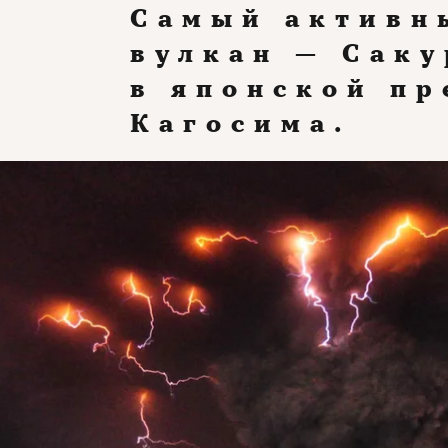
Самый активны
вулкан — Сак
в японской п
Кагосима.