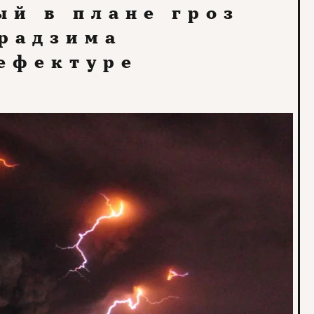
й в плане гроз
урадзима
рефектуре