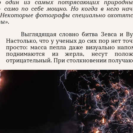
 один из самых потрясающих природных
— само по себе мощно. Но когда в него н
. Некоторые фотографы специально охотятс
ы».
Выглядящая словно битва Зевса и Ву
Настолько, что у ученых до сих пор нет то
просто: масса пепла даже визуально нап
поднимаются из жерла, несут поло
отрицательный. При столкновении получаю