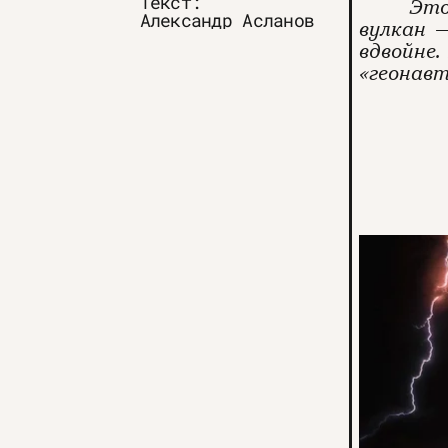
Текст:
Это
Александр Асланов
вулкан 
вдвойне
«геонавт