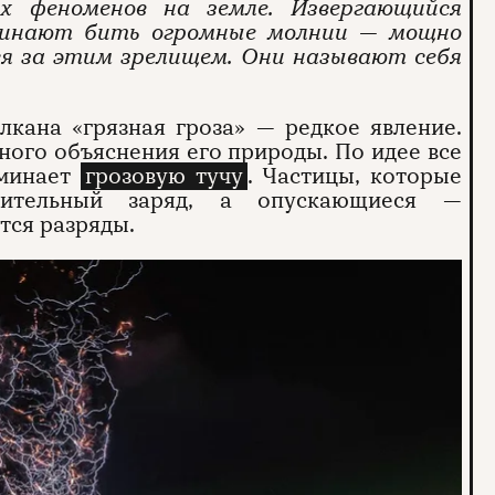
 феноменов на земле. Извергающийся
ачинают бить огромные молнии — мощно
я за этим зрелищем. Они называют себя
лкана «грязная гроза» — редкое явление.
чного объяснения его природы. По идее все
оминает
грозовую тучу
. Частицы, которые
жительный заряд, а опускающиеся —
тся разряды.