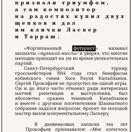
признали триумфом,
а сам композитор
на радостях купил двух
щенков и дал
им клички Ласкер
и Тарраш.
«Фортепианный
футурист
» называл
шахматы
«музыкой мысли»
и уверял, что многие
мелодии приходят на ум во время увлекательных
партий.
Санкт-Петербургский турнир
гроссмейстеров 1914 года стал бенефисом
кубинского гения Хосе Рауля Капабланки.
Сергей Прокофьев не пропустил ни одной игры.
Он и до этого часто отменял ради интересных
матчей репетиции и выступления, был
абсолютно сражен техникой Капабланки
и вместе с другими посетителями Шахматного
собрания задался вопросом: бросит ли молодой
мастер вызов монументальному Ласкеру.
В дневниковых записях тех лет
Прокофьев признавался:
«Мне хотелось