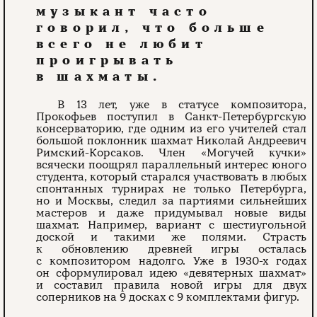
музыкант часто
говорил, что больше
всего не любит
проигрывать
в шахматы.
В 13 лет, уже в статусе композитора,
Прокофьев поступил в Санкт-Петербургскую
консерваторию, где одним из его учителей стал
большой поклонник шахмат Николай Андреевич
Римский-Корсаков. Член «Могучей кучки»
всячески поощрял параллельный интерес юного
студента, который старался участвовать в любых
спонтанных турнирах не только Петербурга,
но и Москвы, следил за партиями сильнейших
мастеров и даже придумывал новые виды
шахмат. Например, вариант с шестиугольной
доской и такими же полями. Страсть
к обновлению древней игры осталась
с композитором надолго. Уже в 1930-х годах
он сформулировал идею «девятерных шахмат»
и составил правила новой игры для двух
соперников на 9 досках с 9 комплектами фигур.