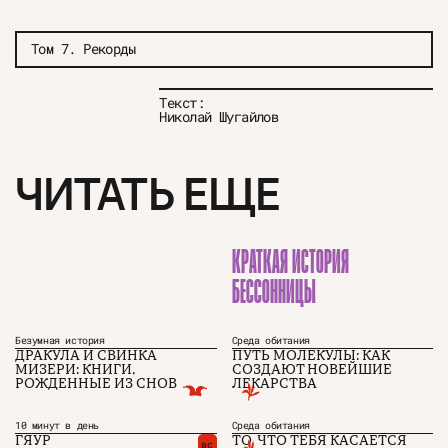
Том 7. Рекорды
Текст:
Николай Шугайлов
ЧИТАТЬ ЕЩЕ
КРАТКАЯ ИСТОРИЯ
БЕССОННИЦЫ
Безумная история
Среда обитания
ДРАКУЛА И СВИНКА
ПУТЬ МОЛЕКУЛЫ: КАК
О проекте
ЧТИВО ДОМ
Рекламодателям
МИЗЕРИ: КНИГИ,
СОЗДАЮТ НОВЕЙШИЕ
Команда
YouTube
РОЖДЕННЫЕ ИЗ СНОВ
ЛЕКАРСТВА
Авторы
Telegram
Журнал
VK
10 минут в день
Среда обитания
ГЯУР
ТО, ЧТО ТЕБЯ КАСАЕТСЯ
вс