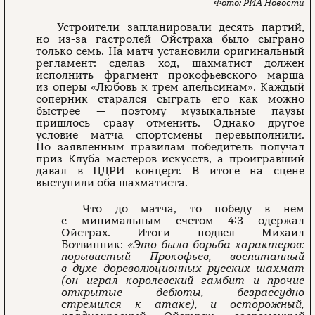
РИА Новости
Устроители запланировали десять партий,
но из-за гастролей Ойстраха было сыграно
только семь. На матч установили оригинальный
регламент: сделав ход, шахматист должен
исполнить фрагмент прокофьевского марша
из оперы «Любовь к трем апельсинам». Каждый
соперник старался сыграть его как можно
быстрее — поэтому музыкальные паузы
пришлось сразу отменить. Однако другое
условие матча спортсмены перевыполнили.
По заявленным правилам победитель получал
приз Клуба мастеров искусств, а проигравший
давал в ЦДРИ концерт. В итоге на сцене
выступили оба шахматиста.
Что до матча, то победу в нем
с минимальным счетом 4:3 одержал
Ойстрах. Итоги подвел Михаил
Ботвинник:
«Это была борьба характеров:
порывистый Прокофьев, воспитанный
в духе дореволюционных русских шахмат
(он играл королевский гамбит и прочие
открытые дебюты, безрассудно
стремился к атаке), и осторожный,