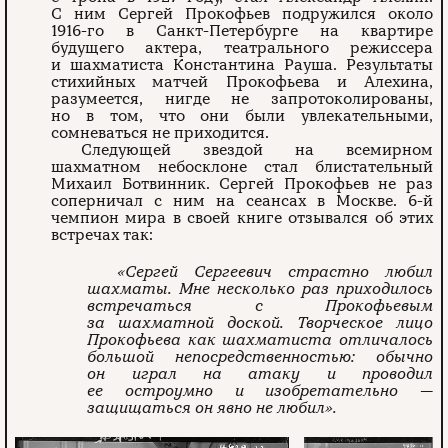
С ним Сергей Прокофьев подружился около
1916-го в Санкт-Петербурге на квартире
будущего актера, театрального режиссера
и шахматиста Константина Рауша. Результаты
стихийных матчей Прокофьева и Алехина,
разумеется, нигде не запротоколированы,
но в том, что они были увлекательными,
сомневаться не приходится.
Следующей звездой на всемирном
шахматном небосклоне стал блистательный
Михаил Ботвинник. Сергей Прокофьев не раз
соперничал с ним на сеансах в Москве. 6-й
чемпион мира в своей книге отзывался об этих
встречах так:
«Сергей Сергеевич страстно любил
шахматы. Мне несколько раз приходилось
встречаться с Прокофьевым
за шахматной доской. Творческое лицо
Прокофьева как шахматиста отличалось
большой непосредственностью: обычно
он играл на атаку и проводил
ее остроумно и изобретательно —
защищаться он явно не любил».