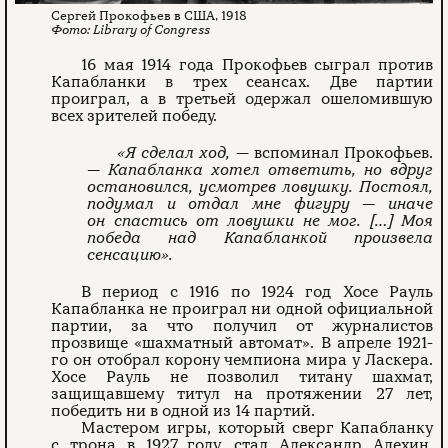
Сергей Прокофьев в США, 1918
Library of Congress
16 мая 1914 года Прокофьев сыграл против
Капабланки в трех сеансах. Две партии
проиграл, а в третьей одержал ошеломившую
всех зрителей победу.
«Я сделал ход,
— вспоминал Прокофьев.
— Капабланка хотел ответить, но вдруг
остановился, усмотрев ловушку. Постоял,
подумал и отдал мне фигуру — иначе
он спастись от ловушки не мог. […] Моя
победа над Капабланкой произвела
сенсацию».
В период с 1916 по 1924 год Хосе Рауль
Капабланка не проиграл ни одной официальной
партии, за что получил от журналистов
прозвище «шахматный автомат». В апреле 1921-
го он отобрал корону чемпиона мира у Ласкера.
Хосе Рауль не позволил титану шахмат,
защищавшему титул на протяжении 27 лет,
победить ни в одной из 14 партий.
Мастером игры, который сверг Капабланку
с трона в 1927 году, стал Александр Алехин.