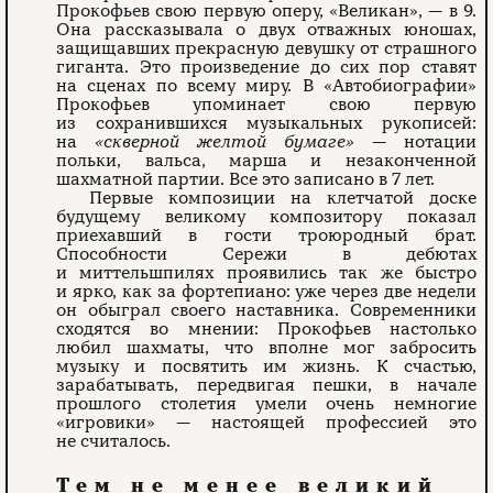
Прокофьев свою первую оперу, «Великан», — в 9.
Она рассказывала о двух отважных юношах,
защищавших прекрасную девушку от страшного
гиганта. Это произведение до сих пор ставят
на сценах по всему миру. В «Автобиографии»
Прокофьев упоминает свою первую
из сохранившихся музыкальных рукописей:
на
«скверной желтой бумаге»
— нотации
польки, вальса, марша и незаконченной
шахматной партии. Все это записано в 7 лет.
Первые композиции на клетчатой доске
будущему великому композитору показал
приехавший в гости троюродный брат.
Способности Сережи в дебютах
и миттельшпилях проявились так же быстро
и ярко, как за фортепиано: уже через две недели
он обыграл своего наставника. Современники
сходятся во мнении: Прокофьев настолько
любил шахматы, что вполне мог забросить
музыку и посвятить им жизнь. К счастью,
зарабатывать, передвигая пешки, в начале
прошлого столетия умели очень немногие
«игровики» — настоящей профессией это
не считалось.
Тем не менее великий