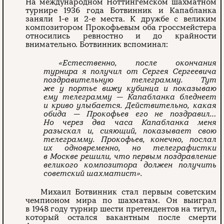
На международном Ноттингемском шахматном
турнире 1936 года Ботвинник и Капабланка
заняли 1-е и 2-е места. К дружбе с великим
композитором Прокофьевым оба гроссмейстера
относились ревностно и до крайности
внимательно. Ботвинник вспоминал:
«Естественно, после окончания
турнира я получил от Сергея Сергеевича
поздравительную телеграмму. Тут
же у портье вижу кубинца и показываю
ему телеграмму — Капабланка бледнеет
и криво улыбается. Действительно, какая
обида — Прокофьев его не поздравил…
Но через два часа Капабланка меня
разыскал и, сияющий, показывает свою
телеграмму. Прокофьев, конечно, послал
их одновременно, но телеграфистки
в Москве решили, что первым поздравление
великого композитора должен получить
советский шахматист».
Михаил Ботвинник стал первым советским
чемпионом мира по шахматам. Он выиграл
в 1948 году турнир шести претендентов на титул,
который остался вакантным после смерти