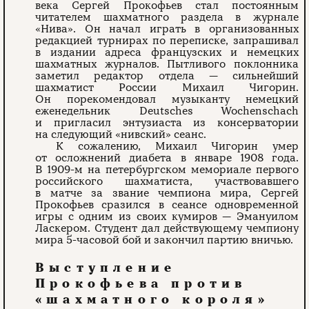
века Сергей Прокофьев стал постоянным
читателем шахматного раздела в журнале
«Нива». Он начал играть в организованных
редакцией турнирах по переписке, запрашивал
в издании адреса французских и немецких
шахматных журналов. Пытливого поклонника
заметил редактор отдела — сильнейший
шахматист России Михаил Чигорин.
Он порекомендовал музыканту немецкий
еженедельник Deutsches Wochenschach
и пригласил энтузиаста из консерватории
на следующий «нивский» сеанс.
К сожалению, Михаил Чигорин умер
от осложнений диабета в январе 1908 года.
В 1909-м на петербургском мемориале первого
российского шахматиста, участвовавшего
в матче за звание чемпиона мира, Сергей
Прокофьев сразился в сеансе одновременной
игры с одним из своих кумиров — Эмануилом
Ласкером. Студент дал действующему чемпиону
мира 5-часовой бой и закончил партию вничью.
Выступление
Прокофьева против
«шахматного короля»