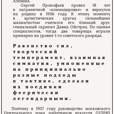
Алехина.
Сергей Прокофьев провел 18 лет
в заграничной «командировке» и вернулся
на родину в 1936 году. К этому моменту
в артистических кругах сильнейшим
шахматистом считался его близкий друг,
гениальный скрипач Давид Ойстрах. По оценке
специалистов, тогда два товарища играли
примерно на уровне 1-го советского разряда.
Равенство сил,
творческий
темперамент, взаимная
симпатия, умноженные
на принципиально
разные подходы
к тактике, сделали
их поединки
феерически
легендарными.
Поэтому в 1937 году руководство московского
Центрального дома работников искусств (ЦДРИ)