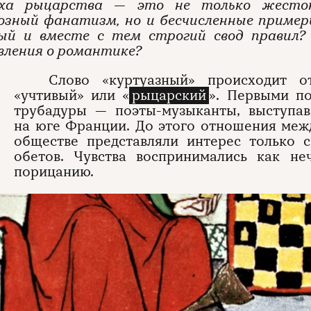
ха рыцарства — это не только жесток
иозный фанатизм, но и бесчисленные приме
ый и вместе с тем строгий свод правил? 
вления о романтике?
Слово «куртуазный» происходит от
«учтивый» или «
рыцарский
». Первыми п
трубадуры — поэты-музыканты, выступа
на юге Франции. До этого отношения ме
обществе представляли интерес только 
обетов. Чувства воспринимались как не
порицанию.