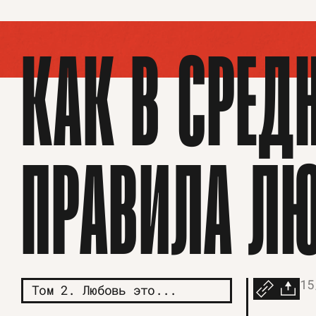
КАК В СРЕД
ПРАВИЛА Л
15
Том 2. Любовь это...