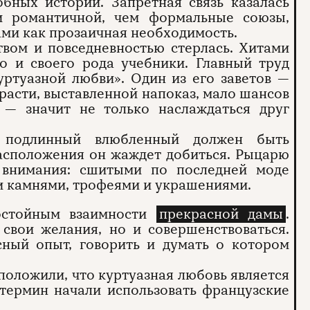
ных историй. Запретная связь казалась
и романтичной, чем формальные союзы,
ми как прозаичная необходимость.
вом и повседневностью стерлась. Хитами
но и своего рода учебники. Главный труд
куртуазной любви». Один из его заветов —
трасти, выставленной напоказ, мало шансов
 — значит не только наслаждаться друг
о подлинный влюбленный должен быть
расположения он жаждет добиться. Рыцарю
 внимания: сшитыми по последней моде
 камнями, трофеями и украшениями.
достойным взаимности
прекрасной дамы
.
 свои желания, но и совершенствоваться.
сный опыт, говорить и думать о котором
положили, что куртуазная любовь является
термин начали использовать французские