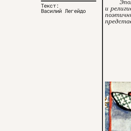
Эпо
Текст:
и религ
Василий Легейдо
поэтичн
предста