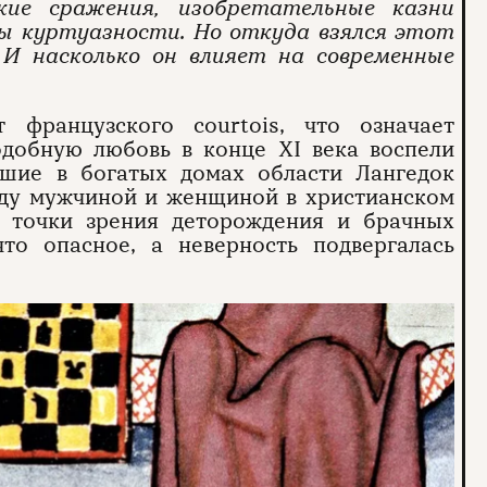
ие сражения, изобретательные казни
ры куртуазности. Но откуда взялся этот
И насколько он влияет на современные
 французского courtois, что означает
одобную любовь в конце XI века воспели
вшие в богатых домах области Лангедок
жду мужчиной и женщиной в христианском
с точки зрения деторождения и брачных
что опасное, а неверность подвергалась