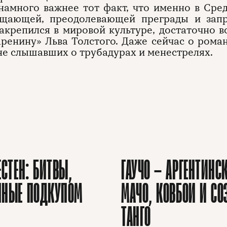
намного важнее тот факт, что именно в Сре
ощающей, преодолевающей преграды и запр
акрепился в мировой культуре, достаточно
ренину» Льва Толстого. Даже сейчас о рома
не слышавших о трубадурах и менестрелях.
ЕСТЕН: БИТВЫ,
ГАУЧО — АРГЕНТИНС
ННЫЕ ПОДКУПОМ
МАЧО, КОВБОИ И СО
ТАНГО