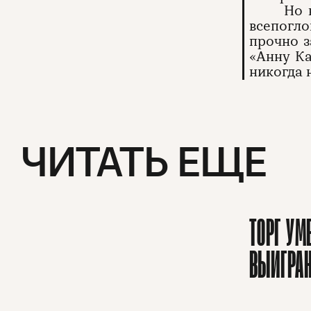
Но 
всепогл
прочно з
«Анну Ка
никогда 
ЧИТАТЬ ЕЩЕ
ТОРГ УМ
ВЫИГРА