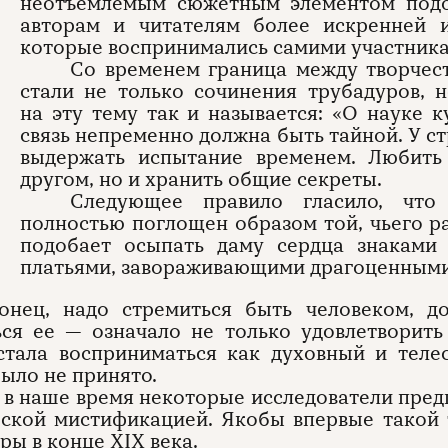
неотъемлемым сюжетным элементом подоб
авторам и читателям более искренней 
которые воспринимались самими участника
Со временем граница между творчест
стали не только сочинения трубадуров, 
на эту тему так и называется: «О науке 
связь непременно должна быть тайной. У с
выдержать испытание временем. Любить
другом, но и хранить общие секреты.
Следующее правило гласило, чт
полностью поглощен образом той, чьего 
подобает осыпать даму сердца знаками
платьями, завораживающими драгоценными
онец, надо стремиться быть человеком, 
ся ее — означало не только удовлетворить
стала восприниматься как духовный и теле
ыло не принято.
 в наше время некоторые исследователи пред
ской мистификацией. Якобы впервые такой 
ры в конце XIX века.