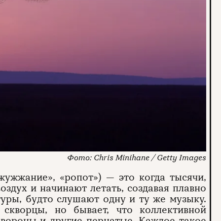
Chris Minihane / Getty Images
жужжание», «ропот») — это когда тысячи,
воздух и начинают летать, создавая плавно
уры, будто слушают одну и ту же музыку.
скворцы, но бывает, что коллективной
 вороны и другие пернатые. Каждое такое