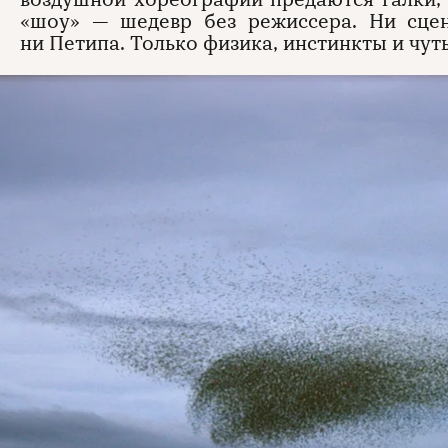
«шоу» — шедевр без режиссера. Ни сцен
ни Петипа. Только физика, инстинкты и чуть