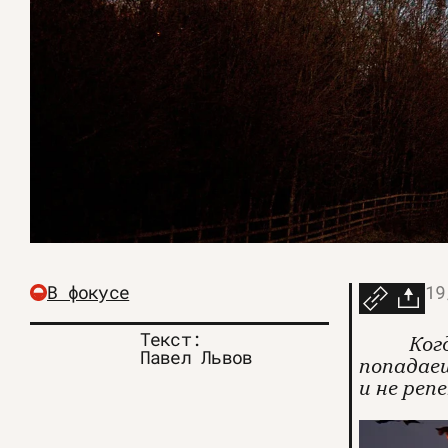
В фокусе
19
Текст:
Ког
Павел Львов
попадае
и не реп