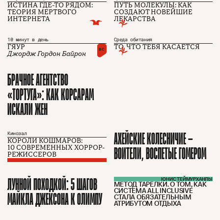
ИСТИНА ГДЕ-ТО РЯДОМ:
ПУТЬ МОЛЕКУЛЫ: КАК
ТЕОРИЯ МЕРТВОГО
СОЗДАЮТ НОВЕЙШИЕ
ИНТЕРНЕТА
ЛЕКАРСТВА
О проекте
ЧТИВО ДОМ
Рекламодателям
Команда
YouTube
10 минут в день
Среда обитания
Авторы
Telegram
ГЯУР
ТО, ЧТО ТЕБЯ КАСАЕТСЯ
вс
Журнал
VK
Джордж Гордон Байрон
БРАЧНОЕ АГЕНТСТВО
Подписаться на журнал
«ТОРТУГА»: КАК КОРСАРАМ
ИСКАЛИ ЖЕН
Пользовательское соглашение
АХЕЙСКИЕ КОЛЕСНИЧИЕ —
Кинозал
Политика конфиденциальности
КОРОЛИ КОШМАРОВ:
10 СОВРЕМЕННЫХ ХОРРОР-
ВОИТЕЛИ, ВОСПЕТЫЕ ГОМЕРОМ
РЕЖИССЕРОВ
(c) ЧТИВО 2026. Все права защищены
16+
ЛУННОЙ ПОХОДКОЙ: 5 ШАГОВ
ЮНИС ТЕЙМУРХАНЛЫ
МЕТОД ТАРЕЛКИ. О ТОМ, КАК
СИСТЕМА ALL INCLUSIVE
Разработка:
Astroshock
МАЙКЛА ДЖЕКСОНА К ОЛИМПУ
СТАЛА ОБЯЗАТЕЛЬНЫМ
АТРИБУТОМ ОТДЫХА