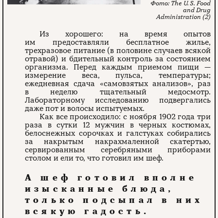
The U. S. Food
and Drug
Administration (2)
Из хорошего: на время опытов
им предоставляли бесплатное жилье,
трехразовое питание (в половине случаев всякой
отравой) и бдительный контроль за состоянием
организма. Перед каждым приемом пищи —
измерение веса, пульса, температуры;
ежедневная сдача «самовзятых анализов», раз
в неделю тщательный медосмотр.
Лабораторному исследованию подвергались
даже пот и волосы испытуемых.
Как все происходило: с ноября 1902 года три
раза в сутки 12 мужчин в черных костюмах,
белоснежных сорочках и галстуках собирались
за накрытым накрахмаленной скатертью,
сервированным серебряными приборами
столом и ели то, что готовил им шеф.
А шеф готовил вполне
изысканные блюда,
только подсыпал в них
всякую гадость.