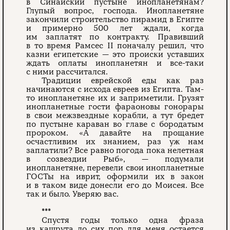
в Синайский пустыне инопланетянам?
Глупый вопрос, господа. Инопланетяне
закончили строительство пирамид в Египте
и примерно 500 лет ждали, когда
им заплатят по контракту. Правивший
в то время Рамсес II поначалу решил, что
казни египетские — это происки уставших
ждать оплаты инопланетян и все-таки
с ними рассчитался.
Традиции еврейской еды как раз
начинаются с исхода евреев из Египта. Там-
то инопланетяне их и заприметили. Грузят
инопланетные гости фараоновы гонорары
в свои межзвездные корабли, а тут бредет
по пустыне караван во главе с бородатым
пророком. «А давайте на прощание
осчастливим их знанием, раз уж нам
заплатили? Все равно погода пока нелетная
в созвездии Рыб», — подумали
инопланетяне, перевели свои инопланетные
ГОСТы на иврит, оформили их в закон
и в таком виде донесли его до Моисея. Все
так и было. Уверяю вас.
***
Спустя годы только одна фраза
из кашрута до сих пор для меня остается