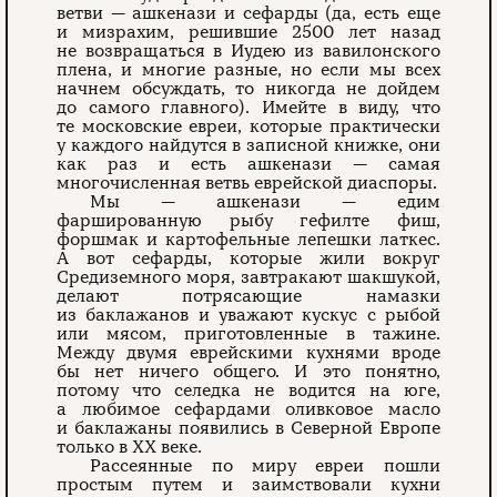
ветви — ашкенази и сефарды (да, есть еще
и мизрахим, решившие 2500 лет назад
не возвращаться в Иудею из вавилонского
плена, и многие разные, но если мы всех
начнем обсуждать, то никогда не дойдем
до самого главного). Имейте в виду, что
те московские евреи, которые практически
у каждого найдутся в записной книжке, они
как раз и есть ашкенази — самая
многочисленная ветвь еврейской диаспоры.
Мы — ашкенази — едим
фаршированную рыбу гефилте фиш,
форшмак и картофельные лепешки латкес.
А вот сефарды, которые жили вокруг
Средиземного моря, завтракают шакшукой,
делают потрясаю­щие намазки
из баклажанов и уважают кускус с рыбой
или мясом, приготовленные в тажине.
Между двумя еврей­скими кухнями вроде
бы нет ничего общего. И это понятно,
потому что селедка не водится на юге,
а любимое сефардами оливковое масло
и баклажаны появились в Северной Европе
только в XX веке.
Рассеянные по миру евреи пошли
простым путем и заимствовали кухни