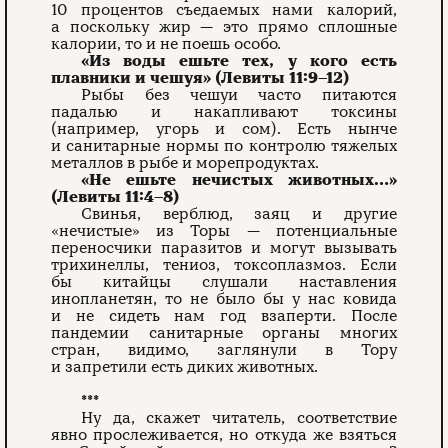
10 процентов съедаемых нами калорий,
а поскольку жир — это прямо сплошные
калории, то и не поешь особо.
«Из воды ешьте тех, у кого есть
плавники и чешуя» (Левиты 11:9–12)
Рыбы без чешуи часто питаются
падалью и накапливают токсины
(например, угорь и сом). Есть нынче
и санитарные нормы по контролю тяжелых
металлов в рыбе и морепродуктах.
«Не ешьте нечистых животных…»
(Левиты 11:4–8)
Свинья, верблюд, заяц и другие
«нечистые» из Торы — потенциальные
переносчики паразитов и могут вызывать
трихинеллы, тениоз, токсоплазмоз. Если
бы китайцы слушали наставления
инопланетян, то не было бы у нас ковида
и не сидеть нам год взаперти. После
пандемии санитарные органы многих
стран, видимо, заглянули в Тору
и запретили есть диких животных.
***
Ну да, скажет читатель, соответствие
явно прослеживается, но откуда же взяться