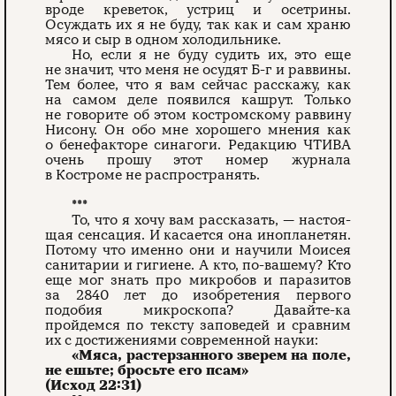
вроде креветок, устриц и осетрины.
Осуждать их я не буду, так как и сам храню
мясо и сыр в одном холодильнике.
Но, если я не буду судить их, это еще
не значит, что меня не осудят Б-г и раввины.
Тем более, что я вам сейчас расскажу, как
на самом деле поя­вился кашрут. Только
не говорите об этом костромскому раввину
Нисону. Он обо мне хорошего мнения как
о бенефакторе синагоги. Редакцию ЧТИВА
очень прошу этот номер журнала
в Костроме не распространять.
***
То, что я хочу вам рассказать, — настоя­
щая сенсация. И касается она инопланетян.
Потому что именно они и научили Моисея
санитарии и гигиене. А кто, по-вашему? Кто
еще мог знать про микробов и паразитов
за 2840 лет до изобретения первого
подобия микроскопа? Давайте-ка
пройдемся по тексту заповедей и сравним
их с достижениями современной науки:
«Мяса, растерзанного зверем на поле,
не ешьте; бросьте его псам»
(Исход 22:31)