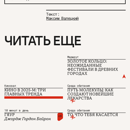
Текст:
Максим Валецкий
ЧИТАТЬ ЕЩЕ
Маршрут
ЗОЛОТОЕ КОЛЬЦО:
НЕОЖИДАННЫЕ
ФЕСТИВАЛИ В ДРЕВНИХ
ГОРОДАХ
Кинозал
Среда обитания
КИНО В
2025-М
: ТРИ
ПУТЬ МОЛЕКУЛЫ: КАК
ГЛАВНЫХ ТРЕНДА
СОЗДАЮТ НОВЕЙШИЕ
О проекте
ЧТИВО ДОМ
Рекламодателям
ЛЕКАРСТВА
Команда
YouTube
Авторы
Telegram
Журнал
VK
10 минут в день
Среда обитания
ГЯУР
ТО, ЧТО ТЕБЯ КАСАЕТСЯ
сб
Джордж Гордон Байрон
Подписаться на журнал