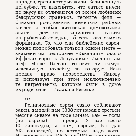
народов, среди которых жили. Если копнуть
поглубже, то выяснится, что латкес ничем
по вкусу не отличаются от всеми любимых
белорусских драников, гефилте фиш —
близкий родственник немецких рыбных
котлет, а любая литовская домохозяйка
знает десятки вариантов салата
из рубленой селедки, то есть того самого
форшмака. То, что ели библейские евреи,
можно попробовать только в одном месте —
знаменитом ресторане «Эвкалипт» около
Яффских ворот в Иерусалиме. Именно там
шеф Моше Бассан готовит ту самую
чечевичную похлебку, за которую Исав
продал право первородства Иакову,
и использует при этом исключительно
те ингредиенты, которые были в доме
их родителей — Исаака и Ревекки.
***
Религиозные евреи свято соблюдают
закон, данный нам 3338 лет назад в третьем
месяце сиване на горе Синай. Вам — гоям
(не евреям) — проще. У вас всего
10 заповедей, а нам, евреям, Б-г дал
613 заповедей, по которым надо жить.
И заповеди со 146-й по 162-ю напрямую