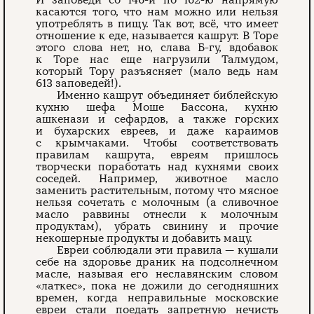
касаются того, что нам можно или нельзя
употреб­лять в пищу. Так вот, всё, что имеет
отношение к еде, называется кашрут. В Торе
этого слова нет, но, слава Б-гу, вдобавок
к Торе нас еще нагрузили Талмудом,
который Тору разъясняет (мало ведь нам
613 заповедей!).
Именно кашрут объединяет библейскую
кухню шефа Моше Бассона, кухню
ашкенази и сефардов, а также горских
и бухарских евреев, и даже караимов
с крымчаками. Чтобы соответствовать
правилам кашрута, евреям пришлось
творчески поработать над кухнями своих
соседей. Например, животное масло
заменить растительным, потому что мясное
нельзя сочетать с молочным (а сливочное
масло раввины отнесли к молочным
продуктам), убрать свинину и прочие
некошерные продукты и добавить мацу.
Евреи соблюдали эти правила — кушали
себе на здоровье драник на подсол­нечном
масле, называя его неславянским словом
«латкес», пока не дожили до сегодняшних
времен, когда неправильные московские
евреи стали поедать запретную нечисть