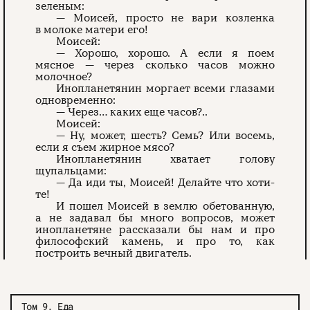
зеленым:
— Моисей, просто не вари козленка
в молоке матери его!
Моисей:
— Хорошо, хорошо. А если я поем
мясное — через сколько часов можно
молочное?
Инопланетянин моргает всеми глазами
одновременно:
— Через… каких еще часов?..
Моисей:
— Ну, может, шесть? Семь? Или восемь,
если я съем жирное мясо?
Инопланетянин хватает голову
щупальцами:
— Да иди ты, Моисей! Делайте что хоти­
те!
И пошел Моисей в землю обетованную,
а не задавал бы много вопросов, может
инопланетяне рассказали бы нам и про
философский камень, и про то, как
построить вечный двигатель.
Том 9. Еда