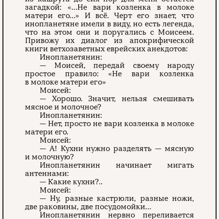
загадкой: «…Не вари козленка в молоке
матери его…» И всё. Черт его знает, что
инопланетяне имели в виду, но есть легенда,
что на этом они и поругались с Моисеем.
Привожу их диалог из апокрифической
книги ветхозаветных еврейских анекдотов:
Инопланетянин:
— Моисей, передай своему народу
простое правило: «Не вари козленка
в молоке матери его»
Моисей:
— Хорошо. Значит, нельзя смешивать
мясное и молочное?
Инопланетянин:
— Нет, просто не вари козленка в молоке
матери его.
Моисей:
— А! Кухни нужно разделять — мясную
и молочную?
Инопланетянин начинает мигать
антеннами:
— Какие кухни?..
Моисей:
— Ну, разные кастрюли, разные ножи,
две раковины, две посудомойки…
Инопланетянин нервно переливается