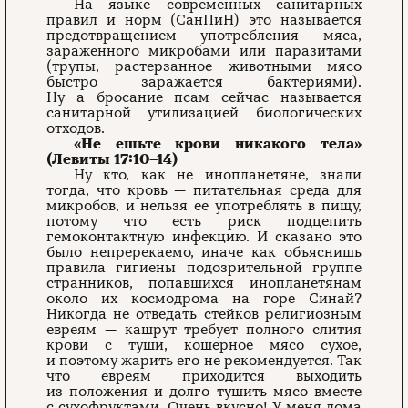
На языке современных санитарных
правил и норм (СанПиН) это называется
предотвращением употребления мяса,
зараженного микробами или паразитами
(трупы, растерзанное животными мясо
быстро заражается бактериями).
Ну а бросание псам сейчас называется
санитарной утилизацией биологических
отходов.
«Не ешьте крови никакого тела»
(Левиты 17:10–14)
Ну кто, как не инопланетяне, знали
тогда, что кровь — питательная среда для
микробов, и нельзя ее употреблять в пищу,
потому что есть риск подцепить
гемоконтактную инфекцию. И сказано это
было непререкаемо, иначе как объяс­нишь
правила гигиены подозрительной группе
странников, попавшихся инопланетянам
около их космодрома на горе Синай?
Никогда не отведать стейков религиозным
евреям — кашрут тре­бует полного слития
крови с туши, кошерное мясо сухое,
и поэтому жарить его не реко­мендуется. Так
что евреям приходится выходить
из положения и долго тушить мясо вместе
с сухофруктами. Очень вкусно! У меня дома