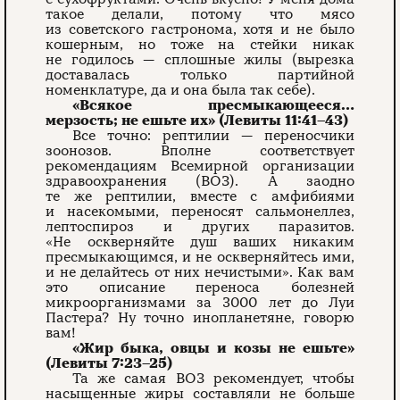
такое делали, потому что мясо
из советского гастронома, хотя и не было
кошерным, но тоже на стейки никак
не годилось — сплошные жилы (вырезка
доставалась только партийной
номенклатуре, да и она была так себе).
«Всякое пресмыкающееся…
мерзость; не ешьте их» (Левиты 11:41–43)
Все точно: рептилии — переносчики
зоонозов. Вполне соответствует
рекомендациям Всемирной организации
здравоохранения (ВОЗ). А заодно
те же рептилии, вместе с амфибиями
и насекомыми, переносят сальмонеллез,
лептоспироз и других паразитов.
«Не оскверняйте душ ваших никаким
пресмыкающимся, и не оскверняйтесь ими,
и не делайтесь от них нечистыми». Как вам
это описание переноса болезней
микроорганиз­мами за 3000 лет до Луи
Пастера? Ну точно инопланетяне, говорю
вам!
«Жир быка, овцы и козы не ешьте»
(Левиты 7:23–25)
Та же самая ВОЗ рекомендует, чтобы
насыщенные жиры составляли не больше