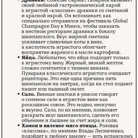
своей любимой гастрономической парой
к игристой «классике» драники со сметаной
и красной икрой. Он вспоминает, как
специально отправился на фестиваль Global
Champagne Day в Минск, чтобы заказать
в местном ресторане драники к бокалу
шампанского. Вкус жирной сметаны
усиливает сливочные ноты в вине,
а кислотность игристого облегчает
восприятие жареного в масле картофеля.
Яйца.
Любопытно, что яйца подходят только
к игристому вину. Жирный, вязкий желток
сложно сочетается с тихими винами.
Пузырьки классического игристого очищают
рецепторы. Это еще одна причина пить
шампанское на завтрак, когда на стол подают
пашот или пышный омлет.
Сало.
Винные знатоки в унисон говорят
о соленом сале и игристом вине как
роскошном союзе. Это модно, нескучно
и вкусно. Сало, по их мнению, позволяет
раскрыть вкус шампанского, сделать его
объемнее и пышнее за счет жира и соли.
Хамон и вяленое мясо птицы.
Розовая
«классика», по мнению Влады Лесниченко,
подойдет к любому хамону — хоть испанскому,