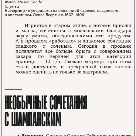
Musée Condé
Натюрморт с устрицами на оловянной тарелке, сладостями
и апельсином, Осиас Беерт, ок. 1602–1606
Игристое в старом стиле, с нотами бриоши
и масла, сочетается с моллюсками благодаря
вкусу умами, объединяющими эти продукты.
А в прошлом «работало» и знакомое сочетание
сладкого с соленым. Сегодня в продаже
появляется все больше брюта с содержанием
сахара по верхней для этой категории
границе — 12 г/л. Свежие устрицы при этом
стали доступнее, и прекрасный союз вполне
можно оценить не только за завтраком.
НЕОБЫЧНЫЕ СОЧЕТАНИЯ
С ШАМПАНСКИМ
Драники.
Сомелье Сармат Габараев называет