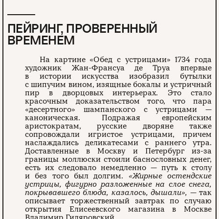
ПЕЙРИНГ, ПРОВЕРЕННЫЙ
ВРЕМЕНЕМ
На картине «Обед с устрицами» 1734 года
художник Жан-Франсуа де Труа впервые
в истории искусства изобразил бутылки
с шипучим вином, изящные бокалы и устричный
пир в дворцовых интерьерах. Это стало
красочным доказательством того, что пара
«десертного» шампанского с устрицами —
каноническая. Подражая европейским
аристократам, русские дворяне также
сопровождали игристое устрицами, причем
наслаждались деликатесами с раннего утра.
Доставленные в Москву и Петербург из-за
границы моллюски стоили баснословных денег,
есть их следовало немедленно — путь к столу
и без того был долгим.
«Жирные остендские
устрицы, фигурно разложенные на слое снега,
покрывавшего блюда, казалось, дышали»,
— так
описывает торжественный завтрак по случаю
открытия Елисеевского магазина в Москве
Владимир Гиляровский.