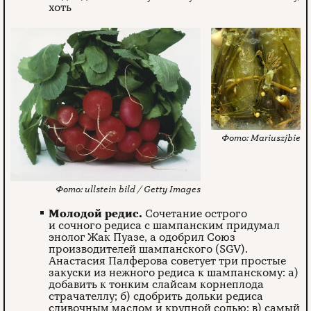
хоть
Mariuszjbie
ullstein bild / Getty Images
Молодой редис.
Сочетание острого
и сочного редиса с шампанским придумал
энолог Жак Пуазе, а одобрил Союз
производителей шампанского (SGV).
Анастасия Палферова советует три простые
закуски из нежного редиса к шампанскому: а)
добавить к тонким слайсам корнеплода
страчателлу; б) сдобрить дольки редиса
сливочным маслом и крупной солью; в) самый