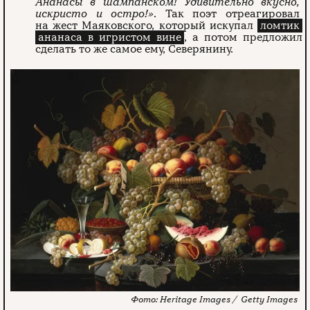
Ананасы в шампанском! Удивительно вкусно,
искристо и остро!»
. Так поэт отреагировал
на жест Маяковского, который искупал
ломтик
ананаса в игристом вине
, а потом предложил
сделать то же самое ему, Северянину.
Heritage Images / Getty Images