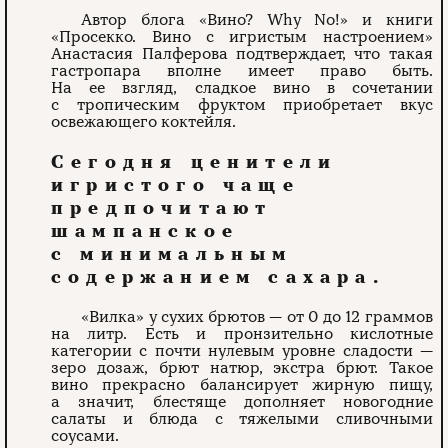
Автор блога «Вино? Why No!» и книги
«Просекко. Вино с игристым настроением»
Анастасия Палферова подтверждает, что такая
гастропара вполне имеет право быть.
На ее взгляд, сладкое вино в сочетании
с тропическим фруктом приобретает вкус
освежающего коктейля.
Сегодня ценители
игристого чаще
предпочитают
шампанское
с минимальным
содержанием сахара.
«Вилка» у сухих брютов — от 0 до 12 граммов
на литр. Есть и пронзительно кислотные
категории с почти нулевым уровне сладости —
зеро дозаж, брют натюр, экстра брют. Такое
вино прекрасно балансирует жирную пищу,
а значит, блестяще дополняет новогодние
салаты и блюда с тяжелыми сливочными
соусами.