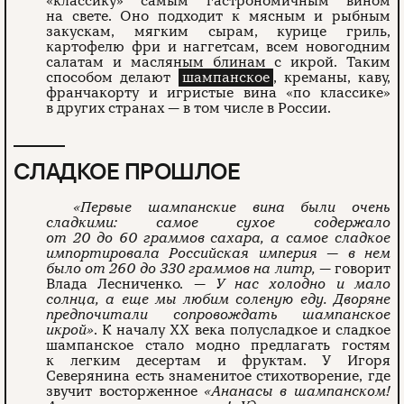
«классику» самым гастрономичным вином
на свете. Оно подходит к мясным и рыбным
закускам, мягким сырам, курице гриль,
картофелю фри и наггетсам, всем новогодним
салатам и масляным блинам с икрой. Таким
способом делают
шампанское
, креманы, каву,
франчакорту и игристые вина «по классике»
в других странах — в том числе в России.
СЛАДКОЕ ПРОШЛОЕ
«Первые шампанские вина были очень
сладкими: самое сухое содержало
от 20 до 60 граммов сахара, а самое сладкое
импортировала Российская империя — в нем
было от 260 до 330 граммов на литр,
— говорит
Влада Лесниченко. —
У нас холодно и мало
солнца, а еще мы любим соленую еду. Дворяне
предпочитали сопровождать шампанское
икрой»
. К началу XX века полусладкое и сладкое
шампанское стало модно предлагать гостям
к легким десертам и фруктам. У Игоря
Северянина есть знаменитое стихотворение, где
звучит восторженное
«Ананасы в шампанском!