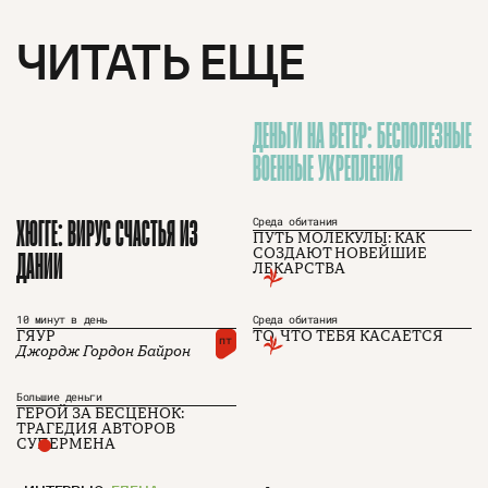
ЧИТАТЬ ЕЩЕ
ДЕНЬГИ НА ВЕТЕР: БЕСПОЛЕЗНЫЕ
ВОЕННЫЕ УКРЕПЛЕНИЯ
ХЮГГЕ: ВИРУС СЧАСТЬЯ ИЗ
Среда обитания
ПУТЬ МОЛЕКУЛЫ: КАК
ДАНИИ
СОЗДАЮТ НОВЕЙШИЕ
ЛЕКАРСТВА
10 минут в день
Среда обитания
О проекте
ЧТИВО ДОМ
Рекламодателям
ГЯУР
ТО, ЧТО ТЕБЯ КАСАЕТСЯ
Команда
YouTube
пт
Джордж Гордон Байрон
Авторы
Telegram
Журнал
VK
Большие деньги
ГЕРОЙ ЗА БЕСЦЕНОК:
ТРАГЕДИЯ АВТОРОВ
СУПЕРМЕНА
Подписаться на журнал